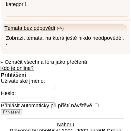
kategorií.
-
Témata bez odpovědí
(-/-)
Zobrazit témata, na která ještě nikdo neodpověděl.
-
»
Označit všechna fóra jako přečtená
Kdo je online?
Přihlášení
Uživatelské jméno:
Heslo:
Přihlásit automaticky při příští návštěvě
Nahoru
Powered by
phpBB
© 2001, 2002 phpBB Group