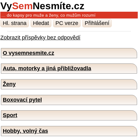
Vy
Sem
Nesmíte.cz
… do kapsy pro muže a ženy, co mužům rozumí
Hl. strana
Hledat
PC verze
Přihlášení
Zobrazit příspěvky bez odpovědí
O vysemnesmite.cz
Auta, motorky a jiná přibližovadla
Ženy
Boxovací pytel
Sport
Hobby, volný čas