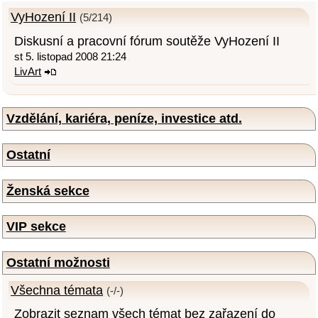
VyHození II
(5/214)
Diskusní a pracovní fórum soutěže VyHození II
st 5. listopad 2008 21:24
LivArt
Vzdělání, kariéra, peníze, investice atd.
Ostatní
Ženská sekce
VIP sekce
Ostatní možnosti
Všechna témata
(-/-)
Zobrazit seznam všech témat bez zařazení do