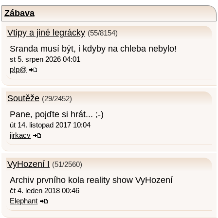
Zábava
Vtipy a jiné legrácky
(55/8154)
Sranda musí být, i kdyby na chleba nebylo!
st 5. srpen 2026 04:01
p!p@
Soutěže
(29/2452)
Pane, pojďte si hrát... ;-)
út 14. listopad 2017 10:04
jirkacv
VyHození I
(51/2560)
Archiv prvního kola reality show VyHození
čt 4. leden 2018 00:46
Elephant