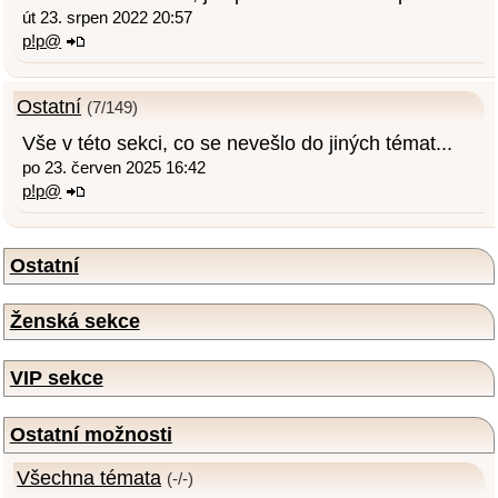
út 23. srpen 2022 20:57
p!p@
Ostatní
(7/149)
Vše v této sekci, co se nevešlo do jiných témat...
po 23. červen 2025 16:42
p!p@
Ostatní
Ženská sekce
VIP sekce
Ostatní možnosti
Všechna témata
(-/-)