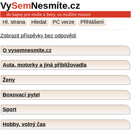
Vy
Sem
Nesmíte.cz
… do kapsy pro muže a ženy, co mužům rozumí
Hl. strana
Hledat
PC verze
Přihlášení
Zobrazit příspěvky bez odpovědí
O vysemnesmite.cz
Auta, motorky a jiná přibližovadla
Ženy
Boxovací pytel
Sport
Hobby, volný čas