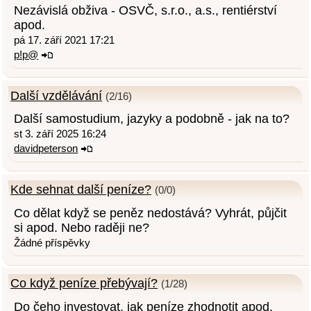
Nezávislá obživa - OSVČ, s.r.o., a.s., rentiérství
apod.
pá 17. září 2021 17:21
p!p@
Další vzdělávání
(2/16)
Další samostudium, jazyky a podobně - jak na to?
st 3. září 2025 16:24
davidpeterson
Kde sehnat další peníze?
(0/0)
Co dělat když se peněz nedostává? Vyhrát, půjčit
si apod. Nebo raději ne?
Žádné příspěvky
Co když peníze přebývají?
(1/28)
Do čeho investovat, jak peníze zhodnotit apod.