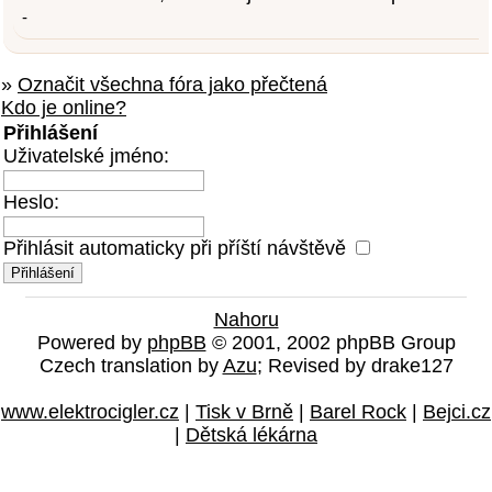
-
»
Označit všechna fóra jako přečtená
Kdo je online?
Přihlášení
Uživatelské jméno:
Heslo:
Přihlásit automaticky při příští návštěvě
Nahoru
Powered by
phpBB
© 2001, 2002 phpBB Group
Czech translation by
Azu
; Revised by drake127
www.elektrocigler.cz
|
Tisk v Brně
|
Barel Rock
|
Bejci.cz
|
Dětská lékárna