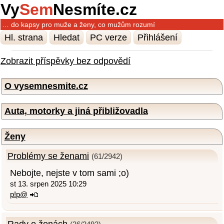
Vy
Sem
Nesmíte.cz
… do kapsy pro muže a ženy, co mužům rozumí
Hl. strana
Hledat
PC verze
Přihlášení
Zobrazit příspěvky bez odpovědí
O vysemnesmite.cz
Auta, motorky a jiná přibližovadla
Ženy
Problémy se ženami
(61/2942)
Nebojte, nejste v tom sami ;o)
st 13. srpen 2025 10:29
p!p@
Rady o ženách