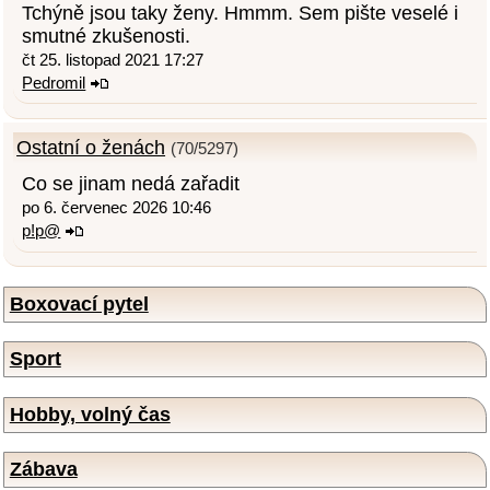
Tchýně jsou taky ženy. Hmmm. Sem pište veselé i
smutné zkušenosti.
čt 25. listopad 2021 17:27
Pedromil
Ostatní o ženách
(70/5297)
Co se jinam nedá zařadit
po 6. červenec 2026 10:46
p!p@
Boxovací pytel
Sport
Hobby, volný čas
Zábava