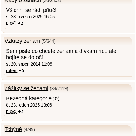
(36/2492)
Všichni se rádi přiučí
st 28. květen 2025 16:05
p!p@
Vzkazy ženám
(5/344)
Sem pište co chcete ženám a dívkám říct, ale
bojíte se do očí
st 20. srpen 2014 11:09
roken
Zážitky se ženami
(34/2119)
Bezedná kategorie ;o)
čt 23. leden 2025 13:06
p!p@
Tchýně
(4/99)