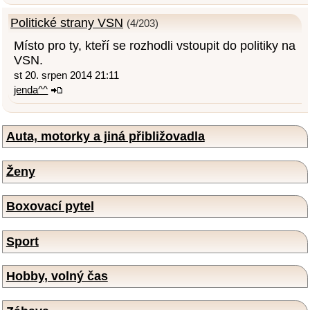
Politické strany VSN
(4/203)
Místo pro ty, kteří se rozhodli vstoupit do politiky na
VSN.
st 20. srpen 2014 21:11
jenda^^
Auta, motorky a jiná přibližovadla
Ženy
Boxovací pytel
Sport
Hobby, volný čas