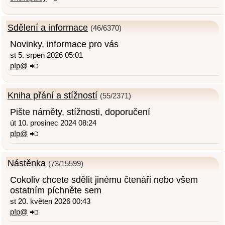
Sdělení a informace
(46/6370)
Novinky, informace pro vás
st 5. srpen 2026 05:01
p!p@
Kniha přání a stížností
(55/2371)
Pište náměty, stížnosti, doporučení
út 10. prosinec 2024 08:24
p!p@
Nástěnka
(73/15599)
Cokoliv chcete sdělit jinému čtenáři nebo všem
ostatním píchněte sem
st 20. květen 2026 00:43
p!p@