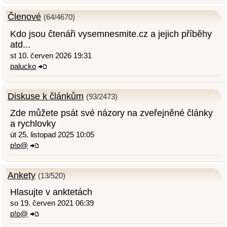
Členové
(64/4670)
Kdo jsou čtenáři vysemnesmite.cz a jejich příběhy
atd...
st 10. červen 2026 19:31
palucko
Diskuse k článkům
(93/2473)
Zde můžete psát své názory na zveřejněné články
a rychlovky
út 25. listopad 2025 10:05
p!p@
Ankety
(13/520)
Hlasujte v anktetách
so 19. červen 2021 06:39
p!p@