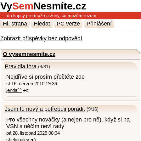
Vy
Sem
Nesmíte.cz
… do kapsy pro muže a ženy, co mužům rozumí
Hl. strana
Hledat
PC verze
Přihlášení
Zobrazit příspěvky bez odpovědí
O vysemnesmite.cz
Pravidla fóra
(4/31)
Nejdříve si prosím přečtěte zde
st 16. červen 2010 19:36
jenda^^
Jsem tu nový a potřebuji poradit
(9/16)
Pro všechny nováčky (a nejen pro ně), když si na
VSN s něčím neví rady
pá 28. listopad 2025 08:34
sheliepaley