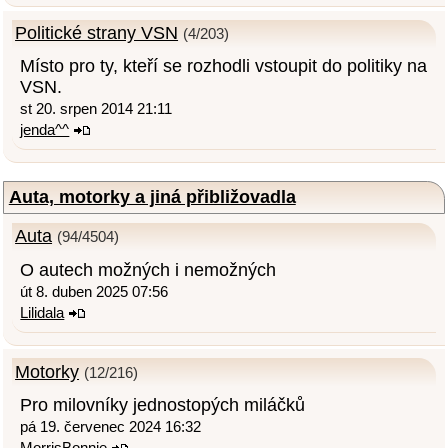
Politické strany VSN
(4/203)
Místo pro ty, kteří se rozhodli vstoupit do politiky na
VSN.
st 20. srpen 2014 21:11
jenda^^
Auta, motorky a jiná přibližovadla
Auta
(94/4504)
O autech možných i nemožných
út 8. duben 2025 07:56
Lilidala
Motorky
(12/216)
Pro milovníky jednostopých miláčků
pá 19. červenec 2024 16:32
MorrisBonnie