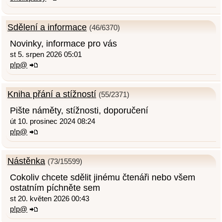
Sdělení a informace
(46/6370)
Novinky, informace pro vás
st 5. srpen 2026 05:01
p!p@
Kniha přání a stížností
(55/2371)
Pište náměty, stížnosti, doporučení
út 10. prosinec 2024 08:24
p!p@
Nástěnka
(73/15599)
Cokoliv chcete sdělit jinému čtenáři nebo všem
ostatním píchněte sem
st 20. květen 2026 00:43
p!p@