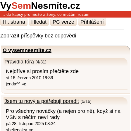
Vy
Sem
Nesmíte.cz
… do kapsy pro muže a ženy, co mužům rozumí
Hl. strana
Hledat
PC verze
Přihlášení
Zobrazit příspěvky bez odpovědí
O vysemnesmite.cz
Pravidla fóra
(4/31)
Nejdříve si prosím přečtěte zde
st 16. červen 2010 19:36
jenda^^
Jsem tu nový a potřebuji poradit
(9/16)
Pro všechny nováčky (a nejen pro ně), když si na
VSN s něčím neví rady
pá 28. listopad 2025 08:34
sheliepaley