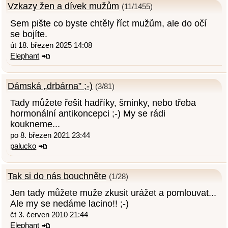
Vzkazy žen a dívek mužům
(11/1455)
Sem pište co byste chtěly říct mužům, ale do očí
se bojíte.
út 18. březen 2025 14:08
Elephant
Dámská „drbárna” ;-)
(3/81)
Tady můžete řešit hadříky, šminky, nebo třeba
hormonální antikoncepci ;-) My se rádi
koukneme...
po 8. březen 2021 23:44
palucko
Tak si do nás bouchněte
(1/28)
Jen tady můžete muže zkusit urážet a pomlouvat...
Ale my se nedáme lacino!! ;-)
čt 3. červen 2010 21:44
Elephant