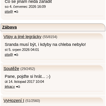
Co se jinam nedá zařadit
so 4. červenec 2026 16:09
p!p@
Zábava
Vtipy a jiné legrácky
(55/8154)
Sranda musí být, i kdyby na chleba nebylo!
st 5. srpen 2026 04:01
p!p@
Soutěže
(29/2452)
Pane, pojďte si hrát... ;-)
út 14. listopad 2017 10:04
jirkacv
VyHození I
(51/2560)