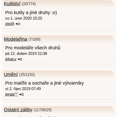
Kutilství
(20/774)
Pro kutily a jiné druhy ;o)
so 1. únor 2020 15:20
p!p@
Modelařina
(7/189)
Pro modeláře všech druhů
pá 12. duben 2019 22:38
jirkacv
Umění
(25/1192)
Pro malíře a sochaře a jiné výtvarníky
st 2. říjen 2019 07:49
jenda^^
Ostatní záliby
(117/8029)