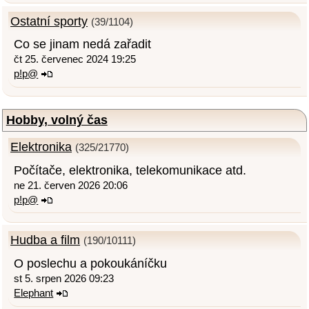
Ostatní sporty
(39/1104)
Co se jinam nedá zařadit
čt 25. červenec 2024 19:25
p!p@
Hobby, volný čas
Elektronika
(325/21770)
Počítače, elektronika, telekomunikace atd.
ne 21. červen 2026 20:06
p!p@
Hudba a film
(190/10111)
O poslechu a pokoukáníčku
st 5. srpen 2026 09:23
Elephant