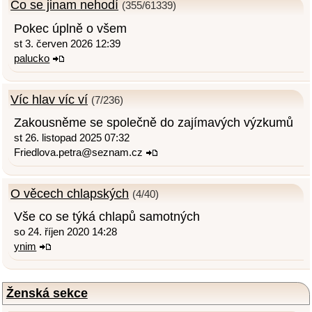
Co se jinam nehodí
(355/61339)
Pokec úplně o všem
st 3. červen 2026 12:39
palucko
Víc hlav víc ví
(7/236)
Zakousněme se společně do zajímavých výzkumů
st 26. listopad 2025 07:32
Friedlova.petra@seznam.cz
O věcech chlapských
(4/40)
Vše co se týká chlapů samotných
so 24. říjen 2020 14:28
ynim
Ženská sekce