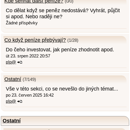
Kde sehnat další peníze?
(0/0)
Co dělat když se peněz nedostává? Vyhrát, půjčit
si apod. Nebo raději ne?
Žádné příspěvky
Co když peníze přebývají?
(1/28)
Do čeho investovat, jak peníze zhodnotit apod.
út 23. srpen 2022 20:57
p!p@
Ostatní
(7/149)
Vše v této sekci, co se nevešlo do jiných témat...
po 23. červen 2025 16:42
p!p@
Ostatní