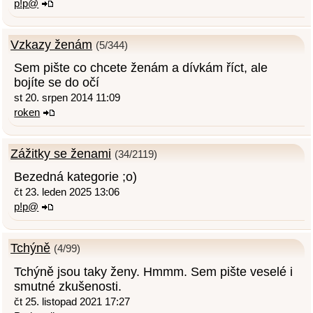
p!p@
Vzkazy ženám
(5/344)
Sem pište co chcete ženám a dívkám říct, ale
bojíte se do očí
st 20. srpen 2014 11:09
roken
Zážitky se ženami
(34/2119)
Bezedná kategorie ;o)
čt 23. leden 2025 13:06
p!p@
Tchýně
(4/99)
Tchýně jsou taky ženy. Hmmm. Sem pište veselé i
smutné zkušenosti.
čt 25. listopad 2021 17:27