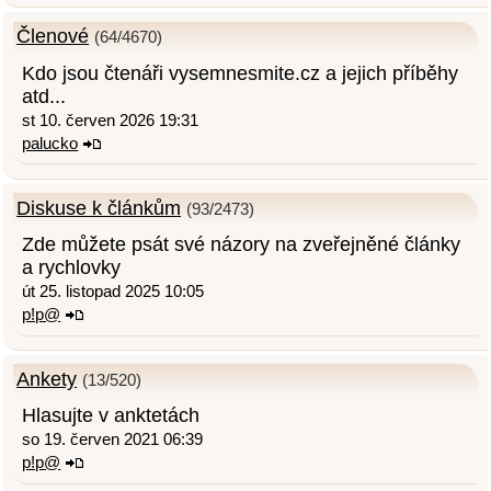
Členové
(64/4670)
Kdo jsou čtenáři vysemnesmite.cz a jejich příběhy
atd...
st 10. červen 2026 19:31
palucko
Diskuse k článkům
(93/2473)
Zde můžete psát své názory na zveřejněné články
a rychlovky
út 25. listopad 2025 10:05
p!p@
Ankety
(13/520)
Hlasujte v anktetách
so 19. červen 2021 06:39
p!p@