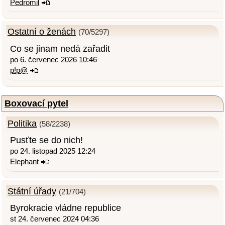
Pedromil
Ostatní o ženách
(70/5297)
Co se jinam nedá zařadit
po 6. červenec 2026 10:46
p!p@
Boxovací pytel
Politika
(58/2238)
Pusťte se do nich!
po 24. listopad 2025 12:24
Elephant
Státní úřady
(21/704)
Byrokracie vládne republice
st 24. červenec 2024 04:36