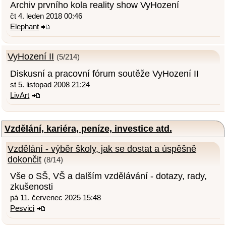
Archiv prvního kola reality show VyHození
čt 4. leden 2018 00:46
Elephant
VyHození II
(5/214)
Diskusní a pracovní fórum soutěže VyHození II
st 5. listopad 2008 21:24
LivArt
Vzdělání, kariéra, peníze, investice atd.
Vzdělání - výběr školy, jak se dostat a úspěšně
dokončit
(8/14)
Vše o SŠ, VŠ a dalším vzdělávání - dotazy, rady,
zkušenosti
pá 11. červenec 2025 15:48
Pesvici