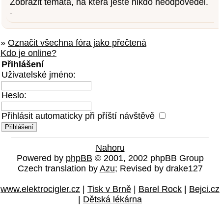
Zobrazit témata, na která ještě nikdo neodpověděl.
-
»
Označit všechna fóra jako přečtená
Kdo je online?
Přihlášení
Uživatelské jméno:
Heslo:
Přihlásit automaticky při příští návštěvě
Nahoru
Powered by
phpBB
© 2001, 2002 phpBB Group
Czech translation by
Azu
; Revised by drake127
www.elektrocigler.cz
|
Tisk v Brně
|
Barel Rock
|
Bejci.cz
|
Dětská lékárna