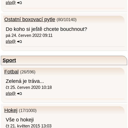
p!p@
Ostatní boxovací pytle
(80/10140)
Do koho si ještě chcete bouchnout?
pá 24. červen 2022 09:11
p!p@
Sport
Fotbal
(26/596)
Zelená je tráva...
čt 25. červen 2020 10:18
p!p@
Hokej
(17/1000)
Vše o hokeji
čt 21. květen 2015 13:03