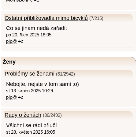
Ostatní přibližovadla mimo bicyklů
(7/215)
Co se jinam nedá zařadit
po 20. říjen 2025 18:05
p!p@
Ženy
Problémy se ženami
(61/2942)
Nebojte, nejste v tom sami ;o)
st 13. srpen 2025 10:29
p!p@
Rady o ženách
(36/2492)
Všichni se rádi přiučí
st 28. květen 2025 16:05