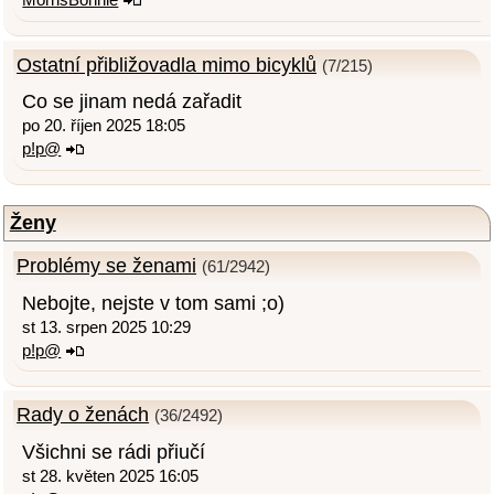
Ostatní přibližovadla mimo bicyklů
(7/215)
Co se jinam nedá zařadit
po 20. říjen 2025 18:05
p!p@
Ženy
Problémy se ženami
(61/2942)
Nebojte, nejste v tom sami ;o)
st 13. srpen 2025 10:29
p!p@
Rady o ženách
(36/2492)
Všichni se rádi přiučí
st 28. květen 2025 16:05