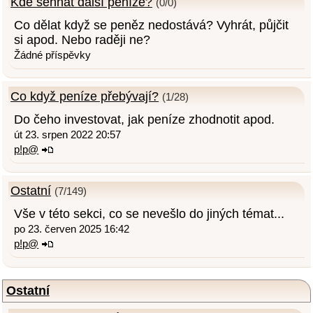
Kde sehnat další peníze?
(0/0)
Co dělat když se peněz nedostává? Vyhrát, půjčit
si apod. Nebo raději ne?
Žádné příspěvky
Co když peníze přebývají?
(1/28)
Do čeho investovat, jak peníze zhodnotit apod.
út 23. srpen 2022 20:57
p!p@
Ostatní
(7/149)
Vše v této sekci, co se nevešlo do jiných témat...
po 23. červen 2025 16:42
p!p@
Ostatní