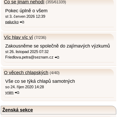
Co se jinam nehodí
(355/61339)
Pokec úplně o všem
st 3. červen 2026 12:39
palucko
Víc hlav víc ví
(7/236)
Zakousněme se společně do zajímavých výzkumů
st 26. listopad 2025 07:32
Friedlova.petra@seznam.cz
O věcech chlapských
(4/40)
Vše co se týká chlapů samotných
so 24. říjen 2020 14:28
ynim
Ženská sekce