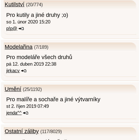
Kutilství
(20/774)
Pro kutily a jiné druhy ;o)
so 1. únor 2020 15:20
p!p@
Modelařina
(7/189)
Pro modeláře všech druhů
pá 12. duben 2019 22:38
jirkacv
Umění
(25/1192)
Pro malíře a sochaře a jiné výtvarníky
st 2. říjen 2019 07:49
jenda^^
Ostatní záliby
(117/8029)