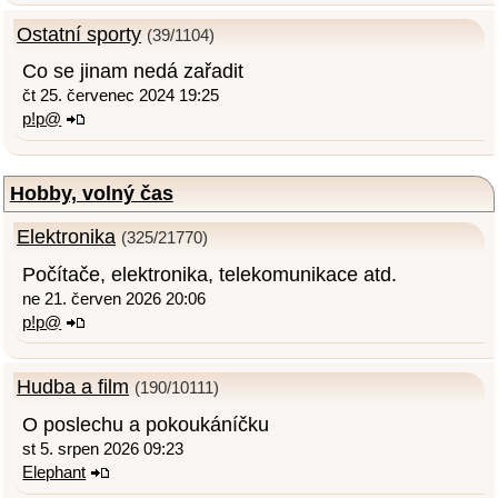
Ostatní sporty
(39/1104)
Co se jinam nedá zařadit
čt 25. červenec 2024 19:25
p!p@
Hobby, volný čas
Elektronika
(325/21770)
Počítače, elektronika, telekomunikace atd.
ne 21. červen 2026 20:06
p!p@
Hudba a film
(190/10111)
O poslechu a pokoukáníčku
st 5. srpen 2026 09:23
Elephant