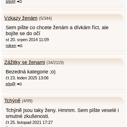
p!p@
Vzkazy ženám
(5/344)
Sem pište co chcete ženám a dívkám říct, ale
bojíte se do očí
st 20. srpen 2014 11:09
roken
Zážitky se ženami
(34/2119)
Bezedná kategorie ;o)
čt 23. leden 2025 13:06
p!p@
Tchýně
(4/99)
Tchýně jsou taky ženy. Hmmm. Sem pište veselé i
smutné zkušenosti.
čt 25. listopad 2021 17:27