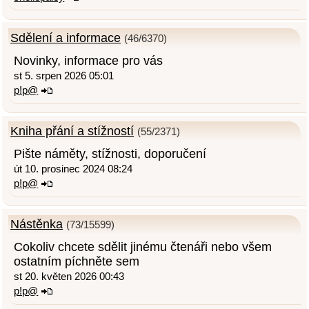
Sdělení a informace
(46/6370)
Novinky, informace pro vás
st 5. srpen 2026 05:01
p!p@
Kniha přání a stížností
(55/2371)
Pište náměty, stížnosti, doporučení
út 10. prosinec 2024 08:24
p!p@
Nástěnka
(73/15599)
Cokoliv chcete sdělit jinému čtenáři nebo všem
ostatním píchněte sem
st 20. květen 2026 00:43
p!p@