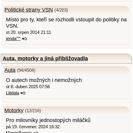
Politické strany VSN
(4/203)
Místo pro ty, kteří se rozhodli vstoupit do politiky na
VSN.
st 20. srpen 2014 21:11
jenda^^
Auta, motorky a jiná přibližovadla
Auta
(94/4504)
O autech možných i nemožných
út 8. duben 2025 07:56
Lilidala
Motorky
(12/216)
Pro milovníky jednostopých miláčků
pá 19. červenec 2024 16:32
MorrisBonnie