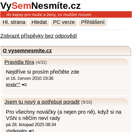
Vy
Sem
Nesmíte.cz
… do kapsy pro muže a ženy, co mužům rozumí
Hl. strana
Hledat
PC verze
Přihlášení
Zobrazit příspěvky bez odpovědí
O vysemnesmite.cz
Pravidla fóra
(4/31)
Nejdříve si prosím přečtěte zde
st 16. červen 2010 19:36
jenda^^
Jsem tu nový a potřebuji poradit
(9/16)
Pro všechny nováčky (a nejen pro ně), když si na
VSN s něčím neví rady
pá 28. listopad 2025 08:34
sheliepaley