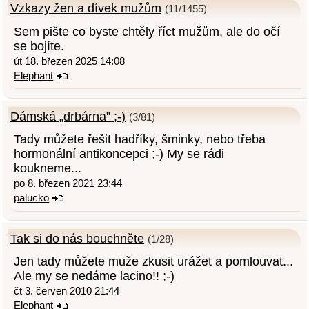
Vzkazy žen a dívek mužům
(11/1455)
Sem pište co byste chtěly říct mužům, ale do očí
se bojíte.
út 18. březen 2025 14:08
Elephant
Dámská „drbárna” ;-)
(3/81)
Tady můžete řešit hadříky, šminky, nebo třeba
hormonální antikoncepci ;-) My se rádi
koukneme...
po 8. březen 2021 23:44
palucko
Tak si do nás bouchněte
(1/28)
Jen tady můžete muže zkusit urážet a pomlouvat...
Ale my se nedáme lacino!! ;-)
čt 3. červen 2010 21:44
Elephant