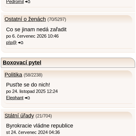
Pedromil
Ostatní o ženách
(70/5297)
Co se jinam nedá zařadit
po 6. červenec 2026 10:46
p!p@
Boxovací pytel
Politika
(58/2238)
Pusťte se do nich!
po 24. listopad 2025 12:24
Elephant
Státní úřady
(21/704)
Byrokracie vládne republice
st 24. červenec 2024 04:36