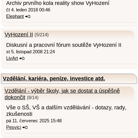
Archiv prvního kola reality show VyHození
čt 4. leden 2018 00:46
Elephant
VyHození II
(5/214)
Diskusní a pracovní fórum soutěže VyHození II
st 5. listopad 2008 21:24
LivArt
Vzdělání, kariéra, peníze, investice atd.
Vzdělání - výběr školy, jak se dostat a úspěšně
dokončit
(8/14)
Vše o SŠ, VŠ a dalším vzdělávání - dotazy, rady,
zkušenosti
pá 11. červenec 2025 15:48
Pesvici