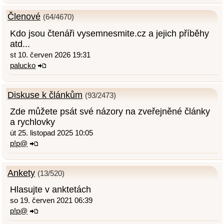
Členové
(64/4670)
Kdo jsou čtenáři vysemnesmite.cz a jejich příběhy
atd...
st 10. červen 2026 19:31
palucko
Diskuse k článkům
(93/2473)
Zde můžete psát své názory na zveřejněné články
a rychlovky
út 25. listopad 2025 10:05
p!p@
Ankety
(13/520)
Hlasujte v anktetách
so 19. červen 2021 06:39
p!p@