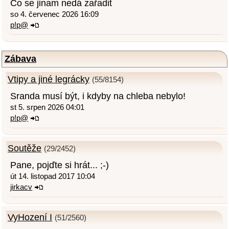
Co se jinam nedá zařadit
so 4. červenec 2026 16:09
p!p@
Zábava
Vtipy a jiné legrácky
(55/8154)
Sranda musí být, i kdyby na chleba nebylo!
st 5. srpen 2026 04:01
p!p@
Soutěže
(29/2452)
Pane, pojďte si hrát... ;-)
út 14. listopad 2017 10:04
jirkacv
VyHození I
(51/2560)