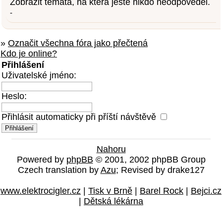
Zobrazit témata, na která ještě nikdo neodpověděl.
-
»
Označit všechna fóra jako přečtená
Kdo je online?
Přihlášení
Uživatelské jméno:
Heslo:
Přihlásit automaticky při příští návštěvě
Nahoru
Powered by
phpBB
© 2001, 2002 phpBB Group
Czech translation by
Azu
; Revised by drake127
www.elektrocigler.cz
|
Tisk v Brně
|
Barel Rock
|
Bejci.cz
|
Dětská lékárna