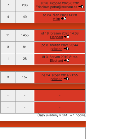
st 26. listopad 2025 07:32
7
236
Friedlova.petra@seznam.cz
so 24. říjen 2020 14:28
4
40
ynim
út 18. březen 2025 14:08
11
1455
Elephant
po 8. březen 2021 23:44
3
81
palucko
čt 3. červen 2010 21:44
1
28
Elephant
ne 24. srpen 2014 21:55
3
157
palucko
-
-
-
-
-
-
Časy uváděny v GMT + 1 hodina