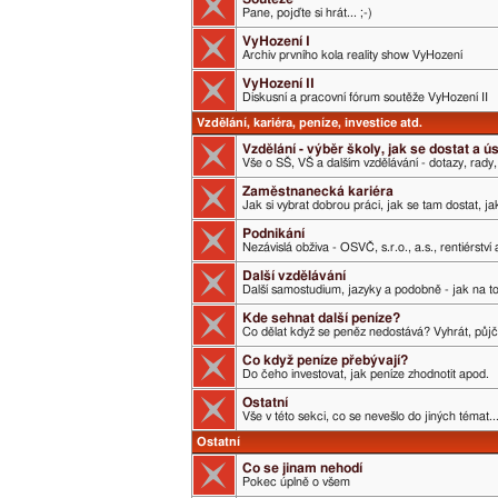
Pane, pojďte si hrát... ;-)
VyHození I
Archiv prvního kola reality show VyHození
VyHození II
Diskusní a pracovní fórum soutěže VyHození II
Vzdělání, kariéra, peníze, investice atd.
Vzdělání - výběr školy, jak se dostat a 
Vše o SŠ, VŠ a dalším vzdělávání - dotazy, rady,
Zaměstnanecká kariéra
Jak si vybrat dobrou práci, jak se tam dostat, j
Podnikání
Nezávislá obživa - OSVČ, s.r.o., a.s., rentiérství
Další vzdělávání
Další samostudium, jazyky a podobně - jak na t
Kde sehnat další peníze?
Co dělat když se peněz nedostává? Vyhrát, půjči
Co když peníze přebývají?
Do čeho investovat, jak peníze zhodnotit apod.
Ostatní
Vše v této sekci, co se nevešlo do jiných témat..
Ostatní
Co se jinam nehodí
Pokec úplně o všem