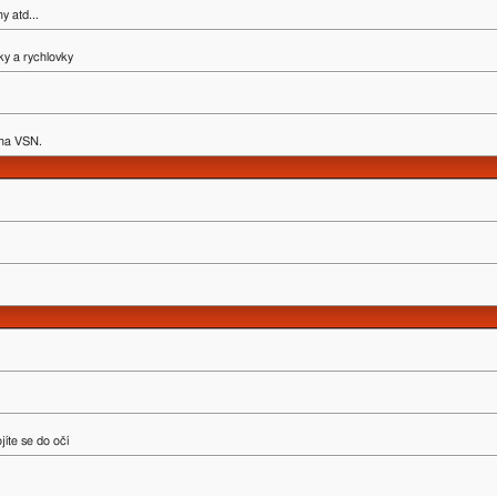
y atd...
ky a rychlovky
y na VSN.
íte se do očí