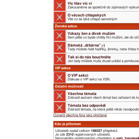
Víc hlav víc ví
Zakousněme se společně do zajímavých výzku
O věcech chlapských
Vše co se týká chlapů samotných
Ženská sekce
Vzkazy žen a dívek mužům
Sem pište co byste chtěly říct mužům, ale do očí 
Dámská „drbárna” ;-)
Tady můžete řešit hadříky, šminky, nebo třeba h
Tak si do nás bouchněte
Jen tady můžete muže zkusit urážet a pomlouvat.
VIP sekce
O VIP sekci
Diskuse o VIP sekci na VSN.
Ostatní možnosti
Všechna témata
Zobrazit seznam všech témat bez zařazení do ka
Témata bez odpovědí
Zobrazit témata, na která ještě nikdo neodpověd
Označit všechna fóra jako přečtená
Kdo je přítomen
Uživatelé zaslali celkem
196557
příspěvků.
Je zde
2310
registrovaných uživatelů.
Nejnovějším registrovaným uživatelem je
petr_havrane