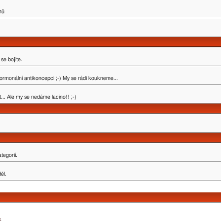
mů
se bojíte.
ormonální antikoncepci ;-) My se rádi koukneme...
.. Ale my se nedáme lacino!! ;-)
tegorií.
ěl.
k
.