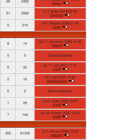
29
2452
jirkacv
čt 4. leden 2018 00:46
51
2560
Elephant
st 5. listopad 2008 21:24
5
214
LivArt
pá 11. červenec 2025 15:48
8
14
Pesvici
0
0
Žádné příspěvky
pá 17. září 2021 17:21
5
22
p!p@
st 3. září 2025 16:24
2
16
davidpeterson
0
0
Žádné příspěvky
út 23. srpen 2022 20:57
1
28
p!p@
po 23. červen 2025 16:42
7
149
p!p@
st 3. červen 2026 12:39
355
61339
palucko