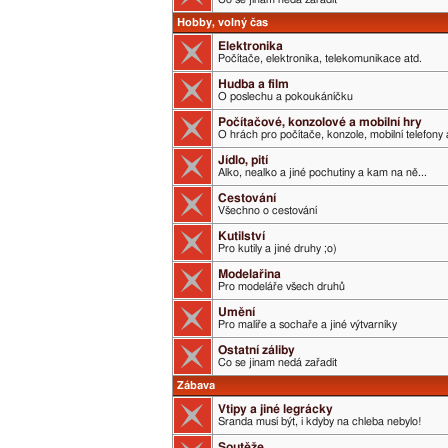
Hobby, volný čas
Elektronika
Počítače, elektronika, telekomunikace atd.
Hudba a film
O poslechu a pokoukáníčku
Počítačové, konzolové a mobilní hry
O hrách pro počítače, konzole, mobilní telefony 
Jídlo, pití
Alko, nealko a jiné pochutiny a kam na ně...
Cestování
Všechno o cestování
Kutilství
Pro kutily a jiné druhy ;o)
Modelařina
Pro modeláře všech druhů
Umění
Pro malíře a sochaře a jiné výtvarníky
Ostatní záliby
Co se jinam nedá zařadit
Zábava
Vtipy a jiné legrácky
Sranda musí být, i kdyby na chleba nebylo!
Soutěže