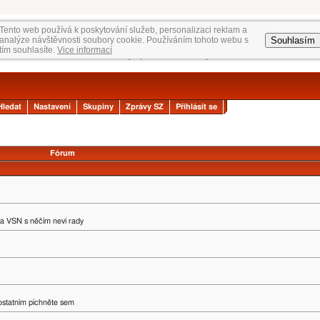
Tento web používá k poskytování služeb, personalizaci reklam a
Souhlasím
analýze návštěvnosti soubory cookie. Používáním tohoto webu s
tím souhlasíte.
Vice informací
Hledat
Nastavení
Skupiny
Zprávy SZ
Přihlásit se
Fórum
na VSN s něčím neví rady
 ostatním píchněte sem