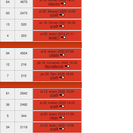
st 10. červen 2026 19:31
64
4670
palucko
út 25. listopad 2025 10:05
93
2473
p!p@
so 19. červen 2021 06:39
13
520
p!p@
st 20. srpen 2014 21:11
4
203
jenda^^
út 8. duben 2025 07:56
94
4504
Lilidala
pá 19. červenec 2024 16:32
12
216
MorrisBonnie
po 20. říjen 2025 18:05
7
215
p!p@
st 13. srpen 2025 10:29
61
2942
p!p@
st 28. květen 2025 16:05
36
2492
p!p@
st 20. srpen 2014 11:09
5
344
roken
čt 23. leden 2025 13:06
34
2119
p!p@