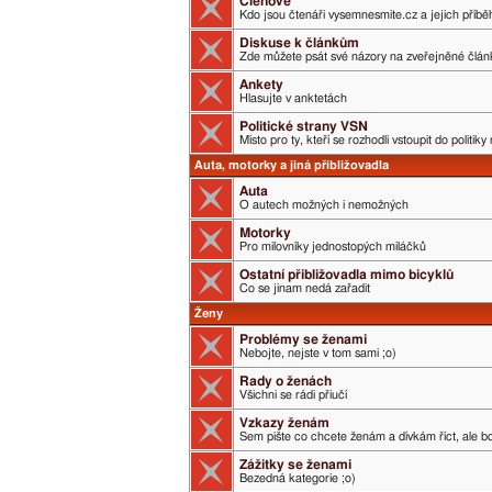
Členové
Kdo jsou čtenáři vysemnesmite.cz a jejich příběh
Diskuse k článkům
Zde můžete psát své názory na zveřejněné člán
Ankety
Hlasujte v anktetách
Politické strany VSN
Místo pro ty, kteří se rozhodli vstoupit do politik
Auta, motorky a jiná přibližovadla
Auta
O autech možných i nemožných
Motorky
Pro milovníky jednostopých miláčků
Ostatní přibližovadla mimo bicyklů
Co se jinam nedá zařadit
Ženy
Problémy se ženami
Nebojte, nejste v tom sami ;o)
Rady o ženách
Všichni se rádi přiučí
Vzkazy ženám
Sem pište co chcete ženám a dívkám říct, ale boj
Zážitky se ženami
Bezedná kategorie ;o)