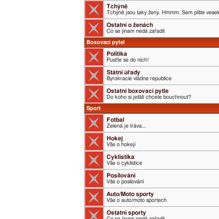
Tchýně
Tchýně jsou taky ženy. Hmmm. Sem pište veselé
Ostatní o ženách
Co se jinam nedá zařadit
Boxovací pytel
Politika
Pusťte se do nich!
Státní úřady
Byrokracie vládne republice
Ostatní boxovací pytle
Do koho si ještě chcete bouchnout?
Sport
Fotbal
Zelená je tráva...
Hokej
Vše o hokeji
Cyklistika
Vše o cyklistice
Posilování
Vše o posilování
Auto/Moto sporty
Vše o auto/moto sportech
Ostatní sporty
Co se jinam nedá zařadit