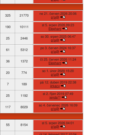
ne 21. červen 2026 20:06
325
21770
p!p@
st 5. srpen 2026 09:23
190
10111
Elephant
so 30. srpen 2025 06:47
25
2446
p!p@
po 3. červen 2024 16:37
61
5312
p!p@
čt 25. červen 2026 11:24
36
1372
Elephant
so 1. únor 2020 15:20
20
774
p!p@
pá 12. duben 2019 22:38
7
189
jirkacv
st 2. říjen 2019 07:49
25
1192
jenda^^
so 4. červenec 2026 16:09
117
8029
p!p@
st 5. srpen 2026 04:01
55
8154
p!p@
út 14. listopad 2017 10:04