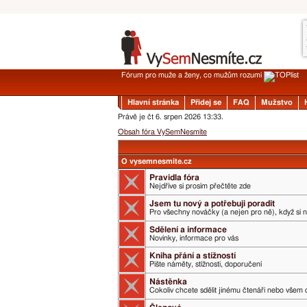
Fórum pro muže a ženy, co mužům rozumí
Hlavní stránka
Přidej se
FAQ
Mužstvo
Právě je čt 6. srpen 2026 13:33.
Obsah fóra VySemNesmíte
O vysemnesmite.cz
Pravidla fóra
Nejdříve si prosím přečtěte zde
Jsem tu nový a potřebuji poradit
Pro všechny nováčky (a nejen pro ně), když si 
Sdělení a informace
Novinky, informace pro vás
Kniha přání a stížností
Pište náměty, stížnosti, doporučení
Nástěnka
Cokoliv chcete sdělit jinému čtenáři nebo všem