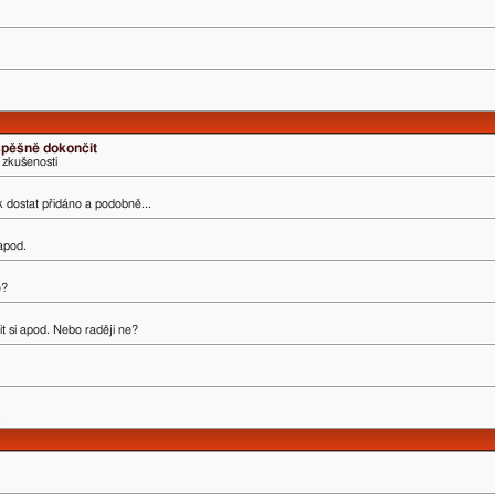
úspěšně dokončit
 zkušenosti
ak dostat přidáno a podobně...
 apod.
o?
t si apod. Nebo raději ne?
.