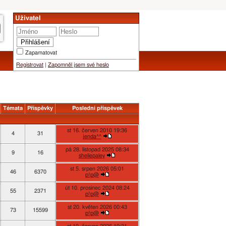
Uživatel
Zapamatovat
Registrovat
|
Zapomněl jsem své heslo
Témata
Příspěvky
Poslední příspěvek
st 16. červen 2010 19:36
4
31
jenda^^
pá 28. listopad 2025 08:34
9
16
sheliepaley
st 5. srpen 2026 05:01
46
6370
p!p@
út 10. prosinec 2024 08:24
55
2371
p!p@
st 20. květen 2026 00:43
73
15599
p!p@