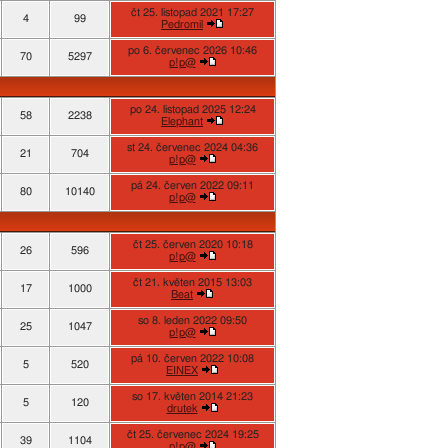
čt 25. listopad 2021 17:27
4
99
Pedromil
po 6. červenec 2026 10:46
70
5297
p!p@
po 24. listopad 2025 12:24
58
2238
Elephant
st 24. červenec 2024 04:36
21
704
p!p@
pá 24. červen 2022 09:11
80
10140
p!p@
čt 25. červen 2020 10:18
26
596
p!p@
čt 21. květen 2015 13:03
17
1000
Beat
so 8. leden 2022 09:50
25
1047
p!p@
pá 10. červen 2022 10:08
5
520
EINEX
so 17. květen 2014 21:23
5
120
drutek
čt 25. červenec 2024 19:25
39
1104
p!p@