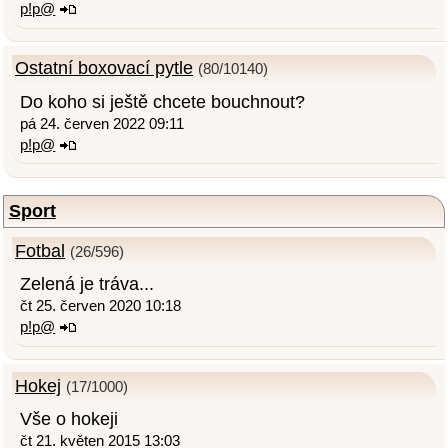
p!p@
Ostatní boxovací pytle
(80/10140)
Do koho si ještě chcete bouchnout?
pá 24. červen 2022 09:11
p!p@
Sport
Fotbal
(26/596)
Zelená je tráva...
čt 25. červen 2020 10:18
p!p@
Hokej
(17/1000)
Vše o hokeji
čt 21. květen 2015 13:03