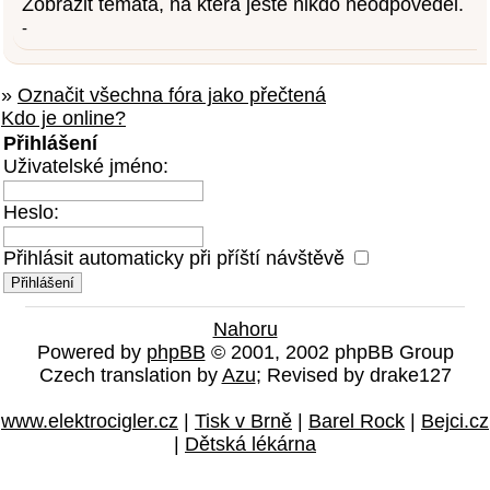
Zobrazit témata, na která ještě nikdo neodpověděl.
-
»
Označit všechna fóra jako přečtená
Kdo je online?
Přihlášení
Uživatelské jméno:
Heslo:
Přihlásit automaticky při příští návštěvě
Nahoru
Powered by
phpBB
© 2001, 2002 phpBB Group
Czech translation by
Azu
; Revised by drake127
www.elektrocigler.cz
|
Tisk v Brně
|
Barel Rock
|
Bejci.cz
|
Dětská lékárna