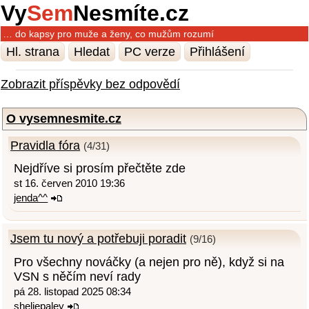
Vy
Sem
Nesmíte.cz
… do kapsy pro muže a ženy, co mužům rozumí
Hl. strana
Hledat
PC verze
Přihlášení
Zobrazit příspěvky bez odpovědí
O vysemnesmite.cz
Pravidla fóra
(4/31)
Nejdříve si prosím přečtěte zde
st 16. červen 2010 19:36
jenda^^
Jsem tu nový a potřebuji poradit
(9/16)
Pro všechny nováčky (a nejen pro ně), když si na
VSN s něčím neví rady
pá 28. listopad 2025 08:34
sheliepaley