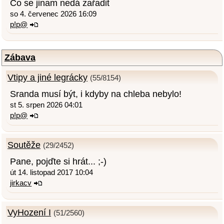
Co se jinam nedá zařadit
so 4. červenec 2026 16:09
p!p@
Zábava
Vtipy a jiné legrácky
(55/8154)
Sranda musí být, i kdyby na chleba nebylo!
st 5. srpen 2026 04:01
p!p@
Soutěže
(29/2452)
Pane, pojďte si hrát... ;-)
út 14. listopad 2017 10:04
jirkacv
VyHození I
(51/2560)