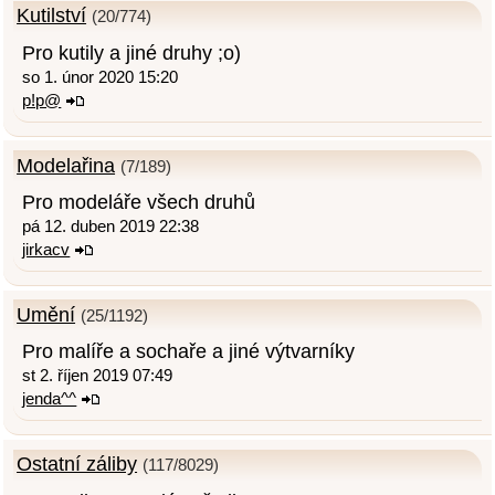
Kutilství
(20/774)
Pro kutily a jiné druhy ;o)
so 1. únor 2020 15:20
p!p@
Modelařina
(7/189)
Pro modeláře všech druhů
pá 12. duben 2019 22:38
jirkacv
Umění
(25/1192)
Pro malíře a sochaře a jiné výtvarníky
st 2. říjen 2019 07:49
jenda^^
Ostatní záliby
(117/8029)