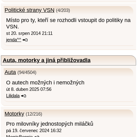
Politické strany VSN
(4/203)
Místo pro ty, kteří se rozhodli vstoupit do politiky na
VSN.
st 20. srpen 2014 21:11
jenda^^
Auta, motorky a jiná přibližovadla
Auta
(94/4504)
O autech možných i nemožných
út 8. duben 2025 07:56
Lilidala
Motorky
(12/216)
Pro milovníky jednostopých miláčků
pá 19. červenec 2024 16:32
MorrisBonnie