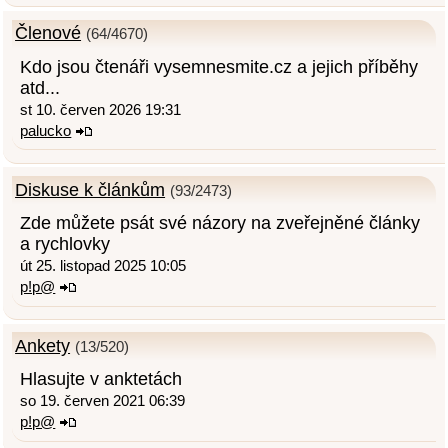
Členové
(64/4670)
Kdo jsou čtenáři vysemnesmite.cz a jejich příběhy
atd...
st 10. červen 2026 19:31
palucko
Diskuse k článkům
(93/2473)
Zde můžete psát své názory na zveřejněné články
a rychlovky
út 25. listopad 2025 10:05
p!p@
Ankety
(13/520)
Hlasujte v anktetách
so 19. červen 2021 06:39
p!p@