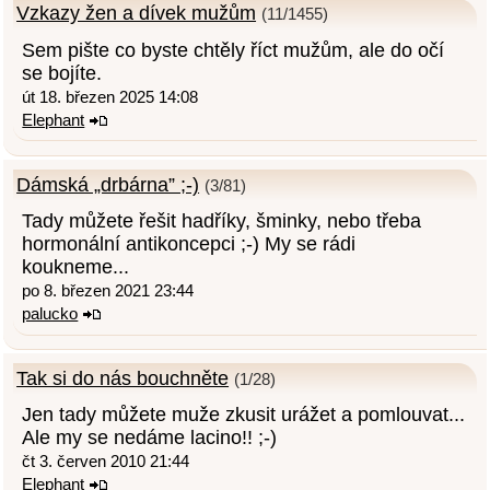
Vzkazy žen a dívek mužům
(11/1455)
Sem pište co byste chtěly říct mužům, ale do očí
se bojíte.
út 18. březen 2025 14:08
Elephant
Dámská „drbárna” ;-)
(3/81)
Tady můžete řešit hadříky, šminky, nebo třeba
hormonální antikoncepci ;-) My se rádi
koukneme...
po 8. březen 2021 23:44
palucko
Tak si do nás bouchněte
(1/28)
Jen tady můžete muže zkusit urážet a pomlouvat...
Ale my se nedáme lacino!! ;-)
čt 3. červen 2010 21:44
Elephant