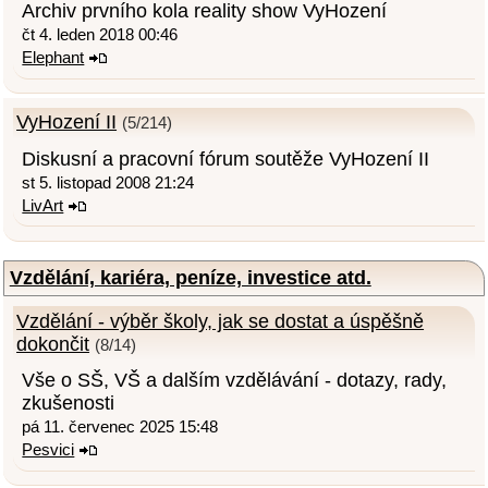
Archiv prvního kola reality show VyHození
čt 4. leden 2018 00:46
Elephant
VyHození II
(5/214)
Diskusní a pracovní fórum soutěže VyHození II
st 5. listopad 2008 21:24
LivArt
Vzdělání, kariéra, peníze, investice atd.
Vzdělání - výběr školy, jak se dostat a úspěšně
dokončit
(8/14)
Vše o SŠ, VŠ a dalším vzdělávání - dotazy, rady,
zkušenosti
pá 11. červenec 2025 15:48
Pesvici