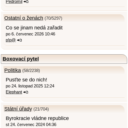
Pedromil
Ostatní o ženách
(70/5297)
Co se jinam nedá zařadit
po 6. červenec 2026 10:46
p!p@
Boxovací pytel
Politika
(58/2238)
Pusťte se do nich!
po 24. listopad 2025 12:24
Elephant
Státní úřady
(21/704)
Byrokracie vládne republice
st 24. červenec 2024 04:36