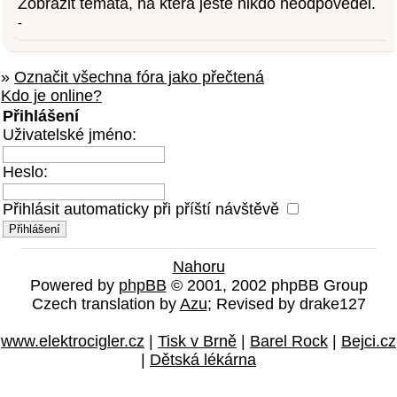
Zobrazit témata, na která ještě nikdo neodpověděl.
-
»
Označit všechna fóra jako přečtená
Kdo je online?
Přihlášení
Uživatelské jméno:
Heslo:
Přihlásit automaticky při příští návštěvě
Nahoru
Powered by
phpBB
© 2001, 2002 phpBB Group
Czech translation by
Azu
; Revised by drake127
www.elektrocigler.cz
|
Tisk v Brně
|
Barel Rock
|
Bejci.cz
|
Dětská lékárna