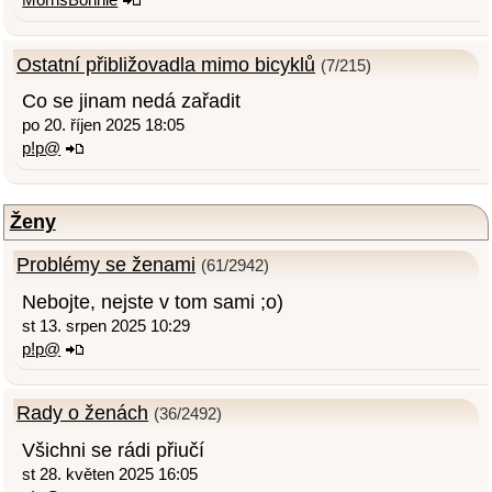
Ostatní přibližovadla mimo bicyklů
(7/215)
Co se jinam nedá zařadit
po 20. říjen 2025 18:05
p!p@
Ženy
Problémy se ženami
(61/2942)
Nebojte, nejste v tom sami ;o)
st 13. srpen 2025 10:29
p!p@
Rady o ženách
(36/2492)
Všichni se rádi přiučí
st 28. květen 2025 16:05