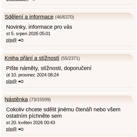
Sdělení a informace
(46/6370)
Novinky, informace pro vás
st 5. srpen 2026 05:01
p!p@
Kniha přání a stížností
(55/2371)
Pište náměty, stížnosti, doporučení
út 10. prosinec 2024 08:24
p!p@
Nástěnka
(73/15599)
Cokoliv chcete sdělit jinému čtenáři nebo všem
ostatním píchněte sem
st 20. květen 2026 00:43
p!p@