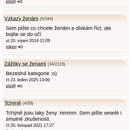
p!p@
Vzkazy ženám
(5/344)
Sem pište co chcete ženám a dívkám říct, ale
bojíte se do očí
st 20. srpen 2014 11:09
roken
Zážitky se ženami
(34/2119)
Bezedná kategorie ;o)
čt 23. leden 2025 13:06
p!p@
Tchýně
(4/99)
Tchýně jsou taky ženy. Hmmm. Sem pište veselé i
smutné zkušenosti.
čt 25. listopad 2021 17:27