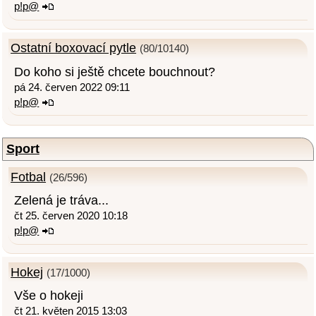
p!p@
Ostatní boxovací pytle
(80/10140)
Do koho si ještě chcete bouchnout?
pá 24. červen 2022 09:11
p!p@
Sport
Fotbal
(26/596)
Zelená je tráva...
čt 25. červen 2020 10:18
p!p@
Hokej
(17/1000)
Vše o hokeji
čt 21. květen 2015 13:03