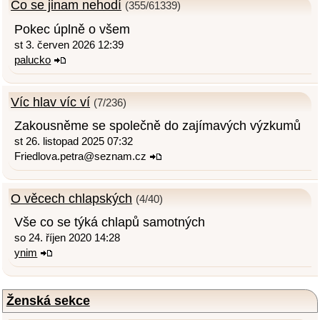
Co se jinam nehodí
(355/61339)
Pokec úplně o všem
st 3. červen 2026 12:39
palucko
Víc hlav víc ví
(7/236)
Zakousněme se společně do zajímavých výzkumů
st 26. listopad 2025 07:32
Friedlova.petra@seznam.cz
O věcech chlapských
(4/40)
Vše co se týká chlapů samotných
so 24. říjen 2020 14:28
ynim
Ženská sekce