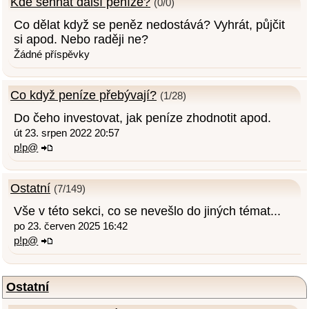
Kde sehnat další peníze?
(0/0)
Co dělat když se peněz nedostává? Vyhrát, půjčit
si apod. Nebo raději ne?
Žádné příspěvky
Co když peníze přebývají?
(1/28)
Do čeho investovat, jak peníze zhodnotit apod.
út 23. srpen 2022 20:57
p!p@
Ostatní
(7/149)
Vše v této sekci, co se nevešlo do jiných témat...
po 23. červen 2025 16:42
p!p@
Ostatní