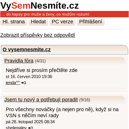
Vy
Sem
Nesmíte.cz
… do kapsy pro muže a ženy, co mužům rozumí
Hl. strana
Hledat
PC verze
Přihlášení
Zobrazit příspěvky bez odpovědí
O vysemnesmite.cz
Pravidla fóra
(4/31)
Nejdříve si prosím přečtěte zde
st 16. červen 2010 19:36
jenda^^
Jsem tu nový a potřebuji poradit
(9/16)
Pro všechny nováčky (a nejen pro ně), když si na
VSN s něčím neví rady
pá 28. listopad 2025 08:34
sheliepaley