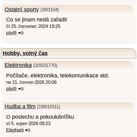
Ostatní sporty
(39/1104)
Co se jinam nedá zařadit
čt 25. červenec 2024 19:25
p!p@
Hobby, volný čas
Elektronika
(325/21770)
Počítače, elektronika, telekomunikace atd.
ne 21. červen 2026 20:06
p!p@
Hudba a film
(190/10111)
O poslechu a pokoukáníčku
st 5. srpen 2026 09:23
Elephant