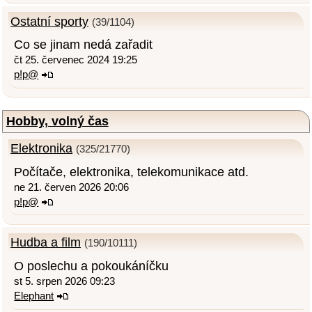
Ostatní sporty
(39/1104)
Co se jinam nedá zařadit
čt 25. červenec 2024 19:25
p!p@
Hobby, volný čas
Elektronika
(325/21770)
Počítače, elektronika, telekomunikace atd.
ne 21. červen 2026 20:06
p!p@
Hudba a film
(190/10111)
O poslechu a pokoukáníčku
st 5. srpen 2026 09:23
Elephant