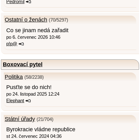
Pedromil
Ostatní o ženách
(70/5297)
Co se jinam nedá zařadit
po 6. červenec 2026 10:46
p!p@
Boxovací pytel
Politika
(58/2238)
Pusťte se do nich!
po 24. listopad 2025 12:24
Elephant
Státní úřady
(21/704)
Byrokracie vládne republice
st 24. červenec 2024 04:36