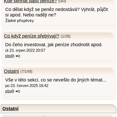
Kde sehnat další peníze?
(0/0)
Co dělat když se peněz nedostává? Vyhrát, půjčit
si apod. Nebo raději ne?
Žádné příspěvky
Co když peníze přebývají?
(1/28)
Do čeho investovat, jak peníze zhodnotit apod.
út 23. srpen 2022 20:57
p!p@
Ostatní
(7/149)
Vše v této sekci, co se nevešlo do jiných témat...
po 23. červen 2025 16:42
p!p@
Ostatní