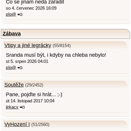
Co se jinam nedá zařadit
so 4. červenec 2026 16:09
p!p@
Zábava
Vtipy a jiné legrácky
(55/8154)
Sranda musí být, i kdyby na chleba nebylo!
st 5. srpen 2026 04:01
p!p@
Soutěže
(29/2452)
Pane, pojďte si hrát... ;-)
út 14. listopad 2017 10:04
jirkacv
VyHození I
(51/2560)