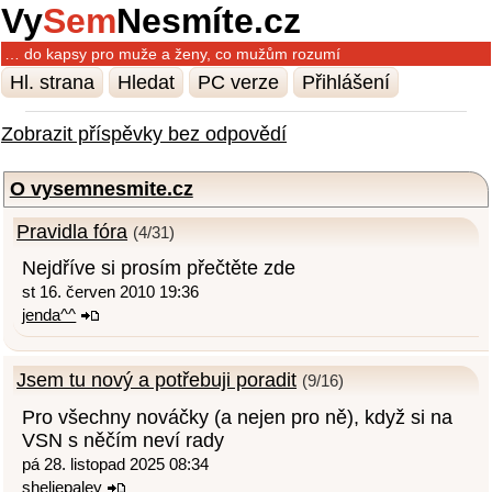
Vy
Sem
Nesmíte.cz
… do kapsy pro muže a ženy, co mužům rozumí
Hl. strana
Hledat
PC verze
Přihlášení
Zobrazit příspěvky bez odpovědí
O vysemnesmite.cz
Pravidla fóra
(4/31)
Nejdříve si prosím přečtěte zde
st 16. červen 2010 19:36
jenda^^
Jsem tu nový a potřebuji poradit
(9/16)
Pro všechny nováčky (a nejen pro ně), když si na
VSN s něčím neví rady
pá 28. listopad 2025 08:34
sheliepaley