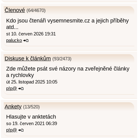
Členové
(64/4670)
Kdo jsou čtenáři vysemnesmite.cz a jejich příběhy
atd...
st 10. červen 2026 19:31
palucko
Diskuse k článkům
(93/2473)
Zde můžete psát své názory na zveřejněné články
a rychlovky
út 25. listopad 2025 10:05
p!p@
Ankety
(13/520)
Hlasujte v anktetách
so 19. červen 2021 06:39
p!p@