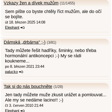
Vzkazy žen a dívek mužům
(11/1455)
Sem pište co byste chtěly říct mužům, ale do očí
se bojíte.
út 18. březen 2025 14:08
Elephant
Dámská „drbárna” ;-)
(3/81)
Tady můžete řešit hadříky, šminky, nebo třeba
hormonální antikoncepci ;-) My se rádi
koukneme...
po 8. březen 2021 23:44
palucko
Tak si do nás bouchněte
(1/28)
Jen tady můžete muže zkusit urážet a pomlouvat...
Ale my se nedáme lacino!! ;-)
čt 3. červen 2010 21:44
Elephant