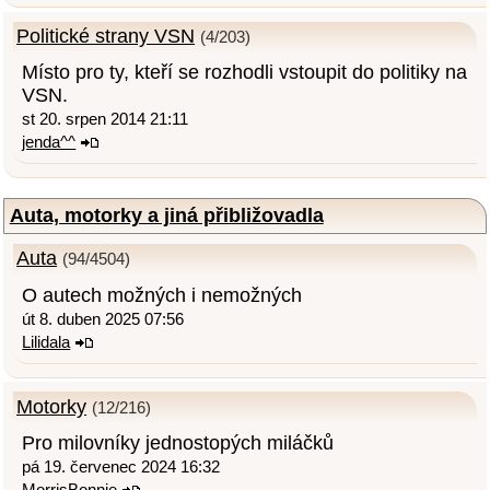
Politické strany VSN
(4/203)
Místo pro ty, kteří se rozhodli vstoupit do politiky na
VSN.
st 20. srpen 2014 21:11
jenda^^
Auta, motorky a jiná přibližovadla
Auta
(94/4504)
O autech možných i nemožných
út 8. duben 2025 07:56
Lilidala
Motorky
(12/216)
Pro milovníky jednostopých miláčků
pá 19. červenec 2024 16:32
MorrisBonnie