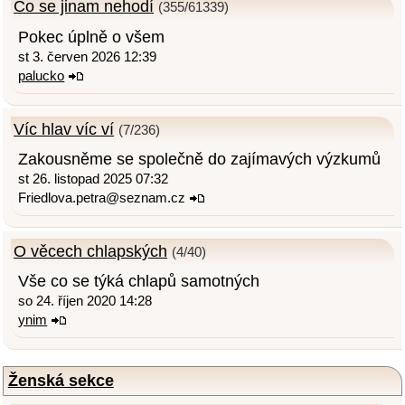
Co se jinam nehodí
(355/61339)
Pokec úplně o všem
st 3. červen 2026 12:39
palucko
Víc hlav víc ví
(7/236)
Zakousněme se společně do zajímavých výzkumů
st 26. listopad 2025 07:32
Friedlova.petra@seznam.cz
O věcech chlapských
(4/40)
Vše co se týká chlapů samotných
so 24. říjen 2020 14:28
ynim
Ženská sekce