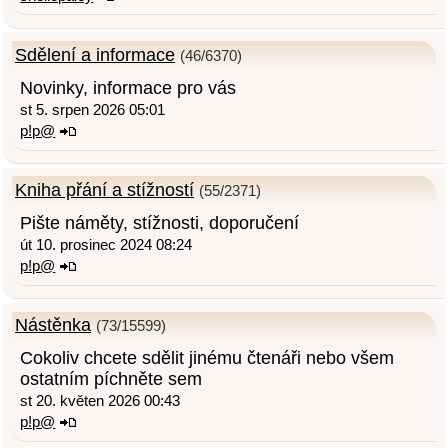
Sdělení a informace
(46/6370)
Novinky, informace pro vás
st 5. srpen 2026 05:01
p!p@
Kniha přání a stížností
(55/2371)
Pište náměty, stížnosti, doporučení
út 10. prosinec 2024 08:24
p!p@
Nástěnka
(73/15599)
Cokoliv chcete sdělit jinému čtenáři nebo všem
ostatním píchněte sem
st 20. květen 2026 00:43
p!p@