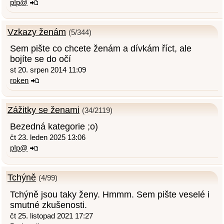
p!p@
Vzkazy ženám
(5/344)
Sem pište co chcete ženám a dívkám říct, ale
bojíte se do očí
st 20. srpen 2014 11:09
roken
Zážitky se ženami
(34/2119)
Bezedná kategorie ;o)
čt 23. leden 2025 13:06
p!p@
Tchýně
(4/99)
Tchýně jsou taky ženy. Hmmm. Sem pište veselé i
smutné zkušenosti.
čt 25. listopad 2021 17:27