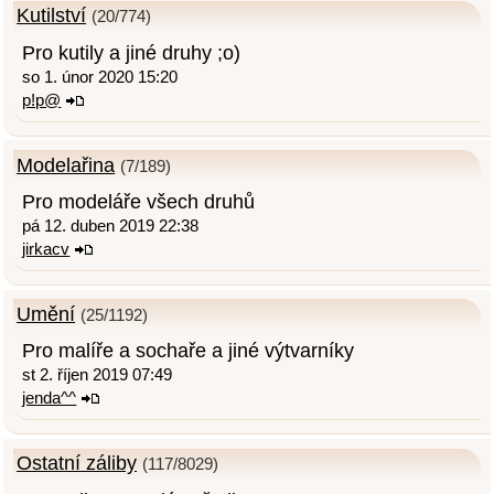
Kutilství
(20/774)
Pro kutily a jiné druhy ;o)
so 1. únor 2020 15:20
p!p@
Modelařina
(7/189)
Pro modeláře všech druhů
pá 12. duben 2019 22:38
jirkacv
Umění
(25/1192)
Pro malíře a sochaře a jiné výtvarníky
st 2. říjen 2019 07:49
jenda^^
Ostatní záliby
(117/8029)