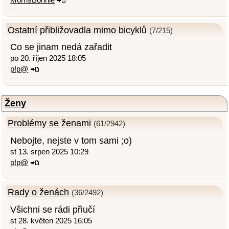
Ostatní přibližovadla mimo bicyklů
(7/215)
Co se jinam nedá zařadit
po 20. říjen 2025 18:05
p!p@
Ženy
Problémy se ženami
(61/2942)
Nebojte, nejste v tom sami ;o)
st 13. srpen 2025 10:29
p!p@
Rady o ženách
(36/2492)
Všichni se rádi přiučí
st 28. květen 2025 16:05