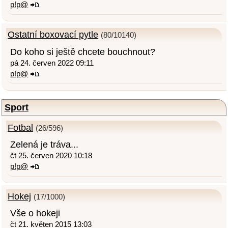
p!p@
Ostatní boxovací pytle
(80/10140)
Do koho si ještě chcete bouchnout?
pá 24. červen 2022 09:11
p!p@
Sport
Fotbal
(26/596)
Zelená je tráva...
čt 25. červen 2020 10:18
p!p@
Hokej
(17/1000)
Vše o hokeji
čt 21. květen 2015 13:03