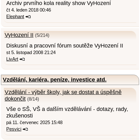
Archiv prvního kola reality show VyHození
čt 4. leden 2018 00:46
Elephant
VyHození II
(5/214)
Diskusní a pracovní fórum soutěže VyHození II
st 5. listopad 2008 21:24
LivArt
Vzdělání, kariéra, peníze, investice atd.
Vzdělání - výběr školy, jak se dostat a úspěšně
dokončit
(8/14)
Vše o SŠ, VŠ a dalším vzdělávání - dotazy, rady,
zkušenosti
pá 11. červenec 2025 15:48
Pesvici