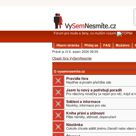
Fórum pro muže a ženy, co mužům rozumí
Hlavní stránka
Přidej se
FAQ
Mužstvo
Právě je čt 6. srpen 2026 09:55.
Obsah fóra VySemNesmíte
O vysemnesmite.cz
Pravidla fóra
Nejdříve si prosím přečtěte zde
Jsem tu nový a potřebuji poradit
Pro všechny nováčky (a nejen pro ně), když si 
Sdělení a informace
Novinky, informace pro vás
Kniha přání a stížností
Pište náměty, stížnosti, doporučení
Nástěnka
Cokoliv chcete sdělit jinému čtenáři nebo všem