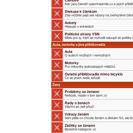
Členové
Kdo jsou čtenáři vysemnesmite.cz a jejich příběh
Diskuse k článkům
Zde můžete psát své názory na zveřejněné člán
Ankety
Hlasujte v anktetách
Politické strany VSN
Místo pro ty, kteří se rozhodli vstoupit do politik
Auta, motorky a jiná přibližovadla
Auta
O autech možných i nemožných
Motorky
Pro milovníky jednostopých miláčků
Ostatní přibližovadla mimo bicyklů
Co se jinam nedá zařadit
Ženy
Problémy se ženami
Nebojte, nejste v tom sami ;o)
Rady o ženách
Všichni se rádi přiučí
Vzkazy ženám
Sem pište co chcete ženám a dívkám říct, ale boj
Zážitky se ženami
Bezedná kategorie ;o)