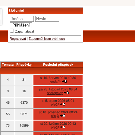
Uživatel
Zapamatovat
Registrovat
|
Zapomněl jsem své heslo
Témata
Příspěvky
Poslední příspěvek
st 16. červen 2010 19:36
4
31
jenda^^
pá 28. listopad 2025 08:34
9
16
sheliepaley
st 5. srpen 2026 05:01
46
6370
p!p@
út 10. prosinec 2024 08:24
55
2371
p!p@
st 20. květen 2026 00:43
73
15599
p!p@