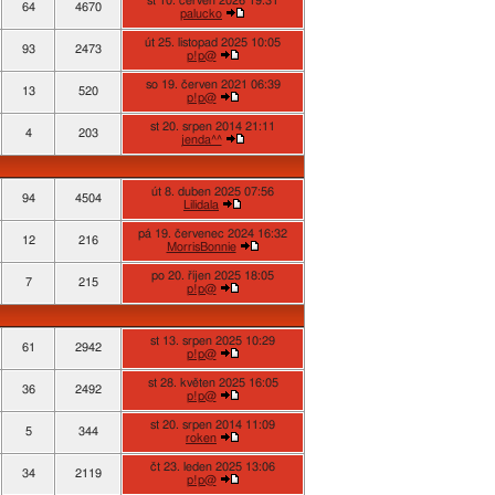
st 10. červen 2026 19:31
64
4670
palucko
út 25. listopad 2025 10:05
93
2473
p!p@
so 19. červen 2021 06:39
13
520
p!p@
st 20. srpen 2014 21:11
4
203
jenda^^
út 8. duben 2025 07:56
94
4504
Lilidala
pá 19. červenec 2024 16:32
12
216
MorrisBonnie
po 20. říjen 2025 18:05
7
215
p!p@
st 13. srpen 2025 10:29
61
2942
p!p@
st 28. květen 2025 16:05
36
2492
p!p@
st 20. srpen 2014 11:09
5
344
roken
čt 23. leden 2025 13:06
34
2119
p!p@