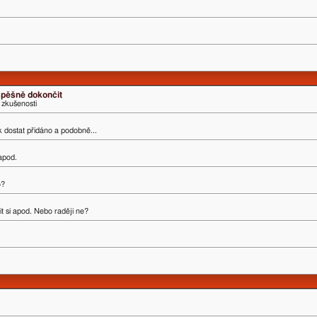
úspěšně dokončit
 zkušenosti
ak dostat přidáno a podobně...
 apod.
o?
t si apod. Nebo raději ne?
.