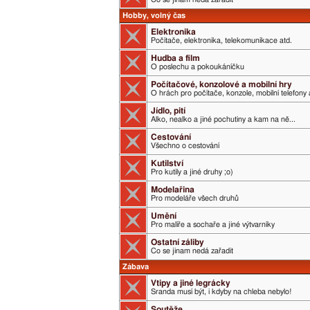
Hobby, volný čas
Elektronika
Počítače, elektronika, telekomunikace atd.
Hudba a film
O poslechu a pokoukáníčku
Počítačové, konzolové a mobilní hry
O hrách pro počítače, konzole, mobilní telefony 
Jídlo, pití
Alko, nealko a jiné pochutiny a kam na ně...
Cestování
Všechno o cestování
Kutilství
Pro kutily a jiné druhy ;o)
Modelařina
Pro modeláře všech druhů
Umění
Pro malíře a sochaře a jiné výtvarníky
Ostatní záliby
Co se jinam nedá zařadit
Zábava
Vtipy a jiné legrácky
Sranda musí být, i kdyby na chleba nebylo!
Soutěže