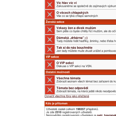
Víc hlav víc ví
Zakousněme se společně do zajímavých výzku
O věcech chlapských
Vše co se týká chlapů samotných
Ženská sekce
Vzkazy žen a dívek mužům
Sem pište co byste chtěly říct mužům, ale do očí 
Dámská „drbárna” ;-)
Tady můžete řešit hadříky, šminky, nebo třeba h
Tak si do nás bouchněte
Jen tady můžete muže zkusit urážet a pomlouvat.
VIP sekce
O VIP sekci
Diskuse o VIP sekci na VSN.
Ostatní možnosti
Všechna témata
Zobrazit seznam všech témat bez zařazení do ka
Témata bez odpovědí
Zobrazit témata, na která ještě nikdo neodpověd
Označit všechna fóra jako přečtená
Kdo je přítomen
Uživatelé zaslali celkem
196557
příspěvků.
Je zde
2310
registrovaných uživatelů.
Nejnovějším registrovaným uživatelem je
petr_havrane