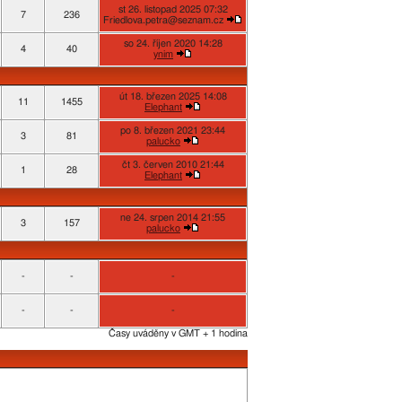
st 26. listopad 2025 07:32
7
236
Friedlova.petra@seznam.cz
so 24. říjen 2020 14:28
4
40
ynim
út 18. březen 2025 14:08
11
1455
Elephant
po 8. březen 2021 23:44
3
81
palucko
čt 3. červen 2010 21:44
1
28
Elephant
ne 24. srpen 2014 21:55
3
157
palucko
-
-
-
-
-
-
Časy uváděny v GMT + 1 hodina