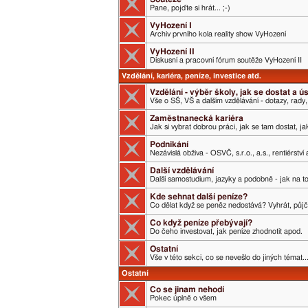
Pane, pojďte si hrát... ;-)
VyHození I
Archiv prvního kola reality show VyHození
VyHození II
Diskusní a pracovní fórum soutěže VyHození II
Vzdělání, kariéra, peníze, investice atd.
Vzdělání - výběr školy, jak se dostat a 
Vše o SŠ, VŠ a dalším vzdělávání - dotazy, rady,
Zaměstnanecká kariéra
Jak si vybrat dobrou práci, jak se tam dostat, j
Podnikání
Nezávislá obživa - OSVČ, s.r.o., a.s., rentiérství
Další vzdělávání
Další samostudium, jazyky a podobně - jak na t
Kde sehnat další peníze?
Co dělat když se peněz nedostává? Vyhrát, půjči
Co když peníze přebývají?
Do čeho investovat, jak peníze zhodnotit apod.
Ostatní
Vše v této sekci, co se nevešlo do jiných témat..
Ostatní
Co se jinam nehodí
Pokec úplně o všem