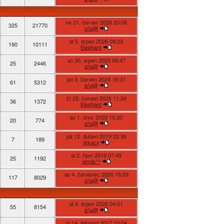
ne 21. červen 2026 20:06
325
21770
p!p@
st 5. srpen 2026 09:23
190
10111
Elephant
so 30. srpen 2025 06:47
25
2446
p!p@
po 3. červen 2024 16:37
61
5312
p!p@
čt 25. červen 2026 11:24
36
1372
Elephant
so 1. únor 2020 15:20
20
774
p!p@
pá 12. duben 2019 22:38
7
189
jirkacv
st 2. říjen 2019 07:49
25
1192
jenda^^
so 4. červenec 2026 16:09
117
8029
p!p@
st 5. srpen 2026 04:01
55
8154
p!p@
út 14. listopad 2017 10:04