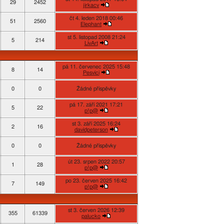
29
2452
jirkacv
čt 4. leden 2018 00:46
51
2560
Elephant
st 5. listopad 2008 21:24
5
214
LivArt
pá 11. červenec 2025 15:48
8
14
Pesvici
0
0
Žádné příspěvky
pá 17. září 2021 17:21
5
22
p!p@
st 3. září 2025 16:24
2
16
davidpeterson
0
0
Žádné příspěvky
út 23. srpen 2022 20:57
1
28
p!p@
po 23. červen 2025 16:42
7
149
p!p@
st 3. červen 2026 12:39
355
61339
palucko