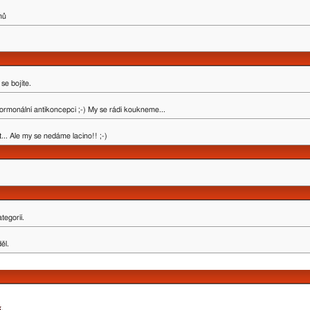
mů
se bojíte.
ormonální antikoncepci ;-) My se rádi koukneme...
.. Ale my se nedáme lacino!! ;-)
tegorií.
ěl.
k
.