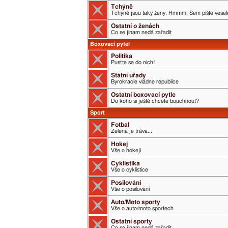
Tchýně
Tchýně jsou taky ženy. Hmmm. Sem pište veselé
Ostatní o ženách
Co se jinam nedá zařadit
Boxovací pytel
Politika
Pusťte se do nich!
Státní úřady
Byrokracie vládne republice
Ostatní boxovací pytle
Do koho si ještě chcete bouchnout?
Sport
Fotbal
Zelená je tráva...
Hokej
Vše o hokeji
Cyklistika
Vše o cyklistice
Posilování
Vše o posilování
Auto/Moto sporty
Vše o auto/moto sportech
Ostatní sporty
Co se jinam nedá zařadit