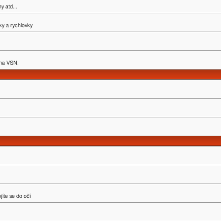
y atd...
ky a rychlovky
y na VSN.
íte se do očí