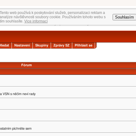
Tento web používá k poskytování služeb, personalizaci reklam a
Souhlasím
analýze návštěvnosti soubory cookie. Používáním tohoto webu s
tím souhlasíte.
Vice informací
Hledat
Nastavení
Skupiny
Zprávy SZ
Přihlásit se
Fórum
na VSN s něčím neví rady
 ostatním píchněte sem