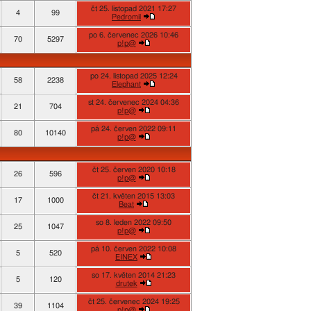
čt 25. listopad 2021 17:27
4
99
Pedromil
po 6. červenec 2026 10:46
70
5297
p!p@
po 24. listopad 2025 12:24
58
2238
Elephant
st 24. červenec 2024 04:36
21
704
p!p@
pá 24. červen 2022 09:11
80
10140
p!p@
čt 25. červen 2020 10:18
26
596
p!p@
čt 21. květen 2015 13:03
17
1000
Beat
so 8. leden 2022 09:50
25
1047
p!p@
pá 10. červen 2022 10:08
5
520
EINEX
so 17. květen 2014 21:23
5
120
drutek
čt 25. červenec 2024 19:25
39
1104
p!p@