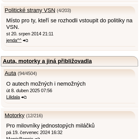
Politické strany VSN
(4/203)
Místo pro ty, kteří se rozhodli vstoupit do politiky na
VSN.
st 20. srpen 2014 21:11
jenda^^
Auta, motorky a jiná přibližovadla
Auta
(94/4504)
O autech možných i nemožných
út 8. duben 2025 07:56
Lilidala
Motorky
(12/216)
Pro milovníky jednostopých miláčků
pá 19. červenec 2024 16:32
MorrisBonnie