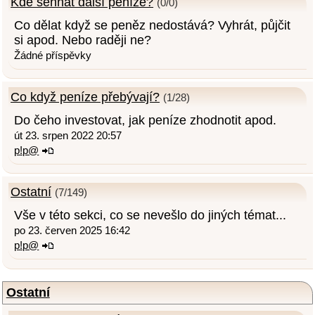
Kde sehnat další peníze?
(0/0)
Co dělat když se peněz nedostává? Vyhrát, půjčit
si apod. Nebo raději ne?
Žádné příspěvky
Co když peníze přebývají?
(1/28)
Do čeho investovat, jak peníze zhodnotit apod.
út 23. srpen 2022 20:57
p!p@
Ostatní
(7/149)
Vše v této sekci, co se nevešlo do jiných témat...
po 23. červen 2025 16:42
p!p@
Ostatní