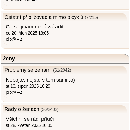
Ostatní přibližovadla mimo bicyklů
(7/215)
Co se jinam nedá zařadit
po 20. říjen 2025 18:05
p!p@
Ženy
Problémy se ženami
(61/2942)
Nebojte, nejste v tom sami ;o)
st 13. srpen 2025 10:29
p!p@
Rady o ženách
(36/2492)
Všichni se rádi přiučí
st 28. květen 2025 16:05