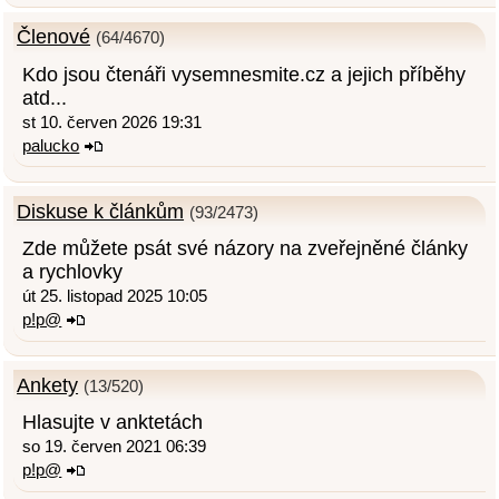
Členové
(64/4670)
Kdo jsou čtenáři vysemnesmite.cz a jejich příběhy
atd...
st 10. červen 2026 19:31
palucko
Diskuse k článkům
(93/2473)
Zde můžete psát své názory na zveřejněné články
a rychlovky
út 25. listopad 2025 10:05
p!p@
Ankety
(13/520)
Hlasujte v anktetách
so 19. červen 2021 06:39
p!p@