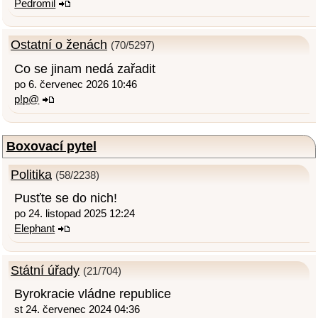
Pedromil
Ostatní o ženách
(70/5297)
Co se jinam nedá zařadit
po 6. červenec 2026 10:46
p!p@
Boxovací pytel
Politika
(58/2238)
Pusťte se do nich!
po 24. listopad 2025 12:24
Elephant
Státní úřady
(21/704)
Byrokracie vládne republice
st 24. červenec 2024 04:36