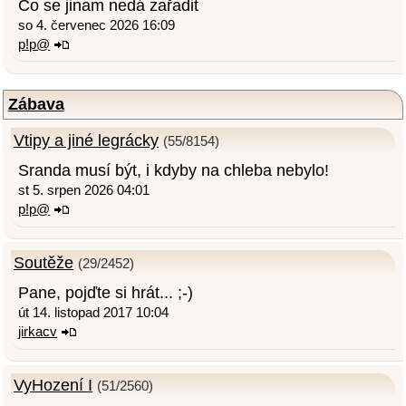
Co se jinam nedá zařadit
so 4. červenec 2026 16:09
p!p@
Zábava
Vtipy a jiné legrácky
(55/8154)
Sranda musí být, i kdyby na chleba nebylo!
st 5. srpen 2026 04:01
p!p@
Soutěže
(29/2452)
Pane, pojďte si hrát... ;-)
út 14. listopad 2017 10:04
jirkacv
VyHození I
(51/2560)