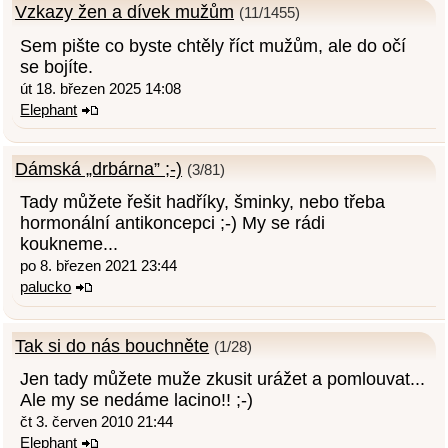
Vzkazy žen a dívek mužům
(11/1455)
Sem pište co byste chtěly říct mužům, ale do očí
se bojíte.
út 18. březen 2025 14:08
Elephant
Dámská „drbárna” ;-)
(3/81)
Tady můžete řešit hadříky, šminky, nebo třeba
hormonální antikoncepci ;-) My se rádi
koukneme...
po 8. březen 2021 23:44
palucko
Tak si do nás bouchněte
(1/28)
Jen tady můžete muže zkusit urážet a pomlouvat...
Ale my se nedáme lacino!! ;-)
čt 3. červen 2010 21:44
Elephant