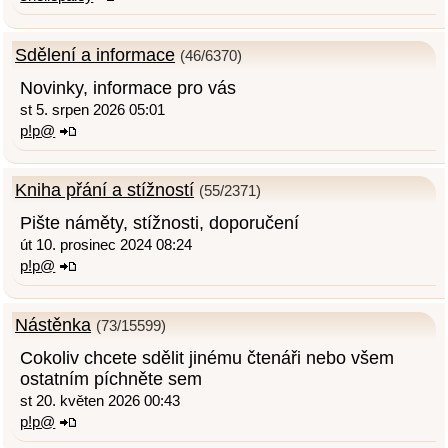
Sdělení a informace
(46/6370)
Novinky, informace pro vás
st 5. srpen 2026 05:01
p!p@
Kniha přání a stížností
(55/2371)
Pište náměty, stížnosti, doporučení
út 10. prosinec 2024 08:24
p!p@
Nástěnka
(73/15599)
Cokoliv chcete sdělit jinému čtenáři nebo všem
ostatním píchněte sem
st 20. květen 2026 00:43
p!p@