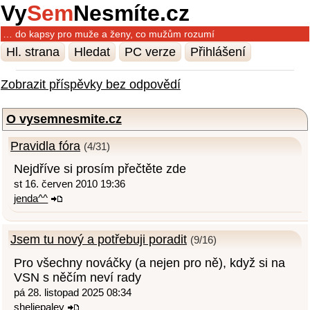
Vy
Sem
Nesmíte.cz
… do kapsy pro muže a ženy, co mužům rozumí
Hl. strana
Hledat
PC verze
Přihlášení
Zobrazit příspěvky bez odpovědí
O vysemnesmite.cz
Pravidla fóra
(4/31)
Nejdříve si prosím přečtěte zde
st 16. červen 2010 19:36
jenda^^
Jsem tu nový a potřebuji poradit
(9/16)
Pro všechny nováčky (a nejen pro ně), když si na
VSN s něčím neví rady
pá 28. listopad 2025 08:34
sheliepaley