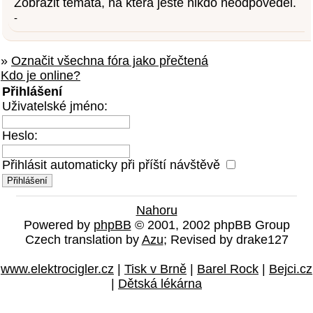
Zobrazit témata, na která ještě nikdo neodpověděl.
-
»
Označit všechna fóra jako přečtená
Kdo je online?
Přihlášení
Uživatelské jméno:
Heslo:
Přihlásit automaticky při příští návštěvě
Nahoru
Powered by
phpBB
© 2001, 2002 phpBB Group
Czech translation by
Azu
; Revised by drake127
www.elektrocigler.cz
|
Tisk v Brně
|
Barel Rock
|
Bejci.cz
|
Dětská lékárna