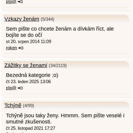
p!p@
Vzkazy ženám
(5/344)
Sem pište co chcete ženám a dívkám říct, ale
bojíte se do očí
st 20. srpen 2014 11:09
roken
Zážitky se ženami
(34/2119)
Bezedná kategorie ;o)
čt 23. leden 2025 13:06
p!p@
Tchýně
(4/99)
Tchýně jsou taky ženy. Hmmm. Sem pište veselé i
smutné zkušenosti.
čt 25. listopad 2021 17:27