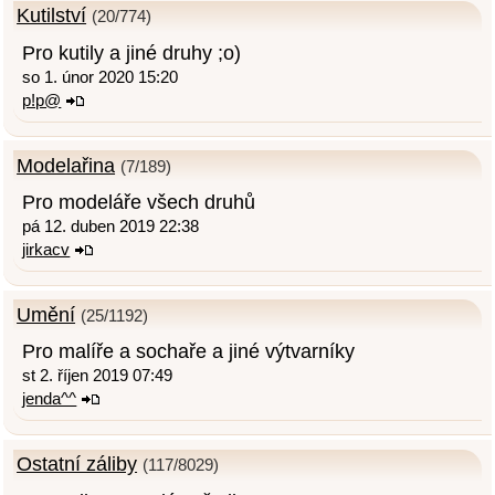
Kutilství
(20/774)
Pro kutily a jiné druhy ;o)
so 1. únor 2020 15:20
p!p@
Modelařina
(7/189)
Pro modeláře všech druhů
pá 12. duben 2019 22:38
jirkacv
Umění
(25/1192)
Pro malíře a sochaře a jiné výtvarníky
st 2. říjen 2019 07:49
jenda^^
Ostatní záliby
(117/8029)