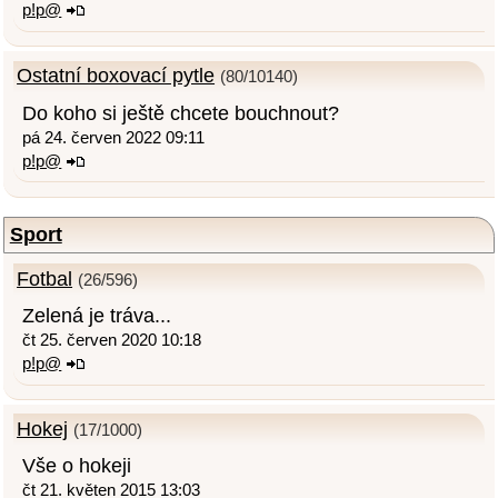
p!p@
Ostatní boxovací pytle
(80/10140)
Do koho si ještě chcete bouchnout?
pá 24. červen 2022 09:11
p!p@
Sport
Fotbal
(26/596)
Zelená je tráva...
čt 25. červen 2020 10:18
p!p@
Hokej
(17/1000)
Vše o hokeji
čt 21. květen 2015 13:03