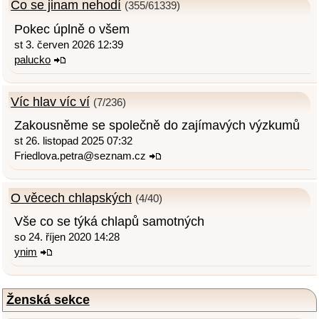
Co se jinam nehodí
(355/61339)
Pokec úplně o všem
st 3. červen 2026 12:39
palucko
Víc hlav víc ví
(7/236)
Zakousněme se společně do zajímavých výzkumů
st 26. listopad 2025 07:32
Friedlova.petra@seznam.cz
O věcech chlapských
(4/40)
Vše co se týká chlapů samotných
so 24. říjen 2020 14:28
ynim
Ženská sekce