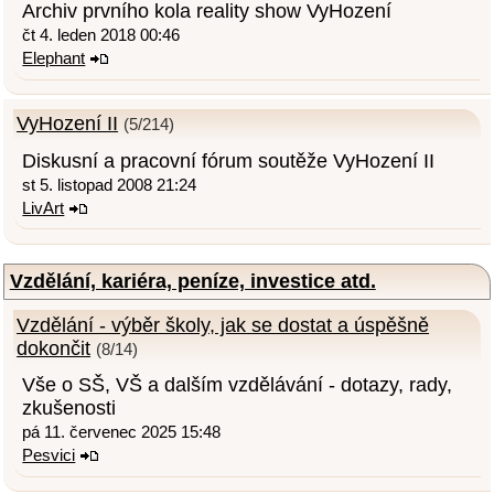
Archiv prvního kola reality show VyHození
čt 4. leden 2018 00:46
Elephant
VyHození II
(5/214)
Diskusní a pracovní fórum soutěže VyHození II
st 5. listopad 2008 21:24
LivArt
Vzdělání, kariéra, peníze, investice atd.
Vzdělání - výběr školy, jak se dostat a úspěšně
dokončit
(8/14)
Vše o SŠ, VŠ a dalším vzdělávání - dotazy, rady,
zkušenosti
pá 11. červenec 2025 15:48
Pesvici