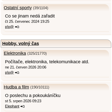
Ostatní sporty
(39/1104)
Co se jinam nedá zařadit
čt 25. červenec 2024 19:25
p!p@
Hobby, volný čas
Elektronika
(325/21770)
Počítače, elektronika, telekomunikace atd.
ne 21. červen 2026 20:06
p!p@
Hudba a film
(190/10111)
O poslechu a pokoukáníčku
st 5. srpen 2026 09:23
Elephant