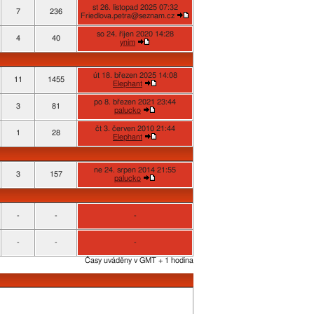
st 26. listopad 2025 07:32
7
236
Friedlova.petra@seznam.cz
so 24. říjen 2020 14:28
4
40
ynim
út 18. březen 2025 14:08
11
1455
Elephant
po 8. březen 2021 23:44
3
81
palucko
čt 3. červen 2010 21:44
1
28
Elephant
ne 24. srpen 2014 21:55
3
157
palucko
-
-
-
-
-
-
Časy uváděny v GMT + 1 hodina