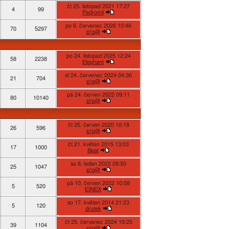
čt 25. listopad 2021 17:27
4
99
Pedromil
po 6. červenec 2026 10:46
70
5297
p!p@
po 24. listopad 2025 12:24
58
2238
Elephant
st 24. červenec 2024 04:36
21
704
p!p@
pá 24. červen 2022 09:11
80
10140
p!p@
čt 25. červen 2020 10:18
26
596
p!p@
čt 21. květen 2015 13:03
17
1000
Beat
so 8. leden 2022 09:50
25
1047
p!p@
pá 10. červen 2022 10:08
5
520
EINEX
so 17. květen 2014 21:23
5
120
drutek
čt 25. červenec 2024 19:25
39
1104
p!p@