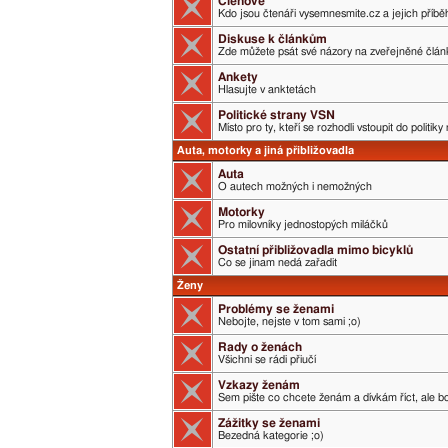
Členové
Kdo jsou čtenáři vysemnesmite.cz a jejich příběh
Diskuse k článkům
Zde můžete psát své názory na zveřejněné člán
Ankety
Hlasujte v anktetách
Politické strany VSN
Místo pro ty, kteří se rozhodli vstoupit do politik
Auta, motorky a jiná přibližovadla
Auta
O autech možných i nemožných
Motorky
Pro milovníky jednostopých miláčků
Ostatní přibližovadla mimo bicyklů
Co se jinam nedá zařadit
Ženy
Problémy se ženami
Nebojte, nejste v tom sami ;o)
Rady o ženách
Všichni se rádi přiučí
Vzkazy ženám
Sem pište co chcete ženám a dívkám říct, ale boj
Zážitky se ženami
Bezedná kategorie ;o)