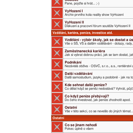
Pane, pojďte si hrát... ;-)
VyHození I
Archiv prvního kola reality show VyHození
VyHození II
Diskusní a pracovní fórum soutěže VyHození II
Vzdělání, kariéra, peníze, investice atd.
Vzdělání - výběr školy, jak se dostat a 
Vše o SŠ, VŠ a dalším vzdělávání - dotazy, rady,
Zaměstnanecká kariéra
Jak si vybrat dobrou práci, jak se tam dostat, j
Podnikání
Nezávislá obživa - OSVČ, s.r.o., a.s., rentiérství
Další vzdělávání
Další samostudium, jazyky a podobně - jak na t
Kde sehnat další peníze?
Co dělat když se peněz nedostává? Vyhrát, půjči
Co když peníze přebývají?
Do čeho investovat, jak peníze zhodnotit apod.
Ostatní
Vše v této sekci, co se nevešlo do jiných témat..
Ostatní
Co se jinam nehodí
Pokec úplně o všem