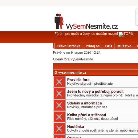
Fórum pro muže a ženy, co mužům rozumí
Hlavní stránka
Přidej se
FAQ
Mužstvo
Právě je ne 9. srpen 2026 12:24.
Obsah fóra VySemNesmíte
O vysemnesmite.cz
Pravidla fóra
Nejdříve si prosím přečtěte zde
Jsem tu nový a potřebuji poradit
Pro všechny nováčky (a nejen pro ně), když si 
Sdělení a informace
Novinky, informace pro vás
Kniha přání a stížností
Pište náměty, stížnosti, doporučení
Nástěnka
Cokoliv chcete sdělit jinému čtenáři nebo všem