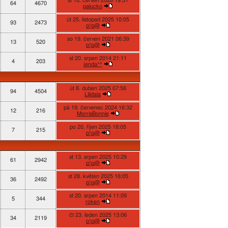
st 10. červen 2026 19:31
64
4670
palucko
út 25. listopad 2025 10:05
93
2473
p!p@
so 19. červen 2021 06:39
13
520
p!p@
st 20. srpen 2014 21:11
4
203
jenda^^
út 8. duben 2025 07:56
94
4504
Lilidala
pá 19. červenec 2024 16:32
12
216
MorrisBonnie
po 20. říjen 2025 18:05
7
215
p!p@
st 13. srpen 2025 10:29
61
2942
p!p@
st 28. květen 2025 16:05
36
2492
p!p@
st 20. srpen 2014 11:09
5
344
roken
čt 23. leden 2025 13:06
34
2119
p!p@