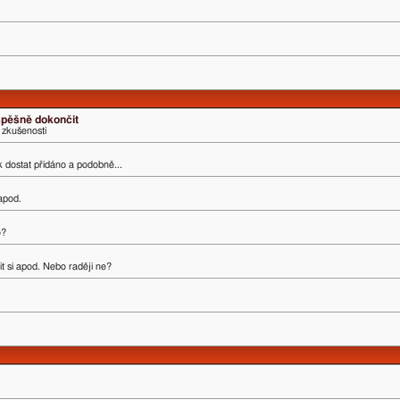
úspěšně dokončit
 zkušenosti
ak dostat přidáno a podobně...
 apod.
o?
t si apod. Nebo raději ne?
.