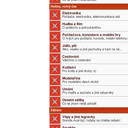
Hobby, volný čas
Elektronika
Počítače, elektronika, telekomunikace atd.
Hudba a film
O poslechu a pokoukáníčku
Počítačové, konzolové a mobilní hry
O hrách pro počítače, konzole, mobilní telefony 
Jídlo, pití
Alko, nealko a jiné pochutiny a kam na ně...
Cestování
Všechno o cestování
Kutilství
Pro kutily a jiné druhy ;o)
Modelařina
Pro modeláře všech druhů
Umění
Pro malíře a sochaře a jiné výtvarníky
Ostatní záliby
Co se jinam nedá zařadit
Zábava
Vtipy a jiné legrácky
Sranda musí být, i kdyby na chleba nebylo!
Soutěže