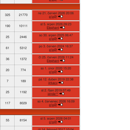
ne 21. červen 2026 20:06
325
21770
p!p@
st 5. srpen 2026 09:23
190
10111
Elephant
so 30. srpen 2025 06:47
25
2446
p!p@
po 3. červen 2024 16:37
61
5312
p!p@
čt 25. červen 2026 11:24
36
1372
Elephant
so 1. únor 2020 15:20
20
774
p!p@
pá 12. duben 2019 22:38
7
189
jirkacv
st 2. říjen 2019 07:49
25
1192
jenda^^
so 4. červenec 2026 16:09
117
8029
p!p@
st 5. srpen 2026 04:01
55
8154
p!p@
út 14. listopad 2017 10:04