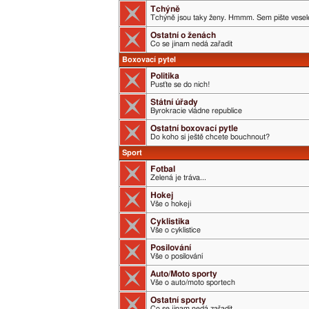
Tchýně
Tchýně jsou taky ženy. Hmmm. Sem pište veselé
Ostatní o ženách
Co se jinam nedá zařadit
Boxovací pytel
Politika
Pusťte se do nich!
Státní úřady
Byrokracie vládne republice
Ostatní boxovací pytle
Do koho si ještě chcete bouchnout?
Sport
Fotbal
Zelená je tráva...
Hokej
Vše o hokeji
Cyklistika
Vše o cyklistice
Posilování
Vše o posilování
Auto/Moto sporty
Vše o auto/moto sportech
Ostatní sporty
Co se jinam nedá zařadit