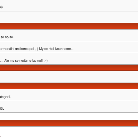
mů
se bojíte.
ormonální antikoncepci ;-) My se rádi koukneme...
.. Ale my se nedáme lacino!! ;-)
tegorií.
ěl.
k
.