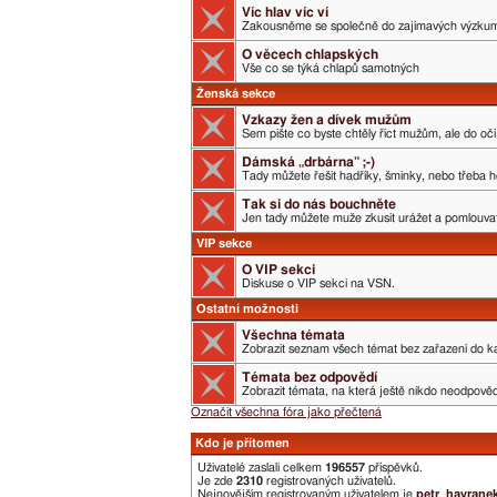
Víc hlav víc ví
Zakousněme se společně do zajímavých výzku
O věcech chlapských
Vše co se týká chlapů samotných
Ženská sekce
Vzkazy žen a dívek mužům
Sem pište co byste chtěly říct mužům, ale do očí 
Dámská „drbárna” ;-)
Tady můžete řešit hadříky, šminky, nebo třeba h
Tak si do nás bouchněte
Jen tady můžete muže zkusit urážet a pomlouvat.
VIP sekce
O VIP sekci
Diskuse o VIP sekci na VSN.
Ostatní možnosti
Všechna témata
Zobrazit seznam všech témat bez zařazení do ka
Témata bez odpovědí
Zobrazit témata, na která ještě nikdo neodpověd
Označit všechna fóra jako přečtená
Kdo je přítomen
Uživatelé zaslali celkem
196557
příspěvků.
Je zde
2310
registrovaných uživatelů.
Nejnovějším registrovaným uživatelem je
petr_havrane