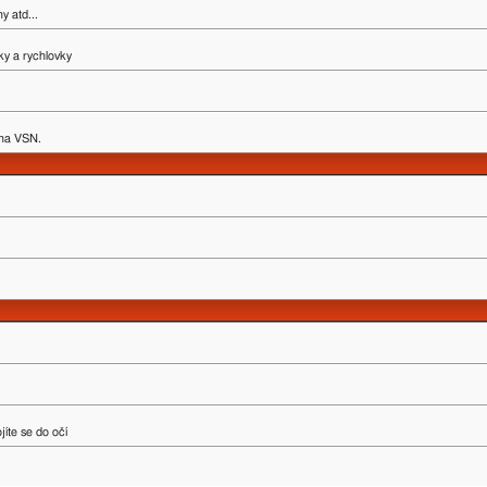
y atd...
ky a rychlovky
y na VSN.
íte se do očí