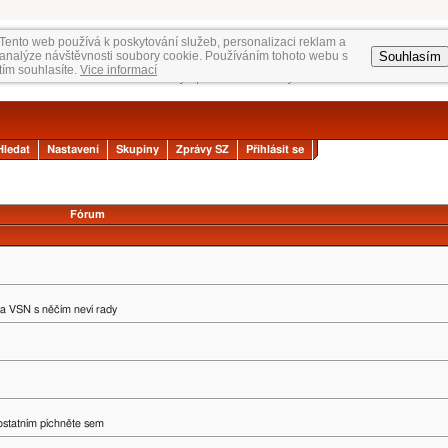
Tento web používá k poskytování služeb, personalizaci reklam a
Souhlasím
analýze návštěvnosti soubory cookie. Používáním tohoto webu s
tím souhlasíte.
Vice informací
Hledat
Nastavení
Skupiny
Zprávy SZ
Přihlásit se
Fórum
na VSN s něčím neví rady
 ostatním píchněte sem