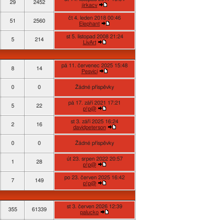
29
2452
jirkacv
čt 4. leden 2018 00:46
51
2560
Elephant
st 5. listopad 2008 21:24
5
214
LivArt
pá 11. červenec 2025 15:48
8
14
Pesvici
0
0
Žádné příspěvky
pá 17. září 2021 17:21
5
22
p!p@
st 3. září 2025 16:24
2
16
davidpeterson
0
0
Žádné příspěvky
út 23. srpen 2022 20:57
1
28
p!p@
po 23. červen 2025 16:42
7
149
p!p@
st 3. červen 2026 12:39
355
61339
palucko