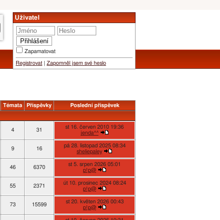
Uživatel
Zapamatovat
Registrovat
|
Zapomněl jsem své heslo
Témata
Příspěvky
Poslední příspěvek
st 16. červen 2010 19:36
4
31
jenda^^
pá 28. listopad 2025 08:34
9
16
sheliepaley
st 5. srpen 2026 05:01
46
6370
p!p@
út 10. prosinec 2024 08:24
55
2371
p!p@
st 20. květen 2026 00:43
73
15599
p!p@