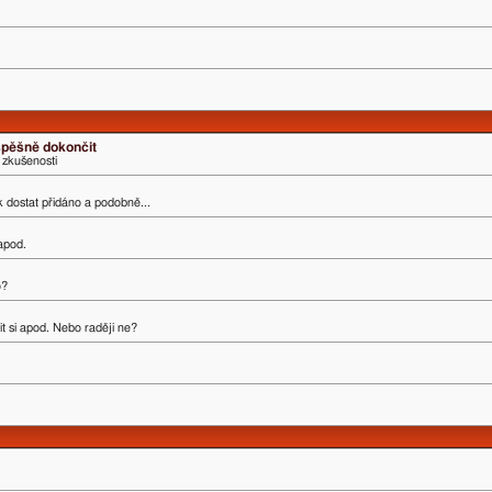
úspěšně dokončit
 zkušenosti
ak dostat přidáno a podobně...
 apod.
o?
t si apod. Nebo raději ne?
.