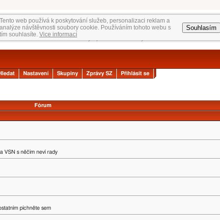
Tento web používá k poskytování služeb, personalizaci reklam a
Souhlasím
analýze návštěvnosti soubory cookie. Používáním tohoto webu s
tím souhlasíte.
Vice informací
Hledat
Nastavení
Skupiny
Zprávy SZ
Přihlásit se
Fórum
na VSN s něčím neví rady
 ostatním píchněte sem