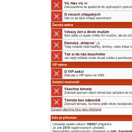
Víc hlav víc ví
Zakousněme se společně do zajímavých výzku
O věcech chlapských
Vše co se týká chlapů samotných
Ženská sekce
Vzkazy žen a dívek mužům
Sem pište co byste chtěly říct mužům, ale do očí 
Dámská „drbárna” ;-)
Tady můžete řešit hadříky, šminky, nebo třeba h
Tak si do nás bouchněte
Jen tady můžete muže zkusit urážet a pomlouvat.
VIP sekce
O VIP sekci
Diskuse o VIP sekci na VSN.
Ostatní možnosti
Všechna témata
Zobrazit seznam všech témat bez zařazení do ka
Témata bez odpovědí
Zobrazit témata, na která ještě nikdo neodpověd
Označit všechna fóra jako přečtená
Kdo je přítomen
Uživatelé zaslali celkem
196557
příspěvků.
Je zde
2310
registrovaných uživatelů.
Nejnovějším registrovaným uživatelem je
petr_havrane