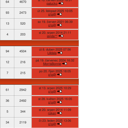
st 10. červen 2026 19:31
64
4670
palucko
út 25. listopad 2025 10:05
93
2473
p!p@
so 19. červen 2021 06:39
13
520
p!p@
st 20. srpen 2014 21:11
4
203
jenda^^
út 8. duben 2025 07:56
94
4504
Lilidala
pá 19. červenec 2024 16:32
12
216
MorrisBonnie
po 20. říjen 2025 18:05
7
215
p!p@
st 13. srpen 2025 10:29
61
2942
p!p@
st 28. květen 2025 16:05
36
2492
p!p@
st 20. srpen 2014 11:09
5
344
roken
čt 23. leden 2025 13:06
34
2119
p!p@