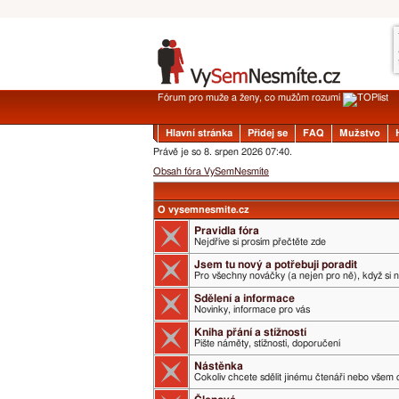
Fórum pro muže a ženy, co mužům rozumí
Hlavní stránka
Přidej se
FAQ
Mužstvo
Právě je so 8. srpen 2026 07:40.
Obsah fóra VySemNesmíte
O vysemnesmite.cz
Pravidla fóra
Nejdříve si prosím přečtěte zde
Jsem tu nový a potřebuji poradit
Pro všechny nováčky (a nejen pro ně), když si 
Sdělení a informace
Novinky, informace pro vás
Kniha přání a stížností
Pište náměty, stížnosti, doporučení
Nástěnka
Cokoliv chcete sdělit jinému čtenáři nebo všem