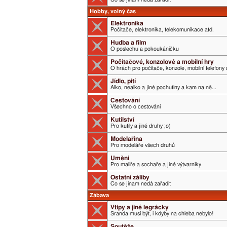
Hobby, volný čas
Elektronika
Počítače, elektronika, telekomunikace atd.
Hudba a film
O poslechu a pokoukáníčku
Počítačové, konzolové a mobilní hry
O hrách pro počítače, konzole, mobilní telefony 
Jídlo, pití
Alko, nealko a jiné pochutiny a kam na ně...
Cestování
Všechno o cestování
Kutilství
Pro kutily a jiné druhy ;o)
Modelařina
Pro modeláře všech druhů
Umění
Pro malíře a sochaře a jiné výtvarníky
Ostatní záliby
Co se jinam nedá zařadit
Zábava
Vtipy a jiné legrácky
Sranda musí být, i kdyby na chleba nebylo!
Soutěže