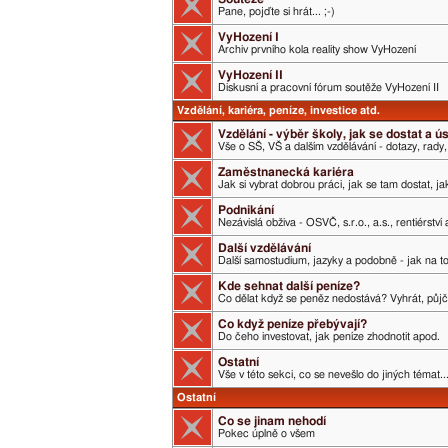
Pane, pojďte si hrát... ;-)
VyHození I
Archiv prvního kola reality show VyHození
VyHození II
Diskusní a pracovní fórum soutěže VyHození II
Vzdělání, kariéra, peníze, investice atd.
Vzdělání - výběr školy, jak se dostat a 
Vše o SŠ, VŠ a dalším vzdělávání - dotazy, rady,
Zaměstnanecká kariéra
Jak si vybrat dobrou práci, jak se tam dostat, j
Podnikání
Nezávislá obživa - OSVČ, s.r.o., a.s., rentiérství
Další vzdělávání
Další samostudium, jazyky a podobně - jak na t
Kde sehnat další peníze?
Co dělat když se peněz nedostává? Vyhrát, půjči
Co když peníze přebývají?
Do čeho investovat, jak peníze zhodnotit apod.
Ostatní
Vše v této sekci, co se nevešlo do jiných témat..
Ostatní
Co se jinam nehodí
Pokec úplně o všem