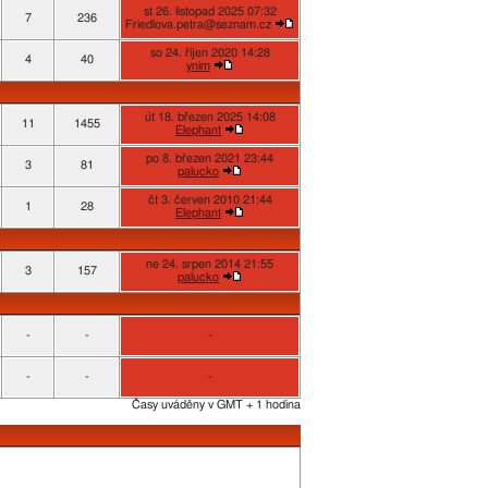
st 26. listopad 2025 07:32
7
236
Friedlova.petra@seznam.cz
so 24. říjen 2020 14:28
4
40
ynim
út 18. březen 2025 14:08
11
1455
Elephant
po 8. březen 2021 23:44
3
81
palucko
čt 3. červen 2010 21:44
1
28
Elephant
ne 24. srpen 2014 21:55
3
157
palucko
-
-
-
-
-
-
Časy uváděny v GMT + 1 hodina