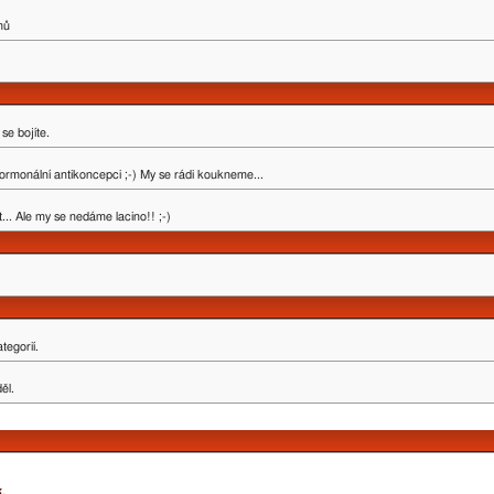
mů
se bojíte.
ormonální antikoncepci ;-) My se rádi koukneme...
.. Ale my se nedáme lacino!! ;-)
tegorií.
ěl.
k
.