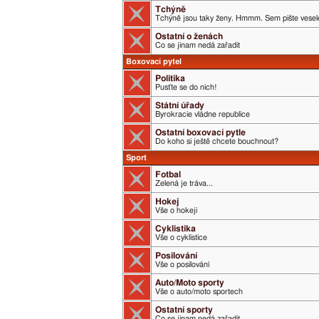
Tchýně
Tchýně jsou taky ženy. Hmmm. Sem pište veselé
Ostatní o ženách
Co se jinam nedá zařadit
Boxovací pytel
Politika
Pusťte se do nich!
Státní úřady
Byrokracie vládne republice
Ostatní boxovací pytle
Do koho si ještě chcete bouchnout?
Sport
Fotbal
Zelená je tráva...
Hokej
Vše o hokeji
Cyklistika
Vše o cyklistice
Posilování
Vše o posilování
Auto/Moto sporty
Vše o auto/moto sportech
Ostatní sporty
Co se jinam nedá zařadit