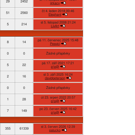
29
2452
jirkacv
čt 4. leden 2018 00:46
51
2560
Elephant
st 5. listopad 2008 21:24
5
214
LivArt
pá 11. červenec 2025 15:48
8
14
Pesvici
0
0
Žádné příspěvky
pá 17. září 2021 17:21
5
22
p!p@
st 3. září 2025 16:24
2
16
davidpeterson
0
0
Žádné příspěvky
út 23. srpen 2022 20:57
1
28
p!p@
po 23. červen 2025 16:42
7
149
p!p@
st 3. červen 2026 12:39
355
61339
palucko