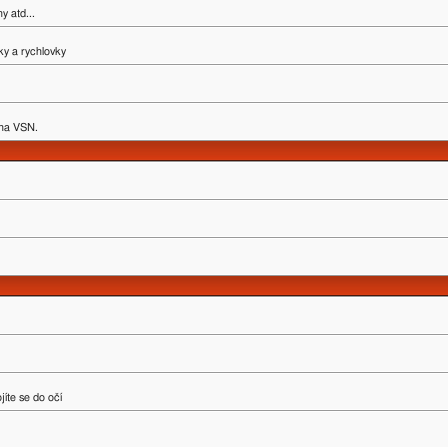
y atd...
ky a rychlovky
y na VSN.
íte se do očí