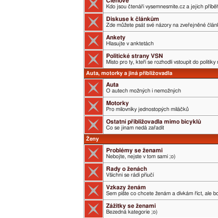
Členové
Kdo jsou čtenáři vysemnesmite.cz a jejich příběh
Diskuse k článkům
Zde můžete psát své názory na zveřejněné člán
Ankety
Hlasujte v anktetách
Politické strany VSN
Místo pro ty, kteří se rozhodli vstoupit do politik
Auta, motorky a jiná přibližovadla
Auta
O autech možných i nemožných
Motorky
Pro milovníky jednostopých miláčků
Ostatní přibližovadla mimo bicyklů
Co se jinam nedá zařadit
Ženy
Problémy se ženami
Nebojte, nejste v tom sami ;o)
Rady o ženách
Všichni se rádi přiučí
Vzkazy ženám
Sem pište co chcete ženám a dívkám říct, ale boj
Zážitky se ženami
Bezedná kategorie ;o)