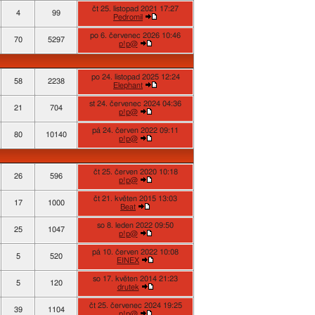
čt 25. listopad 2021 17:27
4
99
Pedromil
po 6. červenec 2026 10:46
70
5297
p!p@
po 24. listopad 2025 12:24
58
2238
Elephant
st 24. červenec 2024 04:36
21
704
p!p@
pá 24. červen 2022 09:11
80
10140
p!p@
čt 25. červen 2020 10:18
26
596
p!p@
čt 21. květen 2015 13:03
17
1000
Beat
so 8. leden 2022 09:50
25
1047
p!p@
pá 10. červen 2022 10:08
5
520
EINEX
so 17. květen 2014 21:23
5
120
drutek
čt 25. červenec 2024 19:25
39
1104
p!p@