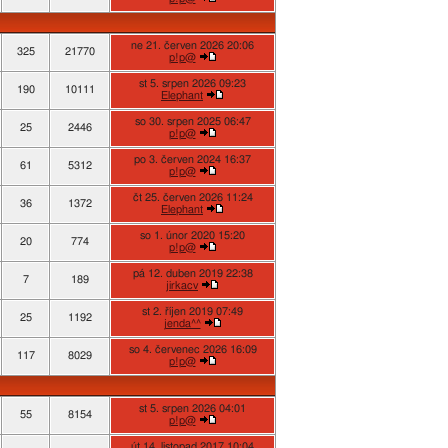
ne 21. červen 2026 20:06
325
21770
p!p@
st 5. srpen 2026 09:23
190
10111
Elephant
so 30. srpen 2025 06:47
25
2446
p!p@
po 3. červen 2024 16:37
61
5312
p!p@
čt 25. červen 2026 11:24
36
1372
Elephant
so 1. únor 2020 15:20
20
774
p!p@
pá 12. duben 2019 22:38
7
189
jirkacv
st 2. říjen 2019 07:49
25
1192
jenda^^
so 4. červenec 2026 16:09
117
8029
p!p@
st 5. srpen 2026 04:01
55
8154
p!p@
út 14. listopad 2017 10:04