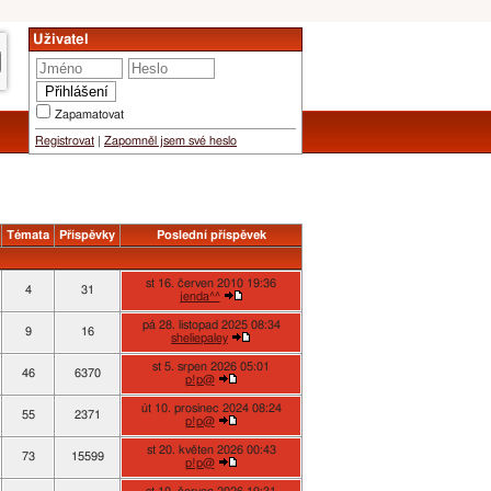
Uživatel
Zapamatovat
Registrovat
|
Zapomněl jsem své heslo
Témata
Příspěvky
Poslední příspěvek
st 16. červen 2010 19:36
4
31
jenda^^
pá 28. listopad 2025 08:34
9
16
sheliepaley
st 5. srpen 2026 05:01
46
6370
p!p@
út 10. prosinec 2024 08:24
55
2371
p!p@
st 20. květen 2026 00:43
73
15599
p!p@