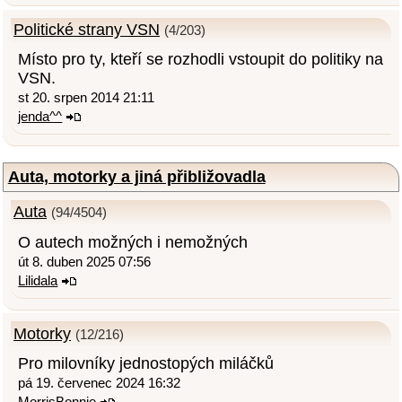
Politické strany VSN
(4/203)
Místo pro ty, kteří se rozhodli vstoupit do politiky na
VSN.
st 20. srpen 2014 21:11
jenda^^
Auta, motorky a jiná přibližovadla
Auta
(94/4504)
O autech možných i nemožných
út 8. duben 2025 07:56
Lilidala
Motorky
(12/216)
Pro milovníky jednostopých miláčků
pá 19. červenec 2024 16:32
MorrisBonnie