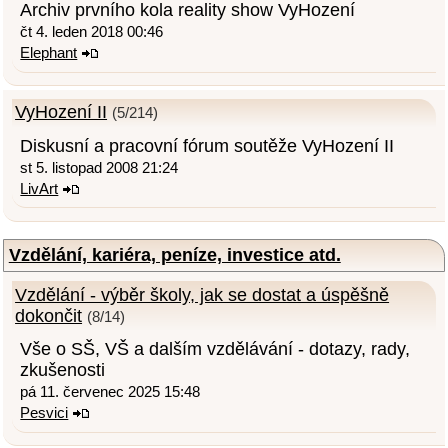
Archiv prvního kola reality show VyHození
čt 4. leden 2018 00:46
Elephant
VyHození II
(5/214)
Diskusní a pracovní fórum soutěže VyHození II
st 5. listopad 2008 21:24
LivArt
Vzdělání, kariéra, peníze, investice atd.
Vzdělání - výběr školy, jak se dostat a úspěšně
dokončit
(8/14)
Vše o SŠ, VŠ a dalším vzdělávání - dotazy, rady,
zkušenosti
pá 11. červenec 2025 15:48
Pesvici