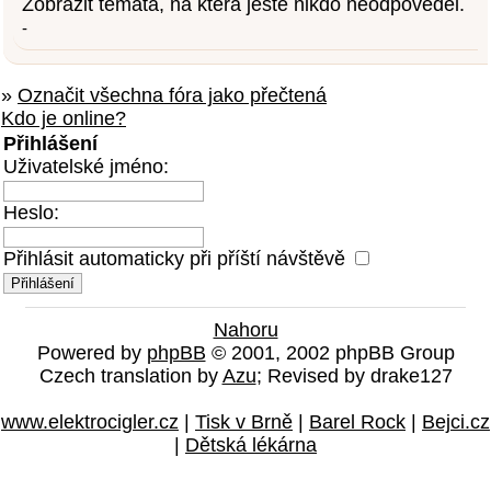
Zobrazit témata, na která ještě nikdo neodpověděl.
-
»
Označit všechna fóra jako přečtená
Kdo je online?
Přihlášení
Uživatelské jméno:
Heslo:
Přihlásit automaticky při příští návštěvě
Nahoru
Powered by
phpBB
© 2001, 2002 phpBB Group
Czech translation by
Azu
; Revised by drake127
www.elektrocigler.cz
|
Tisk v Brně
|
Barel Rock
|
Bejci.cz
|
Dětská lékárna