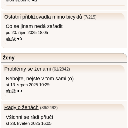
Ostatní přibližovadla mimo bicyklů
(7/215)
Co se jinam nedá zařadit
po 20. říjen 2025 18:05
p!p@
Ženy
Problémy se ženami
(61/2942)
Nebojte, nejste v tom sami ;o)
st 13. srpen 2025 10:29
p!p@
Rady o ženách
(36/2492)
Všichni se rádi přiučí
st 28. květen 2025 16:05