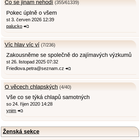
Co se jinam nehodí
(355/61339)
Pokec úplně o všem
st 3. červen 2026 12:39
palucko
Víc hlav víc ví
(7/236)
Zakousněme se společně do zajímavých výzkumů
st 26. listopad 2025 07:32
Friedlova.petra@seznam.cz
O věcech chlapských
(4/40)
Vše co se týká chlapů samotných
so 24. říjen 2020 14:28
ynim
Ženská sekce