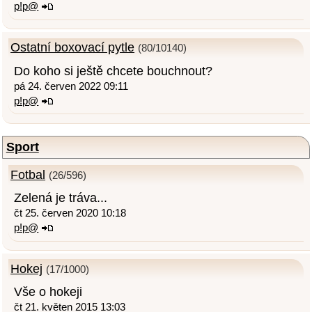
p!p@
Ostatní boxovací pytle
(80/10140)
Do koho si ještě chcete bouchnout?
pá 24. červen 2022 09:11
p!p@
Sport
Fotbal
(26/596)
Zelená je tráva...
čt 25. červen 2020 10:18
p!p@
Hokej
(17/1000)
Vše o hokeji
čt 21. květen 2015 13:03