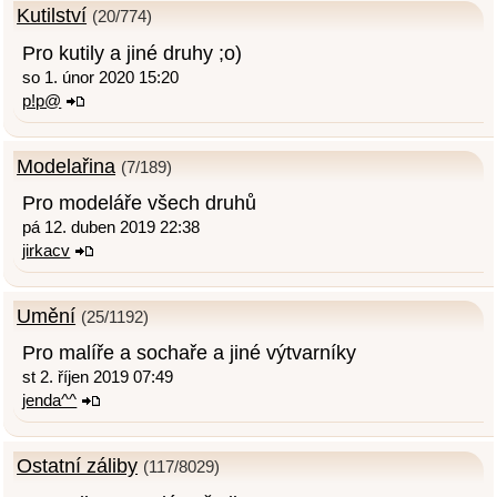
Kutilství
(20/774)
Pro kutily a jiné druhy ;o)
so 1. únor 2020 15:20
p!p@
Modelařina
(7/189)
Pro modeláře všech druhů
pá 12. duben 2019 22:38
jirkacv
Umění
(25/1192)
Pro malíře a sochaře a jiné výtvarníky
st 2. říjen 2019 07:49
jenda^^
Ostatní záliby
(117/8029)