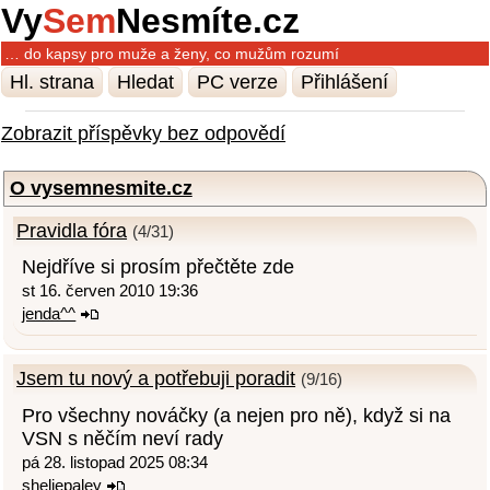
Vy
Sem
Nesmíte.cz
… do kapsy pro muže a ženy, co mužům rozumí
Hl. strana
Hledat
PC verze
Přihlášení
Zobrazit příspěvky bez odpovědí
O vysemnesmite.cz
Pravidla fóra
(4/31)
Nejdříve si prosím přečtěte zde
st 16. červen 2010 19:36
jenda^^
Jsem tu nový a potřebuji poradit
(9/16)
Pro všechny nováčky (a nejen pro ně), když si na
VSN s něčím neví rady
pá 28. listopad 2025 08:34
sheliepaley