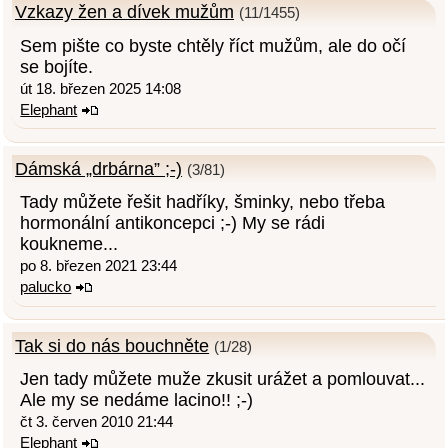
Vzkazy žen a dívek mužům
(11/1455)
Sem pište co byste chtěly říct mužům, ale do očí
se bojíte.
út 18. březen 2025 14:08
Elephant
Dámská „drbárna” ;-)
(3/81)
Tady můžete řešit hadříky, šminky, nebo třeba
hormonální antikoncepci ;-) My se rádi
koukneme...
po 8. březen 2021 23:44
palucko
Tak si do nás bouchněte
(1/28)
Jen tady můžete muže zkusit urážet a pomlouvat...
Ale my se nedáme lacino!! ;-)
čt 3. červen 2010 21:44
Elephant