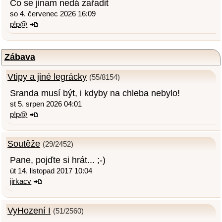
Co se jinam nedá zařadit
so 4. červenec 2026 16:09
p!p@
Zábava
Vtipy a jiné legrácky
(55/8154)
Sranda musí být, i kdyby na chleba nebylo!
st 5. srpen 2026 04:01
p!p@
Soutěže
(29/2452)
Pane, pojďte si hrát... ;-)
út 14. listopad 2017 10:04
jirkacv
VyHození I
(51/2560)