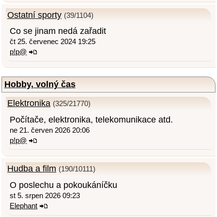
Ostatní sporty
(39/1104)
Co se jinam nedá zařadit
čt 25. červenec 2024 19:25
p!p@
Hobby, volný čas
Elektronika
(325/21770)
Počítače, elektronika, telekomunikace atd.
ne 21. červen 2026 20:06
p!p@
Hudba a film
(190/10111)
O poslechu a pokoukáníčku
st 5. srpen 2026 09:23
Elephant