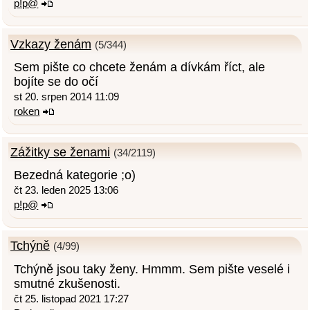
p!p@
Vzkazy ženám
(5/344)
Sem pište co chcete ženám a dívkám říct, ale
bojíte se do očí
st 20. srpen 2014 11:09
roken
Zážitky se ženami
(34/2119)
Bezedná kategorie ;o)
čt 23. leden 2025 13:06
p!p@
Tchýně
(4/99)
Tchýně jsou taky ženy. Hmmm. Sem pište veselé i
smutné zkušenosti.
čt 25. listopad 2021 17:27