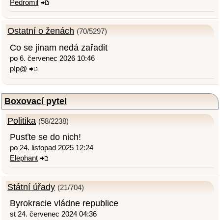
Pedromil
Ostatní o ženách
(70/5297)
Co se jinam nedá zařadit
po 6. červenec 2026 10:46
p!p@
Boxovací pytel
Politika
(58/2238)
Pusťte se do nich!
po 24. listopad 2025 12:24
Elephant
Státní úřady
(21/704)
Byrokracie vládne republice
st 24. červenec 2024 04:36