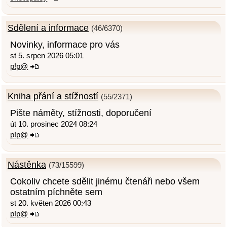
Sdělení a informace
(46/6370)
Novinky, informace pro vás
st 5. srpen 2026 05:01
p!p@
Kniha přání a stížností
(55/2371)
Pište náměty, stížnosti, doporučení
út 10. prosinec 2024 08:24
p!p@
Nástěnka
(73/15599)
Cokoliv chcete sdělit jinému čtenáři nebo všem
ostatním píchněte sem
st 20. květen 2026 00:43
p!p@