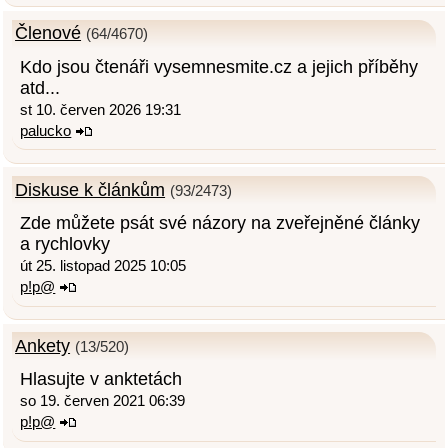
Členové
(64/4670)
Kdo jsou čtenáři vysemnesmite.cz a jejich příběhy
atd...
st 10. červen 2026 19:31
palucko
Diskuse k článkům
(93/2473)
Zde můžete psát své názory na zveřejněné články
a rychlovky
út 25. listopad 2025 10:05
p!p@
Ankety
(13/520)
Hlasujte v anktetách
so 19. červen 2021 06:39
p!p@