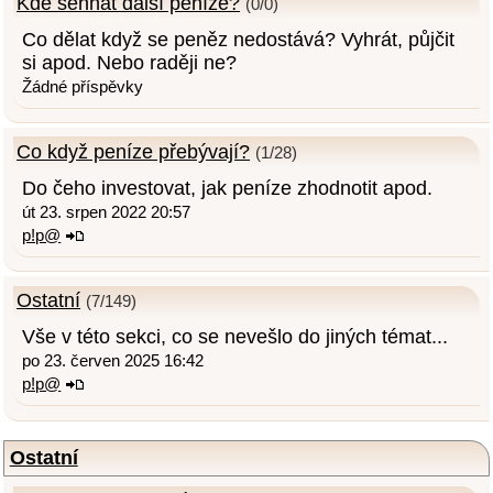
Kde sehnat další peníze?
(0/0)
Co dělat když se peněz nedostává? Vyhrát, půjčit
si apod. Nebo raději ne?
Žádné příspěvky
Co když peníze přebývají?
(1/28)
Do čeho investovat, jak peníze zhodnotit apod.
út 23. srpen 2022 20:57
p!p@
Ostatní
(7/149)
Vše v této sekci, co se nevešlo do jiných témat...
po 23. červen 2025 16:42
p!p@
Ostatní