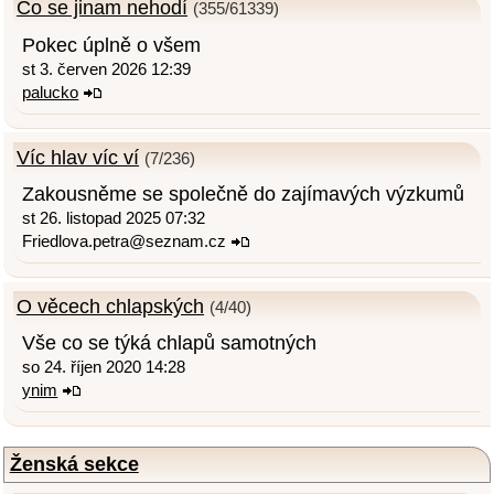
Co se jinam nehodí
(355/61339)
Pokec úplně o všem
st 3. červen 2026 12:39
palucko
Víc hlav víc ví
(7/236)
Zakousněme se společně do zajímavých výzkumů
st 26. listopad 2025 07:32
Friedlova.petra@seznam.cz
O věcech chlapských
(4/40)
Vše co se týká chlapů samotných
so 24. říjen 2020 14:28
ynim
Ženská sekce