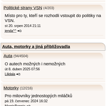
Politické strany VSN
(4/203)
Místo pro ty, kteří se rozhodli vstoupit do politiky na
VSN.
st 20. srpen 2014 21:11
jenda^^
Auta, motorky a jiná přibližovadla
Auta
(94/4504)
O autech možných i nemožných
út 8. duben 2025 07:56
Lilidala
Motorky
(12/216)
Pro milovníky jednostopých miláčků
pá 19. červenec 2024 16:32
MorrisBonnie