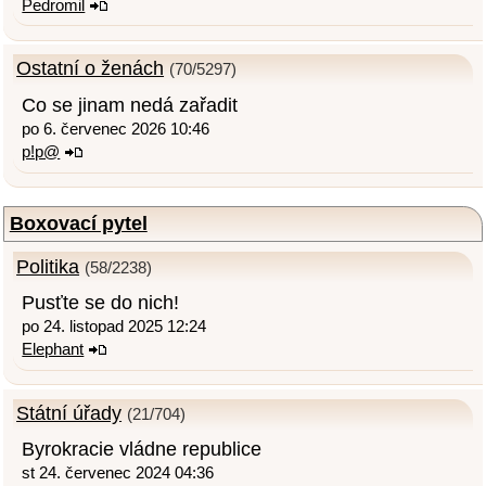
Pedromil
Ostatní o ženách
(70/5297)
Co se jinam nedá zařadit
po 6. červenec 2026 10:46
p!p@
Boxovací pytel
Politika
(58/2238)
Pusťte se do nich!
po 24. listopad 2025 12:24
Elephant
Státní úřady
(21/704)
Byrokracie vládne republice
st 24. červenec 2024 04:36