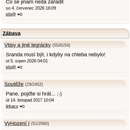
Co se jinam nedá zařadit
so 4. červenec 2026 16:09
p!p@
Zábava
Vtipy a jiné legrácky
(55/8154)
Sranda musí být, i kdyby na chleba nebylo!
st 5. srpen 2026 04:01
p!p@
Soutěže
(29/2452)
Pane, pojďte si hrát... ;-)
út 14. listopad 2017 10:04
jirkacv
VyHození I
(51/2560)