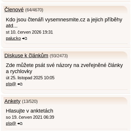
Členové
(64/4670)
Kdo jsou čtenáři vysemnesmite.cz a jejich příběhy
atd...
st 10. červen 2026 19:31
palucko
Diskuse k článkům
(93/2473)
Zde můžete psát své názory na zveřejněné články
a rychlovky
út 25. listopad 2025 10:05
p!p@
Ankety
(13/520)
Hlasujte v anktetách
so 19. červen 2021 06:39
p!p@