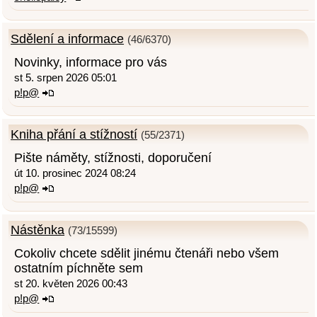
Sdělení a informace
(46/6370)
Novinky, informace pro vás
st 5. srpen 2026 05:01
p!p@
Kniha přání a stížností
(55/2371)
Pište náměty, stížnosti, doporučení
út 10. prosinec 2024 08:24
p!p@
Nástěnka
(73/15599)
Cokoliv chcete sdělit jinému čtenáři nebo všem
ostatním píchněte sem
st 20. květen 2026 00:43
p!p@