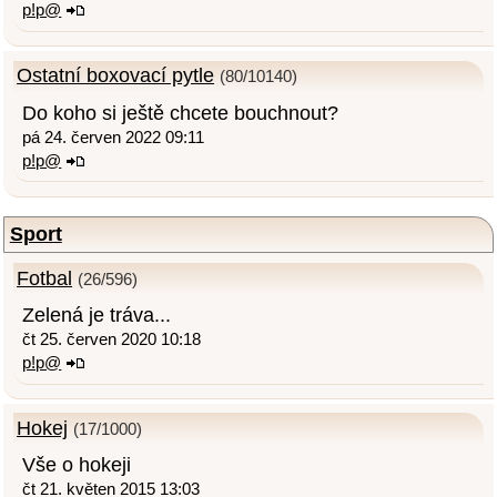
p!p@
Ostatní boxovací pytle
(80/10140)
Do koho si ještě chcete bouchnout?
pá 24. červen 2022 09:11
p!p@
Sport
Fotbal
(26/596)
Zelená je tráva...
čt 25. červen 2020 10:18
p!p@
Hokej
(17/1000)
Vše o hokeji
čt 21. květen 2015 13:03