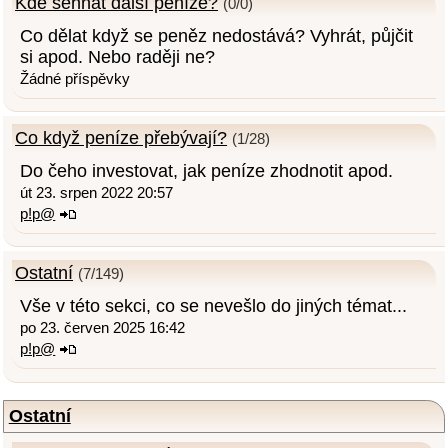
Kde sehnat další peníze?
(0/0)
Co dělat když se peněz nedostává? Vyhrát, půjčit
si apod. Nebo raději ne?
Žádné příspěvky
Co když peníze přebývají?
(1/28)
Do čeho investovat, jak peníze zhodnotit apod.
út 23. srpen 2022 20:57
p!p@
Ostatní
(7/149)
Vše v této sekci, co se nevešlo do jiných témat...
po 23. červen 2025 16:42
p!p@
Ostatní