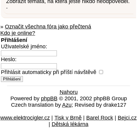
Zobrazit témata, na která ještě nikdo neodpověděl.
-
»
Označit všechna fóra jako přečtená
Kdo je online?
Přihlášení
Uživatelské jméno:
Heslo:
Přihlásit automaticky při příští návštěvě
Nahoru
Powered by
phpBB
© 2001, 2002 phpBB Group
Czech translation by
Azu
; Revised by drake127
www.elektrocigler.cz
|
Tisk v Brně
|
Barel Rock
|
Bejci.cz
|
Dětská lékárna