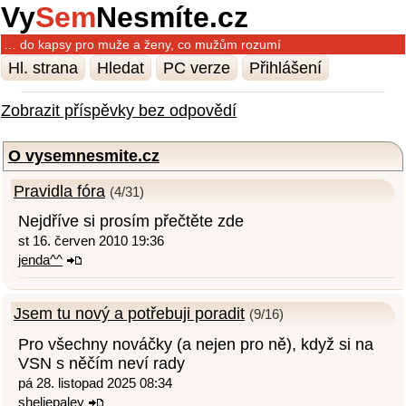
Vy
Sem
Nesmíte.cz
… do kapsy pro muže a ženy, co mužům rozumí
Hl. strana
Hledat
PC verze
Přihlášení
Zobrazit příspěvky bez odpovědí
O vysemnesmite.cz
Pravidla fóra
(4/31)
Nejdříve si prosím přečtěte zde
st 16. červen 2010 19:36
jenda^^
Jsem tu nový a potřebuji poradit
(9/16)
Pro všechny nováčky (a nejen pro ně), když si na
VSN s něčím neví rady
pá 28. listopad 2025 08:34
sheliepaley