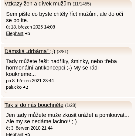
Vzkazy žen a dívek mužům
(11/1455)
Sem pište co byste chtěly říct mužům, ale do očí
se bojíte.
út 18. březen 2025 14:08
Elephant
Dámská „drbárna” ;-)
(3/81)
Tady můžete řešit hadříky, šminky, nebo třeba
hormonální antikoncepci ;-) My se rádi
koukneme...
po 8. březen 2021 23:44
palucko
Tak si do nás bouchněte
(1/28)
Jen tady můžete muže zkusit urážet a pomlouvat...
Ale my se nedáme lacino!! ;-)
čt 3. červen 2010 21:44
Elephant