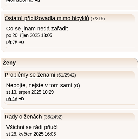
Ostatní přibližovadla mimo bicyklů
(7/215)
Co se jinam nedá zařadit
po 20. říjen 2025 18:05
p!p@
Ženy
Problémy se ženami
(61/2942)
Nebojte, nejste v tom sami ;o)
st 13. srpen 2025 10:29
p!p@
Rady o ženách
(36/2492)
Všichni se rádi přiučí
st 28. květen 2025 16:05