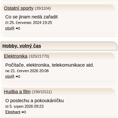
Ostatní sporty
(39/1104)
Co se jinam nedá zařadit
čt 25. červenec 2024 19:25
p!p@
Hobby, volný čas
Elektronika
(325/21770)
Počítače, elektronika, telekomunikace atd.
ne 21. červen 2026 20:06
p!p@
Hudba a film
(190/10111)
O poslechu a pokoukáníčku
st 5. srpen 2026 09:23
Elephant