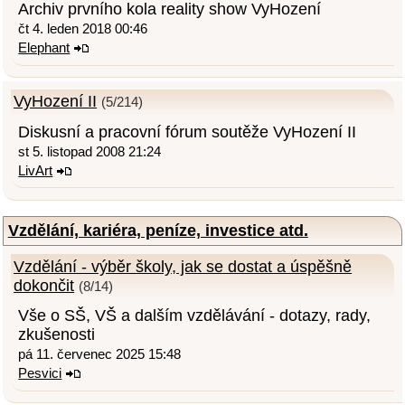
Archiv prvního kola reality show VyHození
čt 4. leden 2018 00:46
Elephant
VyHození II
(5/214)
Diskusní a pracovní fórum soutěže VyHození II
st 5. listopad 2008 21:24
LivArt
Vzdělání, kariéra, peníze, investice atd.
Vzdělání - výběr školy, jak se dostat a úspěšně
dokončit
(8/14)
Vše o SŠ, VŠ a dalším vzdělávání - dotazy, rady,
zkušenosti
pá 11. červenec 2025 15:48
Pesvici