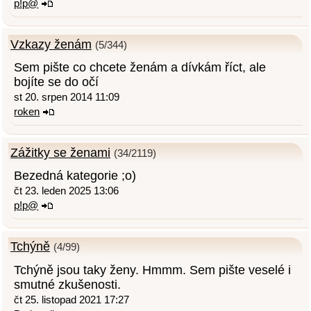
p!p@
Vzkazy ženám
(5/344)
Sem pište co chcete ženám a dívkám říct, ale
bojíte se do očí
st 20. srpen 2014 11:09
roken
Zážitky se ženami
(34/2119)
Bezedná kategorie ;o)
čt 23. leden 2025 13:06
p!p@
Tchýně
(4/99)
Tchýně jsou taky ženy. Hmmm. Sem pište veselé i
smutné zkušenosti.
čt 25. listopad 2021 17:27