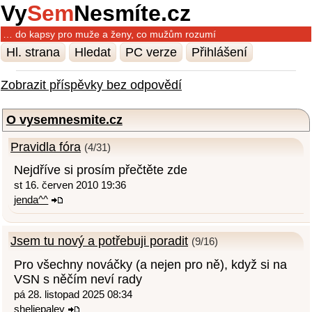
Vy
Sem
Nesmíte.cz
… do kapsy pro muže a ženy, co mužům rozumí
Hl. strana
Hledat
PC verze
Přihlášení
Zobrazit příspěvky bez odpovědí
O vysemnesmite.cz
Pravidla fóra
(4/31)
Nejdříve si prosím přečtěte zde
st 16. červen 2010 19:36
jenda^^
Jsem tu nový a potřebuji poradit
(9/16)
Pro všechny nováčky (a nejen pro ně), když si na
VSN s něčím neví rady
pá 28. listopad 2025 08:34
sheliepaley