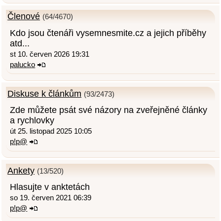
Členové
(64/4670)
Kdo jsou čtenáři vysemnesmite.cz a jejich příběhy
atd...
st 10. červen 2026 19:31
palucko
Diskuse k článkům
(93/2473)
Zde můžete psát své názory na zveřejněné články
a rychlovky
út 25. listopad 2025 10:05
p!p@
Ankety
(13/520)
Hlasujte v anktetách
so 19. červen 2021 06:39
p!p@