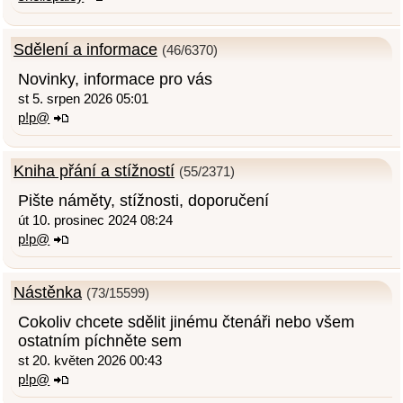
Sdělení a informace
(46/6370)
Novinky, informace pro vás
st 5. srpen 2026 05:01
p!p@
Kniha přání a stížností
(55/2371)
Pište náměty, stížnosti, doporučení
út 10. prosinec 2024 08:24
p!p@
Nástěnka
(73/15599)
Cokoliv chcete sdělit jinému čtenáři nebo všem
ostatním píchněte sem
st 20. květen 2026 00:43
p!p@