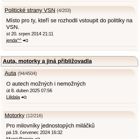
Politické strany VSN
(4/203)
Místo pro ty, kteří se rozhodli vstoupit do politiky na
VSN.
st 20. srpen 2014 21:11
jenda^^
Auta, motorky a jiná přibližovadla
Auta
(94/4504)
O autech možných i nemožných
út 8. duben 2025 07:56
Lilidala
Motorky
(12/216)
Pro milovníky jednostopých miláčků
pá 19. červenec 2024 16:32
MorrisBonnie