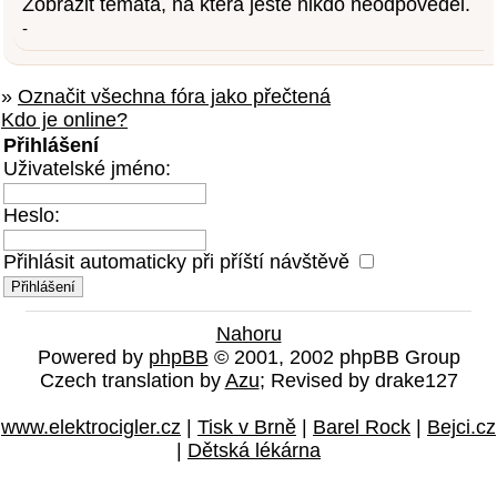
Zobrazit témata, na která ještě nikdo neodpověděl.
-
»
Označit všechna fóra jako přečtená
Kdo je online?
Přihlášení
Uživatelské jméno:
Heslo:
Přihlásit automaticky při příští návštěvě
Nahoru
Powered by
phpBB
© 2001, 2002 phpBB Group
Czech translation by
Azu
; Revised by drake127
www.elektrocigler.cz
|
Tisk v Brně
|
Barel Rock
|
Bejci.cz
|
Dětská lékárna