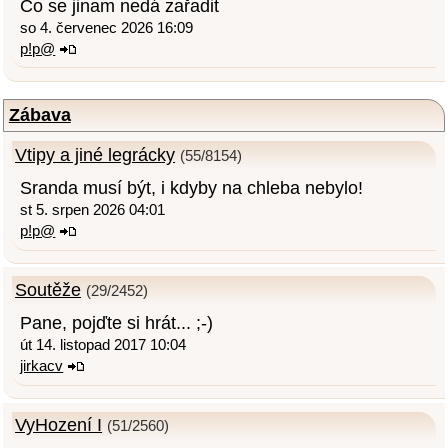
Co se jinam nedá zařadit
so 4. červenec 2026 16:09
p!p@
Zábava
Vtipy a jiné legrácky
(55/8154)
Sranda musí být, i kdyby na chleba nebylo!
st 5. srpen 2026 04:01
p!p@
Soutěže
(29/2452)
Pane, pojďte si hrát... ;-)
út 14. listopad 2017 10:04
jirkacv
VyHození I
(51/2560)