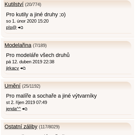
Kutilství
(20/774)
Pro kutily a jiné druhy ;o)
so 1. únor 2020 15:20
p!p@
Modelařina
(7/189)
Pro modeláře všech druhů
pá 12. duben 2019 22:38
jirkacv
Umění
(25/1192)
Pro malíře a sochaře a jiné výtvarníky
st 2. říjen 2019 07:49
jenda^^
Ostatní záliby
(117/8029)