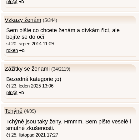
p!p@
Vzkazy ženám
(5/344)
Sem pište co chcete ženám a dívkám říct, ale
bojíte se do očí
st 20. srpen 2014 11:09
roken
Zážitky se ženami
(34/2119)
Bezedná kategorie ;o)
čt 23. leden 2025 13:06
p!p@
Tchýně
(4/99)
Tchýně jsou taky ženy. Hmmm. Sem pište veselé i
smutné zkušenosti.
čt 25. listopad 2021 17:27