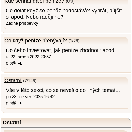
Kde sehnat další peníze?
(0/0)
Co dělat když se peněz nedostává? Vyhrát, půjčit
si apod. Nebo raději ne?
Žádné příspěvky
Co když peníze přebývají?
(1/28)
Do čeho investovat, jak peníze zhodnotit apod.
út 23. srpen 2022 20:57
p!p@
Ostatní
(7/149)
Vše v této sekci, co se nevešlo do jiných témat...
po 23. červen 2025 16:42
p!p@
Ostatní