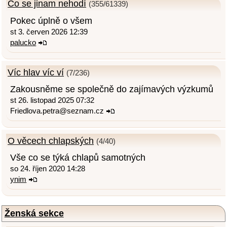
Co se jinam nehodí
(355/61339)
Pokec úplně o všem
st 3. červen 2026 12:39
palucko
Víc hlav víc ví
(7/236)
Zakousněme se společně do zajímavých výzkumů
st 26. listopad 2025 07:32
Friedlova.petra@seznam.cz
O věcech chlapských
(4/40)
Vše co se týká chlapů samotných
so 24. říjen 2020 14:28
ynim
Ženská sekce