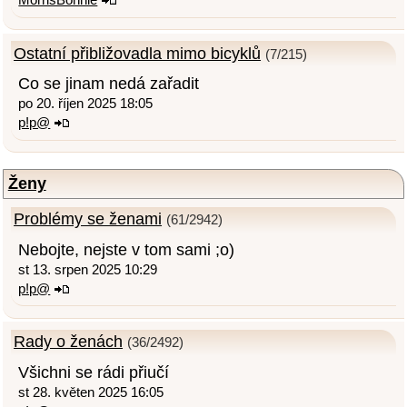
Ostatní přibližovadla mimo bicyklů
(7/215)
Co se jinam nedá zařadit
po 20. říjen 2025 18:05
p!p@
Ženy
Problémy se ženami
(61/2942)
Nebojte, nejste v tom sami ;o)
st 13. srpen 2025 10:29
p!p@
Rady o ženách
(36/2492)
Všichni se rádi přiučí
st 28. květen 2025 16:05