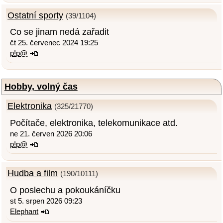
Ostatní sporty
(39/1104)
Co se jinam nedá zařadit
čt 25. červenec 2024 19:25
p!p@
Hobby, volný čas
Elektronika
(325/21770)
Počítače, elektronika, telekomunikace atd.
ne 21. červen 2026 20:06
p!p@
Hudba a film
(190/10111)
O poslechu a pokoukáníčku
st 5. srpen 2026 09:23
Elephant