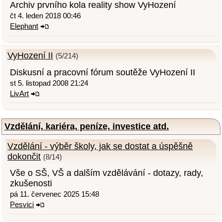
Archiv prvního kola reality show VyHození
čt 4. leden 2018 00:46
Elephant
VyHození II
(5/214)
Diskusní a pracovní fórum soutěže VyHození II
st 5. listopad 2008 21:24
LivArt
Vzdělání, kariéra, peníze, investice atd.
Vzdělání - výběr školy, jak se dostat a úspěšně
dokončit
(8/14)
Vše o SŠ, VŠ a dalším vzdělávání - dotazy, rady,
zkušenosti
pá 11. červenec 2025 15:48
Pesvici