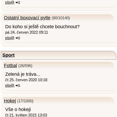
p!p@
Ostatní boxovací pytle
(80/10140)
Do koho si ještě chcete bouchnout?
pá 24. červen 2022 09:11
p!p@
Sport
Fotbal
(26/596)
Zelená je tráva...
čt 25. červen 2020 10:18
p!p@
Hokej
(17/1000)
Vše o hokeji
čt 21. květen 2015 13:03