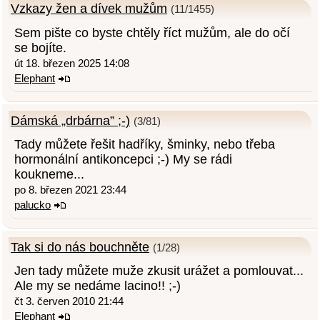
Vzkazy žen a dívek mužům
(11/1455)
Sem pište co byste chtěly říct mužům, ale do očí
se bojíte.
út 18. březen 2025 14:08
Elephant
Dámská „drbárna” ;-)
(3/81)
Tady můžete řešit hadříky, šminky, nebo třeba
hormonální antikoncepci ;-) My se rádi
koukneme...
po 8. březen 2021 23:44
palucko
Tak si do nás bouchněte
(1/28)
Jen tady můžete muže zkusit urážet a pomlouvat...
Ale my se nedáme lacino!! ;-)
čt 3. červen 2010 21:44
Elephant