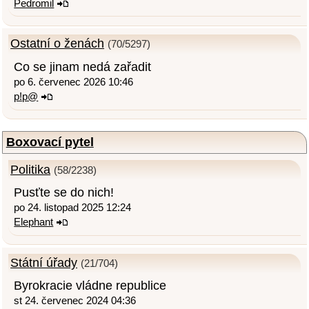
Pedromil
Ostatní o ženách
(70/5297)
Co se jinam nedá zařadit
po 6. červenec 2026 10:46
p!p@
Boxovací pytel
Politika
(58/2238)
Pusťte se do nich!
po 24. listopad 2025 12:24
Elephant
Státní úřady
(21/704)
Byrokracie vládne republice
st 24. červenec 2024 04:36