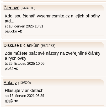
Členové
(64/4670)
Kdo jsou čtenáři vysemnesmite.cz a jejich příběhy
atd...
st 10. červen 2026 19:31
palucko
Diskuse k článkům
(93/2473)
Zde můžete psát své názory na zveřejněné články
a rychlovky
út 25. listopad 2025 10:05
p!p@
Ankety
(13/520)
Hlasujte v anktetách
so 19. červen 2021 06:39
p!p@