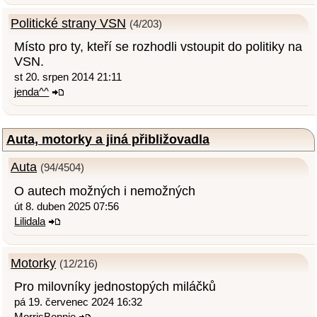
Politické strany VSN
(4/203)
Místo pro ty, kteří se rozhodli vstoupit do politiky na
VSN.
st 20. srpen 2014 21:11
jenda^^
Auta, motorky a jiná přibližovadla
Auta
(94/4504)
O autech možných i nemožných
út 8. duben 2025 07:56
Lilidala
Motorky
(12/216)
Pro milovníky jednostopých miláčků
pá 19. červenec 2024 16:32
MorrisBonnie