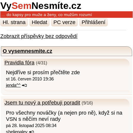
Vy
Sem
Nesmíte.cz
… do kapsy pro muže a ženy, co mužům rozumí
Hl. strana
Hledat
PC verze
Přihlášení
Zobrazit příspěvky bez odpovědí
O vysemnesmite.cz
Pravidla fóra
(4/31)
Nejdříve si prosím přečtěte zde
st 16. červen 2010 19:36
jenda^^
Jsem tu nový a potřebuji poradit
(9/16)
Pro všechny nováčky (a nejen pro ně), když si na
VSN s něčím neví rady
pá 28. listopad 2025 08:34
sheliepaley