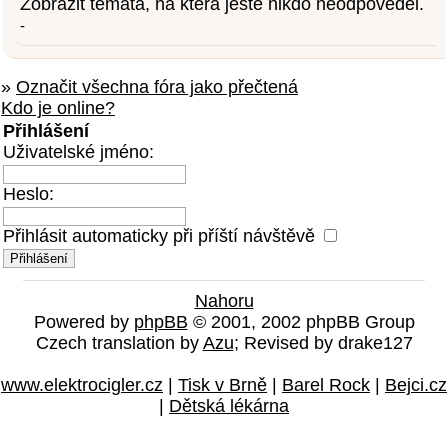
Zobrazit témata, na která ještě nikdo neodpověděl.
-
»
Označit všechna fóra jako přečtená
Kdo je online?
Přihlášení
Uživatelské jméno:
Heslo:
Přihlásit automaticky při příští návštěvě
Nahoru
Powered by
phpBB
© 2001, 2002 phpBB Group
Czech translation by
Azu
; Revised by drake127
www.elektrocigler.cz
|
Tisk v Brně
|
Barel Rock
|
Bejci.cz
|
Dětská lékárna