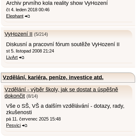
Archiv prvního kola reality show VyHození
čt 4. leden 2018 00:46
Elephant
VyHození II
(5/214)
Diskusní a pracovní fórum soutěže VyHození II
st 5. listopad 2008 21:24
LivArt
Vzdělání, kariéra, peníze, investice atd.
Vzdělání - výběr školy, jak se dostat a úspěšně
dokončit
(8/14)
Vše o SŠ, VŠ a dalším vzdělávání - dotazy, rady,
zkušenosti
pá 11. červenec 2025 15:48
Pesvici