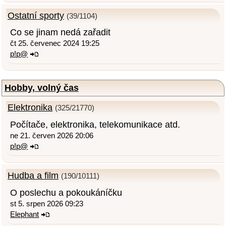
Ostatní sporty
(39/1104)
Co se jinam nedá zařadit
čt 25. červenec 2024 19:25
p!p@
Hobby, volný čas
Elektronika
(325/21770)
Počítače, elektronika, telekomunikace atd.
ne 21. červen 2026 20:06
p!p@
Hudba a film
(190/10111)
O poslechu a pokoukáníčku
st 5. srpen 2026 09:23
Elephant