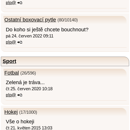
p!p@
Ostatní boxovací pytle
(80/10140)
Do koho si ještě chcete bouchnout?
pá 24. červen 2022 09:11
p!p@
Sport
Fotbal
(26/596)
Zelená je tráva...
čt 25. červen 2020 10:18
p!p@
Hokej
(17/1000)
Vše o hokeji
čt 21. květen 2015 13:03