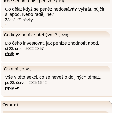
Kde sehnat další peníze?
(0/0)
Co dělat když se peněz nedostává? Vyhrát, půjčit
si apod. Nebo raději ne?
Žádné příspěvky
Co když peníze přebývají?
(1/28)
Do čeho investovat, jak peníze zhodnotit apod.
út 23. srpen 2022 20:57
p!p@
Ostatní
(7/149)
Vše v této sekci, co se nevešlo do jiných témat...
po 23. červen 2025 16:42
p!p@
Ostatní