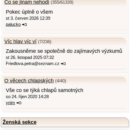
Co se jinam nehodí
(355/61339)
Pokec úplně o všem
st 3. červen 2026 12:39
palucko
Víc hlav víc ví
(7/236)
Zakousněme se společně do zajímavých výzkumů
st 26. listopad 2025 07:32
Friedlova.petra@seznam.cz
O věcech chlapských
(4/40)
Vše co se týká chlapů samotných
so 24. říjen 2020 14:28
ynim
Ženská sekce