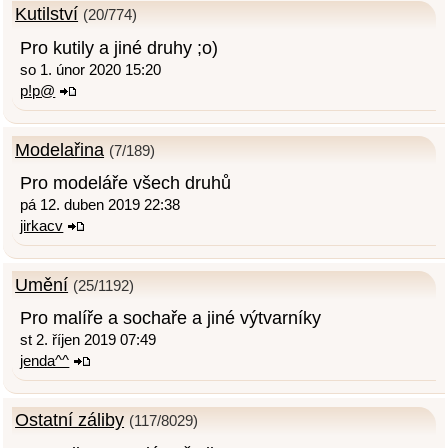
Kutilství
(20/774)
Pro kutily a jiné druhy ;o)
so 1. únor 2020 15:20
p!p@
Modelařina
(7/189)
Pro modeláře všech druhů
pá 12. duben 2019 22:38
jirkacv
Umění
(25/1192)
Pro malíře a sochaře a jiné výtvarníky
st 2. říjen 2019 07:49
jenda^^
Ostatní záliby
(117/8029)