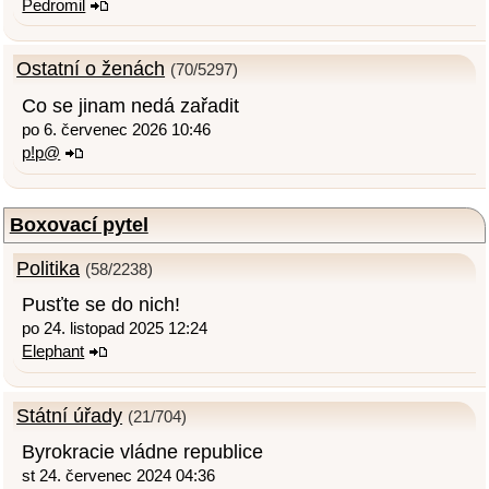
Pedromil
Ostatní o ženách
(70/5297)
Co se jinam nedá zařadit
po 6. červenec 2026 10:46
p!p@
Boxovací pytel
Politika
(58/2238)
Pusťte se do nich!
po 24. listopad 2025 12:24
Elephant
Státní úřady
(21/704)
Byrokracie vládne republice
st 24. červenec 2024 04:36