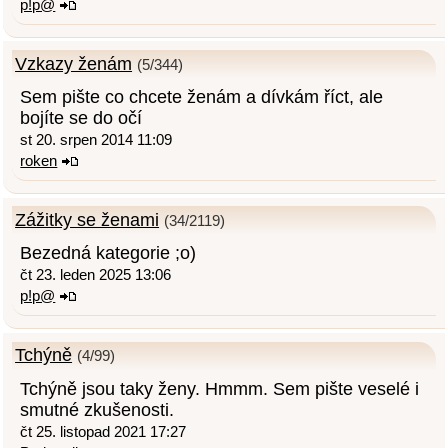
p!p@
Vzkazy ženám
(5/344)
Sem pište co chcete ženám a dívkám říct, ale
bojíte se do očí
st 20. srpen 2014 11:09
roken
Zážitky se ženami
(34/2119)
Bezedná kategorie ;o)
čt 23. leden 2025 13:06
p!p@
Tchýně
(4/99)
Tchýně jsou taky ženy. Hmmm. Sem pište veselé i
smutné zkušenosti.
čt 25. listopad 2021 17:27