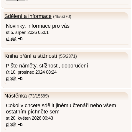
Sdělení a informace
(46/6370)
Novinky, informace pro vás
st 5. srpen 2026 05:01
p!p@
Kniha přání a stížností
(55/2371)
Pište náměty, stížnosti, doporučení
út 10. prosinec 2024 08:24
p!p@
Nástěnka
(73/15599)
Cokoliv chcete sdělit jinému čtenáři nebo všem
ostatním píchněte sem
st 20. květen 2026 00:43
p!p@