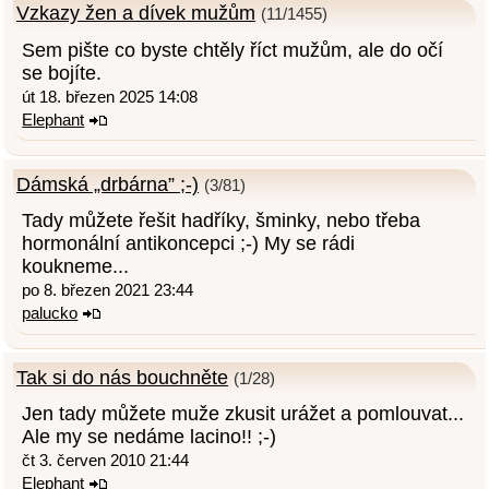
Vzkazy žen a dívek mužům
(11/1455)
Sem pište co byste chtěly říct mužům, ale do očí
se bojíte.
út 18. březen 2025 14:08
Elephant
Dámská „drbárna” ;-)
(3/81)
Tady můžete řešit hadříky, šminky, nebo třeba
hormonální antikoncepci ;-) My se rádi
koukneme...
po 8. březen 2021 23:44
palucko
Tak si do nás bouchněte
(1/28)
Jen tady můžete muže zkusit urážet a pomlouvat...
Ale my se nedáme lacino!! ;-)
čt 3. červen 2010 21:44
Elephant