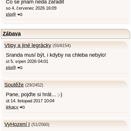
Co se jinam nedá zařadit
so 4. červenec 2026 16:09
p!p@
Zábava
Vtipy a jiné legrácky
(55/8154)
Sranda musí být, i kdyby na chleba nebylo!
st 5. srpen 2026 04:01
p!p@
Soutěže
(29/2452)
Pane, pojďte si hrát... ;-)
út 14. listopad 2017 10:04
jirkacv
VyHození I
(51/2560)