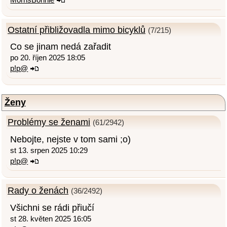
Ostatní přibližovadla mimo bicyklů
(7/215)
Co se jinam nedá zařadit
po 20. říjen 2025 18:05
p!p@
Ženy
Problémy se ženami
(61/2942)
Nebojte, nejste v tom sami ;o)
st 13. srpen 2025 10:29
p!p@
Rady o ženách
(36/2492)
Všichni se rádi přiučí
st 28. květen 2025 16:05