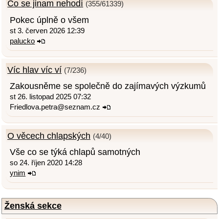
Co se jinam nehodí
(355/61339)
Pokec úplně o všem
st 3. červen 2026 12:39
palucko
Víc hlav víc ví
(7/236)
Zakousněme se společně do zajímavých výzkumů
st 26. listopad 2025 07:32
Friedlova.petra@seznam.cz
O věcech chlapských
(4/40)
Vše co se týká chlapů samotných
so 24. říjen 2020 14:28
ynim
Ženská sekce