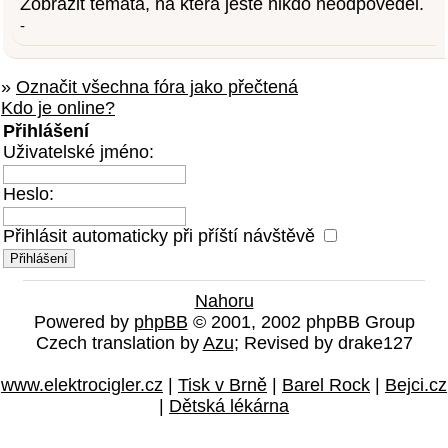
Zobrazit témata, na která ještě nikdo neodpověděl.
-
»
Označit všechna fóra jako přečtená
Kdo je online?
Přihlášení
Uživatelské jméno:
Heslo:
Přihlásit automaticky při příští návštěvě
Nahoru
Powered by
phpBB
© 2001, 2002 phpBB Group
Czech translation by
Azu
; Revised by drake127
www.elektrocigler.cz
|
Tisk v Brně
|
Barel Rock
|
Bejci.cz
|
Dětská lékárna