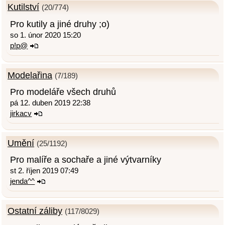
Kutilství
(20/774)
Pro kutily a jiné druhy ;o)
so 1. únor 2020 15:20
p!p@
Modelařina
(7/189)
Pro modeláře všech druhů
pá 12. duben 2019 22:38
jirkacv
Umění
(25/1192)
Pro malíře a sochaře a jiné výtvarníky
st 2. říjen 2019 07:49
jenda^^
Ostatní záliby
(117/8029)