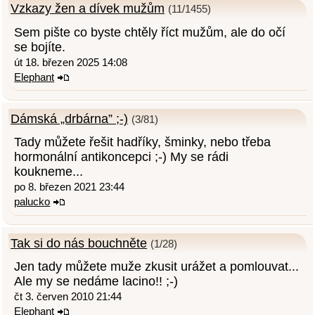
Vzkazy žen a dívek mužům
(11/1455)
Sem pište co byste chtěly říct mužům, ale do očí
se bojíte.
út 18. březen 2025 14:08
Elephant
Dámská „drbárna” ;-)
(3/81)
Tady můžete řešit hadříky, šminky, nebo třeba
hormonální antikoncepci ;-) My se rádi
koukneme...
po 8. březen 2021 23:44
palucko
Tak si do nás bouchněte
(1/28)
Jen tady můžete muže zkusit urážet a pomlouvat...
Ale my se nedáme lacino!! ;-)
čt 3. červen 2010 21:44
Elephant