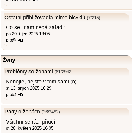
Ostatní přibližovadla mimo bicyklů
(7/215)
Co se jinam nedá zařadit
po 20. říjen 2025 18:05
p!p@
Ženy
Problémy se ženami
(61/2942)
Nebojte, nejste v tom sami ;o)
st 13. srpen 2025 10:29
p!p@
Rady o ženách
(36/2492)
Všichni se rádi přiučí
st 28. květen 2025 16:05