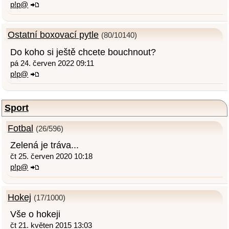
p!p@
Ostatní boxovací pytle
(80/10140)
Do koho si ještě chcete bouchnout?
pá 24. červen 2022 09:11
p!p@
Sport
Fotbal
(26/596)
Zelená je tráva...
čt 25. červen 2020 10:18
p!p@
Hokej
(17/1000)
Vše o hokeji
čt 21. květen 2015 13:03