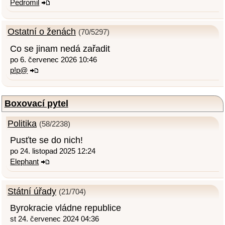
Pedromil
Ostatní o ženách
(70/5297)
Co se jinam nedá zařadit
po 6. červenec 2026 10:46
p!p@
Boxovací pytel
Politika
(58/2238)
Pusťte se do nich!
po 24. listopad 2025 12:24
Elephant
Státní úřady
(21/704)
Byrokracie vládne republice
st 24. červenec 2024 04:36