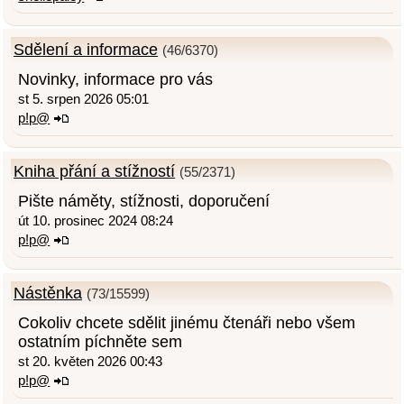
Sdělení a informace
(46/6370)
Novinky, informace pro vás
st 5. srpen 2026 05:01
p!p@
Kniha přání a stížností
(55/2371)
Pište náměty, stížnosti, doporučení
út 10. prosinec 2024 08:24
p!p@
Nástěnka
(73/15599)
Cokoliv chcete sdělit jinému čtenáři nebo všem
ostatním píchněte sem
st 20. květen 2026 00:43
p!p@