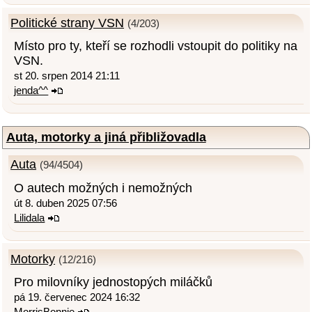
Politické strany VSN
(4/203)
Místo pro ty, kteří se rozhodli vstoupit do politiky na
VSN.
st 20. srpen 2014 21:11
jenda^^
Auta, motorky a jiná přibližovadla
Auta
(94/4504)
O autech možných i nemožných
út 8. duben 2025 07:56
Lilidala
Motorky
(12/216)
Pro milovníky jednostopých miláčků
pá 19. červenec 2024 16:32
MorrisBonnie