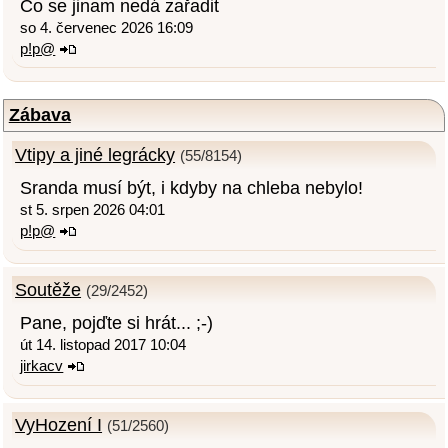
Co se jinam nedá zařadit
so 4. červenec 2026 16:09
p!p@
Zábava
Vtipy a jiné legrácky
(55/8154)
Sranda musí být, i kdyby na chleba nebylo!
st 5. srpen 2026 04:01
p!p@
Soutěže
(29/2452)
Pane, pojďte si hrát... ;-)
út 14. listopad 2017 10:04
jirkacv
VyHození I
(51/2560)