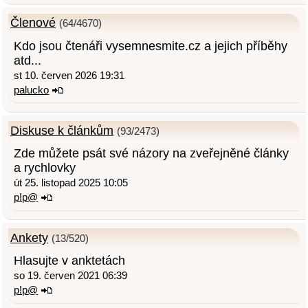
Členové
(64/4670)
Kdo jsou čtenáři vysemnesmite.cz a jejich příběhy
atd...
st 10. červen 2026 19:31
palucko
Diskuse k článkům
(93/2473)
Zde můžete psát své názory na zveřejněné články
a rychlovky
út 25. listopad 2025 10:05
p!p@
Ankety
(13/520)
Hlasujte v anktetách
so 19. červen 2021 06:39
p!p@