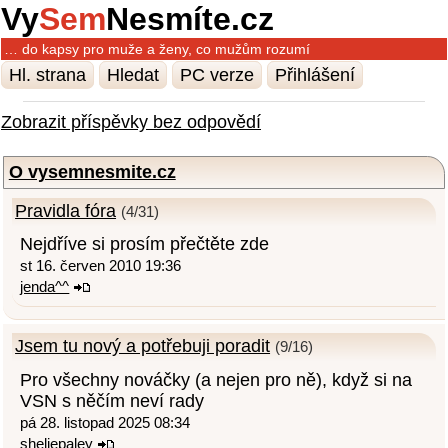
Vy
Sem
Nesmíte.cz
… do kapsy pro muže a ženy, co mužům rozumí
Hl. strana
Hledat
PC verze
Přihlášení
Zobrazit příspěvky bez odpovědí
O vysemnesmite.cz
Pravidla fóra
(4/31)
Nejdříve si prosím přečtěte zde
st 16. červen 2010 19:36
jenda^^
Jsem tu nový a potřebuji poradit
(9/16)
Pro všechny nováčky (a nejen pro ně), když si na
VSN s něčím neví rady
pá 28. listopad 2025 08:34
sheliepaley