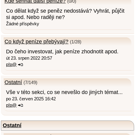
Kde sehnat další peníze?
(0/0)
Co dělat když se peněz nedostává? Vyhrát, půjčit
si apod. Nebo raději ne?
Žádné příspěvky
Co když peníze přebývají?
(1/28)
Do čeho investovat, jak peníze zhodnotit apod.
út 23. srpen 2022 20:57
p!p@
Ostatní
(7/149)
Vše v této sekci, co se nevešlo do jiných témat...
po 23. červen 2025 16:42
p!p@
Ostatní