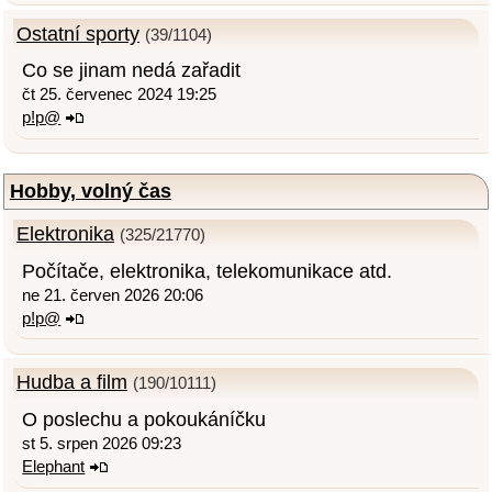
Ostatní sporty
(39/1104)
Co se jinam nedá zařadit
čt 25. červenec 2024 19:25
p!p@
Hobby, volný čas
Elektronika
(325/21770)
Počítače, elektronika, telekomunikace atd.
ne 21. červen 2026 20:06
p!p@
Hudba a film
(190/10111)
O poslechu a pokoukáníčku
st 5. srpen 2026 09:23
Elephant