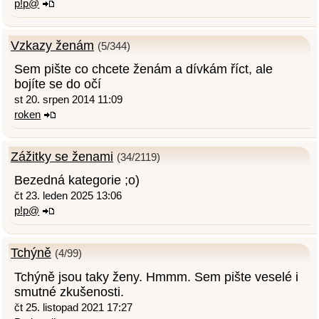
p!p@
Vzkazy ženám
(5/344)
Sem pište co chcete ženám a dívkám říct, ale
bojíte se do očí
st 20. srpen 2014 11:09
roken
Zážitky se ženami
(34/2119)
Bezedná kategorie ;o)
čt 23. leden 2025 13:06
p!p@
Tchýně
(4/99)
Tchýně jsou taky ženy. Hmmm. Sem pište veselé i
smutné zkušenosti.
čt 25. listopad 2021 17:27