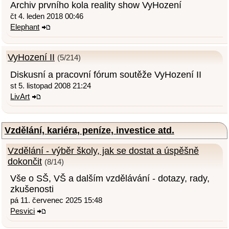
Archiv prvního kola reality show VyHození
čt 4. leden 2018 00:46
Elephant
VyHození II
(5/214)
Diskusní a pracovní fórum soutěže VyHození II
st 5. listopad 2008 21:24
LivArt
Vzdělání, kariéra, peníze, investice atd.
Vzdělání - výběr školy, jak se dostat a úspěšně
dokončit
(8/14)
Vše o SŠ, VŠ a dalším vzdělávání - dotazy, rady,
zkušenosti
pá 11. červenec 2025 15:48
Pesvici