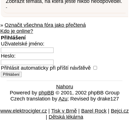
Zobrazit témata, na která ještě nikdo neodpověděl.
-
»
Označit všechna fóra jako přečtená
Kdo je online?
Přihlášení
Uživatelské jméno:
Heslo:
Přihlásit automaticky při příští návštěvě
Nahoru
Powered by
phpBB
© 2001, 2002 phpBB Group
Czech translation by
Azu
; Revised by drake127
www.elektrocigler.cz
|
Tisk v Brně
|
Barel Rock
|
Bejci.cz
|
Dětská lékárna