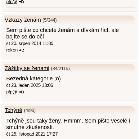
p!p@
Vzkazy ženám
(5/344)
Sem pište co chcete ženám a dívkám říct, ale
bojíte se do očí
st 20. srpen 2014 11:09
roken
Zážitky se ženami
(34/2119)
Bezedná kategorie ;o)
čt 23. leden 2025 13:06
p!p@
Tchýně
(4/99)
Tchýně jsou taky ženy. Hmmm. Sem pište veselé i
smutné zkušenosti.
čt 25. listopad 2021 17:27