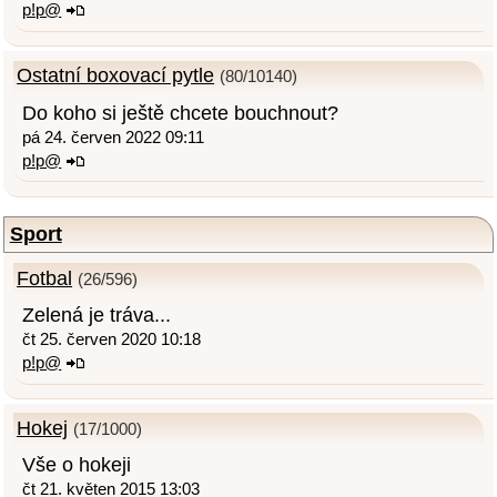
p!p@
Ostatní boxovací pytle
(80/10140)
Do koho si ještě chcete bouchnout?
pá 24. červen 2022 09:11
p!p@
Sport
Fotbal
(26/596)
Zelená je tráva...
čt 25. červen 2020 10:18
p!p@
Hokej
(17/1000)
Vše o hokeji
čt 21. květen 2015 13:03