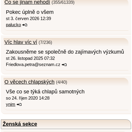
Co se jinam nehodí
(355/61339)
Pokec úplně o všem
st 3. červen 2026 12:39
palucko
Víc hlav víc ví
(7/236)
Zakousněme se společně do zajímavých výzkumů
st 26. listopad 2025 07:32
Friedlova.petra@seznam.cz
O věcech chlapských
(4/40)
Vše co se týká chlapů samotných
so 24. říjen 2020 14:28
ynim
Ženská sekce