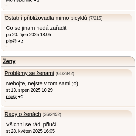
Ostatní přibližovadla mimo bicyklů
(7/215)
Co se jinam nedá zařadit
po 20. říjen 2025 18:05
p!p@
Ženy
Problémy se ženami
(61/2942)
Nebojte, nejste v tom sami ;o)
st 13. srpen 2025 10:29
p!p@
Rady o ženách
(36/2492)
Všichni se rádi přiučí
st 28. květen 2025 16:05