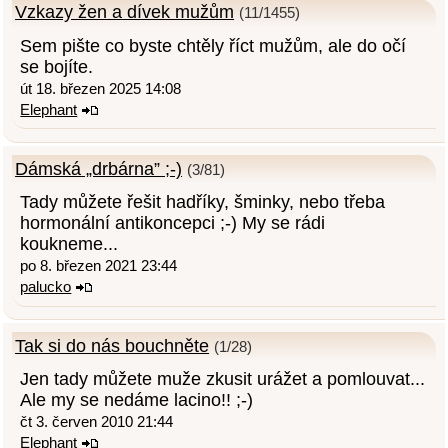
Vzkazy žen a dívek mužům
(11/1455)
Sem pište co byste chtěly říct mužům, ale do očí
se bojíte.
út 18. březen 2025 14:08
Elephant
Dámská „drbárna” ;-)
(3/81)
Tady můžete řešit hadříky, šminky, nebo třeba
hormonální antikoncepci ;-) My se rádi
koukneme...
po 8. březen 2021 23:44
palucko
Tak si do nás bouchněte
(1/28)
Jen tady můžete muže zkusit urážet a pomlouvat...
Ale my se nedáme lacino!! ;-)
čt 3. červen 2010 21:44
Elephant