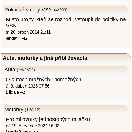
Politické strany VSN
(4/203)
Místo pro ty, kteří se rozhodli vstoupit do politiky na
VSN.
st 20. srpen 2014 21:11
jenda^^
Auta, motorky a jiná přibližovadla
Auta
(94/4504)
O autech možných i nemožných
út 8. duben 2025 07:56
Lilidala
Motorky
(12/216)
Pro milovníky jednostopých miláčků
pá 19. červenec 2024 16:32
MorrisBonnie