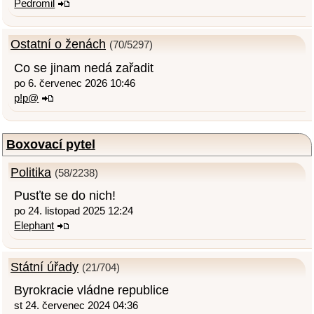
Pedromil
Ostatní o ženách
(70/5297)
Co se jinam nedá zařadit
po 6. červenec 2026 10:46
p!p@
Boxovací pytel
Politika
(58/2238)
Pusťte se do nich!
po 24. listopad 2025 12:24
Elephant
Státní úřady
(21/704)
Byrokracie vládne republice
st 24. červenec 2024 04:36