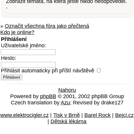
Zobrazit témata, na která ještě nikdo neodpověděl.
-
»
Označit všechna fóra jako přečtená
Kdo je online?
Přihlášení
Uživatelské jméno:
Heslo:
Přihlásit automaticky při příští návštěvě
Nahoru
Powered by
phpBB
© 2001, 2002 phpBB Group
Czech translation by
Azu
; Revised by drake127
www.elektrocigler.cz
|
Tisk v Brně
|
Barel Rock
|
Bejci.cz
|
Dětská lékárna