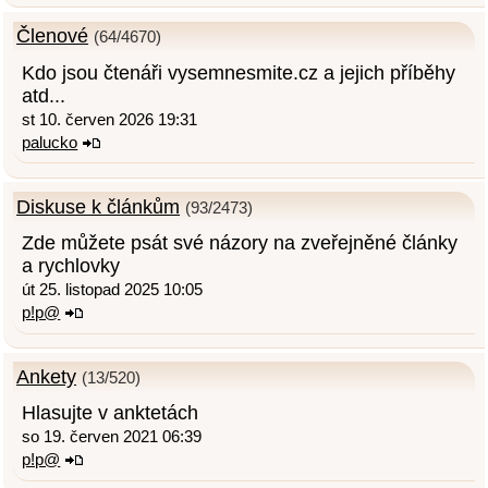
Členové
(64/4670)
Kdo jsou čtenáři vysemnesmite.cz a jejich příběhy
atd...
st 10. červen 2026 19:31
palucko
Diskuse k článkům
(93/2473)
Zde můžete psát své názory na zveřejněné články
a rychlovky
út 25. listopad 2025 10:05
p!p@
Ankety
(13/520)
Hlasujte v anktetách
so 19. červen 2021 06:39
p!p@