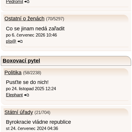
Pedromil
Ostatní o ženách
(70/5297)
Co se jinam nedá zařadit
po 6. červenec 2026 10:46
p!p@
Boxovací pytel
Politika
(58/2238)
Pusťte se do nich!
po 24. listopad 2025 12:24
Elephant
Státní úřady
(21/704)
Byrokracie vládne republice
st 24. červenec 2024 04:36