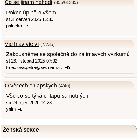
Co se jinam nehodí
(355/61339)
Pokec úplně o všem
st 3. červen 2026 12:39
palucko
Víc hlav víc ví
(7/236)
Zakousněme se společně do zajímavých výzkumů
st 26. listopad 2025 07:32
Friedlova.petra@seznam.cz
O věcech chlapských
(4/40)
Vše co se týká chlapů samotných
so 24. říjen 2020 14:28
ynim
Ženská sekce