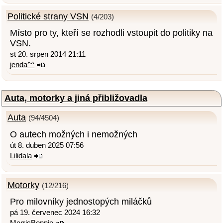
Politické strany VSN
(4/203)
Místo pro ty, kteří se rozhodli vstoupit do politiky na
VSN.
st 20. srpen 2014 21:11
jenda^^
Auta, motorky a jiná přibližovadla
Auta
(94/4504)
O autech možných i nemožných
út 8. duben 2025 07:56
Lilidala
Motorky
(12/216)
Pro milovníky jednostopých miláčků
pá 19. červenec 2024 16:32
MorrisBonnie