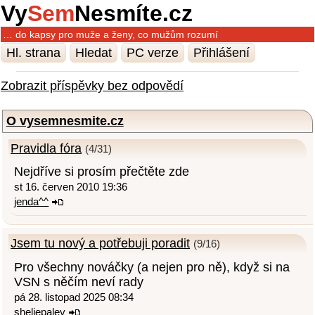
Vy
Sem
Nesmíte.cz
… do kapsy pro muže a ženy, co mužům rozumí
Hl. strana
Hledat
PC verze
Přihlášení
Zobrazit příspěvky bez odpovědí
O vysemnesmite.cz
Pravidla fóra
(4/31)
Nejdříve si prosím přečtěte zde
st 16. červen 2010 19:36
jenda^^
Jsem tu nový a potřebuji poradit
(9/16)
Pro všechny nováčky (a nejen pro ně), když si na
VSN s něčím neví rady
pá 28. listopad 2025 08:34
sheliepaley