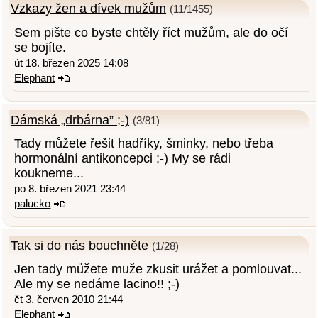
Vzkazy žen a dívek mužům
(11/1455)
Sem pište co byste chtěly říct mužům, ale do očí
se bojíte.
út 18. březen 2025 14:08
Elephant
Dámská „drbárna” ;-)
(3/81)
Tady můžete řešit hadříky, šminky, nebo třeba
hormonální antikoncepci ;-) My se rádi
koukneme...
po 8. březen 2021 23:44
palucko
Tak si do nás bouchněte
(1/28)
Jen tady můžete muže zkusit urážet a pomlouvat...
Ale my se nedáme lacino!! ;-)
čt 3. červen 2010 21:44
Elephant