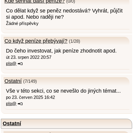
Kde sehnat další peníze?
(0/0)
Co dělat když se peněz nedostává? Vyhrát, půjčit
si apod. Nebo raději ne?
Žádné příspěvky
Co když peníze přebývají?
(1/28)
Do čeho investovat, jak peníze zhodnotit apod.
út 23. srpen 2022 20:57
p!p@
Ostatní
(7/149)
Vše v této sekci, co se nevešlo do jiných témat...
po 23. červen 2025 16:42
p!p@
Ostatní