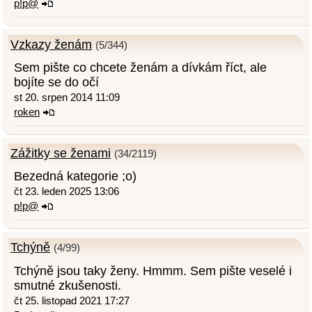
p!p@
Vzkazy ženám
(5/344)
Sem pište co chcete ženám a dívkám říct, ale
bojíte se do očí
st 20. srpen 2014 11:09
roken
Zážitky se ženami
(34/2119)
Bezedná kategorie ;o)
čt 23. leden 2025 13:06
p!p@
Tchýně
(4/99)
Tchýně jsou taky ženy. Hmmm. Sem pište veselé i
smutné zkušenosti.
čt 25. listopad 2021 17:27