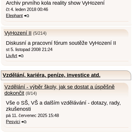
Archiv prvního kola reality show VyHození
čt 4. leden 2018 00:46
Elephant
VyHození II
(5/214)
Diskusní a pracovní fórum soutěže VyHození II
st 5. listopad 2008 21:24
LivArt
Vzdělání, kariéra, peníze, investice atd.
Vzdělání - výběr školy, jak se dostat a úspěšně
dokončit
(8/14)
Vše o SŠ, VŠ a dalším vzdělávání - dotazy, rady,
zkušenosti
pá 11. červenec 2025 15:48
Pesvici