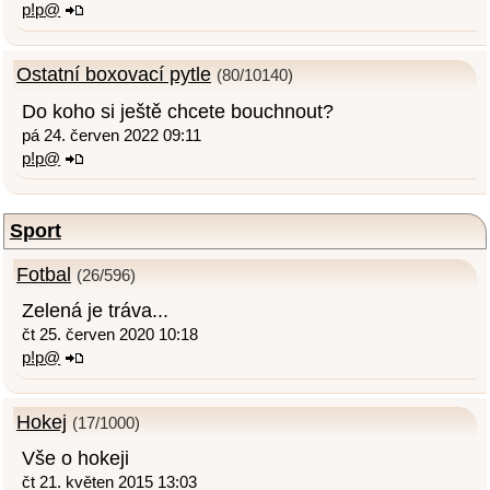
p!p@
Ostatní boxovací pytle
(80/10140)
Do koho si ještě chcete bouchnout?
pá 24. červen 2022 09:11
p!p@
Sport
Fotbal
(26/596)
Zelená je tráva...
čt 25. červen 2020 10:18
p!p@
Hokej
(17/1000)
Vše o hokeji
čt 21. květen 2015 13:03