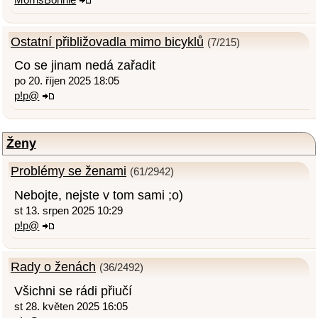
Ostatní přibližovadla mimo bicyklů
(7/215)
Co se jinam nedá zařadit
po 20. říjen 2025 18:05
p!p@
Ženy
Problémy se ženami
(61/2942)
Nebojte, nejste v tom sami ;o)
st 13. srpen 2025 10:29
p!p@
Rady o ženách
(36/2492)
Všichni se rádi přiučí
st 28. květen 2025 16:05