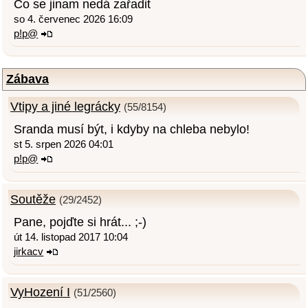
Co se jinam nedá zařadit
so 4. červenec 2026 16:09
p!p@
Zábava
Vtipy a jiné legrácky
(55/8154)
Sranda musí být, i kdyby na chleba nebylo!
st 5. srpen 2026 04:01
p!p@
Soutěže
(29/2452)
Pane, pojďte si hrát... ;-)
út 14. listopad 2017 10:04
jirkacv
VyHození I
(51/2560)