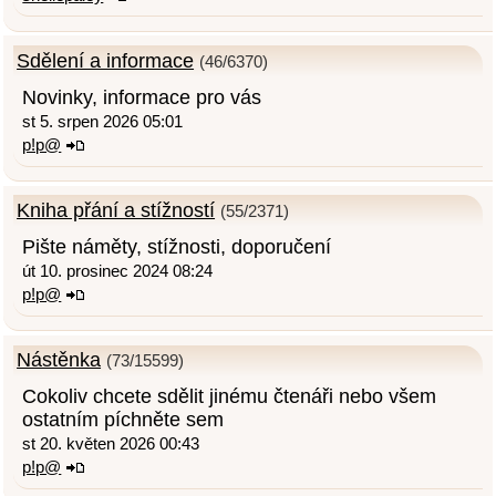
Sdělení a informace
(46/6370)
Novinky, informace pro vás
st 5. srpen 2026 05:01
p!p@
Kniha přání a stížností
(55/2371)
Pište náměty, stížnosti, doporučení
út 10. prosinec 2024 08:24
p!p@
Nástěnka
(73/15599)
Cokoliv chcete sdělit jinému čtenáři nebo všem
ostatním píchněte sem
st 20. květen 2026 00:43
p!p@