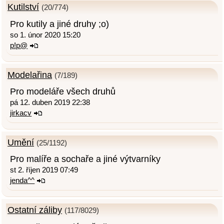
Kutilství
(20/774)
Pro kutily a jiné druhy ;o)
so 1. únor 2020 15:20
p!p@
Modelařina
(7/189)
Pro modeláře všech druhů
pá 12. duben 2019 22:38
jirkacv
Umění
(25/1192)
Pro malíře a sochaře a jiné výtvarníky
st 2. říjen 2019 07:49
jenda^^
Ostatní záliby
(117/8029)