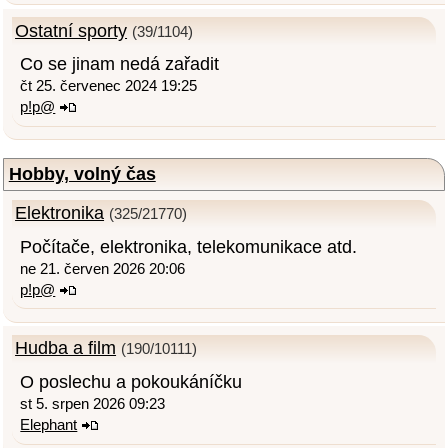
Ostatní sporty
(39/1104)
Co se jinam nedá zařadit
čt 25. červenec 2024 19:25
p!p@
Hobby, volný čas
Elektronika
(325/21770)
Počítače, elektronika, telekomunikace atd.
ne 21. červen 2026 20:06
p!p@
Hudba a film
(190/10111)
O poslechu a pokoukáníčku
st 5. srpen 2026 09:23
Elephant