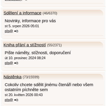
Sdělení a informace
(46/6370)
Novinky, informace pro vás
st 5. srpen 2026 05:01
p!p@
Kniha přání a stížností
(55/2371)
Pište náměty, stížnosti, doporučení
út 10. prosinec 2024 08:24
p!p@
Nástěnka
(73/15599)
Cokoliv chcete sdělit jinému čtenáři nebo všem
ostatním píchněte sem
st 20. květen 2026 00:43
p!p@