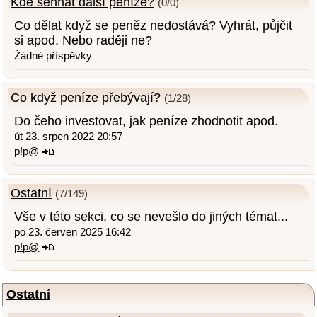
Kde sehnat další peníze?
(0/0)
Co dělat když se peněz nedostává? Vyhrát, půjčit
si apod. Nebo raději ne?
Žádné příspěvky
Co když peníze přebývají?
(1/28)
Do čeho investovat, jak peníze zhodnotit apod.
út 23. srpen 2022 20:57
p!p@
Ostatní
(7/149)
Vše v této sekci, co se nevešlo do jiných témat...
po 23. červen 2025 16:42
p!p@
Ostatní