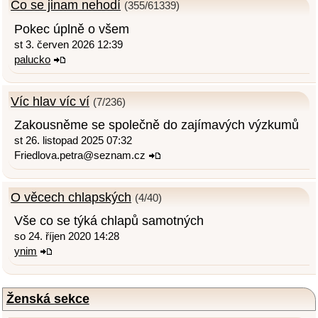
Co se jinam nehodí
(355/61339)
Pokec úplně o všem
st 3. červen 2026 12:39
palucko
Víc hlav víc ví
(7/236)
Zakousněme se společně do zajímavých výzkumů
st 26. listopad 2025 07:32
Friedlova.petra@seznam.cz
O věcech chlapských
(4/40)
Vše co se týká chlapů samotných
so 24. říjen 2020 14:28
ynim
Ženská sekce