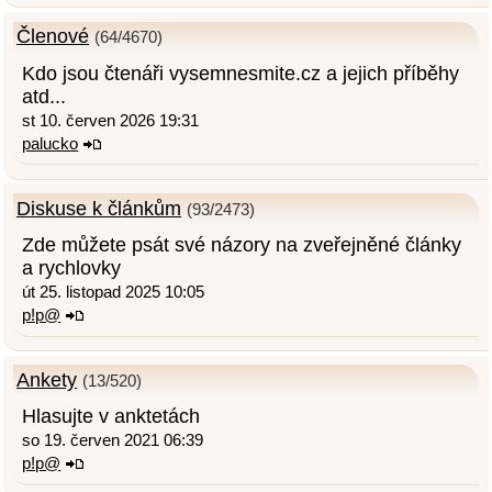
Členové
(64/4670)
Kdo jsou čtenáři vysemnesmite.cz a jejich příběhy
atd...
st 10. červen 2026 19:31
palucko
Diskuse k článkům
(93/2473)
Zde můžete psát své názory na zveřejněné články
a rychlovky
út 25. listopad 2025 10:05
p!p@
Ankety
(13/520)
Hlasujte v anktetách
so 19. červen 2021 06:39
p!p@