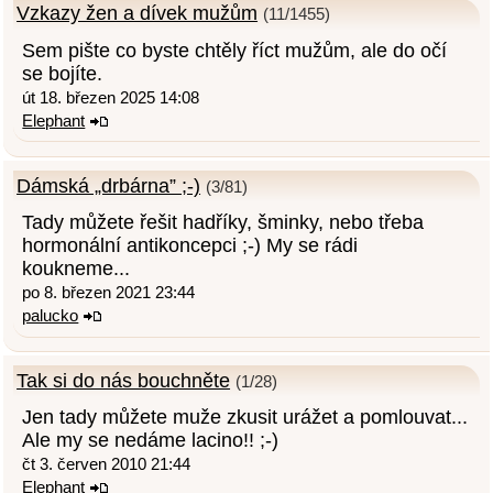
Vzkazy žen a dívek mužům
(11/1455)
Sem pište co byste chtěly říct mužům, ale do očí
se bojíte.
út 18. březen 2025 14:08
Elephant
Dámská „drbárna” ;-)
(3/81)
Tady můžete řešit hadříky, šminky, nebo třeba
hormonální antikoncepci ;-) My se rádi
koukneme...
po 8. březen 2021 23:44
palucko
Tak si do nás bouchněte
(1/28)
Jen tady můžete muže zkusit urážet a pomlouvat...
Ale my se nedáme lacino!! ;-)
čt 3. červen 2010 21:44
Elephant