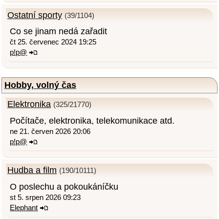
Ostatní sporty
(39/1104)
Co se jinam nedá zařadit
čt 25. červenec 2024 19:25
p!p@
Hobby, volný čas
Elektronika
(325/21770)
Počítače, elektronika, telekomunikace atd.
ne 21. červen 2026 20:06
p!p@
Hudba a film
(190/10111)
O poslechu a pokoukáníčku
st 5. srpen 2026 09:23
Elephant