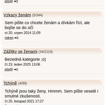
p!p@
Vzkazy ženám
(5/344)
Sem pište co chcete ženám a dívkám říct, ale
bojíte se do očí
st 20. srpen 2014 11:09
roken
Zážitky se ženami
(34/2119)
Bezedná kategorie ;o)
čt 23. leden 2025 13:06
p!p@
Tchýně
(4/99)
Tchýně jsou taky ženy. Hmmm. Sem pište veselé i
smutné zkušenosti.
čt 25. listopad 2021 17:27