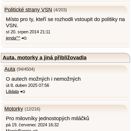
Politické strany VSN
(4/203)
Místo pro ty, kteří se rozhodli vstoupit do politiky na
VSN.
st 20. srpen 2014 21:11
jenda^^
Auta, motorky a jiná přibližovadla
Auta
(94/4504)
O autech možných i nemožných
út 8. duben 2025 07:56
Lilidala
Motorky
(12/216)
Pro milovníky jednostopých miláčků
pá 19. červenec 2024 16:32
MorrisBonnie