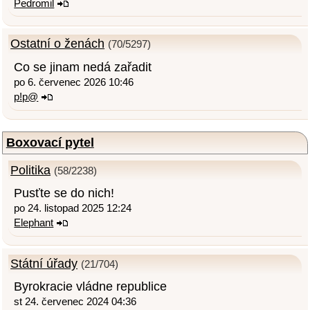
Pedromil
Ostatní o ženách
(70/5297)
Co se jinam nedá zařadit
po 6. červenec 2026 10:46
p!p@
Boxovací pytel
Politika
(58/2238)
Pusťte se do nich!
po 24. listopad 2025 12:24
Elephant
Státní úřady
(21/704)
Byrokracie vládne republice
st 24. červenec 2024 04:36