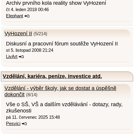
Archiv prvního kola reality show VyHození
čt 4. leden 2018 00:46
Elephant
VyHození II
(5/214)
Diskusní a pracovní fórum soutěže VyHození II
st 5. listopad 2008 21:24
LivArt
Vzdělání, kariéra, peníze, investice atd.
Vzdělání - výběr školy, jak se dostat a úspěšně
dokončit
(8/14)
Vše o SŠ, VŠ a dalším vzdělávání - dotazy, rady,
zkušenosti
pá 11. červenec 2025 15:48
Pesvici