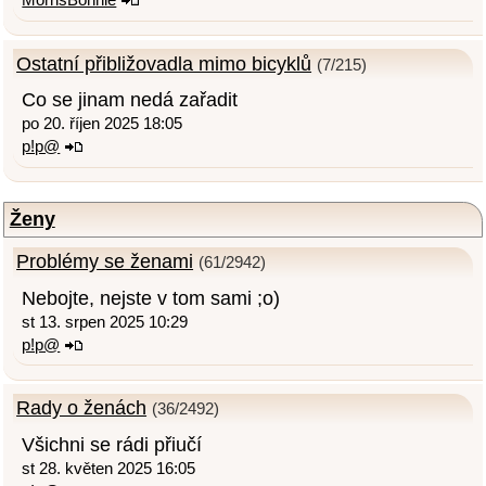
Ostatní přibližovadla mimo bicyklů
(7/215)
Co se jinam nedá zařadit
po 20. říjen 2025 18:05
p!p@
Ženy
Problémy se ženami
(61/2942)
Nebojte, nejste v tom sami ;o)
st 13. srpen 2025 10:29
p!p@
Rady o ženách
(36/2492)
Všichni se rádi přiučí
st 28. květen 2025 16:05