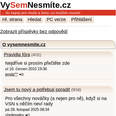
Vy
Sem
Nesmíte.cz
… do kapsy pro muže a ženy, co mužům rozumí
Hl. strana
Hledat
PC verze
Přihlášení
Zobrazit příspěvky bez odpovědí
O vysemnesmite.cz
Pravidla fóra
(4/31)
Nejdříve si prosím přečtěte zde
st 16. červen 2010 19:36
jenda^^
Jsem tu nový a potřebuji poradit
(9/16)
Pro všechny nováčky (a nejen pro ně), když si na
VSN s něčím neví rady
pá 28. listopad 2025 08:34
sheliepaley