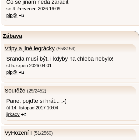
Co se jinam nedá zařadit
so 4. červenec 2026 16:09
p!p@
Zábava
Vtipy a jiné legrácky
(55/8154)
Sranda musí být, i kdyby na chleba nebylo!
st 5. srpen 2026 04:01
p!p@
Soutěže
(29/2452)
Pane, pojďte si hrát... ;-)
út 14. listopad 2017 10:04
jirkacv
VyHození I
(51/2560)