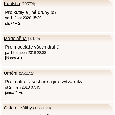
Kutilství
(20/774)
Pro kutily a jiné druhy ;o)
so 1. únor 2020 15:20
p!p@
Modelařina
(7/189)
Pro modeláře všech druhů
pá 12. duben 2019 22:38
jirkacv
Umění
(25/1192)
Pro malíře a sochaře a jiné výtvarníky
st 2. říjen 2019 07:49
jenda^^
Ostatní záliby
(117/8029)