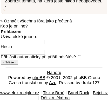
Zobrazit témata, na která ještě nikdo neodpověděl.
-
»
Označit všechna fóra jako přečtená
Kdo je online?
Přihlášení
Uživatelské jméno:
Heslo:
Přihlásit automaticky při příští návštěvě
Nahoru
Powered by
phpBB
© 2001, 2002 phpBB Group
Czech translation by
Azu
; Revised by drake127
www.elektrocigler.cz
|
Tisk v Brně
|
Barel Rock
|
Bejci.cz
|
Dětská lékárna