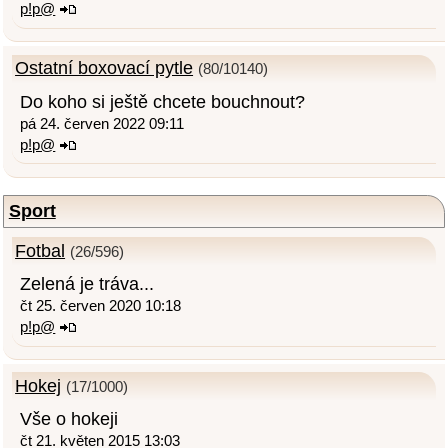
p!p@
Ostatní boxovací pytle
(80/10140)
Do koho si ještě chcete bouchnout?
pá 24. červen 2022 09:11
p!p@
Sport
Fotbal
(26/596)
Zelená je tráva...
čt 25. červen 2020 10:18
p!p@
Hokej
(17/1000)
Vše o hokeji
čt 21. květen 2015 13:03