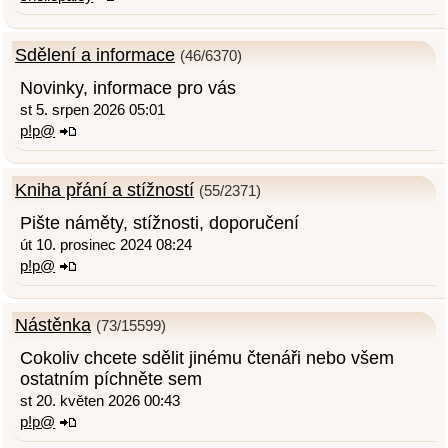
Sdělení a informace
(46/6370)
Novinky, informace pro vás
st 5. srpen 2026 05:01
p!p@
Kniha přání a stížností
(55/2371)
Pište náměty, stížnosti, doporučení
út 10. prosinec 2024 08:24
p!p@
Nástěnka
(73/15599)
Cokoliv chcete sdělit jinému čtenáři nebo všem
ostatním píchněte sem
st 20. květen 2026 00:43
p!p@