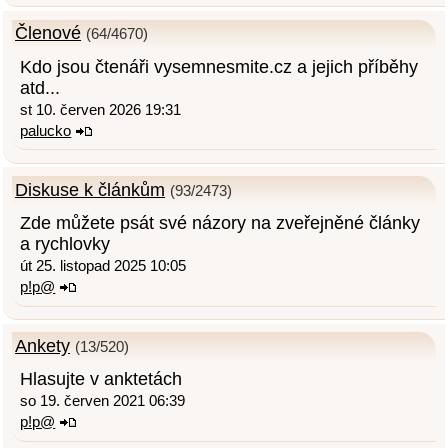
Členové
(64/4670)
Kdo jsou čtenáři vysemnesmite.cz a jejich příběhy
atd...
st 10. červen 2026 19:31
palucko
Diskuse k článkům
(93/2473)
Zde můžete psát své názory na zveřejněné články
a rychlovky
út 25. listopad 2025 10:05
p!p@
Ankety
(13/520)
Hlasujte v anktetách
so 19. červen 2021 06:39
p!p@