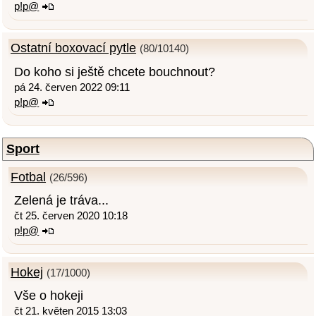
p!p@
Ostatní boxovací pytle
(80/10140)
Do koho si ještě chcete bouchnout?
pá 24. červen 2022 09:11
p!p@
Sport
Fotbal
(26/596)
Zelená je tráva...
čt 25. červen 2020 10:18
p!p@
Hokej
(17/1000)
Vše o hokeji
čt 21. květen 2015 13:03