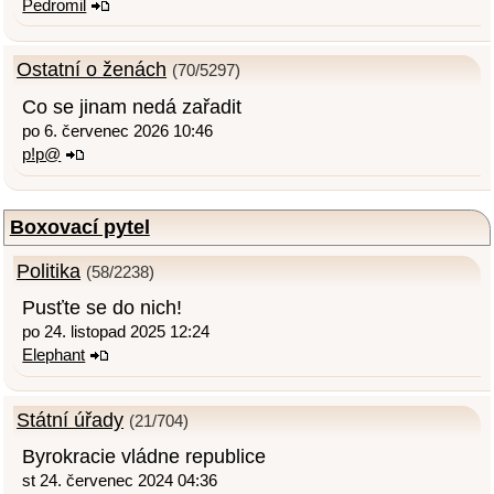
Pedromil
Ostatní o ženách
(70/5297)
Co se jinam nedá zařadit
po 6. červenec 2026 10:46
p!p@
Boxovací pytel
Politika
(58/2238)
Pusťte se do nich!
po 24. listopad 2025 12:24
Elephant
Státní úřady
(21/704)
Byrokracie vládne republice
st 24. červenec 2024 04:36