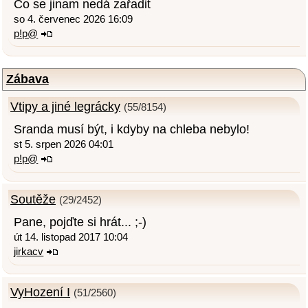
Co se jinam nedá zařadit
so 4. červenec 2026 16:09
p!p@
Zábava
Vtipy a jiné legrácky
(55/8154)
Sranda musí být, i kdyby na chleba nebylo!
st 5. srpen 2026 04:01
p!p@
Soutěže
(29/2452)
Pane, pojďte si hrát... ;-)
út 14. listopad 2017 10:04
jirkacv
VyHození I
(51/2560)