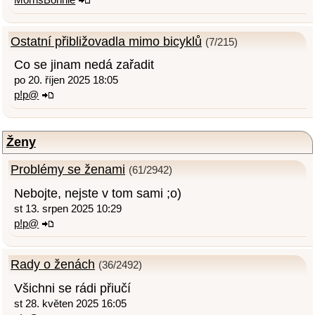
Ostatní přibližovadla mimo bicyklů
(7/215)
Co se jinam nedá zařadit
po 20. říjen 2025 18:05
p!p@
Ženy
Problémy se ženami
(61/2942)
Nebojte, nejste v tom sami ;o)
st 13. srpen 2025 10:29
p!p@
Rady o ženách
(36/2492)
Všichni se rádi přiučí
st 28. květen 2025 16:05