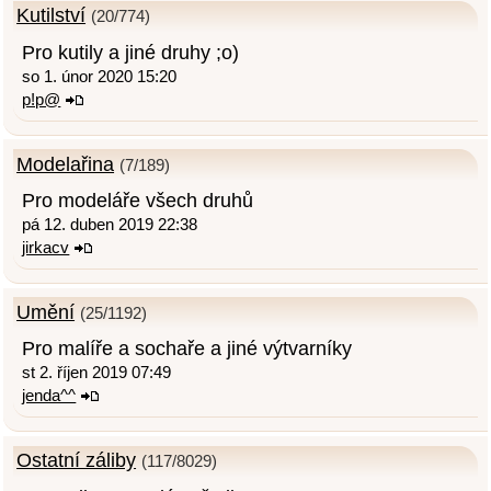
Kutilství
(20/774)
Pro kutily a jiné druhy ;o)
so 1. únor 2020 15:20
p!p@
Modelařina
(7/189)
Pro modeláře všech druhů
pá 12. duben 2019 22:38
jirkacv
Umění
(25/1192)
Pro malíře a sochaře a jiné výtvarníky
st 2. říjen 2019 07:49
jenda^^
Ostatní záliby
(117/8029)