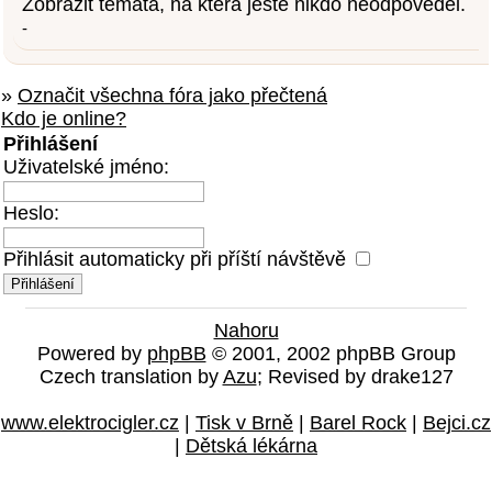
Zobrazit témata, na která ještě nikdo neodpověděl.
-
»
Označit všechna fóra jako přečtená
Kdo je online?
Přihlášení
Uživatelské jméno:
Heslo:
Přihlásit automaticky při příští návštěvě
Nahoru
Powered by
phpBB
© 2001, 2002 phpBB Group
Czech translation by
Azu
; Revised by drake127
www.elektrocigler.cz
|
Tisk v Brně
|
Barel Rock
|
Bejci.cz
|
Dětská lékárna