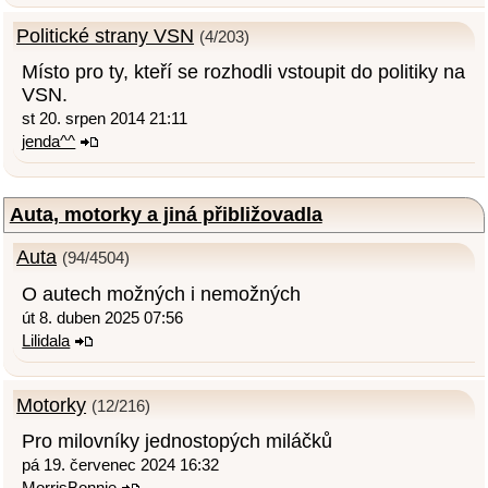
Politické strany VSN
(4/203)
Místo pro ty, kteří se rozhodli vstoupit do politiky na
VSN.
st 20. srpen 2014 21:11
jenda^^
Auta, motorky a jiná přibližovadla
Auta
(94/4504)
O autech možných i nemožných
út 8. duben 2025 07:56
Lilidala
Motorky
(12/216)
Pro milovníky jednostopých miláčků
pá 19. červenec 2024 16:32
MorrisBonnie