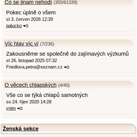
Co se jinam nehodí
(355/61339)
Pokec úplně o všem
st 3. červen 2026 12:39
palucko
Víc hlav víc ví
(7/236)
Zakousněme se společně do zajímavých výzkumů
st 26. listopad 2025 07:32
Friedlova.petra@seznam.cz
O věcech chlapských
(4/40)
Vše co se týká chlapů samotných
so 24. říjen 2020 14:28
ynim
Ženská sekce