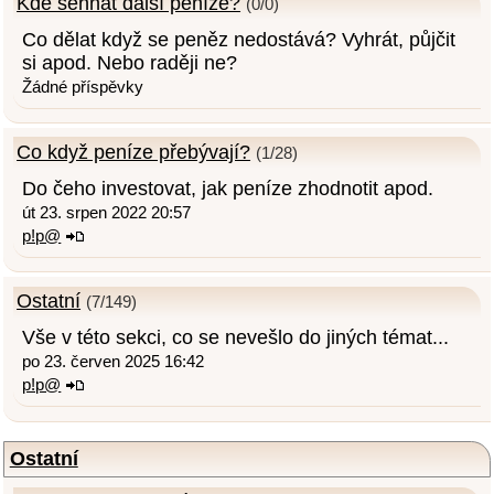
Kde sehnat další peníze?
(0/0)
Co dělat když se peněz nedostává? Vyhrát, půjčit
si apod. Nebo raději ne?
Žádné příspěvky
Co když peníze přebývají?
(1/28)
Do čeho investovat, jak peníze zhodnotit apod.
út 23. srpen 2022 20:57
p!p@
Ostatní
(7/149)
Vše v této sekci, co se nevešlo do jiných témat...
po 23. červen 2025 16:42
p!p@
Ostatní