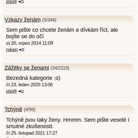
p!p@
Vzkazy ženám
(5/344)
Sem pište co chcete ženám a dívkám říct, ale
bojíte se do očí
st 20. srpen 2014 11:09
roken
Zážitky se ženami
(34/2119)
Bezedná kategorie ;o)
čt 23. leden 2025 13:06
p!p@
Tchýně
(4/99)
Tchýně jsou taky ženy. Hmmm. Sem pište veselé i
smutné zkušenosti.
čt 25. listopad 2021 17:27