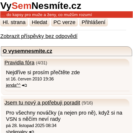
Vy
Sem
Nesmíte.cz
… do kapsy pro muže a ženy, co mužům rozumí
Hl. strana
Hledat
PC verze
Přihlášení
Zobrazit příspěvky bez odpovědí
O vysemnesmite.cz
Pravidla fóra
(4/31)
Nejdříve si prosím přečtěte zde
st 16. červen 2010 19:36
jenda^^
Jsem tu nový a potřebuji poradit
(9/16)
Pro všechny nováčky (a nejen pro ně), když si na
VSN s něčím neví rady
pá 28. listopad 2025 08:34
sheliepaley