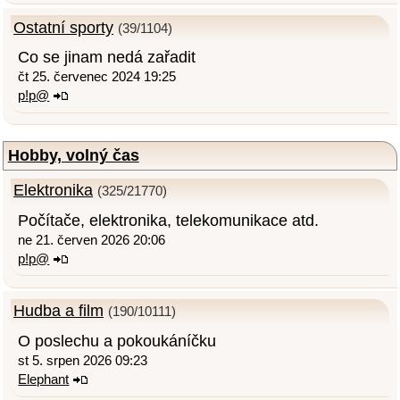
Ostatní sporty
(39/1104)
Co se jinam nedá zařadit
čt 25. červenec 2024 19:25
p!p@
Hobby, volný čas
Elektronika
(325/21770)
Počítače, elektronika, telekomunikace atd.
ne 21. červen 2026 20:06
p!p@
Hudba a film
(190/10111)
O poslechu a pokoukáníčku
st 5. srpen 2026 09:23
Elephant