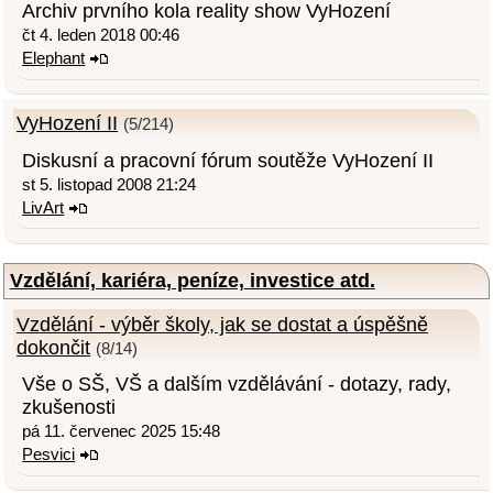
Archiv prvního kola reality show VyHození
čt 4. leden 2018 00:46
Elephant
VyHození II
(5/214)
Diskusní a pracovní fórum soutěže VyHození II
st 5. listopad 2008 21:24
LivArt
Vzdělání, kariéra, peníze, investice atd.
Vzdělání - výběr školy, jak se dostat a úspěšně
dokončit
(8/14)
Vše o SŠ, VŠ a dalším vzdělávání - dotazy, rady,
zkušenosti
pá 11. červenec 2025 15:48
Pesvici