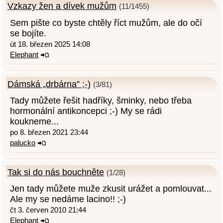
Vzkazy žen a dívek mužům
(11/1455)
Sem pište co byste chtěly říct mužům, ale do očí
se bojíte.
út 18. březen 2025 14:08
Elephant
Dámská „drbárna” ;-)
(3/81)
Tady můžete řešit hadříky, šminky, nebo třeba
hormonální antikoncepci ;-) My se rádi
koukneme...
po 8. březen 2021 23:44
palucko
Tak si do nás bouchněte
(1/28)
Jen tady můžete muže zkusit urážet a pomlouvat...
Ale my se nedáme lacino!! ;-)
čt 3. červen 2010 21:44
Elephant