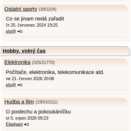
Ostatní sporty
(39/1104)
Co se jinam nedá zařadit
čt 25. červenec 2024 19:25
p!p@
Hobby, volný čas
Elektronika
(325/21770)
Počítače, elektronika, telekomunikace atd.
ne 21. červen 2026 20:06
p!p@
Hudba a film
(190/10111)
O poslechu a pokoukáníčku
st 5. srpen 2026 09:23
Elephant