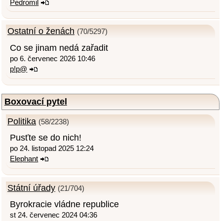
Pedromil
Ostatní o ženách
(70/5297)
Co se jinam nedá zařadit
po 6. červenec 2026 10:46
p!p@
Boxovací pytel
Politika
(58/2238)
Pusťte se do nich!
po 24. listopad 2025 12:24
Elephant
Státní úřady
(21/704)
Byrokracie vládne republice
st 24. červenec 2024 04:36