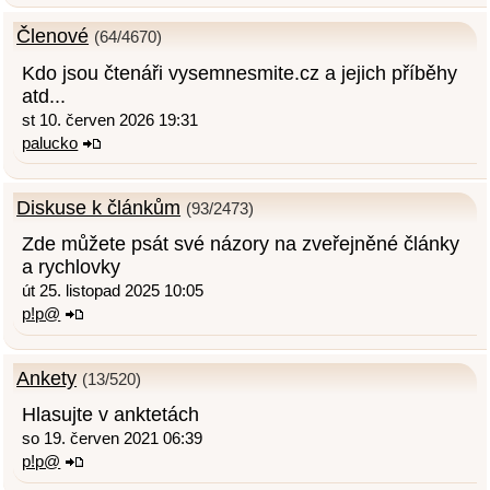
Členové
(64/4670)
Kdo jsou čtenáři vysemnesmite.cz a jejich příběhy
atd...
st 10. červen 2026 19:31
palucko
Diskuse k článkům
(93/2473)
Zde můžete psát své názory na zveřejněné články
a rychlovky
út 25. listopad 2025 10:05
p!p@
Ankety
(13/520)
Hlasujte v anktetách
so 19. červen 2021 06:39
p!p@