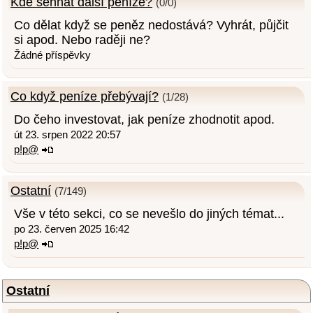
Kde sehnat další peníze?
(0/0)
Co dělat když se peněz nedostává? Vyhrát, půjčit
si apod. Nebo raději ne?
Žádné příspěvky
Co když peníze přebývají?
(1/28)
Do čeho investovat, jak peníze zhodnotit apod.
út 23. srpen 2022 20:57
p!p@
Ostatní
(7/149)
Vše v této sekci, co se nevešlo do jiných témat...
po 23. červen 2025 16:42
p!p@
Ostatní