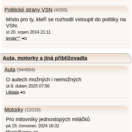
Politické strany VSN
(4/203)
Místo pro ty, kteří se rozhodli vstoupit do politiky na
VSN.
st 20. srpen 2014 21:11
jenda^^
Auta, motorky a jiná přibližovadla
Auta
(94/4504)
O autech možných i nemožných
út 8. duben 2025 07:56
Lilidala
Motorky
(12/216)
Pro milovníky jednostopých miláčků
pá 19. červenec 2024 16:32
MorrisBonnie