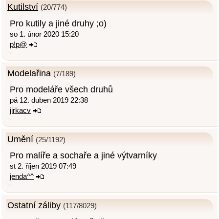
Kutilství
(20/774)
Pro kutily a jiné druhy ;o)
so 1. únor 2020 15:20
p!p@
Modelařina
(7/189)
Pro modeláře všech druhů
pá 12. duben 2019 22:38
jirkacv
Umění
(25/1192)
Pro malíře a sochaře a jiné výtvarníky
st 2. říjen 2019 07:49
jenda^^
Ostatní záliby
(117/8029)