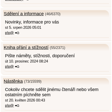
Sdělení a informace
(46/6370)
Novinky, informace pro vás
st 5. srpen 2026 05:01
p!p@
Kniha přání a stížností
(55/2371)
Pište náměty, stížnosti, doporučení
út 10. prosinec 2024 08:24
p!p@
Nástěnka
(73/15599)
Cokoliv chcete sdělit jinému čtenáři nebo všem
ostatním píchněte sem
st 20. květen 2026 00:43
p!p@