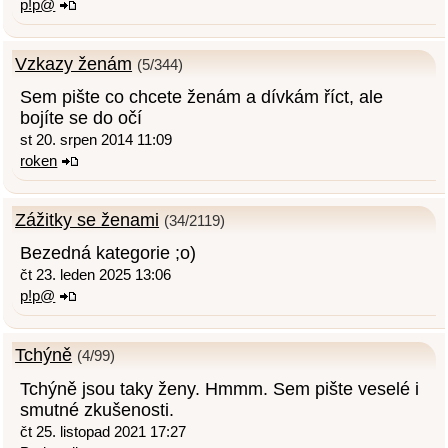
p!p@
Vzkazy ženám
(5/344)
Sem pište co chcete ženám a dívkám říct, ale
bojíte se do očí
st 20. srpen 2014 11:09
roken
Zážitky se ženami
(34/2119)
Bezedná kategorie ;o)
čt 23. leden 2025 13:06
p!p@
Tchýně
(4/99)
Tchýně jsou taky ženy. Hmmm. Sem pište veselé i
smutné zkušenosti.
čt 25. listopad 2021 17:27