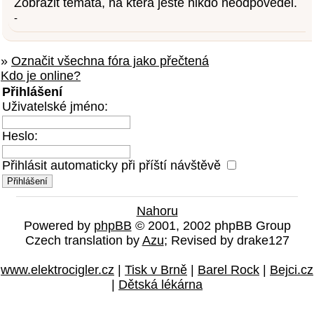
Zobrazit témata, na která ještě nikdo neodpověděl.
-
»
Označit všechna fóra jako přečtená
Kdo je online?
Přihlášení
Uživatelské jméno:
Heslo:
Přihlásit automaticky při příští návštěvě
Nahoru
Powered by
phpBB
© 2001, 2002 phpBB Group
Czech translation by
Azu
; Revised by drake127
www.elektrocigler.cz
|
Tisk v Brně
|
Barel Rock
|
Bejci.cz
|
Dětská lékárna