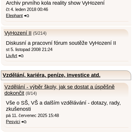
Archiv prvního kola reality show VyHození
čt 4. leden 2018 00:46
Elephant
VyHození II
(5/214)
Diskusní a pracovní fórum soutěže VyHození II
st 5. listopad 2008 21:24
LivArt
Vzdělání, kariéra, peníze, investice atd.
Vzdělání - výběr školy, jak se dostat a úspěšně
dokončit
(8/14)
Vše o SŠ, VŠ a dalším vzdělávání - dotazy, rady,
zkušenosti
pá 11. červenec 2025 15:48
Pesvici