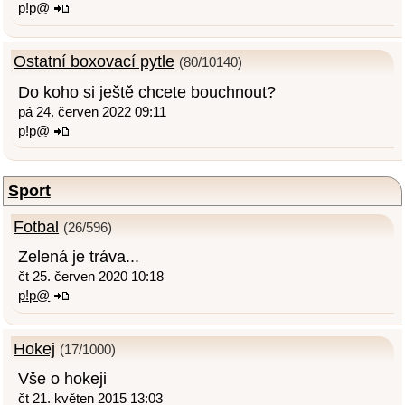
p!p@
Ostatní boxovací pytle
(80/10140)
Do koho si ještě chcete bouchnout?
pá 24. červen 2022 09:11
p!p@
Sport
Fotbal
(26/596)
Zelená je tráva...
čt 25. červen 2020 10:18
p!p@
Hokej
(17/1000)
Vše o hokeji
čt 21. květen 2015 13:03