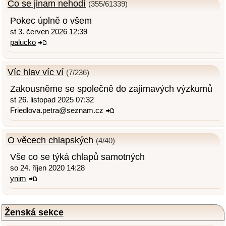
Co se jinam nehodí
(355/61339)
Pokec úplně o všem
st 3. červen 2026 12:39
palucko
Víc hlav víc ví
(7/236)
Zakousněme se společně do zajímavých výzkumů
st 26. listopad 2025 07:32
Friedlova.petra@seznam.cz
O věcech chlapských
(4/40)
Vše co se týká chlapů samotných
so 24. říjen 2020 14:28
ynim
Ženská sekce