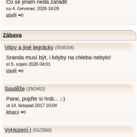
Co se jinam nedá zařadit
so 4. červenec 2026 16:09
p!p@
Zábava
Vtipy a jiné legrácky
(55/8154)
Sranda musí být, i kdyby na chleba nebylo!
st 5. srpen 2026 04:01
p!p@
Soutěže
(29/2452)
Pane, pojďte si hrát... ;-)
út 14. listopad 2017 10:04
jirkacv
VyHození I
(51/2560)