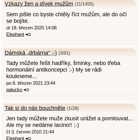
Vzkazy žen a dívek mužům
(11/1455)
Sem pište co byste chtěly říct mužům, ale do očí
se bojíte.
út 18. březen 2025 14:08
Elephant
Dámská „drbárna” ;-)
(3/81)
Tady můžete řešit hadříky, šminky, nebo třeba
hormonální antikoncepci ;-) My se rádi
koukneme...
po 8. březen 2021 23:44
palucko
Tak si do nás bouchněte
(1/28)
Jen tady můžete muže zkusit urážet a pomlouvat...
Ale my se nedáme lacino!! ;-)
čt 3. červen 2010 21:44
Elephant