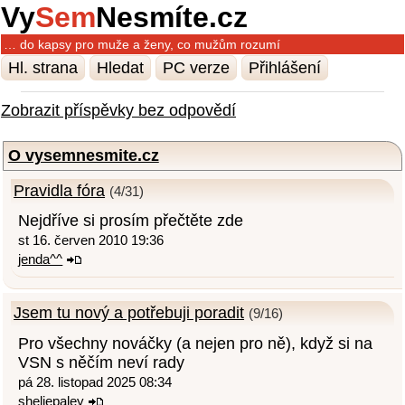
Vy
Sem
Nesmíte.cz
… do kapsy pro muže a ženy, co mužům rozumí
Hl. strana
Hledat
PC verze
Přihlášení
Zobrazit příspěvky bez odpovědí
O vysemnesmite.cz
Pravidla fóra
(4/31)
Nejdříve si prosím přečtěte zde
st 16. červen 2010 19:36
jenda^^
Jsem tu nový a potřebuji poradit
(9/16)
Pro všechny nováčky (a nejen pro ně), když si na
VSN s něčím neví rady
pá 28. listopad 2025 08:34
sheliepaley