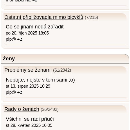
Ostatní přibližovadla mimo bicyklů
(7/215)
Co se jinam nedá zařadit
po 20. říjen 2025 18:05
p!p@
Ženy
Problémy se ženami
(61/2942)
Nebojte, nejste v tom sami ;o)
st 13. srpen 2025 10:29
p!p@
Rady o ženách
(36/2492)
Všichni se rádi přiučí
st 28. květen 2025 16:05