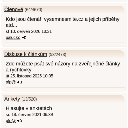
Členové
(64/4670)
Kdo jsou čtenáři vysemnesmite.cz a jejich příběhy
atd...
st 10. červen 2026 19:31
palucko
Diskuse k článkům
(93/2473)
Zde můžete psát své názory na zveřejněné články
a rychlovky
út 25. listopad 2025 10:05
p!p@
Ankety
(13/520)
Hlasujte v anktetách
so 19. červen 2021 06:39
p!p@