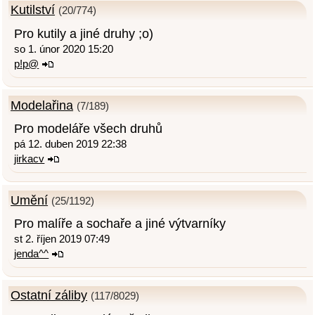
Kutilství
(20/774)
Pro kutily a jiné druhy ;o)
so 1. únor 2020 15:20
p!p@
Modelařina
(7/189)
Pro modeláře všech druhů
pá 12. duben 2019 22:38
jirkacv
Umění
(25/1192)
Pro malíře a sochaře a jiné výtvarníky
st 2. říjen 2019 07:49
jenda^^
Ostatní záliby
(117/8029)