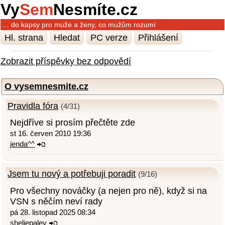
Vy
Sem
Nesmíte.cz
… do kapsy pro muže a ženy, co mužům rozumí
Hl. strana
Hledat
PC verze
Přihlášení
Zobrazit příspěvky bez odpovědí
O vysemnesmite.cz
Pravidla fóra
(4/31)
Nejdříve si prosím přečtěte zde
st 16. červen 2010 19:36
jenda^^
Jsem tu nový a potřebuji poradit
(9/16)
Pro všechny nováčky (a nejen pro ně), když si na
VSN s něčím neví rady
pá 28. listopad 2025 08:34
sheliepaley