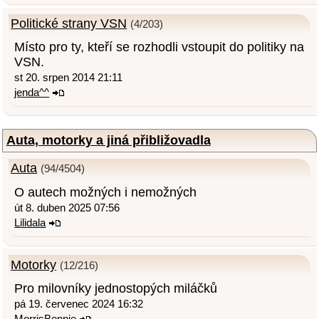
Politické strany VSN
(4/203)
Místo pro ty, kteří se rozhodli vstoupit do politiky na
VSN.
st 20. srpen 2014 21:11
jenda^^
Auta, motorky a jiná přibližovadla
Auta
(94/4504)
O autech možných i nemožných
út 8. duben 2025 07:56
Lilidala
Motorky
(12/216)
Pro milovníky jednostopých miláčků
pá 19. červenec 2024 16:32
MorrisBonnie