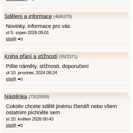
Sdělení a informace
(46/6370)
Novinky, informace pro vás
st 5. srpen 2026 05:01
p!p@
Kniha přání a stížností
(55/2371)
Pište náměty, stížnosti, doporučení
út 10. prosinec 2024 08:24
p!p@
Nástěnka
(73/15599)
Cokoliv chcete sdělit jinému čtenáři nebo všem
ostatním píchněte sem
st 20. květen 2026 00:43
p!p@