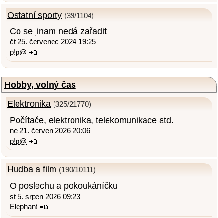
Ostatní sporty
(39/1104)
Co se jinam nedá zařadit
čt 25. červenec 2024 19:25
p!p@
Hobby, volný čas
Elektronika
(325/21770)
Počítače, elektronika, telekomunikace atd.
ne 21. červen 2026 20:06
p!p@
Hudba a film
(190/10111)
O poslechu a pokoukáníčku
st 5. srpen 2026 09:23
Elephant