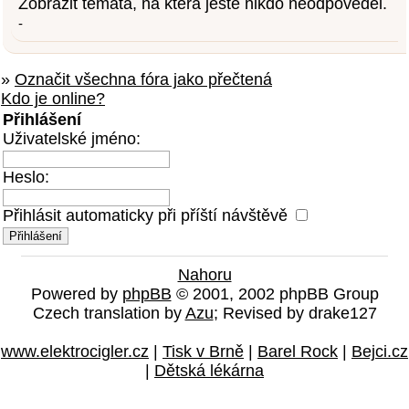
Zobrazit témata, na která ještě nikdo neodpověděl.
-
»
Označit všechna fóra jako přečtená
Kdo je online?
Přihlášení
Uživatelské jméno:
Heslo:
Přihlásit automaticky při příští návštěvě
Nahoru
Powered by
phpBB
© 2001, 2002 phpBB Group
Czech translation by
Azu
; Revised by drake127
www.elektrocigler.cz
|
Tisk v Brně
|
Barel Rock
|
Bejci.cz
|
Dětská lékárna