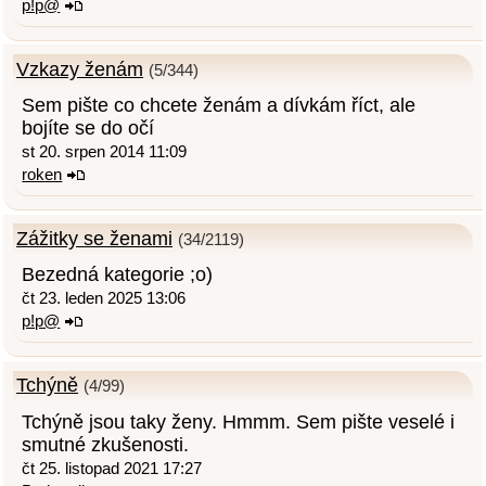
p!p@
Vzkazy ženám
(5/344)
Sem pište co chcete ženám a dívkám říct, ale
bojíte se do očí
st 20. srpen 2014 11:09
roken
Zážitky se ženami
(34/2119)
Bezedná kategorie ;o)
čt 23. leden 2025 13:06
p!p@
Tchýně
(4/99)
Tchýně jsou taky ženy. Hmmm. Sem pište veselé i
smutné zkušenosti.
čt 25. listopad 2021 17:27