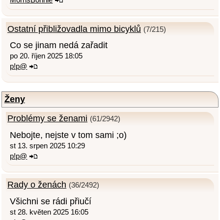
Ostatní přibližovadla mimo bicyklů
(7/215)
Co se jinam nedá zařadit
po 20. říjen 2025 18:05
p!p@
Ženy
Problémy se ženami
(61/2942)
Nebojte, nejste v tom sami ;o)
st 13. srpen 2025 10:29
p!p@
Rady o ženách
(36/2492)
Všichni se rádi přiučí
st 28. květen 2025 16:05