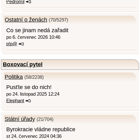
Pedromil
Ostatní o ženách
(70/5297)
Co se jinam nedá zařadit
po 6. červenec 2026 10:46
p!p@
Boxovací pytel
Politika
(58/2238)
Pusťte se do nich!
po 24. listopad 2025 12:24
Elephant
Státní úřady
(21/704)
Byrokracie vládne republice
st 24. červenec 2024 04:36