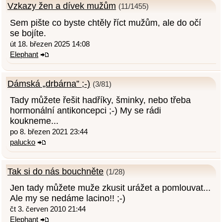
Vzkazy žen a dívek mužům
(11/1455)
Sem pište co byste chtěly říct mužům, ale do očí
se bojíte.
út 18. březen 2025 14:08
Elephant
Dámská „drbárna” ;-)
(3/81)
Tady můžete řešit hadříky, šminky, nebo třeba
hormonální antikoncepci ;-) My se rádi
koukneme...
po 8. březen 2021 23:44
palucko
Tak si do nás bouchněte
(1/28)
Jen tady můžete muže zkusit urážet a pomlouvat...
Ale my se nedáme lacino!! ;-)
čt 3. červen 2010 21:44
Elephant