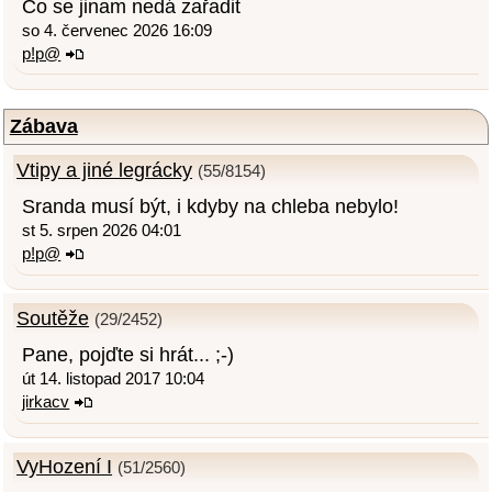
Co se jinam nedá zařadit
so 4. červenec 2026 16:09
p!p@
Zábava
Vtipy a jiné legrácky
(55/8154)
Sranda musí být, i kdyby na chleba nebylo!
st 5. srpen 2026 04:01
p!p@
Soutěže
(29/2452)
Pane, pojďte si hrát... ;-)
út 14. listopad 2017 10:04
jirkacv
VyHození I
(51/2560)