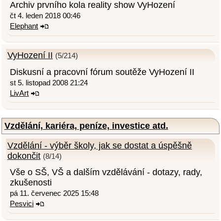
Archiv prvního kola reality show VyHození
čt 4. leden 2018 00:46
Elephant
VyHození II
(5/214)
Diskusní a pracovní fórum soutěže VyHození II
st 5. listopad 2008 21:24
LivArt
Vzdělání, kariéra, peníze, investice atd.
Vzdělání - výběr školy, jak se dostat a úspěšně
dokončit
(8/14)
Vše o SŠ, VŠ a dalším vzdělávání - dotazy, rady,
zkušenosti
pá 11. červenec 2025 15:48
Pesvici