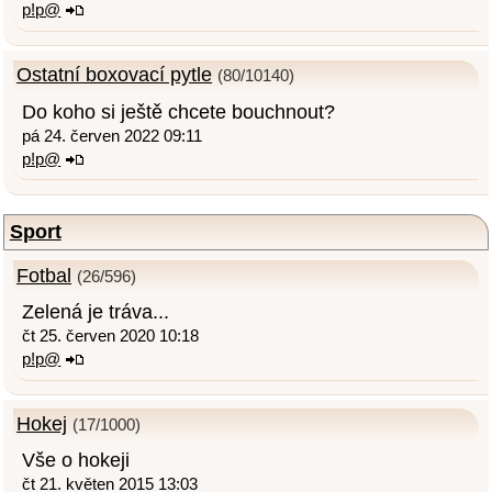
p!p@
Ostatní boxovací pytle
(80/10140)
Do koho si ještě chcete bouchnout?
pá 24. červen 2022 09:11
p!p@
Sport
Fotbal
(26/596)
Zelená je tráva...
čt 25. červen 2020 10:18
p!p@
Hokej
(17/1000)
Vše o hokeji
čt 21. květen 2015 13:03