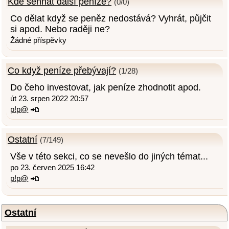
Kde sehnat další peníze?
(0/0)
Co dělat když se peněz nedostává? Vyhrát, půjčit
si apod. Nebo raději ne?
Žádné příspěvky
Co když peníze přebývají?
(1/28)
Do čeho investovat, jak peníze zhodnotit apod.
út 23. srpen 2022 20:57
p!p@
Ostatní
(7/149)
Vše v této sekci, co se nevešlo do jiných témat...
po 23. červen 2025 16:42
p!p@
Ostatní