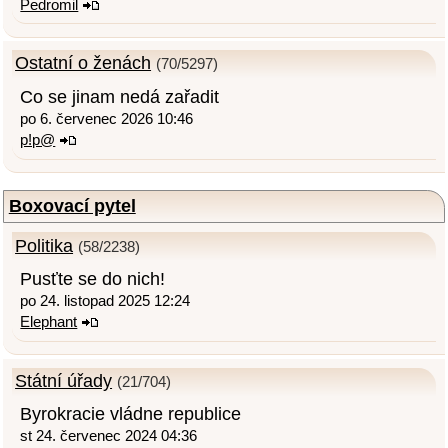
Pedromil
Ostatní o ženách
(70/5297)
Co se jinam nedá zařadit
po 6. červenec 2026 10:46
p!p@
Boxovací pytel
Politika
(58/2238)
Pusťte se do nich!
po 24. listopad 2025 12:24
Elephant
Státní úřady
(21/704)
Byrokracie vládne republice
st 24. červenec 2024 04:36