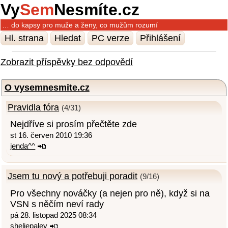
Vy
Sem
Nesmíte.cz
… do kapsy pro muže a ženy, co mužům rozumí
Hl. strana
Hledat
PC verze
Přihlášení
Zobrazit příspěvky bez odpovědí
O vysemnesmite.cz
Pravidla fóra
(4/31)
Nejdříve si prosím přečtěte zde
st 16. červen 2010 19:36
jenda^^
Jsem tu nový a potřebuji poradit
(9/16)
Pro všechny nováčky (a nejen pro ně), když si na
VSN s něčím neví rady
pá 28. listopad 2025 08:34
sheliepaley