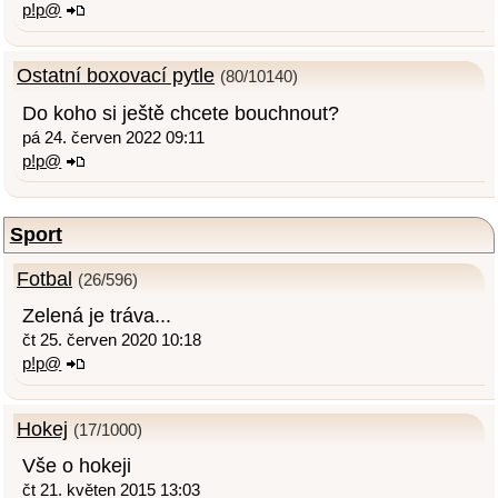
p!p@
Ostatní boxovací pytle
(80/10140)
Do koho si ještě chcete bouchnout?
pá 24. červen 2022 09:11
p!p@
Sport
Fotbal
(26/596)
Zelená je tráva...
čt 25. červen 2020 10:18
p!p@
Hokej
(17/1000)
Vše o hokeji
čt 21. květen 2015 13:03