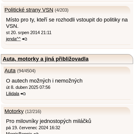
Politické strany VSN
(4/203)
Místo pro ty, kteří se rozhodli vstoupit do politiky na
VSN.
st 20. srpen 2014 21:11
jenda^^
Auta, motorky a jiná přibližovadla
Auta
(94/4504)
O autech možných i nemožných
út 8. duben 2025 07:56
Lilidala
Motorky
(12/216)
Pro milovníky jednostopých miláčků
pá 19. červenec 2024 16:32
MorrisBonnie