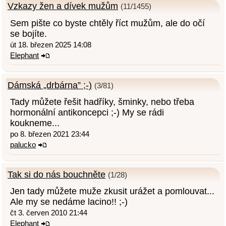
Vzkazy žen a dívek mužům
(11/1455)
Sem pište co byste chtěly říct mužům, ale do očí
se bojíte.
út 18. březen 2025 14:08
Elephant
Dámská „drbárna” ;-)
(3/81)
Tady můžete řešit hadříky, šminky, nebo třeba
hormonální antikoncepci ;-) My se rádi
koukneme...
po 8. březen 2021 23:44
palucko
Tak si do nás bouchněte
(1/28)
Jen tady můžete muže zkusit urážet a pomlouvat...
Ale my se nedáme lacino!! ;-)
čt 3. červen 2010 21:44
Elephant