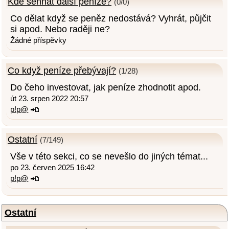
Kde sehnat další peníze?
(0/0)
Co dělat když se peněz nedostává? Vyhrát, půjčit
si apod. Nebo raději ne?
Žádné příspěvky
Co když peníze přebývají?
(1/28)
Do čeho investovat, jak peníze zhodnotit apod.
út 23. srpen 2022 20:57
p!p@
Ostatní
(7/149)
Vše v této sekci, co se nevešlo do jiných témat...
po 23. červen 2025 16:42
p!p@
Ostatní