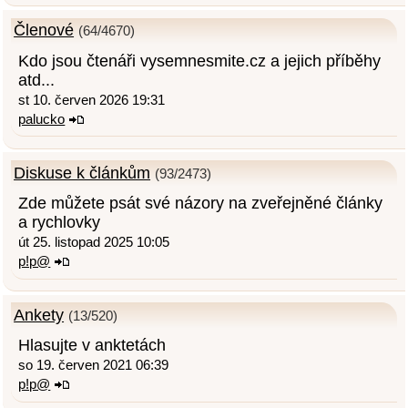
Členové
(64/4670)
Kdo jsou čtenáři vysemnesmite.cz a jejich příběhy
atd...
st 10. červen 2026 19:31
palucko
Diskuse k článkům
(93/2473)
Zde můžete psát své názory na zveřejněné články
a rychlovky
út 25. listopad 2025 10:05
p!p@
Ankety
(13/520)
Hlasujte v anktetách
so 19. červen 2021 06:39
p!p@