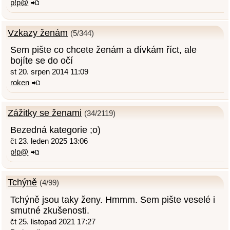
p!p@
Vzkazy ženám
(5/344)
Sem pište co chcete ženám a dívkám říct, ale
bojíte se do očí
st 20. srpen 2014 11:09
roken
Zážitky se ženami
(34/2119)
Bezedná kategorie ;o)
čt 23. leden 2025 13:06
p!p@
Tchýně
(4/99)
Tchýně jsou taky ženy. Hmmm. Sem pište veselé i
smutné zkušenosti.
čt 25. listopad 2021 17:27