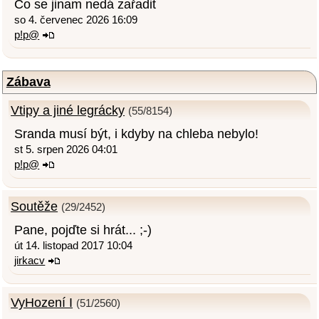
Co se jinam nedá zařadit
so 4. červenec 2026 16:09
p!p@
Zábava
Vtipy a jiné legrácky
(55/8154)
Sranda musí být, i kdyby na chleba nebylo!
st 5. srpen 2026 04:01
p!p@
Soutěže
(29/2452)
Pane, pojďte si hrát... ;-)
út 14. listopad 2017 10:04
jirkacv
VyHození I
(51/2560)