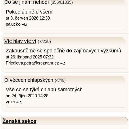
Co se jinam nehodí
(355/61339)
Pokec úplně o všem
st 3. červen 2026 12:39
palucko
Víc hlav víc ví
(7/236)
Zakousněme se společně do zajímavých výzkumů
st 26. listopad 2025 07:32
Friedlova.petra@seznam.cz
O věcech chlapských
(4/40)
Vše co se týká chlapů samotných
so 24. říjen 2020 14:28
ynim
Ženská sekce