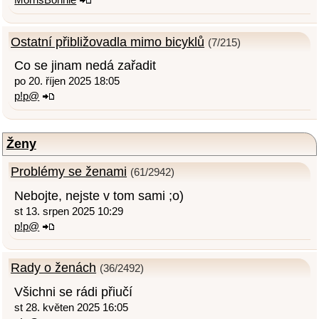
Ostatní přibližovadla mimo bicyklů
(7/215)
Co se jinam nedá zařadit
po 20. říjen 2025 18:05
p!p@
Ženy
Problémy se ženami
(61/2942)
Nebojte, nejste v tom sami ;o)
st 13. srpen 2025 10:29
p!p@
Rady o ženách
(36/2492)
Všichni se rádi přiučí
st 28. květen 2025 16:05