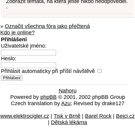
Zobrazit témata, na která ještě nikdo neodpověděl.
-
»
Označit všechna fóra jako přečtená
Kdo je online?
Přihlášení
Uživatelské jméno:
Heslo:
Přihlásit automaticky při příští návštěvě
Nahoru
Powered by
phpBB
© 2001, 2002 phpBB Group
Czech translation by
Azu
; Revised by drake127
www.elektrocigler.cz
|
Tisk v Brně
|
Barel Rock
|
Bejci.cz
|
Dětská lékárna