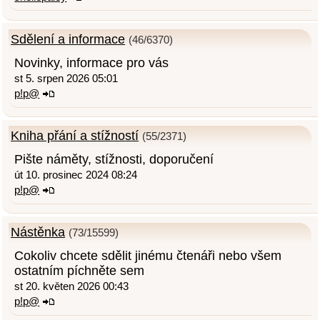
Sdělení a informace
(46/6370)
Novinky, informace pro vás
st 5. srpen 2026 05:01
p!p@
Kniha přání a stížností
(55/2371)
Pište náměty, stížnosti, doporučení
út 10. prosinec 2024 08:24
p!p@
Nástěnka
(73/15599)
Cokoliv chcete sdělit jinému čtenáři nebo všem
ostatním píchněte sem
st 20. květen 2026 00:43
p!p@