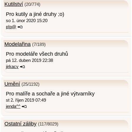
Kutilství
(20/774)
Pro kutily a jiné druhy ;o)
so 1. únor 2020 15:20
p!p@
Modelařina
(7/189)
Pro modeláře všech druhů
pá 12. duben 2019 22:38
jirkacv
Umění
(25/1192)
Pro malíře a sochaře a jiné výtvarníky
st 2. říjen 2019 07:49
jenda^^
Ostatní záliby
(117/8029)