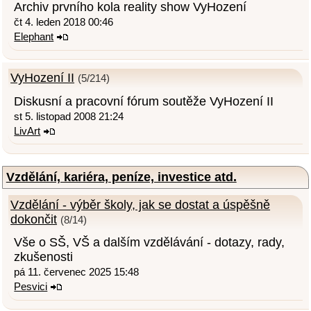
Archiv prvního kola reality show VyHození
čt 4. leden 2018 00:46
Elephant
VyHození II
(5/214)
Diskusní a pracovní fórum soutěže VyHození II
st 5. listopad 2008 21:24
LivArt
Vzdělání, kariéra, peníze, investice atd.
Vzdělání - výběr školy, jak se dostat a úspěšně
dokončit
(8/14)
Vše o SŠ, VŠ a dalším vzdělávání - dotazy, rady,
zkušenosti
pá 11. červenec 2025 15:48
Pesvici