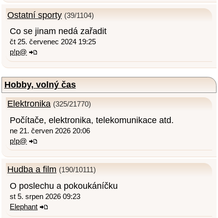
Ostatní sporty
(39/1104)
Co se jinam nedá zařadit
čt 25. červenec 2024 19:25
p!p@
Hobby, volný čas
Elektronika
(325/21770)
Počítače, elektronika, telekomunikace atd.
ne 21. červen 2026 20:06
p!p@
Hudba a film
(190/10111)
O poslechu a pokoukáníčku
st 5. srpen 2026 09:23
Elephant