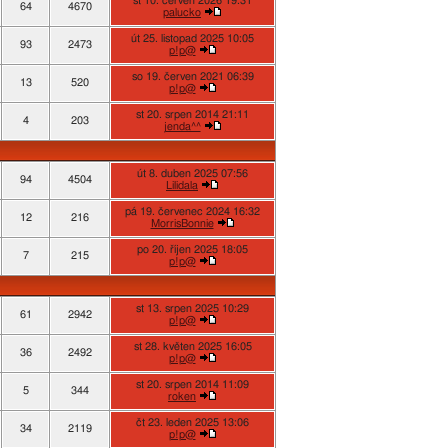
st 10. červen 2026 19:31
64
4670
palucko
út 25. listopad 2025 10:05
93
2473
p!p@
so 19. červen 2021 06:39
13
520
p!p@
st 20. srpen 2014 21:11
4
203
jenda^^
út 8. duben 2025 07:56
94
4504
Lilidala
pá 19. červenec 2024 16:32
12
216
MorrisBonnie
po 20. říjen 2025 18:05
7
215
p!p@
st 13. srpen 2025 10:29
61
2942
p!p@
st 28. květen 2025 16:05
36
2492
p!p@
st 20. srpen 2014 11:09
5
344
roken
čt 23. leden 2025 13:06
34
2119
p!p@