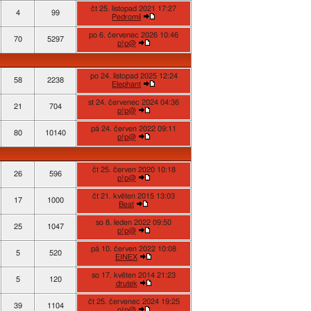
čt 25. listopad 2021 17:27
4
99
Pedromil
po 6. červenec 2026 10:46
70
5297
p!p@
po 24. listopad 2025 12:24
58
2238
Elephant
st 24. červenec 2024 04:36
21
704
p!p@
pá 24. červen 2022 09:11
80
10140
p!p@
čt 25. červen 2020 10:18
26
596
p!p@
čt 21. květen 2015 13:03
17
1000
Beat
so 8. leden 2022 09:50
25
1047
p!p@
pá 10. červen 2022 10:08
5
520
EINEX
so 17. květen 2014 21:23
5
120
drutek
čt 25. červenec 2024 19:25
39
1104
p!p@