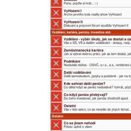
Pane, pojďte si hrát... ;-)
VyHození I
Archiv prvního kola reality show VyHození
VyHození II
Diskusní a pracovní fórum soutěže VyHození II
Vzdělání, kariéra, peníze, investice atd.
Vzdělání - výběr školy, jak se dostat a 
Vše o SŠ, VŠ a dalším vzdělávání - dotazy, rady,
Zaměstnanecká kariéra
Jak si vybrat dobrou práci, jak se tam dostat, j
Podnikání
Nezávislá obživa - OSVČ, s.r.o., a.s., rentiérství
Další vzdělávání
Další samostudium, jazyky a podobně - jak na t
Kde sehnat další peníze?
Co dělat když se peněz nedostává? Vyhrát, půjči
Co když peníze přebývají?
Do čeho investovat, jak peníze zhodnotit apod.
Ostatní
Vše v této sekci, co se nevešlo do jiných témat..
Ostatní
Co se jinam nehodí
Pokec úplně o všem