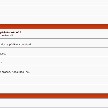
úspěšně dokončit
 zkušenosti
ak dostat přidáno a podobně...
 apod.
o?
t si apod. Nebo raději ne?
.