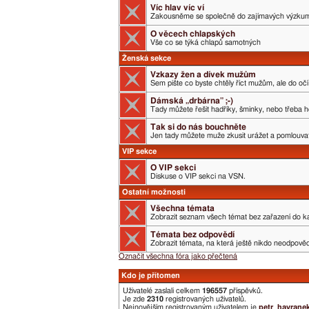
Víc hlav víc ví
Zakousněme se společně do zajímavých výzku
O věcech chlapských
Vše co se týká chlapů samotných
Ženská sekce
Vzkazy žen a dívek mužům
Sem pište co byste chtěly říct mužům, ale do očí 
Dámská „drbárna” ;-)
Tady můžete řešit hadříky, šminky, nebo třeba h
Tak si do nás bouchněte
Jen tady můžete muže zkusit urážet a pomlouvat.
VIP sekce
O VIP sekci
Diskuse o VIP sekci na VSN.
Ostatní možnosti
Všechna témata
Zobrazit seznam všech témat bez zařazení do ka
Témata bez odpovědí
Zobrazit témata, na která ještě nikdo neodpověd
Označit všechna fóra jako přečtená
Kdo je přítomen
Uživatelé zaslali celkem
196557
příspěvků.
Je zde
2310
registrovaných uživatelů.
Nejnovějším registrovaným uživatelem je
petr_havrane