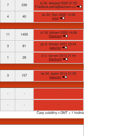
st 26. listopad 2025 07:32
7
236
Friedlova.petra@seznam.cz
so 24. říjen 2020 14:28
4
40
ynim
út 18. březen 2025 14:08
11
1455
Elephant
po 8. březen 2021 23:44
3
81
palucko
čt 3. červen 2010 21:44
1
28
Elephant
ne 24. srpen 2014 21:55
3
157
palucko
-
-
-
-
-
-
Časy uváděny v GMT + 1 hodina