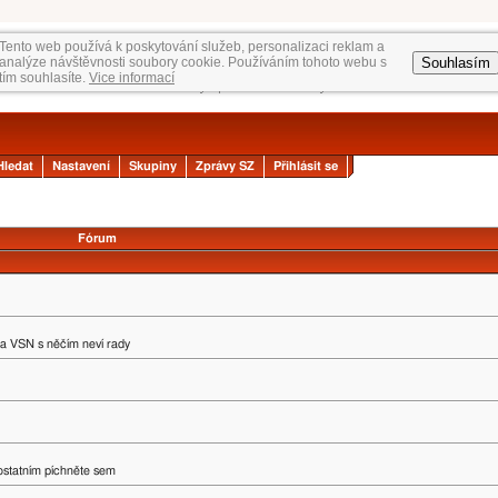
Tento web používá k poskytování služeb, personalizaci reklam a
Souhlasím
analýze návštěvnosti soubory cookie. Používáním tohoto webu s
tím souhlasíte.
Vice informací
Hledat
Nastavení
Skupiny
Zprávy SZ
Přihlásit se
Fórum
na VSN s něčím neví rady
 ostatním píchněte sem