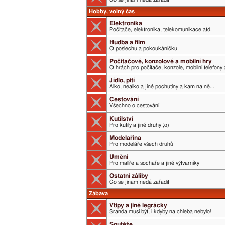
Hobby, volný čas
Elektronika
Počítače, elektronika, telekomunikace atd.
Hudba a film
O poslechu a pokoukáníčku
Počítačové, konzolové a mobilní hry
O hrách pro počítače, konzole, mobilní telefony 
Jídlo, pití
Alko, nealko a jiné pochutiny a kam na ně...
Cestování
Všechno o cestování
Kutilství
Pro kutily a jiné druhy ;o)
Modelařina
Pro modeláře všech druhů
Umění
Pro malíře a sochaře a jiné výtvarníky
Ostatní záliby
Co se jinam nedá zařadit
Zábava
Vtipy a jiné legrácky
Sranda musí být, i kdyby na chleba nebylo!
Soutěže