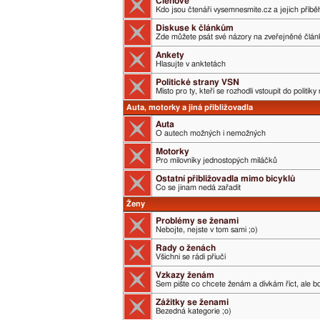
Členové
Kdo jsou čtenáři vysemnesmite.cz a jejich příběh
Diskuse k článkům
Zde můžete psát své názory na zveřejněné člán
Ankety
Hlasujte v anktetách
Politické strany VSN
Místo pro ty, kteří se rozhodli vstoupit do politik
Auta, motorky a jiná přibližovadla
Auta
O autech možných i nemožných
Motorky
Pro milovníky jednostopých miláčků
Ostatní přibližovadla mimo bicyklů
Co se jinam nedá zařadit
Ženy
Problémy se ženami
Nebojte, nejste v tom sami ;o)
Rady o ženách
Všichni se rádi přiučí
Vzkazy ženám
Sem pište co chcete ženám a dívkám říct, ale boj
Zážitky se ženami
Bezedná kategorie ;o)