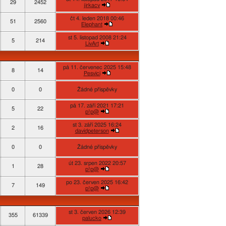
29
2452
jirkacv
čt 4. leden 2018 00:46
51
2560
Elephant
st 5. listopad 2008 21:24
5
214
LivArt
pá 11. červenec 2025 15:48
8
14
Pesvici
0
0
Žádné příspěvky
pá 17. září 2021 17:21
5
22
p!p@
st 3. září 2025 16:24
2
16
davidpeterson
0
0
Žádné příspěvky
út 23. srpen 2022 20:57
1
28
p!p@
po 23. červen 2025 16:42
7
149
p!p@
st 3. červen 2026 12:39
355
61339
palucko