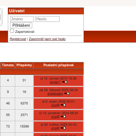
Uživatel
Zapamatovat
Registrovat
|
Zapomněl jsem své heslo
Témata
Příspěvky
Poslední příspěvek
st 16. červen 2010 19:36
4
31
jenda^^
pá 28. listopad 2025 08:34
9
16
sheliepaley
st 5. srpen 2026 05:01
46
6370
p!p@
út 10. prosinec 2024 08:24
55
2371
p!p@
st 20. květen 2026 00:43
73
15599
p!p@