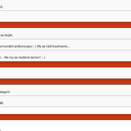
mů
se bojíte.
ormonální antikoncepci ;-) My se rádi koukneme...
.. Ale my se nedáme lacino!! ;-)
tegorií.
ěl.
k
.