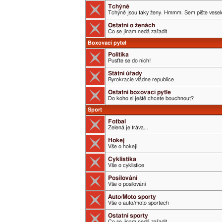
Tchýně
Tchýně jsou taky ženy. Hmmm. Sem pište veselé
Ostatní o ženách
Co se jinam nedá zařadit
Boxovací pytel
Politika
Pusťte se do nich!
Státní úřady
Byrokracie vládne republice
Ostatní boxovací pytle
Do koho si ještě chcete bouchnout?
Sport
Fotbal
Zelená je tráva...
Hokej
Vše o hokeji
Cyklistika
Vše o cyklistice
Posilování
Vše o posilování
Auto/Moto sporty
Vše o auto/moto sportech
Ostatní sporty
Co se jinam nedá zařadit