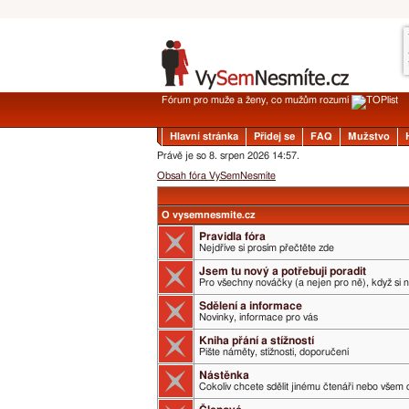
Fórum pro muže a ženy, co mužům rozumí
Hlavní stránka
Přidej se
FAQ
Mužstvo
Právě je so 8. srpen 2026 14:57.
Obsah fóra VySemNesmíte
O vysemnesmite.cz
Pravidla fóra
Nejdříve si prosím přečtěte zde
Jsem tu nový a potřebuji poradit
Pro všechny nováčky (a nejen pro ně), když si 
Sdělení a informace
Novinky, informace pro vás
Kniha přání a stížností
Pište náměty, stížnosti, doporučení
Nástěnka
Cokoliv chcete sdělit jinému čtenáři nebo všem