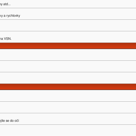
y atd...
ky a rychlovky
y na VSN.
íte se do očí