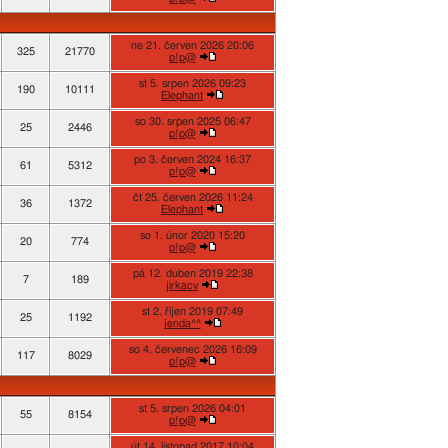
ne 21. červen 2026 20:06
325
21770
p!p@
st 5. srpen 2026 09:23
190
10111
Elephant
so 30. srpen 2025 06:47
25
2446
p!p@
po 3. červen 2024 16:37
61
5312
p!p@
čt 25. červen 2026 11:24
36
1372
Elephant
so 1. únor 2020 15:20
20
774
p!p@
pá 12. duben 2019 22:38
7
189
jirkacv
st 2. říjen 2019 07:49
25
1192
jenda^^
so 4. červenec 2026 16:09
117
8029
p!p@
st 5. srpen 2026 04:01
55
8154
p!p@
út 14. listopad 2017 10:04