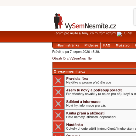
Fórum pro muže a ženy, co mužům rozumí
Hlavní stránka
Přidej se
FAQ
Mužstvo
Právě je pá 7. srpen 2026 15:38.
Obsah fóra VySemNesmíte
O vysemnesmite.cz
Pravidla fóra
Nejdříve si prosím přečtěte zde
Jsem tu nový a potřebuji poradit
Pro všechny nováčky (a nejen pro ně), když si 
Sdělení a informace
Novinky, informace pro vás
Kniha přání a stížností
Pište náměty, stížnosti, doporučení
Nástěnka
Cokoliv chcete sdělit jinému čtenáři nebo všem