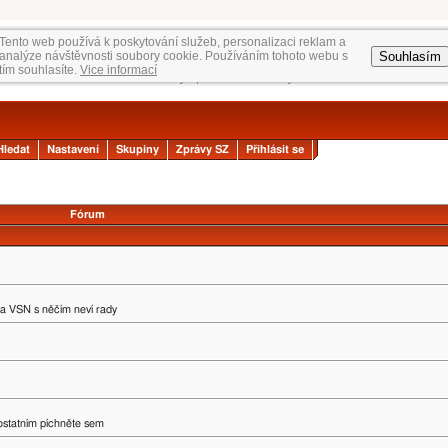
Tento web používá k poskytování služeb, personalizaci reklam a
Souhlasím
analýze návštěvnosti soubory cookie. Používáním tohoto webu s
tím souhlasíte.
Vice informací
Hledat
Nastavení
Skupiny
Zprávy SZ
Přihlásit se
Fórum
na VSN s něčím neví rady
 ostatním píchněte sem