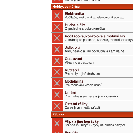
Hobby, volný čas
Elektronika
Počítače, elektronika, telekomunikace atd.
Hudba a film
O poslechu a pokoukáníčku
Počítačové, konzolové a mobilní hry
O hrách pro počítače, konzole, mobilní telefony 
Jídlo, pití
Alko, nealko a jiné pochutiny a kam na ně...
Cestování
Všechno o cestování
Kutilství
Pro kutily a jiné druhy ;o)
Modelařina
Pro modeláře všech druhů
Umění
Pro malíře a sochaře a jiné výtvarníky
Ostatní záliby
Co se jinam nedá zařadit
Zábava
Vtipy a jiné legrácky
Sranda musí být, i kdyby na chleba nebylo!
Soutěže