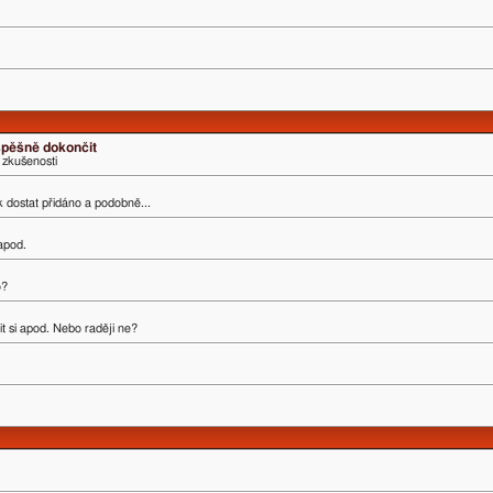
úspěšně dokončit
 zkušenosti
ak dostat přidáno a podobně...
 apod.
o?
t si apod. Nebo raději ne?
.