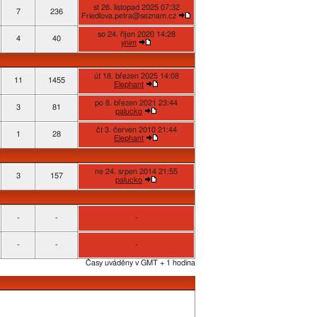
st 26. listopad 2025 07:32
7
236
Friedlova.petra@seznam.cz
so 24. říjen 2020 14:28
4
40
ynim
út 18. březen 2025 14:08
11
1455
Elephant
po 8. březen 2021 23:44
3
81
palucko
čt 3. červen 2010 21:44
1
28
Elephant
ne 24. srpen 2014 21:55
3
157
palucko
-
-
-
-
-
-
Časy uváděny v GMT + 1 hodina