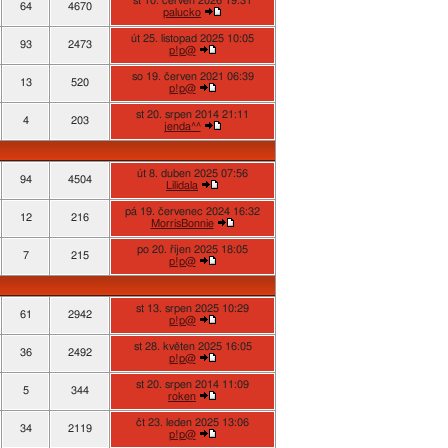
st 10. červen 2026 19:31
64
4670
palucko
út 25. listopad 2025 10:05
93
2473
p!p@
so 19. červen 2021 06:39
13
520
p!p@
st 20. srpen 2014 21:11
4
203
jenda^^
út 8. duben 2025 07:56
94
4504
Lilidala
pá 19. červenec 2024 16:32
12
216
MorrisBonnie
po 20. říjen 2025 18:05
7
215
p!p@
st 13. srpen 2025 10:29
61
2942
p!p@
st 28. květen 2025 16:05
36
2492
p!p@
st 20. srpen 2014 11:09
5
344
roken
čt 23. leden 2025 13:06
34
2119
p!p@