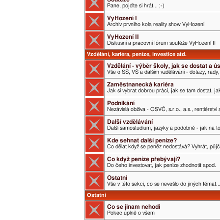
Pane, pojďte si hrát... ;-)
VyHození I
Archiv prvního kola reality show VyHození
VyHození II
Diskusní a pracovní fórum soutěže VyHození II
Vzdělání, kariéra, peníze, investice atd.
Vzdělání - výběr školy, jak se dostat a 
Vše o SŠ, VŠ a dalším vzdělávání - dotazy, rady,
Zaměstnanecká kariéra
Jak si vybrat dobrou práci, jak se tam dostat, j
Podnikání
Nezávislá obživa - OSVČ, s.r.o., a.s., rentiérství
Další vzdělávání
Další samostudium, jazyky a podobně - jak na t
Kde sehnat další peníze?
Co dělat když se peněz nedostává? Vyhrát, půjči
Co když peníze přebývají?
Do čeho investovat, jak peníze zhodnotit apod.
Ostatní
Vše v této sekci, co se nevešlo do jiných témat..
Ostatní
Co se jinam nehodí
Pokec úplně o všem