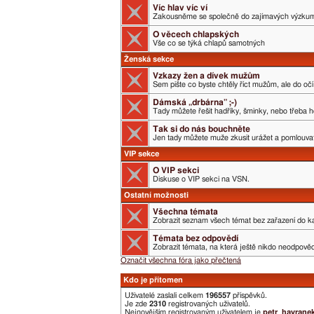
Víc hlav víc ví
Zakousněme se společně do zajímavých výzku
O věcech chlapských
Vše co se týká chlapů samotných
Ženská sekce
Vzkazy žen a dívek mužům
Sem pište co byste chtěly říct mužům, ale do očí 
Dámská „drbárna” ;-)
Tady můžete řešit hadříky, šminky, nebo třeba h
Tak si do nás bouchněte
Jen tady můžete muže zkusit urážet a pomlouvat.
VIP sekce
O VIP sekci
Diskuse o VIP sekci na VSN.
Ostatní možnosti
Všechna témata
Zobrazit seznam všech témat bez zařazení do ka
Témata bez odpovědí
Zobrazit témata, na která ještě nikdo neodpověd
Označit všechna fóra jako přečtená
Kdo je přítomen
Uživatelé zaslali celkem
196557
příspěvků.
Je zde
2310
registrovaných uživatelů.
Nejnovějším registrovaným uživatelem je
petr_havrane