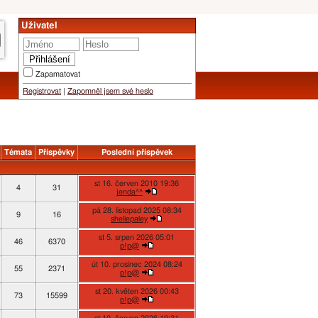
Uživatel
Zapamatovat
Registrovat
|
Zapomněl jsem své heslo
Témata
Příspěvky
Poslední příspěvek
st 16. červen 2010 19:36
4
31
jenda^^
pá 28. listopad 2025 08:34
9
16
sheliepaley
st 5. srpen 2026 05:01
46
6370
p!p@
út 10. prosinec 2024 08:24
55
2371
p!p@
st 20. květen 2026 00:43
73
15599
p!p@