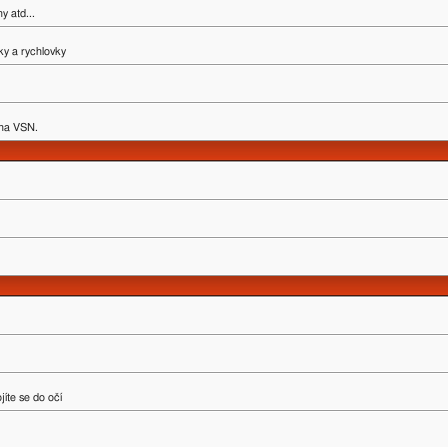
y atd...
ky a rychlovky
y na VSN.
íte se do očí