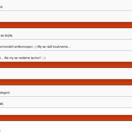
mů
se bojíte.
ormonální antikoncepci ;-) My se rádi koukneme...
.. Ale my se nedáme lacino!! ;-)
tegorií.
ěl.
k
.