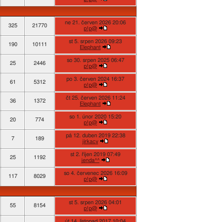
ne 21. červen 2026 20:06
325
21770
p!p@
st 5. srpen 2026 09:23
190
10111
Elephant
so 30. srpen 2025 06:47
25
2446
p!p@
po 3. červen 2024 16:37
61
5312
p!p@
čt 25. červen 2026 11:24
36
1372
Elephant
so 1. únor 2020 15:20
20
774
p!p@
pá 12. duben 2019 22:38
7
189
jirkacv
st 2. říjen 2019 07:49
25
1192
jenda^^
so 4. červenec 2026 16:09
117
8029
p!p@
st 5. srpen 2026 04:01
55
8154
p!p@
út 14. listopad 2017 10:04