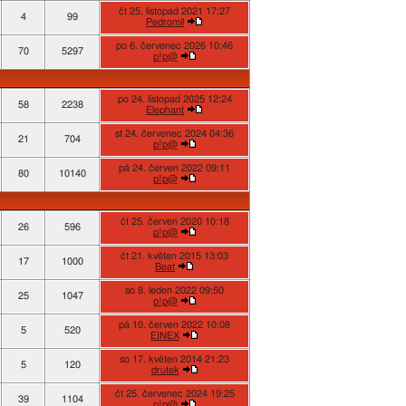
čt 25. listopad 2021 17:27
4
99
Pedromil
po 6. červenec 2026 10:46
70
5297
p!p@
po 24. listopad 2025 12:24
58
2238
Elephant
st 24. červenec 2024 04:36
21
704
p!p@
pá 24. červen 2022 09:11
80
10140
p!p@
čt 25. červen 2020 10:18
26
596
p!p@
čt 21. květen 2015 13:03
17
1000
Beat
so 8. leden 2022 09:50
25
1047
p!p@
pá 10. červen 2022 10:08
5
520
EINEX
so 17. květen 2014 21:23
5
120
drutek
čt 25. červenec 2024 19:25
39
1104
p!p@