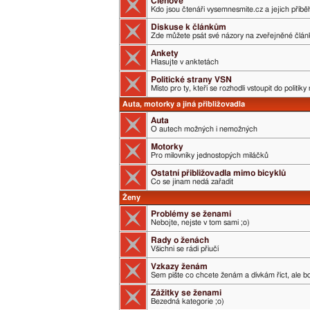
Členové
Kdo jsou čtenáři vysemnesmite.cz a jejich příběh
Diskuse k článkům
Zde můžete psát své názory na zveřejněné člán
Ankety
Hlasujte v anktetách
Politické strany VSN
Místo pro ty, kteří se rozhodli vstoupit do politik
Auta, motorky a jiná přibližovadla
Auta
O autech možných i nemožných
Motorky
Pro milovníky jednostopých miláčků
Ostatní přibližovadla mimo bicyklů
Co se jinam nedá zařadit
Ženy
Problémy se ženami
Nebojte, nejste v tom sami ;o)
Rady o ženách
Všichni se rádi přiučí
Vzkazy ženám
Sem pište co chcete ženám a dívkám říct, ale boj
Zážitky se ženami
Bezedná kategorie ;o)