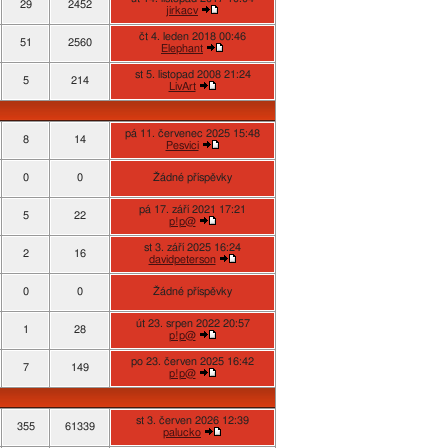
29
2452
jirkacv
čt 4. leden 2018 00:46
51
2560
Elephant
st 5. listopad 2008 21:24
5
214
LivArt
pá 11. červenec 2025 15:48
8
14
Pesvici
0
0
Žádné příspěvky
pá 17. září 2021 17:21
5
22
p!p@
st 3. září 2025 16:24
2
16
davidpeterson
0
0
Žádné příspěvky
út 23. srpen 2022 20:57
1
28
p!p@
po 23. červen 2025 16:42
7
149
p!p@
st 3. červen 2026 12:39
355
61339
palucko