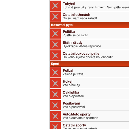
Tchýně
Tchýně jsou taky ženy. Hmmm. Sem pište veselé
Ostatní o ženách
Co se jinam nedá zařadit
Boxovací pytel
Politika
Pusťte se do nich!
Státní úřady
Byrokracie vládne republice
Ostatní boxovací pytle
Do koho si ještě chcete bouchnout?
Sport
Fotbal
Zelená je tráva...
Hokej
Vše o hokeji
Cyklistika
Vše o cyklistice
Posilování
Vše o posilování
Auto/Moto sporty
Vše o auto/moto sportech
Ostatní sporty
Co se jinam nedá zařadit