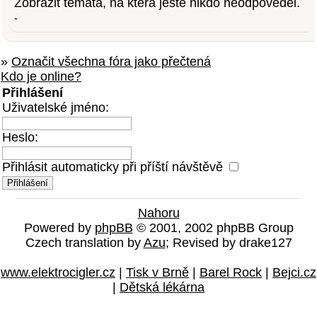
Zobrazit témata, na která ještě nikdo neodpověděl.
-
»
Označit všechna fóra jako přečtená
Kdo je online?
Přihlášení
Uživatelské jméno:
Heslo:
Přihlásit automaticky při příští návštěvě
Nahoru
Powered by
phpBB
© 2001, 2002 phpBB Group
Czech translation by
Azu
; Revised by drake127
www.elektrocigler.cz
|
Tisk v Brně
|
Barel Rock
|
Bejci.cz
|
Dětská lékárna