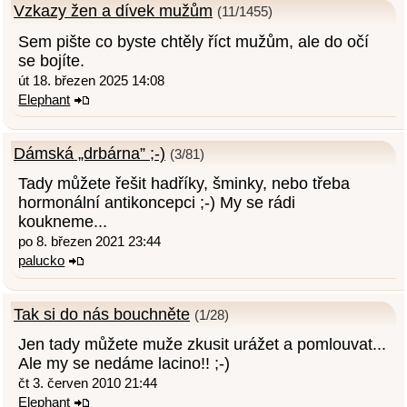
Vzkazy žen a dívek mužům
(11/1455)
Sem pište co byste chtěly říct mužům, ale do očí
se bojíte.
út 18. březen 2025 14:08
Elephant
Dámská „drbárna” ;-)
(3/81)
Tady můžete řešit hadříky, šminky, nebo třeba
hormonální antikoncepci ;-) My se rádi
koukneme...
po 8. březen 2021 23:44
palucko
Tak si do nás bouchněte
(1/28)
Jen tady můžete muže zkusit urážet a pomlouvat...
Ale my se nedáme lacino!! ;-)
čt 3. červen 2010 21:44
Elephant