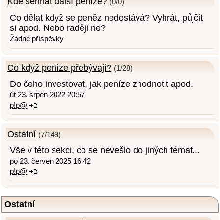
Kde sehnat další peníze?
(0/0)
Co dělat když se peněz nedostává? Vyhrát, půjčit
si apod. Nebo raději ne?
Žádné příspěvky
Co když peníze přebývají?
(1/28)
Do čeho investovat, jak peníze zhodnotit apod.
út 23. srpen 2022 20:57
p!p@
Ostatní
(7/149)
Vše v této sekci, co se nevešlo do jiných témat...
po 23. červen 2025 16:42
p!p@
Ostatní