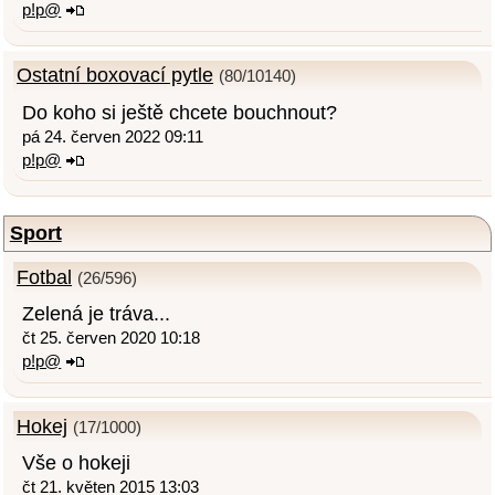
p!p@
Ostatní boxovací pytle
(80/10140)
Do koho si ještě chcete bouchnout?
pá 24. červen 2022 09:11
p!p@
Sport
Fotbal
(26/596)
Zelená je tráva...
čt 25. červen 2020 10:18
p!p@
Hokej
(17/1000)
Vše o hokeji
čt 21. květen 2015 13:03