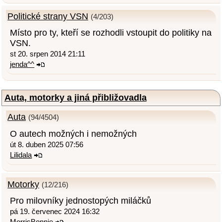
Politické strany VSN
(4/203)
Místo pro ty, kteří se rozhodli vstoupit do politiky na
VSN.
st 20. srpen 2014 21:11
jenda^^
Auta, motorky a jiná přibližovadla
Auta
(94/4504)
O autech možných i nemožných
út 8. duben 2025 07:56
Lilidala
Motorky
(12/216)
Pro milovníky jednostopých miláčků
pá 19. červenec 2024 16:32
MorrisBonnie