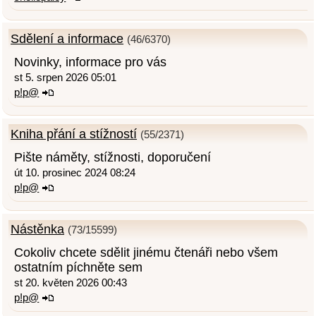
Sdělení a informace
(46/6370)
Novinky, informace pro vás
st 5. srpen 2026 05:01
p!p@
Kniha přání a stížností
(55/2371)
Pište náměty, stížnosti, doporučení
út 10. prosinec 2024 08:24
p!p@
Nástěnka
(73/15599)
Cokoliv chcete sdělit jinému čtenáři nebo všem
ostatním píchněte sem
st 20. květen 2026 00:43
p!p@