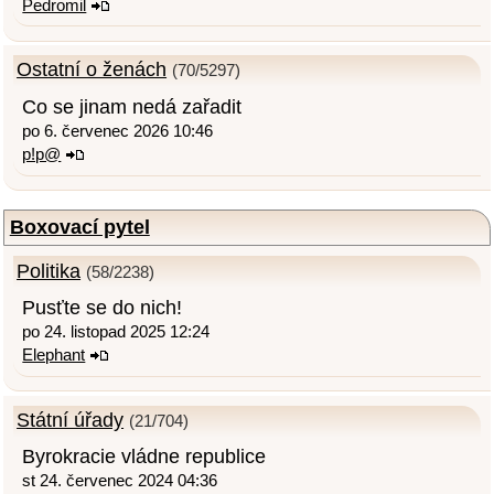
Pedromil
Ostatní o ženách
(70/5297)
Co se jinam nedá zařadit
po 6. červenec 2026 10:46
p!p@
Boxovací pytel
Politika
(58/2238)
Pusťte se do nich!
po 24. listopad 2025 12:24
Elephant
Státní úřady
(21/704)
Byrokracie vládne republice
st 24. červenec 2024 04:36