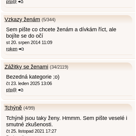
p!p@
Vzkazy ženám
(5/344)
Sem pište co chcete ženám a dívkám říct, ale
bojíte se do očí
st 20. srpen 2014 11:09
roken
Zážitky se ženami
(34/2119)
Bezedná kategorie ;o)
čt 23. leden 2025 13:06
p!p@
Tchýně
(4/99)
Tchýně jsou taky ženy. Hmmm. Sem pište veselé i
smutné zkušenosti.
čt 25. listopad 2021 17:27