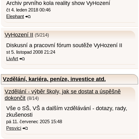
Archiv prvního kola reality show VyHození
čt 4. leden 2018 00:46
Elephant
VyHození II
(5/214)
Diskusní a pracovní fórum soutěže VyHození II
st 5. listopad 2008 21:24
LivArt
Vzdělání, kariéra, peníze, investice atd.
Vzdělání - výběr školy, jak se dostat a úspěšně
dokončit
(8/14)
Vše o SŠ, VŠ a dalším vzdělávání - dotazy, rady,
zkušenosti
pá 11. červenec 2025 15:48
Pesvici