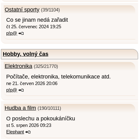
Ostatní sporty
(39/1104)
Co se jinam nedá zařadit
čt 25. červenec 2024 19:25
p!p@
Hobby, volný čas
Elektronika
(325/21770)
Počítače, elektronika, telekomunikace atd.
ne 21. červen 2026 20:06
p!p@
Hudba a film
(190/10111)
O poslechu a pokoukáníčku
st 5. srpen 2026 09:23
Elephant