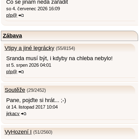
Co se jinam nedá zařadit
so 4. červenec 2026 16:09
p!p@
Zábava
Vtipy a jiné legrácky
(55/8154)
Sranda musí být, i kdyby na chleba nebylo!
st 5. srpen 2026 04:01
p!p@
Soutěže
(29/2452)
Pane, pojďte si hrát... ;-)
út 14. listopad 2017 10:04
jirkacv
VyHození I
(51/2560)