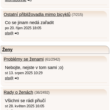
Ostatní přibližovadla mimo bicyklů
(7/215)
Co se jinam nedá zařadit
po 20. říjen 2025 18:05
p!p@
Ženy
Problémy se ženami
(61/2942)
Nebojte, nejste v tom sami ;o)
st 13. srpen 2025 10:29
p!p@
Rady o ženách
(36/2492)
Všichni se rádi přiučí
st 28. květen 2025 16:05