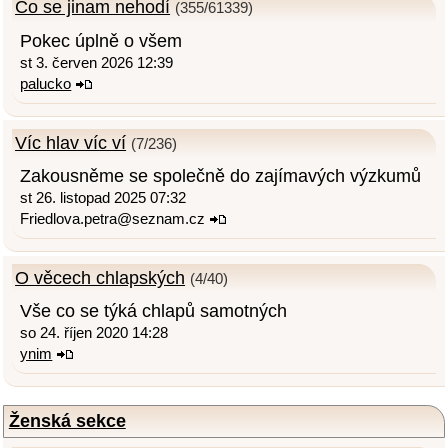
Co se jinam nehodí
(355/61339)
Pokec úplně o všem
st 3. červen 2026 12:39
palucko
Víc hlav víc ví
(7/236)
Zakousněme se společně do zajímavých výzkumů
st 26. listopad 2025 07:32
Friedlova.petra@seznam.cz
O věcech chlapských
(4/40)
Vše co se týká chlapů samotných
so 24. říjen 2020 14:28
ynim
Ženská sekce