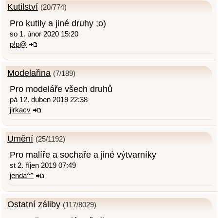
Kutilství
(20/774)
Pro kutily a jiné druhy ;o)
so 1. únor 2020 15:20
p!p@
Modelařina
(7/189)
Pro modeláře všech druhů
pá 12. duben 2019 22:38
jirkacv
Umění
(25/1192)
Pro malíře a sochaře a jiné výtvarníky
st 2. říjen 2019 07:49
jenda^^
Ostatní záliby
(117/8029)