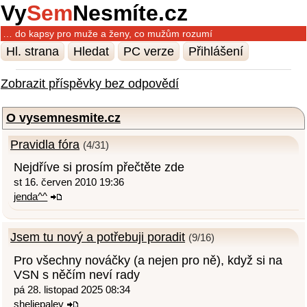
Vy
Sem
Nesmíte.cz
… do kapsy pro muže a ženy, co mužům rozumí
Hl. strana
Hledat
PC verze
Přihlášení
Zobrazit příspěvky bez odpovědí
O vysemnesmite.cz
Pravidla fóra
(4/31)
Nejdříve si prosím přečtěte zde
st 16. červen 2010 19:36
jenda^^
Jsem tu nový a potřebuji poradit
(9/16)
Pro všechny nováčky (a nejen pro ně), když si na
VSN s něčím neví rady
pá 28. listopad 2025 08:34
sheliepaley