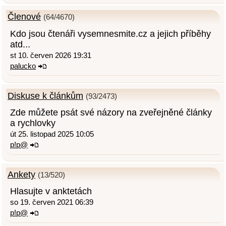
Členové
(64/4670)
Kdo jsou čtenáři vysemnesmite.cz a jejich příběhy
atd...
st 10. červen 2026 19:31
palucko
Diskuse k článkům
(93/2473)
Zde můžete psát své názory na zveřejněné články
a rychlovky
út 25. listopad 2025 10:05
p!p@
Ankety
(13/520)
Hlasujte v anktetách
so 19. červen 2021 06:39
p!p@