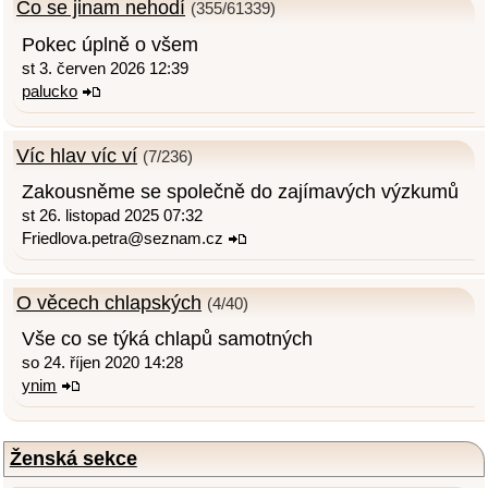
Co se jinam nehodí
(355/61339)
Pokec úplně o všem
st 3. červen 2026 12:39
palucko
Víc hlav víc ví
(7/236)
Zakousněme se společně do zajímavých výzkumů
st 26. listopad 2025 07:32
Friedlova.petra@seznam.cz
O věcech chlapských
(4/40)
Vše co se týká chlapů samotných
so 24. říjen 2020 14:28
ynim
Ženská sekce