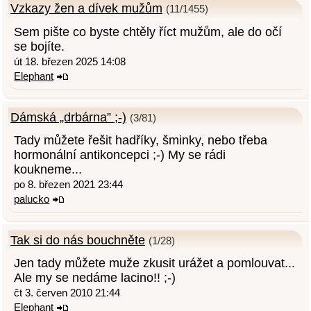
Vzkazy žen a dívek mužům
(11/1455)
Sem pište co byste chtěly říct mužům, ale do očí
se bojíte.
út 18. březen 2025 14:08
Elephant
Dámská „drbárna” ;-)
(3/81)
Tady můžete řešit hadříky, šminky, nebo třeba
hormonální antikoncepci ;-) My se rádi
koukneme...
po 8. březen 2021 23:44
palucko
Tak si do nás bouchněte
(1/28)
Jen tady můžete muže zkusit urážet a pomlouvat...
Ale my se nedáme lacino!! ;-)
čt 3. červen 2010 21:44
Elephant