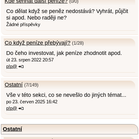
Kde sehnat další peníze?
(0/0)
Co dělat když se peněz nedostává? Vyhrát, půjčit
si apod. Nebo raději ne?
Žádné příspěvky
Co když peníze přebývají?
(1/28)
Do čeho investovat, jak peníze zhodnotit apod.
út 23. srpen 2022 20:57
p!p@
Ostatní
(7/149)
Vše v této sekci, co se nevešlo do jiných témat...
po 23. červen 2025 16:42
p!p@
Ostatní