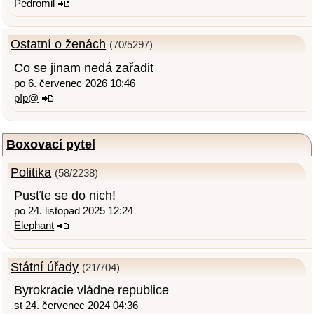
Pedromil
Ostatní o ženách
(70/5297)
Co se jinam nedá zařadit
po 6. červenec 2026 10:46
p!p@
Boxovací pytel
Politika
(58/2238)
Pusťte se do nich!
po 24. listopad 2025 12:24
Elephant
Státní úřady
(21/704)
Byrokracie vládne republice
st 24. červenec 2024 04:36