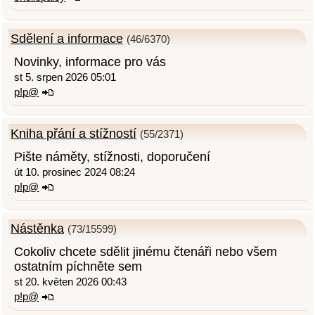
Sdělení a informace
(46/6370)
Novinky, informace pro vás
st 5. srpen 2026 05:01
p!p@
Kniha přání a stížností
(55/2371)
Pište náměty, stížnosti, doporučení
út 10. prosinec 2024 08:24
p!p@
Nástěnka
(73/15599)
Cokoliv chcete sdělit jinému čtenáři nebo všem
ostatním píchněte sem
st 20. květen 2026 00:43
p!p@