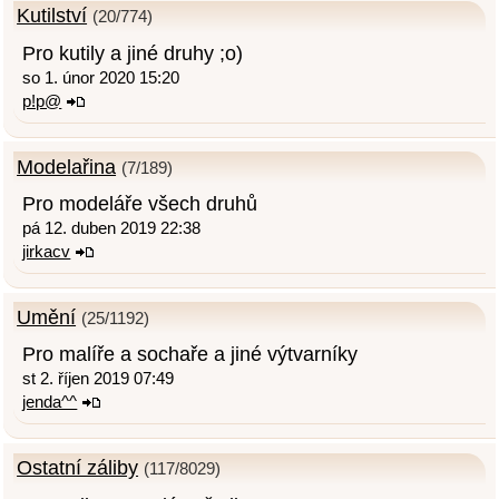
Kutilství
(20/774)
Pro kutily a jiné druhy ;o)
so 1. únor 2020 15:20
p!p@
Modelařina
(7/189)
Pro modeláře všech druhů
pá 12. duben 2019 22:38
jirkacv
Umění
(25/1192)
Pro malíře a sochaře a jiné výtvarníky
st 2. říjen 2019 07:49
jenda^^
Ostatní záliby
(117/8029)