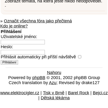
Zobrazit témata, na která ještě nikdo neodpověděl.
-
»
Označit všechna fóra jako přečtená
Kdo je online?
Přihlášení
Uživatelské jméno:
Heslo:
Přihlásit automaticky při příští návštěvě
Nahoru
Powered by
phpBB
© 2001, 2002 phpBB Group
Czech translation by
Azu
; Revised by drake127
www.elektrocigler.cz
|
Tisk v Brně
|
Barel Rock
|
Bejci.cz
|
Dětská lékárna