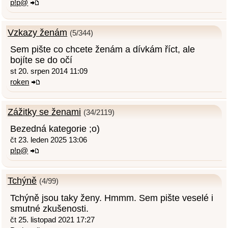
p!p@
Vzkazy ženám
(5/344)
Sem pište co chcete ženám a dívkám říct, ale
bojíte se do očí
st 20. srpen 2014 11:09
roken
Zážitky se ženami
(34/2119)
Bezedná kategorie ;o)
čt 23. leden 2025 13:06
p!p@
Tchýně
(4/99)
Tchýně jsou taky ženy. Hmmm. Sem pište veselé i
smutné zkušenosti.
čt 25. listopad 2021 17:27