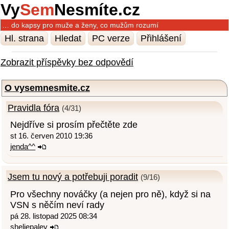
Vy
Sem
Nesmíte.cz
… do kapsy pro muže a ženy, co mužům rozumí
Hl. strana
Hledat
PC verze
Přihlášení
Zobrazit příspěvky bez odpovědí
O vysemnesmite.cz
Pravidla fóra
(4/31)
Nejdříve si prosím přečtěte zde
st 16. červen 2010 19:36
jenda^^
Jsem tu nový a potřebuji poradit
(9/16)
Pro všechny nováčky (a nejen pro ně), když si na
VSN s něčím neví rady
pá 28. listopad 2025 08:34
sheliepaley