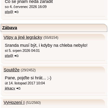
Co se jinam nedá zařadit
so 4. červenec 2026 16:09
p!p@
Zábava
Vtipy a jiné legrácky
(55/8154)
Sranda musí být, i kdyby na chleba nebylo!
st 5. srpen 2026 04:01
p!p@
Soutěže
(29/2452)
Pane, pojďte si hrát... ;-)
út 14. listopad 2017 10:04
jirkacv
VyHození I
(51/2560)