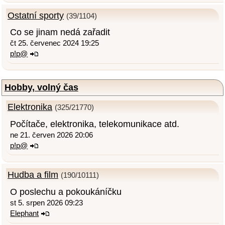
Ostatní sporty
(39/1104)
Co se jinam nedá zařadit
čt 25. červenec 2024 19:25
p!p@
Hobby, volný čas
Elektronika
(325/21770)
Počítače, elektronika, telekomunikace atd.
ne 21. červen 2026 20:06
p!p@
Hudba a film
(190/10111)
O poslechu a pokoukáníčku
st 5. srpen 2026 09:23
Elephant