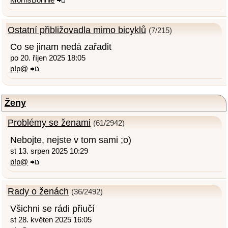
Ostatní přibližovadla mimo bicyklů
(7/215)
Co se jinam nedá zařadit
po 20. říjen 2025 18:05
p!p@
Ženy
Problémy se ženami
(61/2942)
Nebojte, nejste v tom sami ;o)
st 13. srpen 2025 10:29
p!p@
Rady o ženách
(36/2492)
Všichni se rádi přiučí
st 28. květen 2025 16:05