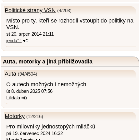
Politické strany VSN
(4/203)
Místo pro ty, kteří se rozhodli vstoupit do politiky na
VSN.
st 20. srpen 2014 21:11
jenda^^
Auta, motorky a jiná přibližovadla
Auta
(94/4504)
O autech možných i nemožných
út 8. duben 2025 07:56
Lilidala
Motorky
(12/216)
Pro milovníky jednostopých miláčků
pá 19. červenec 2024 16:32
MorrisBonnie