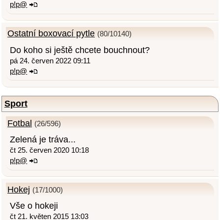
p!p@
Ostatní boxovací pytle
(80/10140)
Do koho si ještě chcete bouchnout?
pá 24. červen 2022 09:11
p!p@
Sport
Fotbal
(26/596)
Zelená je tráva...
čt 25. červen 2020 10:18
p!p@
Hokej
(17/1000)
Vše o hokeji
čt 21. květen 2015 13:03