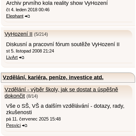
Archiv prvního kola reality show VyHození
čt 4. leden 2018 00:46
Elephant
VyHození II
(5/214)
Diskusní a pracovní fórum soutěže VyHození II
st 5. listopad 2008 21:24
LivArt
Vzdělání, kariéra, peníze, investice atd.
Vzdělání - výběr školy, jak se dostat a úspěšně
dokončit
(8/14)
Vše o SŠ, VŠ a dalším vzdělávání - dotazy, rady,
zkušenosti
pá 11. červenec 2025 15:48
Pesvici