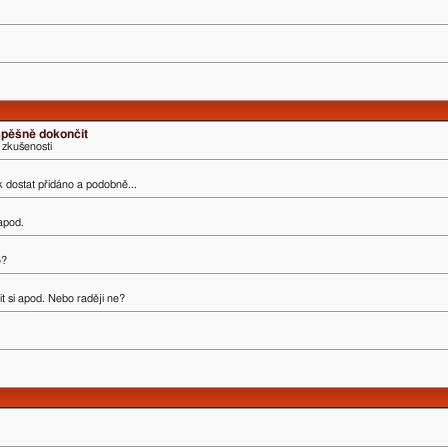
úspěšně dokončit
 zkušenosti
ak dostat přidáno a podobně...
 apod.
o?
t si apod. Nebo raději ne?
.