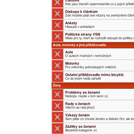
Členové
Kdo jsou čtenáři vysemnesmite.cz a jejich příběh
Diskuse k článkům
Zde můžete psát své názory na zveřejněné člán
Ankety
Hlasujte v anktetách
Politické strany VSN
Místo pro ty, kteří se rozhodli vstoupit do politik
Auta, motorky a jiná přibližovadla
Auta
O autech možných i nemožných
Motorky
Pro milovníky jednostopých miláčků
Ostatní přibližovadla mimo bicyklů
Co se jinam nedá zařadit
Ženy
Problémy se ženami
Nebojte, nejste v tom sami ;o)
Rady o ženách
Všichni se rádi přiučí
Vzkazy ženám
Sem pište co chcete ženám a dívkám říct, ale boj
Zážitky se ženami
Bezedná kategorie ;o)