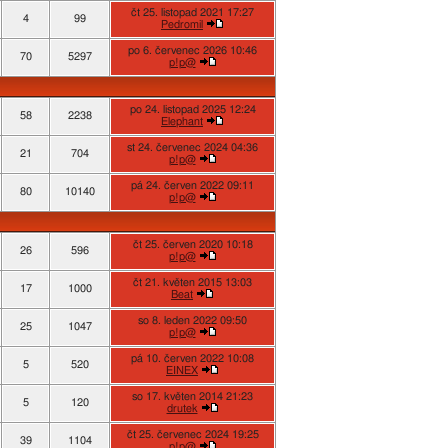
čt 25. listopad 2021 17:27
4
99
Pedromil
po 6. červenec 2026 10:46
70
5297
p!p@
po 24. listopad 2025 12:24
58
2238
Elephant
st 24. červenec 2024 04:36
21
704
p!p@
pá 24. červen 2022 09:11
80
10140
p!p@
čt 25. červen 2020 10:18
26
596
p!p@
čt 21. květen 2015 13:03
17
1000
Beat
so 8. leden 2022 09:50
25
1047
p!p@
pá 10. červen 2022 10:08
5
520
EINEX
so 17. květen 2014 21:23
5
120
drutek
čt 25. červenec 2024 19:25
39
1104
p!p@