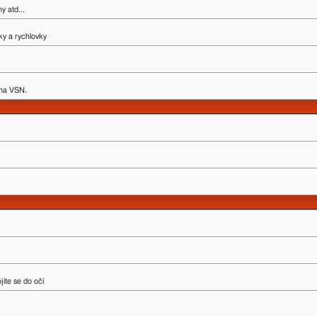
y atd...
ky a rychlovky
y na VSN.
íte se do očí