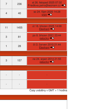
st 26. listopad 2025 07:32
7
236
Friedlova.petra@seznam.cz
so 24. říjen 2020 14:28
4
40
ynim
út 18. březen 2025 14:08
11
1455
Elephant
po 8. březen 2021 23:44
3
81
palucko
čt 3. červen 2010 21:44
1
28
Elephant
ne 24. srpen 2014 21:55
3
157
palucko
-
-
-
-
-
-
Časy uváděny v GMT + 1 hodina