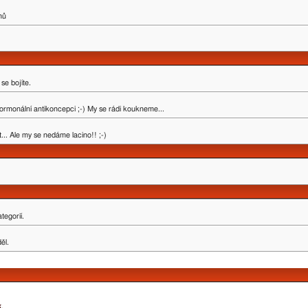
mů
se bojíte.
ormonální antikoncepci ;-) My se rádi koukneme...
.. Ale my se nedáme lacino!! ;-)
tegorií.
ěl.
k
.