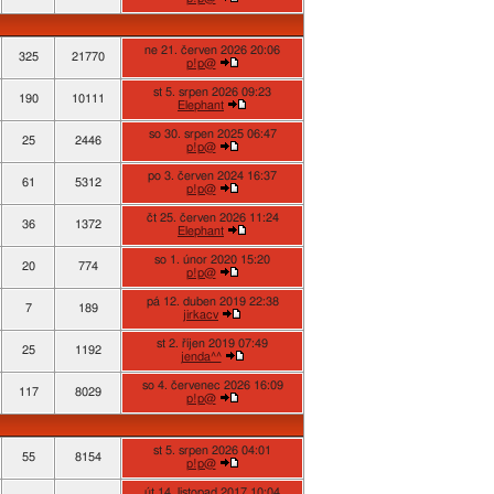
ne 21. červen 2026 20:06
325
21770
p!p@
st 5. srpen 2026 09:23
190
10111
Elephant
so 30. srpen 2025 06:47
25
2446
p!p@
po 3. červen 2024 16:37
61
5312
p!p@
čt 25. červen 2026 11:24
36
1372
Elephant
so 1. únor 2020 15:20
20
774
p!p@
pá 12. duben 2019 22:38
7
189
jirkacv
st 2. říjen 2019 07:49
25
1192
jenda^^
so 4. červenec 2026 16:09
117
8029
p!p@
st 5. srpen 2026 04:01
55
8154
p!p@
út 14. listopad 2017 10:04