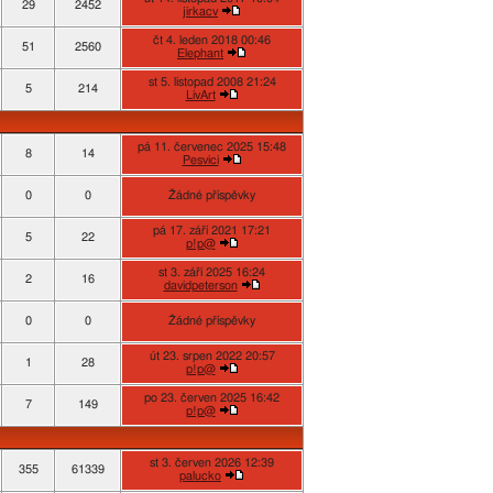
29
2452
jirkacv
čt 4. leden 2018 00:46
51
2560
Elephant
st 5. listopad 2008 21:24
5
214
LivArt
pá 11. červenec 2025 15:48
8
14
Pesvici
0
0
Žádné příspěvky
pá 17. září 2021 17:21
5
22
p!p@
st 3. září 2025 16:24
2
16
davidpeterson
0
0
Žádné příspěvky
út 23. srpen 2022 20:57
1
28
p!p@
po 23. červen 2025 16:42
7
149
p!p@
st 3. červen 2026 12:39
355
61339
palucko