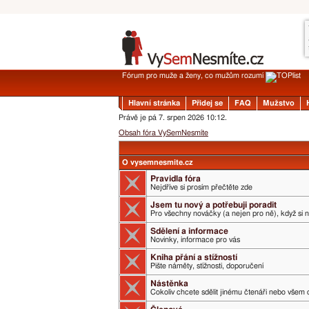
Fórum pro muže a ženy, co mužům rozumí
Hlavní stránka
Přidej se
FAQ
Mužstvo
Právě je pá 7. srpen 2026 10:12.
Obsah fóra VySemNesmíte
O vysemnesmite.cz
Pravidla fóra
Nejdříve si prosím přečtěte zde
Jsem tu nový a potřebuji poradit
Pro všechny nováčky (a nejen pro ně), když si 
Sdělení a informace
Novinky, informace pro vás
Kniha přání a stížností
Pište náměty, stížnosti, doporučení
Nástěnka
Cokoliv chcete sdělit jinému čtenáři nebo všem