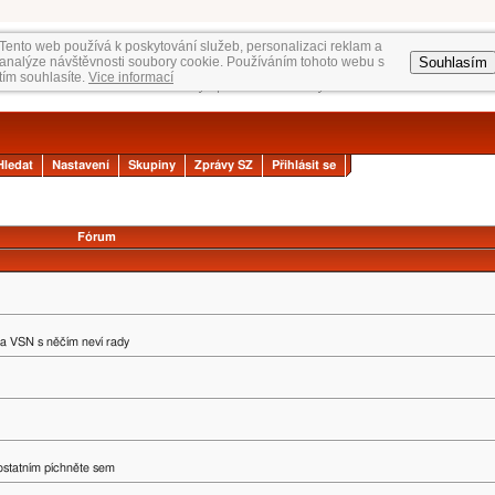
Tento web používá k poskytování služeb, personalizaci reklam a
Souhlasím
analýze návštěvnosti soubory cookie. Používáním tohoto webu s
tím souhlasíte.
Vice informací
Hledat
Nastavení
Skupiny
Zprávy SZ
Přihlásit se
Fórum
na VSN s něčím neví rady
 ostatním píchněte sem