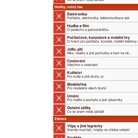
Hobby, volný čas
Elektronika
Počítače, elektronika, telekomunikace atd.
Hudba a film
O poslechu a pokoukáníčku
Počítačové, konzolové a mobilní hry
O hrách pro počítače, konzole, mobilní telefony 
Jídlo, pití
Alko, nealko a jiné pochutiny a kam na ně...
Cestování
Všechno o cestování
Kutilství
Pro kutily a jiné druhy ;o)
Modelařina
Pro modeláře všech druhů
Umění
Pro malíře a sochaře a jiné výtvarníky
Ostatní záliby
Co se jinam nedá zařadit
Zábava
Vtipy a jiné legrácky
Sranda musí být, i kdyby na chleba nebylo!
Soutěže