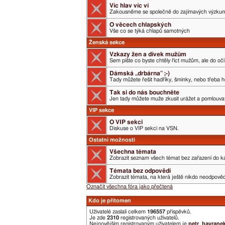
Víc hlav víc ví
Zakousněme se společně do zajímavých výzku
O věcech chlapských
Vše co se týká chlapů samotných
Ženská sekce
Vzkazy žen a dívek mužům
Sem pište co byste chtěly říct mužům, ale do očí 
Dámská „drbárna” ;-)
Tady můžete řešit hadříky, šminky, nebo třeba h
Tak si do nás bouchněte
Jen tady můžete muže zkusit urážet a pomlouvat.
VIP sekce
O VIP sekci
Diskuse o VIP sekci na VSN.
Ostatní možnosti
Všechna témata
Zobrazit seznam všech témat bez zařazení do ka
Témata bez odpovědí
Zobrazit témata, na která ještě nikdo neodpověd
Označit všechna fóra jako přečtená
Kdo je přítomen
Uživatelé zaslali celkem
196557
příspěvků.
Je zde
2310
registrovaných uživatelů.
Nejnovějším registrovaným uživatelem je
petr_havrane