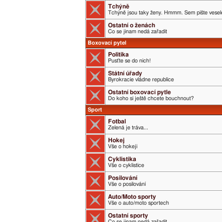
Tchýně
Tchýně jsou taky ženy. Hmmm. Sem pište veselé
Ostatní o ženách
Co se jinam nedá zařadit
Boxovací pytel
Politika
Pusťte se do nich!
Státní úřady
Byrokracie vládne republice
Ostatní boxovací pytle
Do koho si ještě chcete bouchnout?
Sport
Fotbal
Zelená je tráva...
Hokej
Vše o hokeji
Cyklistika
Vše o cyklistice
Posilování
Vše o posilování
Auto/Moto sporty
Vše o auto/moto sportech
Ostatní sporty
Co se jinam nedá zařadit