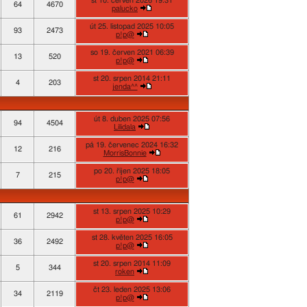
st 10. červen 2026 19:31
64
4670
palucko
út 25. listopad 2025 10:05
93
2473
p!p@
so 19. červen 2021 06:39
13
520
p!p@
st 20. srpen 2014 21:11
4
203
jenda^^
út 8. duben 2025 07:56
94
4504
Lilidala
pá 19. červenec 2024 16:32
12
216
MorrisBonnie
po 20. říjen 2025 18:05
7
215
p!p@
st 13. srpen 2025 10:29
61
2942
p!p@
st 28. květen 2025 16:05
36
2492
p!p@
st 20. srpen 2014 11:09
5
344
roken
čt 23. leden 2025 13:06
34
2119
p!p@