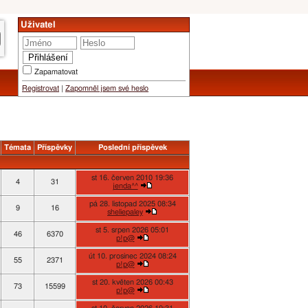
Uživatel
Zapamatovat
Registrovat
|
Zapomněl jsem své heslo
Témata
Příspěvky
Poslední příspěvek
st 16. červen 2010 19:36
4
31
jenda^^
pá 28. listopad 2025 08:34
9
16
sheliepaley
st 5. srpen 2026 05:01
46
6370
p!p@
út 10. prosinec 2024 08:24
55
2371
p!p@
st 20. květen 2026 00:43
73
15599
p!p@