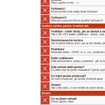
Pane, pojďte si hrát... ;-)
VyHození I
Archiv prvního kola reality show VyHození
VyHození II
Diskusní a pracovní fórum soutěže VyHození II
Vzdělání, kariéra, peníze, investice atd.
Vzdělání - výběr školy, jak se dostat a 
Vše o SŠ, VŠ a dalším vzdělávání - dotazy, rady,
Zaměstnanecká kariéra
Jak si vybrat dobrou práci, jak se tam dostat, j
Podnikání
Nezávislá obživa - OSVČ, s.r.o., a.s., rentiérství
Další vzdělávání
Další samostudium, jazyky a podobně - jak na t
Kde sehnat další peníze?
Co dělat když se peněz nedostává? Vyhrát, půjči
Co když peníze přebývají?
Do čeho investovat, jak peníze zhodnotit apod.
Ostatní
Vše v této sekci, co se nevešlo do jiných témat..
Ostatní
Co se jinam nehodí
Pokec úplně o všem