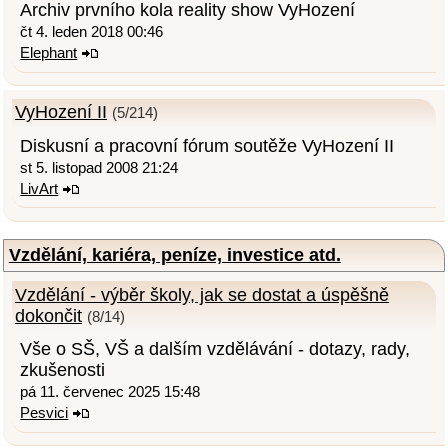
Archiv prvního kola reality show VyHození
čt 4. leden 2018 00:46
Elephant
VyHození II
(5/214)
Diskusní a pracovní fórum soutěže VyHození II
st 5. listopad 2008 21:24
LivArt
Vzdělání, kariéra, peníze, investice atd.
Vzdělání - výběr školy, jak se dostat a úspěšně
dokončit
(8/14)
Vše o SŠ, VŠ a dalším vzdělávání - dotazy, rady,
zkušenosti
pá 11. červenec 2025 15:48
Pesvici