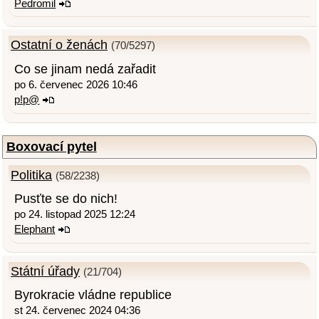
Pedromil
Ostatní o ženách
(70/5297)
Co se jinam nedá zařadit
po 6. červenec 2026 10:46
p!p@
Boxovací pytel
Politika
(58/2238)
Pusťte se do nich!
po 24. listopad 2025 12:24
Elephant
Státní úřady
(21/704)
Byrokracie vládne republice
st 24. červenec 2024 04:36