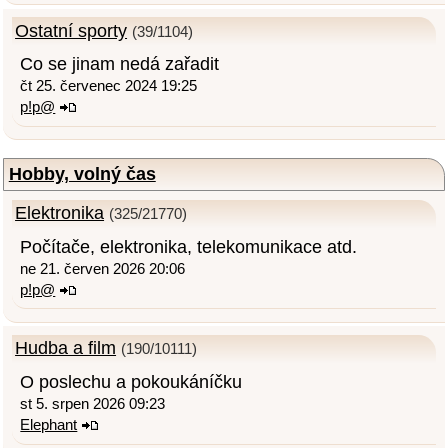
Ostatní sporty
(39/1104)
Co se jinam nedá zařadit
čt 25. červenec 2024 19:25
p!p@
Hobby, volný čas
Elektronika
(325/21770)
Počítače, elektronika, telekomunikace atd.
ne 21. červen 2026 20:06
p!p@
Hudba a film
(190/10111)
O poslechu a pokoukáníčku
st 5. srpen 2026 09:23
Elephant