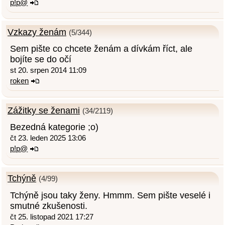
p!p@
Vzkazy ženám
(5/344)
Sem pište co chcete ženám a dívkám říct, ale
bojíte se do očí
st 20. srpen 2014 11:09
roken
Zážitky se ženami
(34/2119)
Bezedná kategorie ;o)
čt 23. leden 2025 13:06
p!p@
Tchýně
(4/99)
Tchýně jsou taky ženy. Hmmm. Sem pište veselé i
smutné zkušenosti.
čt 25. listopad 2021 17:27