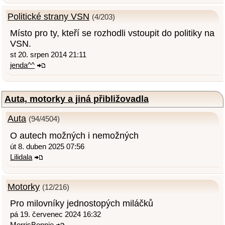
Politické strany VSN
(4/203)
Místo pro ty, kteří se rozhodli vstoupit do politiky na
VSN.
st 20. srpen 2014 21:11
jenda^^
Auta, motorky a jiná přibližovadla
Auta
(94/4504)
O autech možných i nemožných
út 8. duben 2025 07:56
Lilidala
Motorky
(12/216)
Pro milovníky jednostopých miláčků
pá 19. červenec 2024 16:32
MorrisBonnie