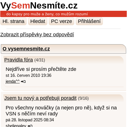
Vy
Sem
Nesmíte.cz
… do kapsy pro muže a ženy, co mužům rozumí
Hl. strana
Hledat
PC verze
Přihlášení
Zobrazit příspěvky bez odpovědí
O vysemnesmite.cz
Pravidla fóra
(4/31)
Nejdříve si prosím přečtěte zde
st 16. červen 2010 19:36
jenda^^
Jsem tu nový a potřebuji poradit
(9/16)
Pro všechny nováčky (a nejen pro ně), když si na
VSN s něčím neví rady
pá 28. listopad 2025 08:34
sheliepaley