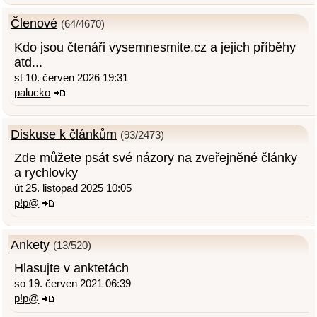
Členové
(64/4670)
Kdo jsou čtenáři vysemnesmite.cz a jejich příběhy
atd...
st 10. červen 2026 19:31
palucko
Diskuse k článkům
(93/2473)
Zde můžete psát své názory na zveřejněné články
a rychlovky
út 25. listopad 2025 10:05
p!p@
Ankety
(13/520)
Hlasujte v anktetách
so 19. červen 2021 06:39
p!p@