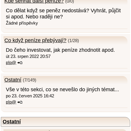
Kde sehnat další peníze?
(0/0)
Co dělat když se peněz nedostává? Vyhrát, půjčit
si apod. Nebo raději ne?
Žádné příspěvky
Co když peníze přebývají?
(1/28)
Do čeho investovat, jak peníze zhodnotit apod.
út 23. srpen 2022 20:57
p!p@
Ostatní
(7/149)
Vše v této sekci, co se nevešlo do jiných témat...
po 23. červen 2025 16:42
p!p@
Ostatní