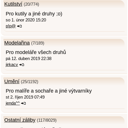
Kutilství
(20/774)
Pro kutily a jiné druhy ;o)
so 1. únor 2020 15:20
p!p@
Modelařina
(7/189)
Pro modeláře všech druhů
pá 12. duben 2019 22:38
jirkacv
Umění
(25/1192)
Pro malíře a sochaře a jiné výtvarníky
st 2. říjen 2019 07:49
jenda^^
Ostatní záliby
(117/8029)