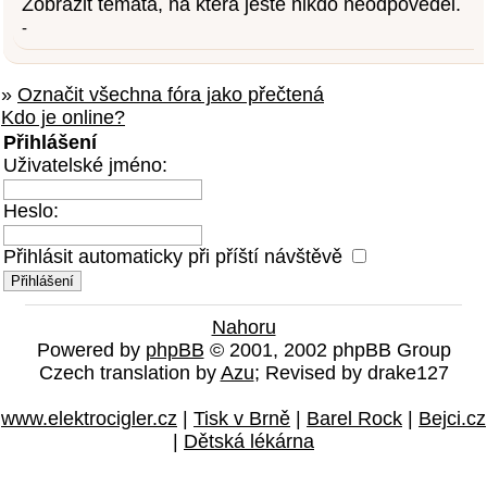
Zobrazit témata, na která ještě nikdo neodpověděl.
-
»
Označit všechna fóra jako přečtená
Kdo je online?
Přihlášení
Uživatelské jméno:
Heslo:
Přihlásit automaticky při příští návštěvě
Nahoru
Powered by
phpBB
© 2001, 2002 phpBB Group
Czech translation by
Azu
; Revised by drake127
www.elektrocigler.cz
|
Tisk v Brně
|
Barel Rock
|
Bejci.cz
|
Dětská lékárna