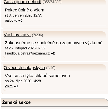
Co se jinam nehodí
(355/61339)
Pokec úplně o všem
st 3. červen 2026 12:39
palucko
Víc hlav víc ví
(7/236)
Zakousněme se společně do zajímavých výzkumů
st 26. listopad 2025 07:32
Friedlova.petra@seznam.cz
O věcech chlapských
(4/40)
Vše co se týká chlapů samotných
so 24. říjen 2020 14:28
ynim
Ženská sekce