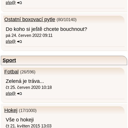
p!p@
Ostatní boxovací pytle
(80/10140)
Do koho si ještě chcete bouchnout?
pá 24. červen 2022 09:11
p!p@
Sport
Fotbal
(26/596)
Zelená je tráva...
čt 25. červen 2020 10:18
p!p@
Hokej
(17/1000)
Vše o hokeji
čt 21. květen 2015 13:03