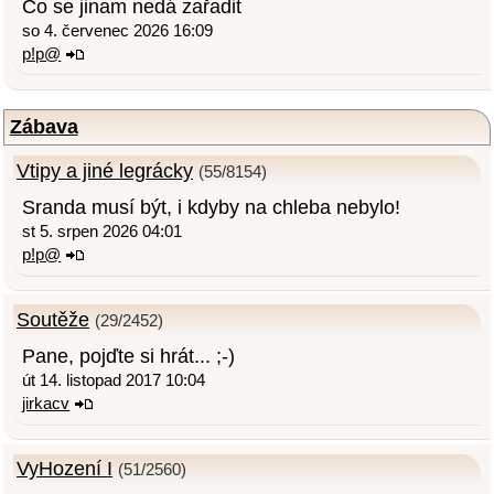
Co se jinam nedá zařadit
so 4. červenec 2026 16:09
p!p@
Zábava
Vtipy a jiné legrácky
(55/8154)
Sranda musí být, i kdyby na chleba nebylo!
st 5. srpen 2026 04:01
p!p@
Soutěže
(29/2452)
Pane, pojďte si hrát... ;-)
út 14. listopad 2017 10:04
jirkacv
VyHození I
(51/2560)