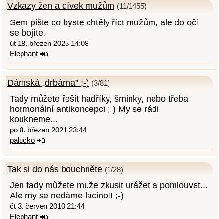
Vzkazy žen a dívek mužům
(11/1455)
Sem pište co byste chtěly říct mužům, ale do očí
se bojíte.
út 18. březen 2025 14:08
Elephant
Dámská „drbárna” ;-)
(3/81)
Tady můžete řešit hadříky, šminky, nebo třeba
hormonální antikoncepci ;-) My se rádi
koukneme...
po 8. březen 2021 23:44
palucko
Tak si do nás bouchněte
(1/28)
Jen tady můžete muže zkusit urážet a pomlouvat...
Ale my se nedáme lacino!! ;-)
čt 3. červen 2010 21:44
Elephant