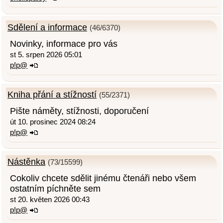
Sdělení a informace
(46/6370)
Novinky, informace pro vás
st 5. srpen 2026 05:01
p!p@
Kniha přání a stížností
(55/2371)
Pište náměty, stížnosti, doporučení
út 10. prosinec 2024 08:24
p!p@
Nástěnka
(73/15599)
Cokoliv chcete sdělit jinému čtenáři nebo všem
ostatním píchněte sem
st 20. květen 2026 00:43
p!p@