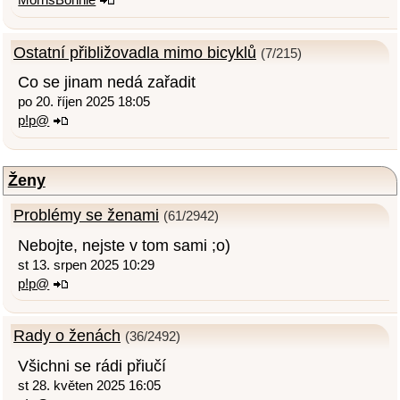
Ostatní přibližovadla mimo bicyklů
(7/215)
Co se jinam nedá zařadit
po 20. říjen 2025 18:05
p!p@
Ženy
Problémy se ženami
(61/2942)
Nebojte, nejste v tom sami ;o)
st 13. srpen 2025 10:29
p!p@
Rady o ženách
(36/2492)
Všichni se rádi přiučí
st 28. květen 2025 16:05