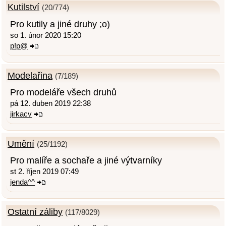
Kutilství
(20/774)
Pro kutily a jiné druhy ;o)
so 1. únor 2020 15:20
p!p@
Modelařina
(7/189)
Pro modeláře všech druhů
pá 12. duben 2019 22:38
jirkacv
Umění
(25/1192)
Pro malíře a sochaře a jiné výtvarníky
st 2. říjen 2019 07:49
jenda^^
Ostatní záliby
(117/8029)