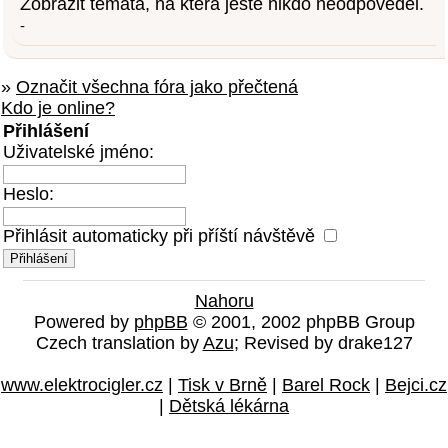
Zobrazit témata, na která ještě nikdo neodpověděl.
-
»
Označit všechna fóra jako přečtená
Kdo je online?
Přihlášení
Uživatelské jméno:
Heslo:
Přihlásit automaticky při příští návštěvě
Nahoru
Powered by
phpBB
© 2001, 2002 phpBB Group
Czech translation by
Azu
; Revised by drake127
www.elektrocigler.cz
|
Tisk v Brně
|
Barel Rock
|
Bejci.cz
|
Dětská lékárna