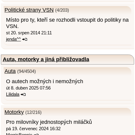
Politické strany VSN
(4/203)
Místo pro ty, kteří se rozhodli vstoupit do politiky na
VSN.
st 20. srpen 2014 21:11
jenda^^
Auta, motorky a jiná přibližovadla
Auta
(94/4504)
O autech možných i nemožných
út 8. duben 2025 07:56
Lilidala
Motorky
(12/216)
Pro milovníky jednostopých miláčků
pá 19. červenec 2024 16:32
MorrisBonnie