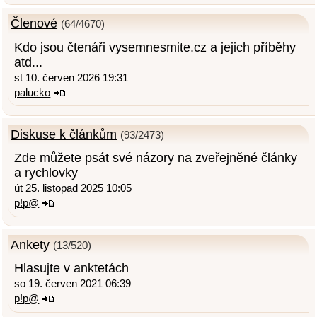
Členové
(64/4670)
Kdo jsou čtenáři vysemnesmite.cz a jejich příběhy
atd...
st 10. červen 2026 19:31
palucko
Diskuse k článkům
(93/2473)
Zde můžete psát své názory na zveřejněné články
a rychlovky
út 25. listopad 2025 10:05
p!p@
Ankety
(13/520)
Hlasujte v anktetách
so 19. červen 2021 06:39
p!p@