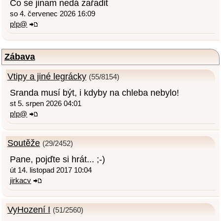
Co se jinam nedá zařadit
so 4. červenec 2026 16:09
p!p@
Zábava
Vtipy a jiné legrácky
(55/8154)
Sranda musí být, i kdyby na chleba nebylo!
st 5. srpen 2026 04:01
p!p@
Soutěže
(29/2452)
Pane, pojďte si hrát... ;-)
út 14. listopad 2017 10:04
jirkacv
VyHození I
(51/2560)