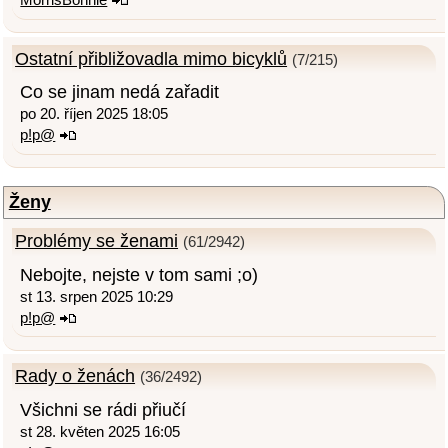
Ostatní přibližovadla mimo bicyklů
(7/215)
Co se jinam nedá zařadit
po 20. říjen 2025 18:05
p!p@
Ženy
Problémy se ženami
(61/2942)
Nebojte, nejste v tom sami ;o)
st 13. srpen 2025 10:29
p!p@
Rady o ženách
(36/2492)
Všichni se rádi přiučí
st 28. květen 2025 16:05