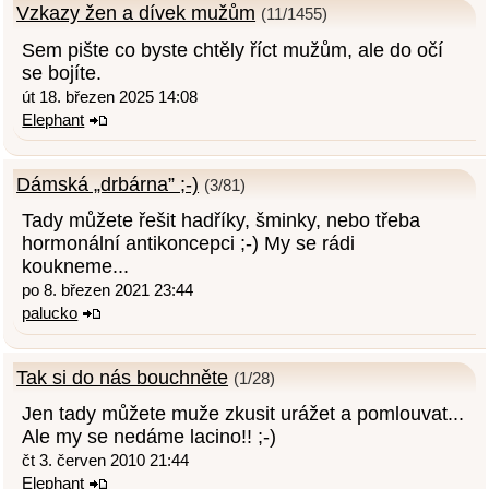
Vzkazy žen a dívek mužům
(11/1455)
Sem pište co byste chtěly říct mužům, ale do očí
se bojíte.
út 18. březen 2025 14:08
Elephant
Dámská „drbárna” ;-)
(3/81)
Tady můžete řešit hadříky, šminky, nebo třeba
hormonální antikoncepci ;-) My se rádi
koukneme...
po 8. březen 2021 23:44
palucko
Tak si do nás bouchněte
(1/28)
Jen tady můžete muže zkusit urážet a pomlouvat...
Ale my se nedáme lacino!! ;-)
čt 3. červen 2010 21:44
Elephant