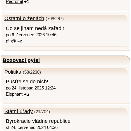
Pedromil
Ostatní o ženách
(70/5297)
Co se jinam nedá zařadit
po 6. červenec 2026 10:46
p!p@
Boxovací pytel
Politika
(58/2238)
Pusťte se do nich!
po 24. listopad 2025 12:24
Elephant
Státní úřady
(21/704)
Byrokracie vládne republice
st 24. červenec 2024 04:36