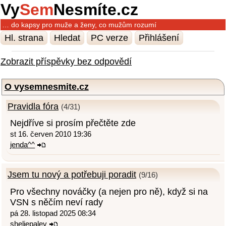
Vy
Sem
Nesmíte.cz
… do kapsy pro muže a ženy, co mužům rozumí
Hl. strana
Hledat
PC verze
Přihlášení
Zobrazit příspěvky bez odpovědí
O vysemnesmite.cz
Pravidla fóra
(4/31)
Nejdříve si prosím přečtěte zde
st 16. červen 2010 19:36
jenda^^
Jsem tu nový a potřebuji poradit
(9/16)
Pro všechny nováčky (a nejen pro ně), když si na
VSN s něčím neví rady
pá 28. listopad 2025 08:34
sheliepaley