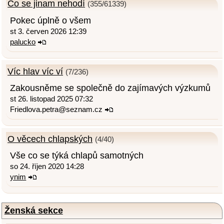
Co se jinam nehodí
(355/61339)
Pokec úplně o všem
st 3. červen 2026 12:39
palucko
Víc hlav víc ví
(7/236)
Zakousněme se společně do zajímavých výzkumů
st 26. listopad 2025 07:32
Friedlova.petra@seznam.cz
O věcech chlapských
(4/40)
Vše co se týká chlapů samotných
so 24. říjen 2020 14:28
ynim
Ženská sekce