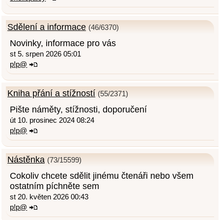
Sdělení a informace
(46/6370)
Novinky, informace pro vás
st 5. srpen 2026 05:01
p!p@
Kniha přání a stížností
(55/2371)
Pište náměty, stížnosti, doporučení
út 10. prosinec 2024 08:24
p!p@
Nástěnka
(73/15599)
Cokoliv chcete sdělit jinému čtenáři nebo všem
ostatním píchněte sem
st 20. květen 2026 00:43
p!p@