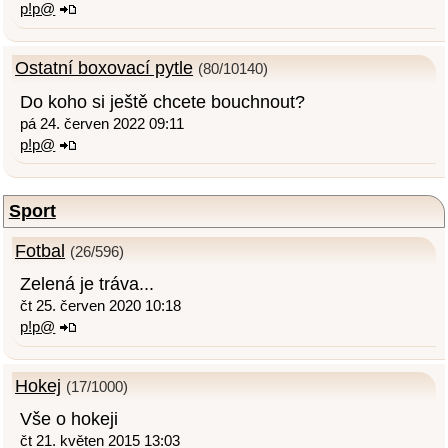
p!p@
Ostatní boxovací pytle
(80/10140)
Do koho si ještě chcete bouchnout?
pá 24. červen 2022 09:11
p!p@
Sport
Fotbal
(26/596)
Zelená je tráva...
čt 25. červen 2020 10:18
p!p@
Hokej
(17/1000)
Vše o hokeji
čt 21. květen 2015 13:03