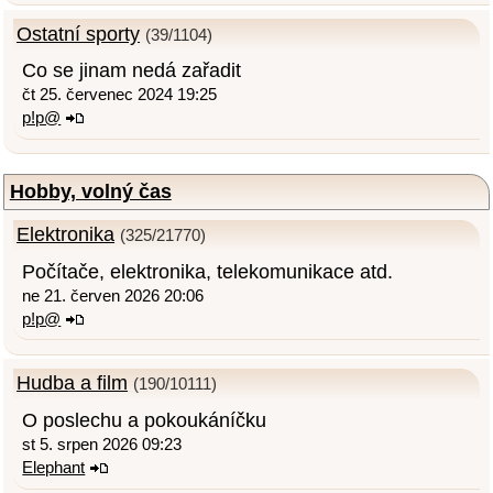
Ostatní sporty
(39/1104)
Co se jinam nedá zařadit
čt 25. červenec 2024 19:25
p!p@
Hobby, volný čas
Elektronika
(325/21770)
Počítače, elektronika, telekomunikace atd.
ne 21. červen 2026 20:06
p!p@
Hudba a film
(190/10111)
O poslechu a pokoukáníčku
st 5. srpen 2026 09:23
Elephant