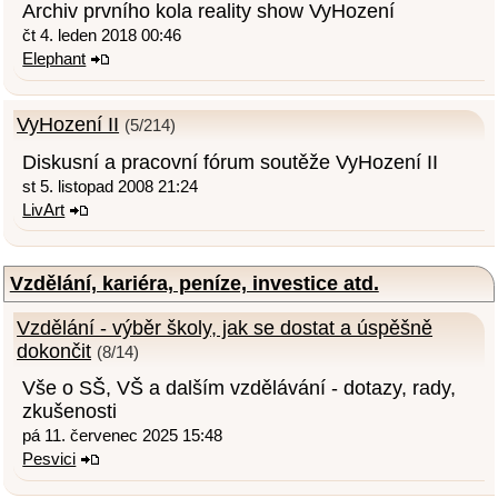
Archiv prvního kola reality show VyHození
čt 4. leden 2018 00:46
Elephant
VyHození II
(5/214)
Diskusní a pracovní fórum soutěže VyHození II
st 5. listopad 2008 21:24
LivArt
Vzdělání, kariéra, peníze, investice atd.
Vzdělání - výběr školy, jak se dostat a úspěšně
dokončit
(8/14)
Vše o SŠ, VŠ a dalším vzdělávání - dotazy, rady,
zkušenosti
pá 11. červenec 2025 15:48
Pesvici