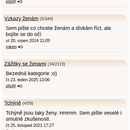
p!p@
Vzkazy ženám
(5/344)
Sem pište co chcete ženám a dívkám říct, ale
bojíte se do očí
st 20. srpen 2014 11:09
roken
Zážitky se ženami
(34/2119)
Bezedná kategorie ;o)
čt 23. leden 2025 13:06
p!p@
Tchýně
(4/99)
Tchýně jsou taky ženy. Hmmm. Sem pište veselé i
smutné zkušenosti.
čt 25. listopad 2021 17:27