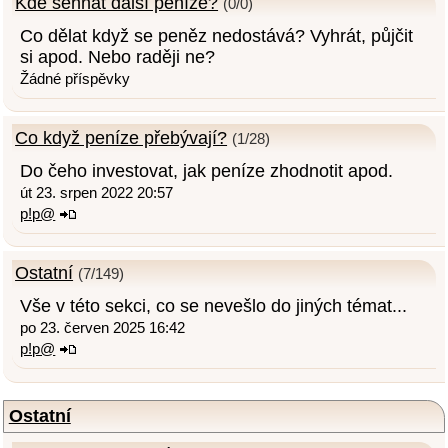
Kde sehnat další peníze?
(0/0)
Co dělat když se peněz nedostává? Vyhrát, půjčit
si apod. Nebo raději ne?
Žádné příspěvky
Co když peníze přebývají?
(1/28)
Do čeho investovat, jak peníze zhodnotit apod.
út 23. srpen 2022 20:57
p!p@
Ostatní
(7/149)
Vše v této sekci, co se nevešlo do jiných témat...
po 23. červen 2025 16:42
p!p@
Ostatní