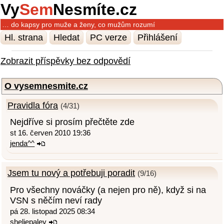
Vy
Sem
Nesmíte.cz
… do kapsy pro muže a ženy, co mužům rozumí
Hl. strana
Hledat
PC verze
Přihlášení
Zobrazit příspěvky bez odpovědí
O vysemnesmite.cz
Pravidla fóra
(4/31)
Nejdříve si prosím přečtěte zde
st 16. červen 2010 19:36
jenda^^
Jsem tu nový a potřebuji poradit
(9/16)
Pro všechny nováčky (a nejen pro ně), když si na
VSN s něčím neví rady
pá 28. listopad 2025 08:34
sheliepaley