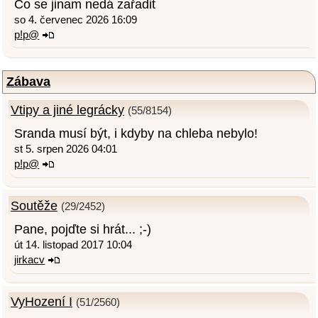
Co se jinam nedá zařadit
so 4. červenec 2026 16:09
p!p@
Zábava
Vtipy a jiné legrácky
(55/8154)
Sranda musí být, i kdyby na chleba nebylo!
st 5. srpen 2026 04:01
p!p@
Soutěže
(29/2452)
Pane, pojďte si hrát... ;-)
út 14. listopad 2017 10:04
jirkacv
VyHození I
(51/2560)