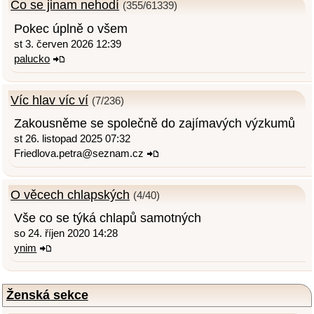
Co se jinam nehodí
(355/61339)
Pokec úplně o všem
st 3. červen 2026 12:39
palucko
Víc hlav víc ví
(7/236)
Zakousněme se společně do zajímavých výzkumů
st 26. listopad 2025 07:32
Friedlova.petra@seznam.cz
O věcech chlapských
(4/40)
Vše co se týká chlapů samotných
so 24. říjen 2020 14:28
ynim
Ženská sekce