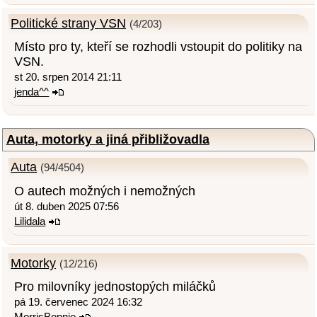
Politické strany VSN
(4/203)
Místo pro ty, kteří se rozhodli vstoupit do politiky na
VSN.
st 20. srpen 2014 21:11
jenda^^
Auta, motorky a jiná přibližovadla
Auta
(94/4504)
O autech možných i nemožných
út 8. duben 2025 07:56
Lilidala
Motorky
(12/216)
Pro milovníky jednostopých miláčků
pá 19. červenec 2024 16:32
MorrisBonnie