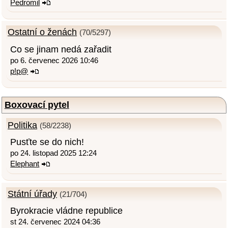
Pedromil
Ostatní o ženách
(70/5297)
Co se jinam nedá zařadit
po 6. červenec 2026 10:46
p!p@
Boxovací pytel
Politika
(58/2238)
Pusťte se do nich!
po 24. listopad 2025 12:24
Elephant
Státní úřady
(21/704)
Byrokracie vládne republice
st 24. červenec 2024 04:36