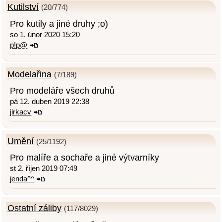
Kutilství
(20/774)
Pro kutily a jiné druhy ;o)
so 1. únor 2020 15:20
p!p@
Modelařina
(7/189)
Pro modeláře všech druhů
pá 12. duben 2019 22:38
jirkacv
Umění
(25/1192)
Pro malíře a sochaře a jiné výtvarníky
st 2. říjen 2019 07:49
jenda^^
Ostatní záliby
(117/8029)