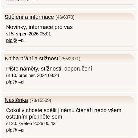
Sdělení a informace
(46/6370)
Novinky, informace pro vás
st 5. srpen 2026 05:01
p!p@
Kniha přání a stížností
(55/2371)
Pište náměty, stížnosti, doporučení
út 10. prosinec 2024 08:24
p!p@
Nástěnka
(73/15599)
Cokoliv chcete sdělit jinému čtenáři nebo všem
ostatním píchněte sem
st 20. květen 2026 00:43
p!p@