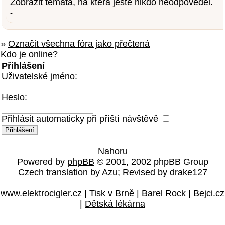
Zobrazit témata, na která ještě nikdo neodpověděl.
-
»
Označit všechna fóra jako přečtená
Kdo je online?
Přihlášení
Uživatelské jméno:
Heslo:
Přihlásit automaticky při příští návštěvě
Nahoru
Powered by
phpBB
© 2001, 2002 phpBB Group
Czech translation by
Azu
; Revised by drake127
www.elektrocigler.cz
|
Tisk v Brně
|
Barel Rock
|
Bejci.cz
|
Dětská lékárna