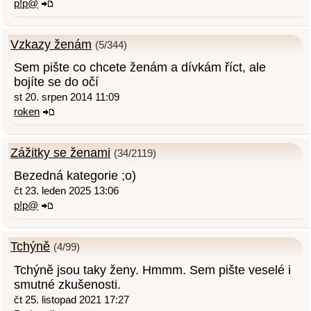
p!p@
Vzkazy ženám
(5/344)
Sem pište co chcete ženám a dívkám říct, ale
bojíte se do očí
st 20. srpen 2014 11:09
roken
Zážitky se ženami
(34/2119)
Bezedná kategorie ;o)
čt 23. leden 2025 13:06
p!p@
Tchýně
(4/99)
Tchýně jsou taky ženy. Hmmm. Sem pište veselé i
smutné zkušenosti.
čt 25. listopad 2021 17:27