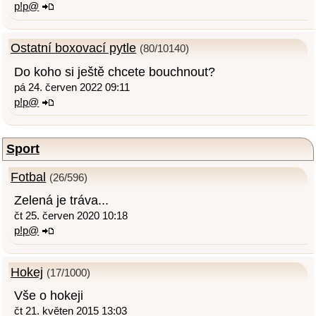
p!p@
Ostatní boxovací pytle
(80/10140)
Do koho si ještě chcete bouchnout?
pá 24. červen 2022 09:11
p!p@
Sport
Fotbal
(26/596)
Zelená je tráva...
čt 25. červen 2020 10:18
p!p@
Hokej
(17/1000)
Vše o hokeji
čt 21. květen 2015 13:03