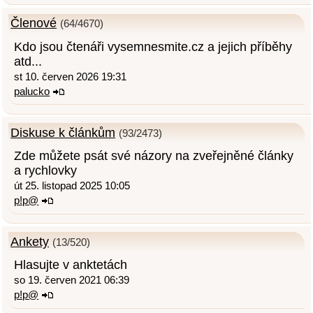
Členové
(64/4670)
Kdo jsou čtenáři vysemnesmite.cz a jejich příběhy
atd...
st 10. červen 2026 19:31
palucko
Diskuse k článkům
(93/2473)
Zde můžete psát své názory na zveřejněné články
a rychlovky
út 25. listopad 2025 10:05
p!p@
Ankety
(13/520)
Hlasujte v anktetách
so 19. červen 2021 06:39
p!p@