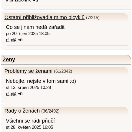
Ostatní přibližovadla mimo bicyklů
(7/215)
Co se jinam nedá zařadit
po 20. říjen 2025 18:05
p!p@
Ženy
Problémy se ženami
(61/2942)
Nebojte, nejste v tom sami ;o)
st 13. srpen 2025 10:29
p!p@
Rady o ženách
(36/2492)
Všichni se rádi přiučí
st 28. květen 2025 16:05