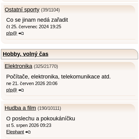
Ostatní sporty
(39/1104)
Co se jinam nedá zařadit
čt 25. červenec 2024 19:25
p!p@
Hobby, volný čas
Elektronika
(325/21770)
Počítače, elektronika, telekomunikace atd.
ne 21. červen 2026 20:06
p!p@
Hudba a film
(190/10111)
O poslechu a pokoukáníčku
st 5. srpen 2026 09:23
Elephant