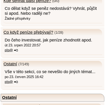
Kde sehnat další peníze?
(0/0)
Co dělat když se peněz nedostává? Vyhrát, půjčit
si apod. Nebo raději ne?
Žádné příspěvky
Co když peníze přebývají?
(1/28)
Do čeho investovat, jak peníze zhodnotit apod.
út 23. srpen 2022 20:57
p!p@
Ostatní
(7/149)
Vše v této sekci, co se nevešlo do jiných témat...
po 23. červen 2025 16:42
p!p@
Ostatní