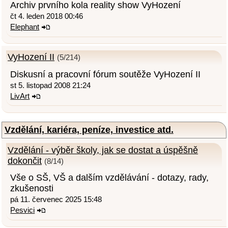
Archiv prvního kola reality show VyHození
čt 4. leden 2018 00:46
Elephant
VyHození II
(5/214)
Diskusní a pracovní fórum soutěže VyHození II
st 5. listopad 2008 21:24
LivArt
Vzdělání, kariéra, peníze, investice atd.
Vzdělání - výběr školy, jak se dostat a úspěšně
dokončit
(8/14)
Vše o SŠ, VŠ a dalším vzdělávání - dotazy, rady,
zkušenosti
pá 11. červenec 2025 15:48
Pesvici