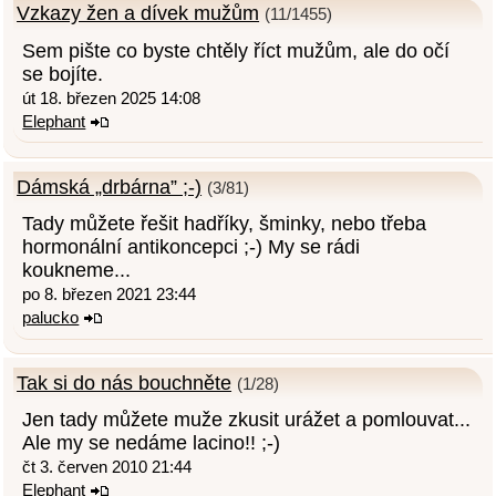
Vzkazy žen a dívek mužům
(11/1455)
Sem pište co byste chtěly říct mužům, ale do očí
se bojíte.
út 18. březen 2025 14:08
Elephant
Dámská „drbárna” ;-)
(3/81)
Tady můžete řešit hadříky, šminky, nebo třeba
hormonální antikoncepci ;-) My se rádi
koukneme...
po 8. březen 2021 23:44
palucko
Tak si do nás bouchněte
(1/28)
Jen tady můžete muže zkusit urážet a pomlouvat...
Ale my se nedáme lacino!! ;-)
čt 3. červen 2010 21:44
Elephant