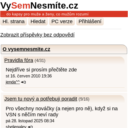
Vy
Sem
Nesmíte.cz
… do kapsy pro muže a ženy, co mužům rozumí
Hl. strana
Hledat
PC verze
Přihlášení
Zobrazit příspěvky bez odpovědí
O vysemnesmite.cz
Pravidla fóra
(4/31)
Nejdříve si prosím přečtěte zde
st 16. červen 2010 19:36
jenda^^
Jsem tu nový a potřebuji poradit
(9/16)
Pro všechny nováčky (a nejen pro ně), když si na
VSN s něčím neví rady
pá 28. listopad 2025 08:34
sheliepaley