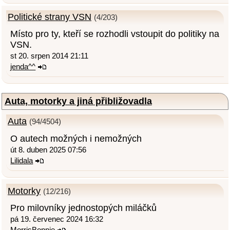
Politické strany VSN
(4/203)
Místo pro ty, kteří se rozhodli vstoupit do politiky na
VSN.
st 20. srpen 2014 21:11
jenda^^
Auta, motorky a jiná přibližovadla
Auta
(94/4504)
O autech možných i nemožných
út 8. duben 2025 07:56
Lilidala
Motorky
(12/216)
Pro milovníky jednostopých miláčků
pá 19. červenec 2024 16:32
MorrisBonnie