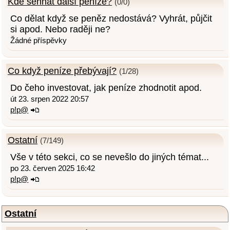
Kde sehnat další peníze?
(0/0)
Co dělat když se peněz nedostává? Vyhrát, půjčit
si apod. Nebo raději ne?
Žádné příspěvky
Co když peníze přebývají?
(1/28)
Do čeho investovat, jak peníze zhodnotit apod.
út 23. srpen 2022 20:57
p!p@
Ostatní
(7/149)
Vše v této sekci, co se nevešlo do jiných témat...
po 23. červen 2025 16:42
p!p@
Ostatní