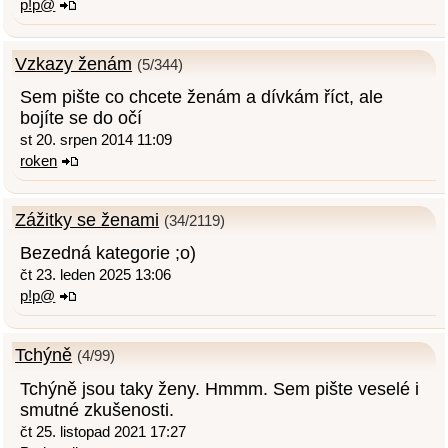
p!p@
Vzkazy ženám
(5/344)
Sem pište co chcete ženám a dívkám říct, ale
bojíte se do očí
st 20. srpen 2014 11:09
roken
Zážitky se ženami
(34/2119)
Bezedná kategorie ;o)
čt 23. leden 2025 13:06
p!p@
Tchýně
(4/99)
Tchýně jsou taky ženy. Hmmm. Sem pište veselé i
smutné zkušenosti.
čt 25. listopad 2021 17:27