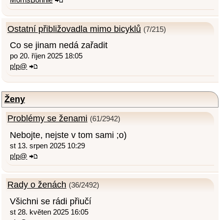
Ostatní přibližovadla mimo bicyklů
(7/215)
Co se jinam nedá zařadit
po 20. říjen 2025 18:05
p!p@
Ženy
Problémy se ženami
(61/2942)
Nebojte, nejste v tom sami ;o)
st 13. srpen 2025 10:29
p!p@
Rady o ženách
(36/2492)
Všichni se rádi přiučí
st 28. květen 2025 16:05