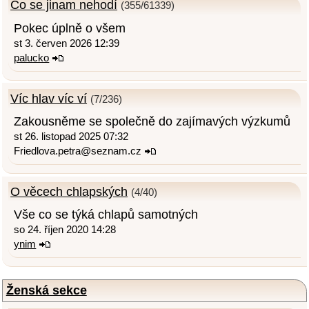
Co se jinam nehodí
(355/61339)
Pokec úplně o všem
st 3. červen 2026 12:39
palucko
Víc hlav víc ví
(7/236)
Zakousněme se společně do zajímavých výzkumů
st 26. listopad 2025 07:32
Friedlova.petra@seznam.cz
O věcech chlapských
(4/40)
Vše co se týká chlapů samotných
so 24. říjen 2020 14:28
ynim
Ženská sekce