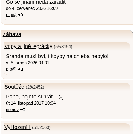
Co se jinam nedá zařadit
so 4. červenec 2026 16:09
p!p@
Zábava
Vtipy a jiné legrácky
(55/8154)
Sranda musí být, i kdyby na chleba nebylo!
st 5. srpen 2026 04:01
p!p@
Soutěže
(29/2452)
Pane, pojďte si hrát... ;-)
út 14. listopad 2017 10:04
jirkacv
VyHození I
(51/2560)