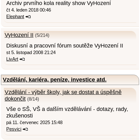
Archiv prvního kola reality show VyHození
čt 4. leden 2018 00:46
Elephant
VyHození II
(5/214)
Diskusní a pracovní fórum soutěže VyHození II
st 5. listopad 2008 21:24
LivArt
Vzdělání, kariéra, peníze, investice atd.
Vzdělání - výběr školy, jak se dostat a úspěšně
dokončit
(8/14)
Vše o SŠ, VŠ a dalším vzdělávání - dotazy, rady,
zkušenosti
pá 11. červenec 2025 15:48
Pesvici