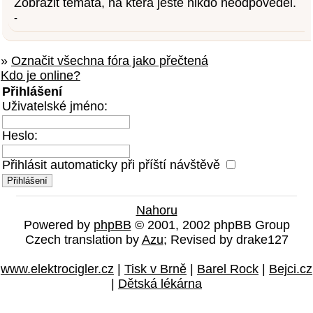
Zobrazit témata, na která ještě nikdo neodpověděl.
-
»
Označit všechna fóra jako přečtená
Kdo je online?
Přihlášení
Uživatelské jméno:
Heslo:
Přihlásit automaticky při příští návštěvě
Nahoru
Powered by
phpBB
© 2001, 2002 phpBB Group
Czech translation by
Azu
; Revised by drake127
www.elektrocigler.cz
|
Tisk v Brně
|
Barel Rock
|
Bejci.cz
|
Dětská lékárna