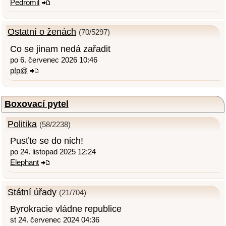
Pedromil
Ostatní o ženách
(70/5297)
Co se jinam nedá zařadit
po 6. červenec 2026 10:46
p!p@
Boxovací pytel
Politika
(58/2238)
Pusťte se do nich!
po 24. listopad 2025 12:24
Elephant
Státní úřady
(21/704)
Byrokracie vládne republice
st 24. červenec 2024 04:36