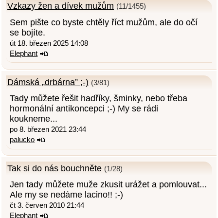
Vzkazy žen a dívek mužům
(11/1455)
Sem pište co byste chtěly říct mužům, ale do očí
se bojíte.
út 18. březen 2025 14:08
Elephant
Dámská „drbárna” ;-)
(3/81)
Tady můžete řešit hadříky, šminky, nebo třeba
hormonální antikoncepci ;-) My se rádi
koukneme...
po 8. březen 2021 23:44
palucko
Tak si do nás bouchněte
(1/28)
Jen tady můžete muže zkusit urážet a pomlouvat...
Ale my se nedáme lacino!! ;-)
čt 3. červen 2010 21:44
Elephant