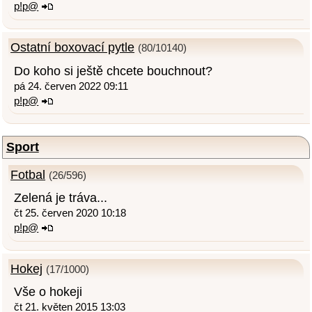
p!p@
Ostatní boxovací pytle
(80/10140)
Do koho si ještě chcete bouchnout?
pá 24. červen 2022 09:11
p!p@
Sport
Fotbal
(26/596)
Zelená je tráva...
čt 25. červen 2020 10:18
p!p@
Hokej
(17/1000)
Vše o hokeji
čt 21. květen 2015 13:03