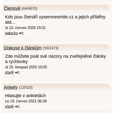
Členové
(64/4670)
Kdo jsou čtenáři vysemnesmite.cz a jejich příběhy
atd...
st 10. červen 2026 19:31
palucko
Diskuse k článkům
(93/2473)
Zde můžete psát své názory na zveřejněné články
a rychlovky
út 25. listopad 2025 10:05
p!p@
Ankety
(13/520)
Hlasujte v anktetách
so 19. červen 2021 06:39
p!p@