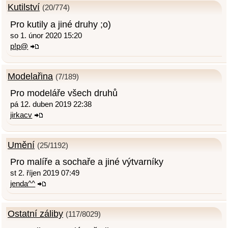
Kutilství
(20/774)
Pro kutily a jiné druhy ;o)
so 1. únor 2020 15:20
p!p@
Modelařina
(7/189)
Pro modeláře všech druhů
pá 12. duben 2019 22:38
jirkacv
Umění
(25/1192)
Pro malíře a sochaře a jiné výtvarníky
st 2. říjen 2019 07:49
jenda^^
Ostatní záliby
(117/8029)