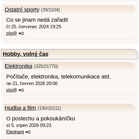
Ostatní sporty
(39/1104)
Co se jinam nedá zařadit
čt 25. červenec 2024 19:25
p!p@
Hobby, volný čas
Elektronika
(325/21770)
Počítače, elektronika, telekomunikace atd.
ne 21. červen 2026 20:06
p!p@
Hudba a film
(190/10111)
O poslechu a pokoukáníčku
st 5. srpen 2026 09:23
Elephant