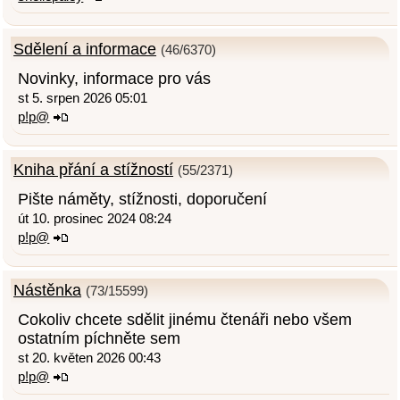
Sdělení a informace
(46/6370)
Novinky, informace pro vás
st 5. srpen 2026 05:01
p!p@
Kniha přání a stížností
(55/2371)
Pište náměty, stížnosti, doporučení
út 10. prosinec 2024 08:24
p!p@
Nástěnka
(73/15599)
Cokoliv chcete sdělit jinému čtenáři nebo všem
ostatním píchněte sem
st 20. květen 2026 00:43
p!p@