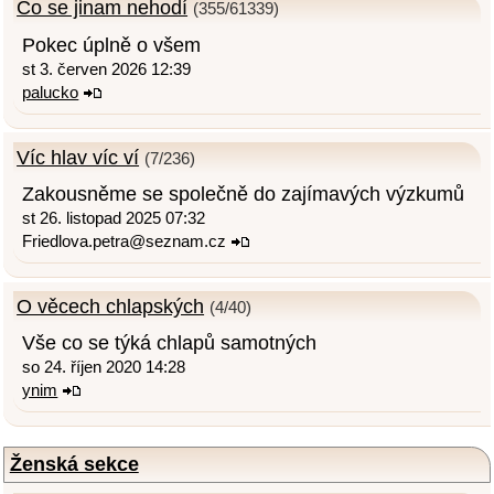
Co se jinam nehodí
(355/61339)
Pokec úplně o všem
st 3. červen 2026 12:39
palucko
Víc hlav víc ví
(7/236)
Zakousněme se společně do zajímavých výzkumů
st 26. listopad 2025 07:32
Friedlova.petra@seznam.cz
O věcech chlapských
(4/40)
Vše co se týká chlapů samotných
so 24. říjen 2020 14:28
ynim
Ženská sekce