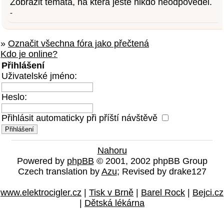
Zobrazit témata, na která ještě nikdo neodpověděl.
-
»
Označit všechna fóra jako přečtená
Kdo je online?
Přihlášení
Uživatelské jméno:
Heslo:
Přihlásit automaticky při příští návštěvě
Nahoru
Powered by
phpBB
© 2001, 2002 phpBB Group
Czech translation by
Azu
; Revised by drake127
www.elektrocigler.cz
|
Tisk v Brně
|
Barel Rock
|
Bejci.cz
|
Dětská lékárna