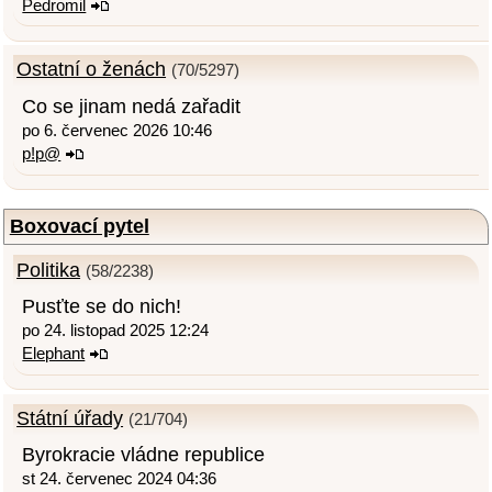
Pedromil
Ostatní o ženách
(70/5297)
Co se jinam nedá zařadit
po 6. červenec 2026 10:46
p!p@
Boxovací pytel
Politika
(58/2238)
Pusťte se do nich!
po 24. listopad 2025 12:24
Elephant
Státní úřady
(21/704)
Byrokracie vládne republice
st 24. červenec 2024 04:36