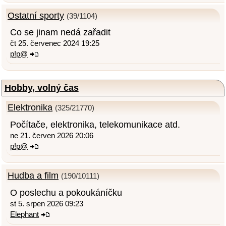
Ostatní sporty
(39/1104)
Co se jinam nedá zařadit
čt 25. červenec 2024 19:25
p!p@
Hobby, volný čas
Elektronika
(325/21770)
Počítače, elektronika, telekomunikace atd.
ne 21. červen 2026 20:06
p!p@
Hudba a film
(190/10111)
O poslechu a pokoukáníčku
st 5. srpen 2026 09:23
Elephant