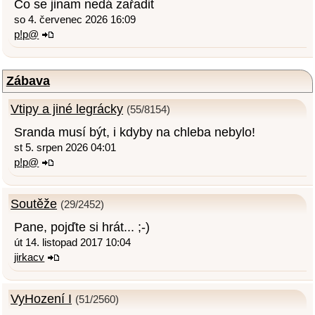
Co se jinam nedá zařadit
so 4. červenec 2026 16:09
p!p@
Zábava
Vtipy a jiné legrácky
(55/8154)
Sranda musí být, i kdyby na chleba nebylo!
st 5. srpen 2026 04:01
p!p@
Soutěže
(29/2452)
Pane, pojďte si hrát... ;-)
út 14. listopad 2017 10:04
jirkacv
VyHození I
(51/2560)