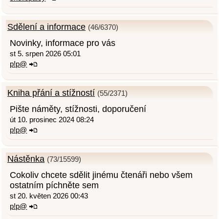
Sdělení a informace
(46/6370)
Novinky, informace pro vás
st 5. srpen 2026 05:01
p!p@
Kniha přání a stížností
(55/2371)
Pište náměty, stížnosti, doporučení
út 10. prosinec 2024 08:24
p!p@
Nástěnka
(73/15599)
Cokoliv chcete sdělit jinému čtenáři nebo všem
ostatním píchněte sem
st 20. květen 2026 00:43
p!p@