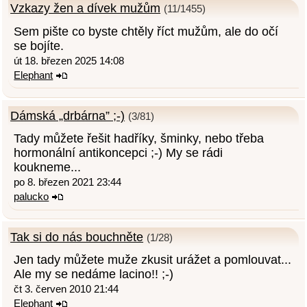
Vzkazy žen a dívek mužům
(11/1455)
Sem pište co byste chtěly říct mužům, ale do očí
se bojíte.
út 18. březen 2025 14:08
Elephant
Dámská „drbárna” ;-)
(3/81)
Tady můžete řešit hadříky, šminky, nebo třeba
hormonální antikoncepci ;-) My se rádi
koukneme...
po 8. březen 2021 23:44
palucko
Tak si do nás bouchněte
(1/28)
Jen tady můžete muže zkusit urážet a pomlouvat...
Ale my se nedáme lacino!! ;-)
čt 3. červen 2010 21:44
Elephant