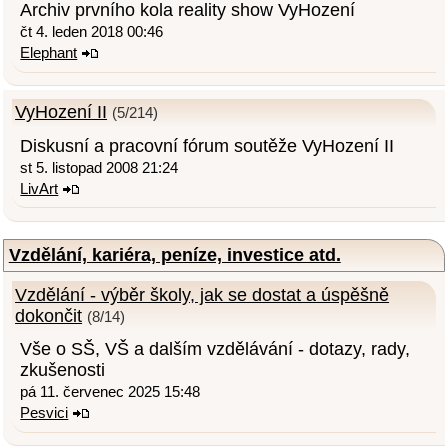
Archiv prvního kola reality show VyHození
čt 4. leden 2018 00:46
Elephant
VyHození II
(5/214)
Diskusní a pracovní fórum soutěže VyHození II
st 5. listopad 2008 21:24
LivArt
Vzdělání, kariéra, peníze, investice atd.
Vzdělání - výběr školy, jak se dostat a úspěšně
dokončit
(8/14)
Vše o SŠ, VŠ a dalším vzdělávání - dotazy, rady,
zkušenosti
pá 11. červenec 2025 15:48
Pesvici