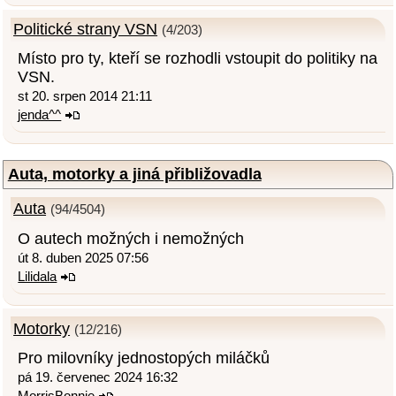
Politické strany VSN
(4/203)
Místo pro ty, kteří se rozhodli vstoupit do politiky na
VSN.
st 20. srpen 2014 21:11
jenda^^
Auta, motorky a jiná přibližovadla
Auta
(94/4504)
O autech možných i nemožných
út 8. duben 2025 07:56
Lilidala
Motorky
(12/216)
Pro milovníky jednostopých miláčků
pá 19. červenec 2024 16:32
MorrisBonnie