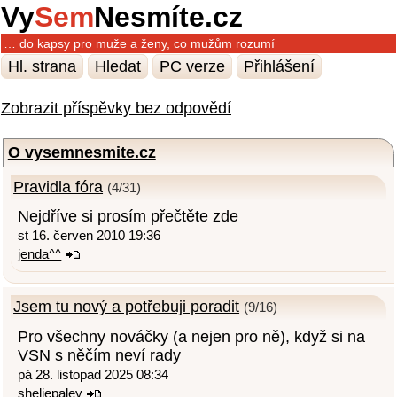
Vy
Sem
Nesmíte.cz
… do kapsy pro muže a ženy, co mužům rozumí
Hl. strana
Hledat
PC verze
Přihlášení
Zobrazit příspěvky bez odpovědí
O vysemnesmite.cz
Pravidla fóra
(4/31)
Nejdříve si prosím přečtěte zde
st 16. červen 2010 19:36
jenda^^
Jsem tu nový a potřebuji poradit
(9/16)
Pro všechny nováčky (a nejen pro ně), když si na
VSN s něčím neví rady
pá 28. listopad 2025 08:34
sheliepaley