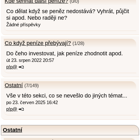
Kde sehnat další peníze?
(0/0)
Co dělat když se peněz nedostává? Vyhrát, půjčit
si apod. Nebo raději ne?
Žádné příspěvky
Co když peníze přebývají?
(1/28)
Do čeho investovat, jak peníze zhodnotit apod.
út 23. srpen 2022 20:57
p!p@
Ostatní
(7/149)
Vše v této sekci, co se nevešlo do jiných témat...
po 23. červen 2025 16:42
p!p@
Ostatní