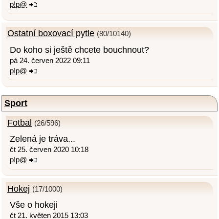
p!p@
Ostatní boxovací pytle
(80/10140)
Do koho si ještě chcete bouchnout?
pá 24. červen 2022 09:11
p!p@
Sport
Fotbal
(26/596)
Zelená je tráva...
čt 25. červen 2020 10:18
p!p@
Hokej
(17/1000)
Vše o hokeji
čt 21. květen 2015 13:03