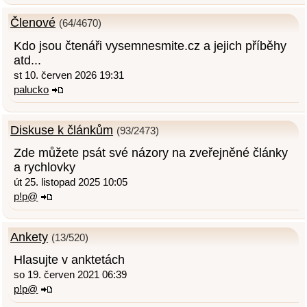
Členové
(64/4670)
Kdo jsou čtenáři vysemnesmite.cz a jejich příběhy
atd...
st 10. červen 2026 19:31
palucko
Diskuse k článkům
(93/2473)
Zde můžete psát své názory na zveřejněné články
a rychlovky
út 25. listopad 2025 10:05
p!p@
Ankety
(13/520)
Hlasujte v anktetách
so 19. červen 2021 06:39
p!p@