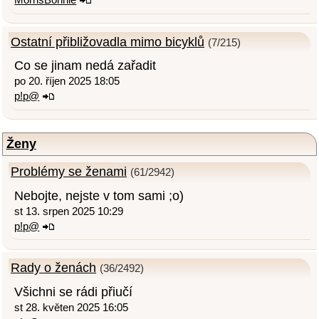
Ostatní přibližovadla mimo bicyklů
(7/215)
Co se jinam nedá zařadit
po 20. říjen 2025 18:05
p!p@
Ženy
Problémy se ženami
(61/2942)
Nebojte, nejste v tom sami ;o)
st 13. srpen 2025 10:29
p!p@
Rady o ženách
(36/2492)
Všichni se rádi přiučí
st 28. květen 2025 16:05