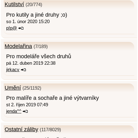
Kutilství
(20/774)
Pro kutily a jiné druhy ;o)
so 1. únor 2020 15:20
p!p@
Modelařina
(7/189)
Pro modeláře všech druhů
pá 12. duben 2019 22:38
jirkacv
Umění
(25/1192)
Pro malíře a sochaře a jiné výtvarníky
st 2. říjen 2019 07:49
jenda^^
Ostatní záliby
(117/8029)