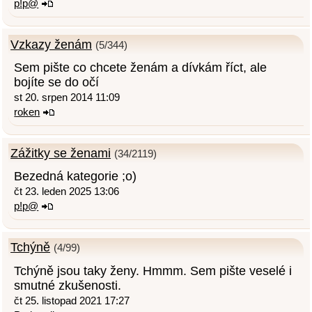
p!p@
Vzkazy ženám
(5/344)
Sem pište co chcete ženám a dívkám říct, ale
bojíte se do očí
st 20. srpen 2014 11:09
roken
Zážitky se ženami
(34/2119)
Bezedná kategorie ;o)
čt 23. leden 2025 13:06
p!p@
Tchýně
(4/99)
Tchýně jsou taky ženy. Hmmm. Sem pište veselé i
smutné zkušenosti.
čt 25. listopad 2021 17:27