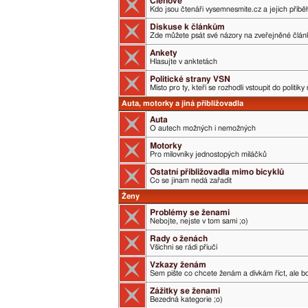
Členové
Kdo jsou čtenáři vysemnesmite.cz a jejich příběh
Diskuse k článkům
Zde můžete psát své názory na zveřejněné člán
Ankety
Hlasujte v anktetách
Politické strany VSN
Místo pro ty, kteří se rozhodli vstoupit do politik
Auta, motorky a jiná přibližovadla
Auta
O autech možných i nemožných
Motorky
Pro milovníky jednostopých miláčků
Ostatní přibližovadla mimo bicyklů
Co se jinam nedá zařadit
Ženy
Problémy se ženami
Nebojte, nejste v tom sami ;o)
Rady o ženách
Všichni se rádi přiučí
Vzkazy ženám
Sem pište co chcete ženám a dívkám říct, ale boj
Zážitky se ženami
Bezedná kategorie ;o)