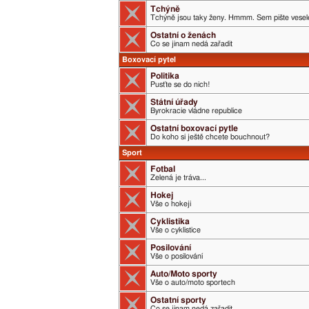
Tchýně
Tchýně jsou taky ženy. Hmmm. Sem pište veselé
Ostatní o ženách
Co se jinam nedá zařadit
Boxovací pytel
Politika
Pusťte se do nich!
Státní úřady
Byrokracie vládne republice
Ostatní boxovací pytle
Do koho si ještě chcete bouchnout?
Sport
Fotbal
Zelená je tráva...
Hokej
Vše o hokeji
Cyklistika
Vše o cyklistice
Posilování
Vše o posilování
Auto/Moto sporty
Vše o auto/moto sportech
Ostatní sporty
Co se jinam nedá zařadit