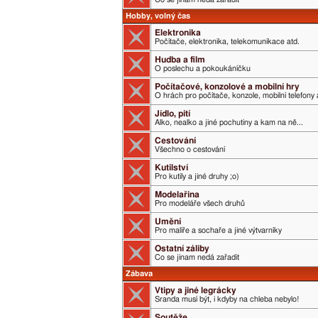
Hobby, volný čas
Elektronika
Počítače, elektronika, telekomunikace atd.
Hudba a film
O poslechu a pokoukáníčku
Počítačové, konzolové a mobilní hry
O hrách pro počítače, konzole, mobilní telefony 
Jídlo, pití
Alko, nealko a jiné pochutiny a kam na ně...
Cestování
Všechno o cestování
Kutilství
Pro kutily a jiné druhy ;o)
Modelařina
Pro modeláře všech druhů
Umění
Pro malíře a sochaře a jiné výtvarníky
Ostatní záliby
Co se jinam nedá zařadit
Zábava
Vtipy a jiné legrácky
Sranda musí být, i kdyby na chleba nebylo!
Soutěže