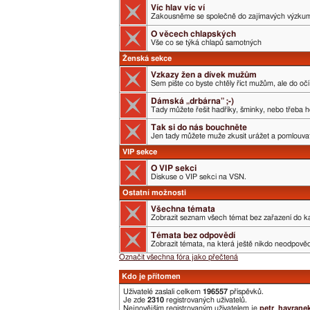
Víc hlav víc ví
Zakousněme se společně do zajímavých výzku
O věcech chlapských
Vše co se týká chlapů samotných
Ženská sekce
Vzkazy žen a dívek mužům
Sem pište co byste chtěly říct mužům, ale do očí 
Dámská „drbárna” ;-)
Tady můžete řešit hadříky, šminky, nebo třeba h
Tak si do nás bouchněte
Jen tady můžete muže zkusit urážet a pomlouvat.
VIP sekce
O VIP sekci
Diskuse o VIP sekci na VSN.
Ostatní možnosti
Všechna témata
Zobrazit seznam všech témat bez zařazení do ka
Témata bez odpovědí
Zobrazit témata, na která ještě nikdo neodpověd
Označit všechna fóra jako přečtená
Kdo je přítomen
Uživatelé zaslali celkem
196557
příspěvků.
Je zde
2310
registrovaných uživatelů.
Nejnovějším registrovaným uživatelem je
petr_havrane