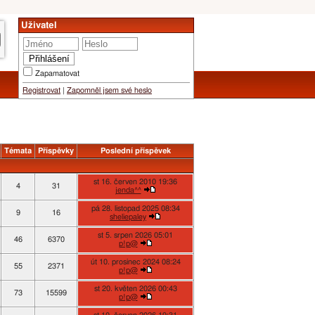
Uživatel
Zapamatovat
Registrovat
|
Zapomněl jsem své heslo
Témata
Příspěvky
Poslední příspěvek
st 16. červen 2010 19:36
4
31
jenda^^
pá 28. listopad 2025 08:34
9
16
sheliepaley
st 5. srpen 2026 05:01
46
6370
p!p@
út 10. prosinec 2024 08:24
55
2371
p!p@
st 20. květen 2026 00:43
73
15599
p!p@