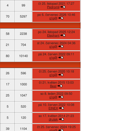
čt 25. listopad 2021 17:27
4
99
Pedromil
po 6. červenec 2026 10:46
70
5297
p!p@
po 24. listopad 2025 12:24
58
2238
Elephant
st 24. červenec 2024 04:36
21
704
p!p@
pá 24. červen 2022 09:11
80
10140
p!p@
čt 25. červen 2020 10:18
26
596
p!p@
čt 21. květen 2015 13:03
17
1000
Beat
so 8. leden 2022 09:50
25
1047
p!p@
pá 10. červen 2022 10:08
5
520
EINEX
so 17. květen 2014 21:23
5
120
drutek
čt 25. červenec 2024 19:25
39
1104
p!p@