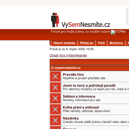
Fórum pro muže a ženy, co mužům rozumí
Hlavní stránka
Přidej se
FAQ
Mužstvo
Právě je so 8. srpen 2026 16:06.
Obsah fóra VySemNesmíte
O vysemnesmite.cz
Pravidla fóra
Nejdříve si prosím přečtěte zde
Jsem tu nový a potřebuji poradit
Pro všechny nováčky (a nejen pro ně), když si 
Sdělení a informace
Novinky, informace pro vás
Kniha přání a stížností
Pište náměty, stížnosti, doporučení
Nástěnka
Cokoliv chcete sdělit jinému čtenáři nebo všem