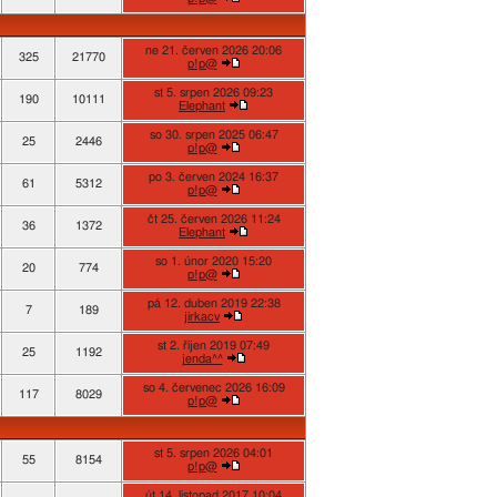
ne 21. červen 2026 20:06
325
21770
p!p@
st 5. srpen 2026 09:23
190
10111
Elephant
so 30. srpen 2025 06:47
25
2446
p!p@
po 3. červen 2024 16:37
61
5312
p!p@
čt 25. červen 2026 11:24
36
1372
Elephant
so 1. únor 2020 15:20
20
774
p!p@
pá 12. duben 2019 22:38
7
189
jirkacv
st 2. říjen 2019 07:49
25
1192
jenda^^
so 4. červenec 2026 16:09
117
8029
p!p@
st 5. srpen 2026 04:01
55
8154
p!p@
út 14. listopad 2017 10:04