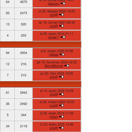
st 10. červen 2026 19:31
64
4670
palucko
út 25. listopad 2025 10:05
93
2473
p!p@
so 19. červen 2021 06:39
13
520
p!p@
st 20. srpen 2014 21:11
4
203
jenda^^
út 8. duben 2025 07:56
94
4504
Lilidala
pá 19. červenec 2024 16:32
12
216
MorrisBonnie
po 20. říjen 2025 18:05
7
215
p!p@
st 13. srpen 2025 10:29
61
2942
p!p@
st 28. květen 2025 16:05
36
2492
p!p@
st 20. srpen 2014 11:09
5
344
roken
čt 23. leden 2025 13:06
34
2119
p!p@