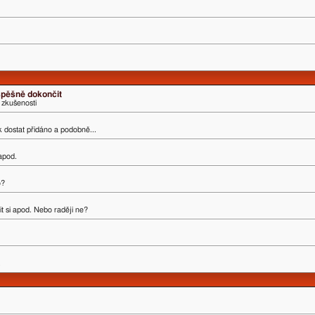
úspěšně dokončit
 zkušenosti
ak dostat přidáno a podobně...
 apod.
o?
t si apod. Nebo raději ne?
.