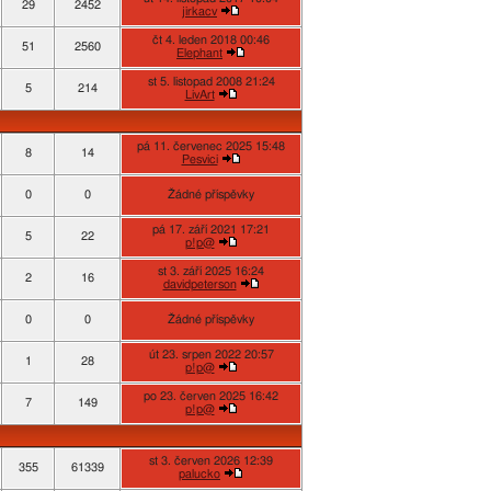
29
2452
jirkacv
čt 4. leden 2018 00:46
51
2560
Elephant
st 5. listopad 2008 21:24
5
214
LivArt
pá 11. červenec 2025 15:48
8
14
Pesvici
0
0
Žádné příspěvky
pá 17. září 2021 17:21
5
22
p!p@
st 3. září 2025 16:24
2
16
davidpeterson
0
0
Žádné příspěvky
út 23. srpen 2022 20:57
1
28
p!p@
po 23. červen 2025 16:42
7
149
p!p@
st 3. červen 2026 12:39
355
61339
palucko