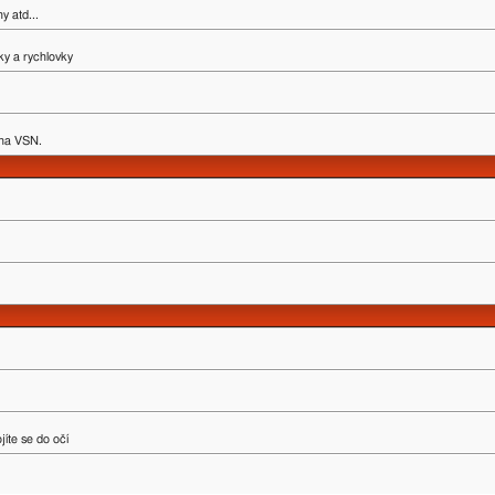
y atd...
ky a rychlovky
y na VSN.
íte se do očí