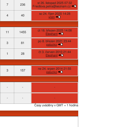
st 26. listopad 2025 07:32
7
236
Friedlova.petra@seznam.cz
so 24. říjen 2020 14:28
4
40
ynim
út 18. březen 2025 14:08
11
1455
Elephant
po 8. březen 2021 23:44
3
81
palucko
čt 3. červen 2010 21:44
1
28
Elephant
ne 24. srpen 2014 21:55
3
157
palucko
-
-
-
-
-
-
Časy uváděny v GMT + 1 hodina