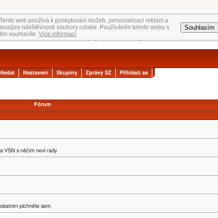
Tento web používá k poskytování služeb, personalizaci reklam a
Souhlasím
analýze návštěvnosti soubory cookie. Používáním tohoto webu s
tím souhlasíte.
Vice informací
Hledat
Nastavení
Skupiny
Zprávy SZ
Přihlásit se
Fórum
na VSN s něčím neví rady
 ostatním píchněte sem