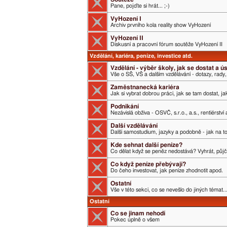
Pane, pojďte si hrát... ;-)
VyHození I
Archiv prvního kola reality show VyHození
VyHození II
Diskusní a pracovní fórum soutěže VyHození II
Vzdělání, kariéra, peníze, investice atd.
Vzdělání - výběr školy, jak se dostat a 
Vše o SŠ, VŠ a dalším vzdělávání - dotazy, rady,
Zaměstnanecká kariéra
Jak si vybrat dobrou práci, jak se tam dostat, j
Podnikání
Nezávislá obživa - OSVČ, s.r.o., a.s., rentiérství
Další vzdělávání
Další samostudium, jazyky a podobně - jak na t
Kde sehnat další peníze?
Co dělat když se peněz nedostává? Vyhrát, půjči
Co když peníze přebývají?
Do čeho investovat, jak peníze zhodnotit apod.
Ostatní
Vše v této sekci, co se nevešlo do jiných témat..
Ostatní
Co se jinam nehodí
Pokec úplně o všem