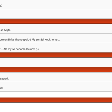
mů
se bojíte.
ormonální antikoncepci ;-) My se rádi koukneme...
.. Ale my se nedáme lacino!! ;-)
tegorií.
ěl.
k
.