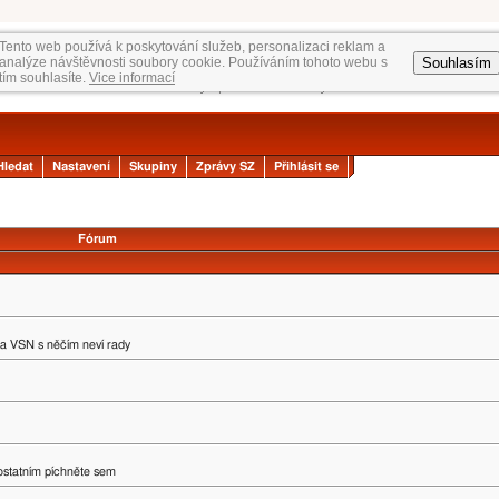
Tento web používá k poskytování služeb, personalizaci reklam a
Souhlasím
analýze návštěvnosti soubory cookie. Používáním tohoto webu s
tím souhlasíte.
Vice informací
Hledat
Nastavení
Skupiny
Zprávy SZ
Přihlásit se
Fórum
na VSN s něčím neví rady
 ostatním píchněte sem