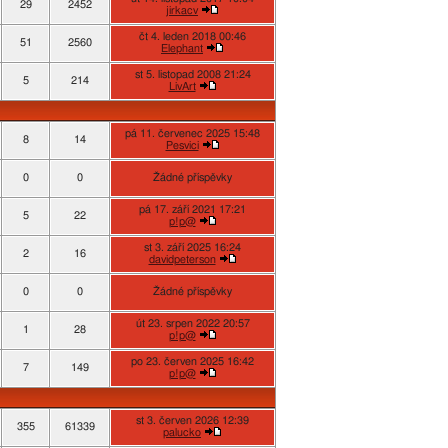
29
2452
jirkacv
čt 4. leden 2018 00:46
51
2560
Elephant
st 5. listopad 2008 21:24
5
214
LivArt
pá 11. červenec 2025 15:48
8
14
Pesvici
0
0
Žádné příspěvky
pá 17. září 2021 17:21
5
22
p!p@
st 3. září 2025 16:24
2
16
davidpeterson
0
0
Žádné příspěvky
út 23. srpen 2022 20:57
1
28
p!p@
po 23. červen 2025 16:42
7
149
p!p@
st 3. červen 2026 12:39
355
61339
palucko