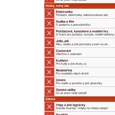
Hobby, volný čas
Elektronika
Počítače, elektronika, telekomunikace atd.
Hudba a film
O poslechu a pokoukáníčku
Počítačové, konzolové a mobilní hry
O hrách pro počítače, konzole, mobilní telefony 
Jídlo, pití
Alko, nealko a jiné pochutiny a kam na ně...
Cestování
Všechno o cestování
Kutilství
Pro kutily a jiné druhy ;o)
Modelařina
Pro modeláře všech druhů
Umění
Pro malíře a sochaře a jiné výtvarníky
Ostatní záliby
Co se jinam nedá zařadit
Zábava
Vtipy a jiné legrácky
Sranda musí být, i kdyby na chleba nebylo!
Soutěže