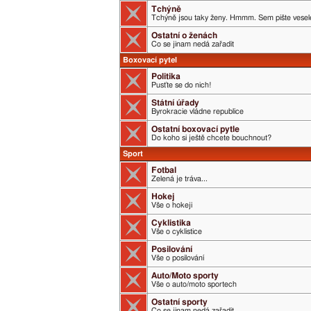
Tchýně
Tchýně jsou taky ženy. Hmmm. Sem pište veselé
Ostatní o ženách
Co se jinam nedá zařadit
Boxovací pytel
Politika
Pusťte se do nich!
Státní úřady
Byrokracie vládne republice
Ostatní boxovací pytle
Do koho si ještě chcete bouchnout?
Sport
Fotbal
Zelená je tráva...
Hokej
Vše o hokeji
Cyklistika
Vše o cyklistice
Posilování
Vše o posilování
Auto/Moto sporty
Vše o auto/moto sportech
Ostatní sporty
Co se jinam nedá zařadit