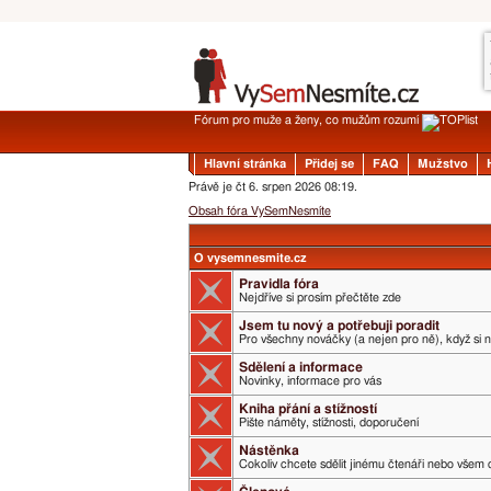
Fórum pro muže a ženy, co mužům rozumí
Hlavní stránka
Přidej se
FAQ
Mužstvo
Právě je čt 6. srpen 2026 08:19.
Obsah fóra VySemNesmíte
O vysemnesmite.cz
Pravidla fóra
Nejdříve si prosím přečtěte zde
Jsem tu nový a potřebuji poradit
Pro všechny nováčky (a nejen pro ně), když si 
Sdělení a informace
Novinky, informace pro vás
Kniha přání a stížností
Pište náměty, stížnosti, doporučení
Nástěnka
Cokoliv chcete sdělit jinému čtenáři nebo všem