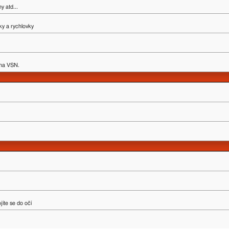
y atd...
ky a rychlovky
y na VSN.
íte se do očí