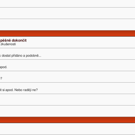
úspěšně dokončit
 zkušenosti
ak dostat přidáno a podobně...
 apod.
o?
t si apod. Nebo raději ne?
.