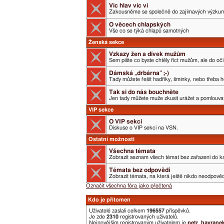
Víc hlav víc ví
Zakousněme se společně do zajímavých výzku
O věcech chlapských
Vše co se týká chlapů samotných
Ženská sekce
Vzkazy žen a dívek mužům
Sem pište co byste chtěly říct mužům, ale do očí 
Dámská „drbárna” ;-)
Tady můžete řešit hadříky, šminky, nebo třeba h
Tak si do nás bouchněte
Jen tady můžete muže zkusit urážet a pomlouvat.
VIP sekce
O VIP sekci
Diskuse o VIP sekci na VSN.
Ostatní možnosti
Všechna témata
Zobrazit seznam všech témat bez zařazení do ka
Témata bez odpovědí
Zobrazit témata, na která ještě nikdo neodpověd
Označit všechna fóra jako přečtená
Kdo je přítomen
Uživatelé zaslali celkem
196557
příspěvků.
Je zde
2310
registrovaných uživatelů.
Nejnovějším registrovaným uživatelem je
petr_havrane