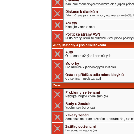
Členové
Kdo jsou čtenáři vysemnesmite.cz a jejich příběh
Diskuse k článkům
Zde můžete psát své názory na zveřejněné člán
Ankety
Hlasujte v anktetách
Politické strany VSN
Místo pro ty, kteří se rozhodli vstoupit do politik
Auta, motorky a jiná přibližovadla
Auta
O autech možných i nemožných
Motorky
Pro milovníky jednostopých miláčků
Ostatní přibližovadla mimo bicyklů
Co se jinam nedá zařadit
Ženy
Problémy se ženami
Nebojte, nejste v tom sami ;o)
Rady o ženách
Všichni se rádi přiučí
Vzkazy ženám
Sem pište co chcete ženám a dívkám říct, ale boj
Zážitky se ženami
Bezedná kategorie ;o)