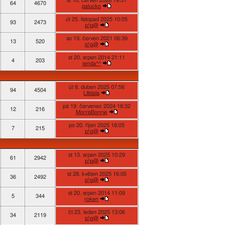
st 10. červen 2026 19:31
64
4670
palucko
út 25. listopad 2025 10:05
93
2473
p!p@
so 19. červen 2021 06:39
13
520
p!p@
st 20. srpen 2014 21:11
4
203
jenda^^
út 8. duben 2025 07:56
94
4504
Lilidala
pá 19. červenec 2024 16:32
12
216
MorrisBonnie
po 20. říjen 2025 18:05
7
215
p!p@
st 13. srpen 2025 10:29
61
2942
p!p@
st 28. květen 2025 16:05
36
2492
p!p@
st 20. srpen 2014 11:09
5
344
roken
čt 23. leden 2025 13:06
34
2119
p!p@