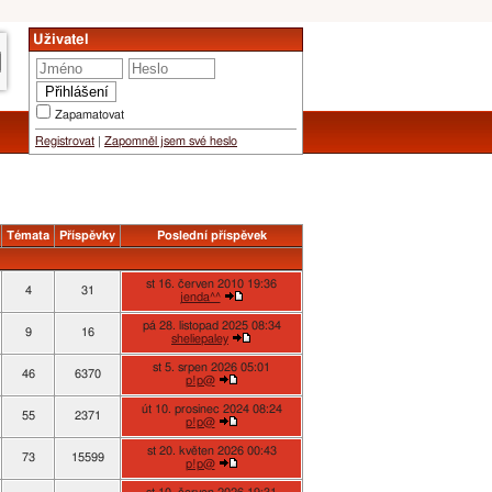
Uživatel
Zapamatovat
Registrovat
|
Zapomněl jsem své heslo
Témata
Příspěvky
Poslední příspěvek
st 16. červen 2010 19:36
4
31
jenda^^
pá 28. listopad 2025 08:34
9
16
sheliepaley
st 5. srpen 2026 05:01
46
6370
p!p@
út 10. prosinec 2024 08:24
55
2371
p!p@
st 20. květen 2026 00:43
73
15599
p!p@