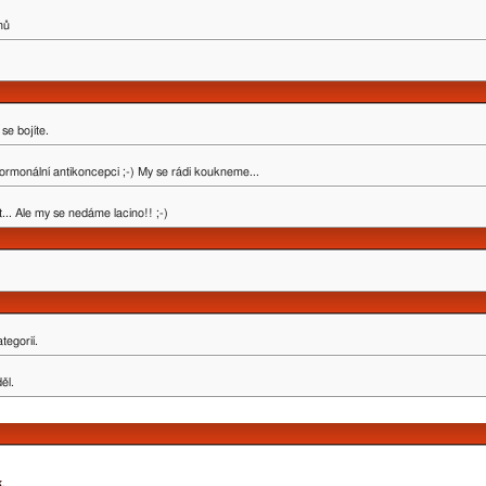
mů
se bojíte.
ormonální antikoncepci ;-) My se rádi koukneme...
.. Ale my se nedáme lacino!! ;-)
tegorií.
ěl.
k
.