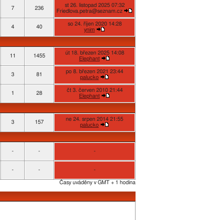
st 26. listopad 2025 07:32
7
236
Friedlova.petra@seznam.cz
so 24. říjen 2020 14:28
4
40
ynim
út 18. březen 2025 14:08
11
1455
Elephant
po 8. březen 2021 23:44
3
81
palucko
čt 3. červen 2010 21:44
1
28
Elephant
ne 24. srpen 2014 21:55
3
157
palucko
-
-
-
-
-
-
Časy uváděny v GMT + 1 hodina