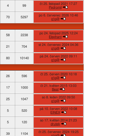
čt 25. listopad 2021 17:27
4
99
Pedromil
po 6. červenec 2026 10:46
70
5297
p!p@
po 24. listopad 2025 12:24
58
2238
Elephant
st 24. červenec 2024 04:36
21
704
p!p@
pá 24. červen 2022 09:11
80
10140
p!p@
čt 25. červen 2020 10:18
26
596
p!p@
čt 21. květen 2015 13:03
17
1000
Beat
so 8. leden 2022 09:50
25
1047
p!p@
pá 10. červen 2022 10:08
5
520
EINEX
so 17. květen 2014 21:23
5
120
drutek
čt 25. červenec 2024 19:25
39
1104
p!p@