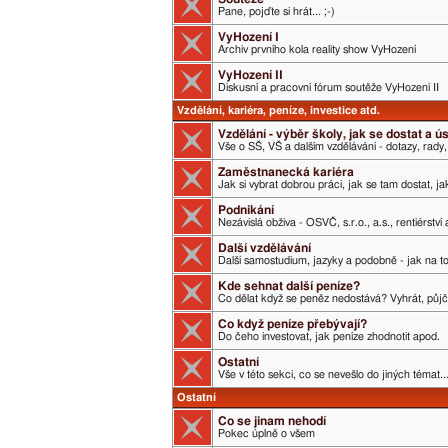
Pane, pojďte si hrát... ;-)
VyHození I
Archiv prvního kola reality show VyHození
VyHození II
Diskusní a pracovní fórum soutěže VyHození II
Vzdělání, kariéra, peníze, investice atd.
Vzdělání - výběr školy, jak se dostat a 
Vše o SŠ, VŠ a dalším vzdělávání - dotazy, rady,
Zaměstnanecká kariéra
Jak si vybrat dobrou práci, jak se tam dostat, j
Podnikání
Nezávislá obživa - OSVČ, s.r.o., a.s., rentiérství
Další vzdělávání
Další samostudium, jazyky a podobně - jak na t
Kde sehnat další peníze?
Co dělat když se peněz nedostává? Vyhrát, půjči
Co když peníze přebývají?
Do čeho investovat, jak peníze zhodnotit apod.
Ostatní
Vše v této sekci, co se nevešlo do jiných témat..
Ostatní
Co se jinam nehodí
Pokec úplně o všem