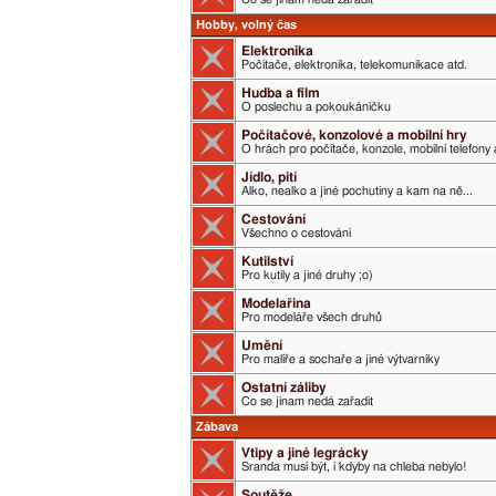
Hobby, volný čas
Elektronika
Počítače, elektronika, telekomunikace atd.
Hudba a film
O poslechu a pokoukáníčku
Počítačové, konzolové a mobilní hry
O hrách pro počítače, konzole, mobilní telefony 
Jídlo, pití
Alko, nealko a jiné pochutiny a kam na ně...
Cestování
Všechno o cestování
Kutilství
Pro kutily a jiné druhy ;o)
Modelařina
Pro modeláře všech druhů
Umění
Pro malíře a sochaře a jiné výtvarníky
Ostatní záliby
Co se jinam nedá zařadit
Zábava
Vtipy a jiné legrácky
Sranda musí být, i kdyby na chleba nebylo!
Soutěže