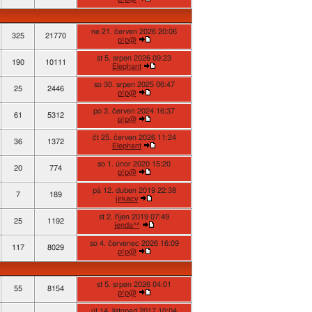
ne 21. červen 2026 20:06
325
21770
p!p@
st 5. srpen 2026 09:23
190
10111
Elephant
so 30. srpen 2025 06:47
25
2446
p!p@
po 3. červen 2024 16:37
61
5312
p!p@
čt 25. červen 2026 11:24
36
1372
Elephant
so 1. únor 2020 15:20
20
774
p!p@
pá 12. duben 2019 22:38
7
189
jirkacv
st 2. říjen 2019 07:49
25
1192
jenda^^
so 4. červenec 2026 16:09
117
8029
p!p@
st 5. srpen 2026 04:01
55
8154
p!p@
út 14. listopad 2017 10:04