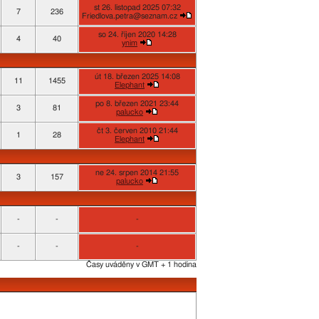
st 26. listopad 2025 07:32
7
236
Friedlova.petra@seznam.cz
so 24. říjen 2020 14:28
4
40
ynim
út 18. březen 2025 14:08
11
1455
Elephant
po 8. březen 2021 23:44
3
81
palucko
čt 3. červen 2010 21:44
1
28
Elephant
ne 24. srpen 2014 21:55
3
157
palucko
-
-
-
-
-
-
Časy uváděny v GMT + 1 hodina