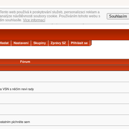
Tento web používá k poskytování služeb, personalizaci reklam a
Souhlasím
analýze návštěvnosti soubory cookie. Používáním tohoto webu s
tím souhlasíte.
Vice informací
Hledat
Nastavení
Skupiny
Zprávy SZ
Přihlásit se
Fórum
na VSN s něčím neví rady
 ostatním píchněte sem