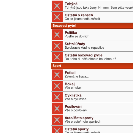
Tchýně
Tchýně jsou taky ženy. Hmmm. Sem pište veselé
Ostatní o ženách
Co se jinam nedá zařadit
Boxovací pytel
Politika
Pusťte se do nich!
Státní úřady
Byrokracie vládne republice
Ostatní boxovací pytle
Do koho si ještě chcete bouchnout?
Sport
Fotbal
Zelená je tráva...
Hokej
Vše o hokeji
Cyklistika
Vše o cyklistice
Posilování
Vše o posilování
Auto/Moto sporty
Vše o auto/moto sportech
Ostatní sporty
Co se jinam nedá zařadit