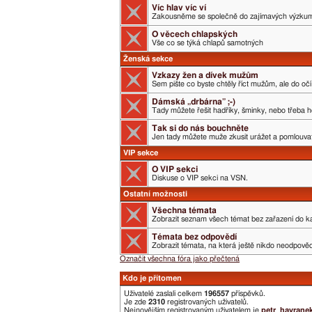
Víc hlav víc ví
Zakousněme se společně do zajímavých výzku
O věcech chlapských
Vše co se týká chlapů samotných
Ženská sekce
Vzkazy žen a dívek mužům
Sem pište co byste chtěly říct mužům, ale do očí 
Dámská „drbárna” ;-)
Tady můžete řešit hadříky, šminky, nebo třeba h
Tak si do nás bouchněte
Jen tady můžete muže zkusit urážet a pomlouvat.
VIP sekce
O VIP sekci
Diskuse o VIP sekci na VSN.
Ostatní možnosti
Všechna témata
Zobrazit seznam všech témat bez zařazení do ka
Témata bez odpovědí
Zobrazit témata, na která ještě nikdo neodpověd
Označit všechna fóra jako přečtená
Kdo je přítomen
Uživatelé zaslali celkem
196557
příspěvků.
Je zde
2310
registrovaných uživatelů.
Nejnovějším registrovaným uživatelem je
petr_havrane