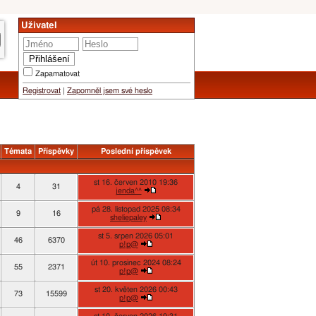
Uživatel
Zapamatovat
Registrovat
|
Zapomněl jsem své heslo
Témata
Příspěvky
Poslední příspěvek
st 16. červen 2010 19:36
4
31
jenda^^
pá 28. listopad 2025 08:34
9
16
sheliepaley
st 5. srpen 2026 05:01
46
6370
p!p@
út 10. prosinec 2024 08:24
55
2371
p!p@
st 20. květen 2026 00:43
73
15599
p!p@