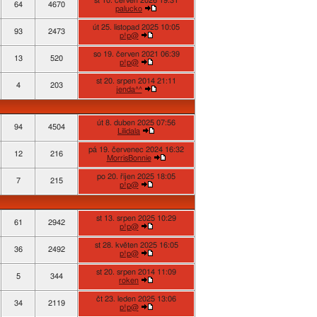
st 10. červen 2026 19:31
64
4670
palucko
út 25. listopad 2025 10:05
93
2473
p!p@
so 19. červen 2021 06:39
13
520
p!p@
st 20. srpen 2014 21:11
4
203
jenda^^
út 8. duben 2025 07:56
94
4504
Lilidala
pá 19. červenec 2024 16:32
12
216
MorrisBonnie
po 20. říjen 2025 18:05
7
215
p!p@
st 13. srpen 2025 10:29
61
2942
p!p@
st 28. květen 2025 16:05
36
2492
p!p@
st 20. srpen 2014 11:09
5
344
roken
čt 23. leden 2025 13:06
34
2119
p!p@