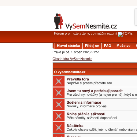
Fórum pro muže a ženy, co mužům rozumí
Hlavní stránka
Přidej se
FAQ
Mužstvo
Právě je pá 7. srpen 2026 21:51.
Obsah fóra VySemNesmíte
O vysemnesmite.cz
Pravidla fóra
Nejdříve si prosím přečtěte zde
Jsem tu nový a potřebuji poradit
Pro všechny nováčky (a nejen pro ně), když si 
Sdělení a informace
Novinky, informace pro vás
Kniha přání a stížností
Pište náměty, stížnosti, doporučení
Nástěnka
Cokoliv chcete sdělit jinému čtenáři nebo všem