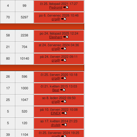
čt 25. listopad 2021 17:27
4
99
Pedromil
po 6. červenec 2026 10:46
70
5297
p!p@
po 24. listopad 2025 12:24
58
2238
Elephant
st 24. červenec 2024 04:36
21
704
p!p@
pá 24. červen 2022 09:11
80
10140
p!p@
čt 25. červen 2020 10:18
26
596
p!p@
čt 21. květen 2015 13:03
17
1000
Beat
so 8. leden 2022 09:50
25
1047
p!p@
pá 10. červen 2022 10:08
5
520
EINEX
so 17. květen 2014 21:23
5
120
drutek
čt 25. červenec 2024 19:25
39
1104
p!p@