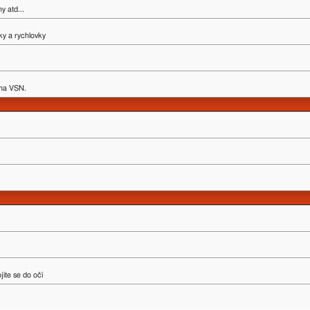
y atd...
ky a rychlovky
y na VSN.
íte se do očí