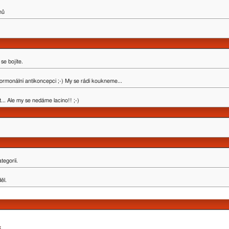
mů
se bojíte.
ormonální antikoncepci ;-) My se rádi koukneme...
.. Ale my se nedáme lacino!! ;-)
tegorií.
ěl.
k
.