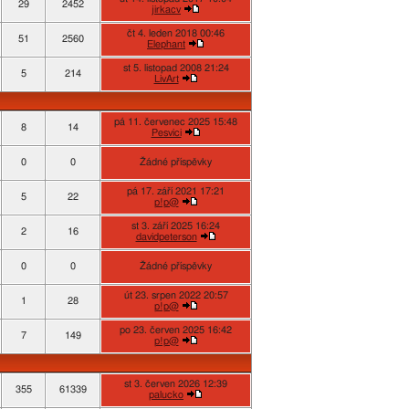
29
2452
jirkacv
čt 4. leden 2018 00:46
51
2560
Elephant
st 5. listopad 2008 21:24
5
214
LivArt
pá 11. červenec 2025 15:48
8
14
Pesvici
0
0
Žádné příspěvky
pá 17. září 2021 17:21
5
22
p!p@
st 3. září 2025 16:24
2
16
davidpeterson
0
0
Žádné příspěvky
út 23. srpen 2022 20:57
1
28
p!p@
po 23. červen 2025 16:42
7
149
p!p@
st 3. červen 2026 12:39
355
61339
palucko