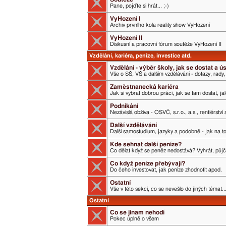
Pane, pojďte si hrát... ;-)
VyHození I
Archiv prvního kola reality show VyHození
VyHození II
Diskusní a pracovní fórum soutěže VyHození II
Vzdělání, kariéra, peníze, investice atd.
Vzdělání - výběr školy, jak se dostat a 
Vše o SŠ, VŠ a dalším vzdělávání - dotazy, rady,
Zaměstnanecká kariéra
Jak si vybrat dobrou práci, jak se tam dostat, j
Podnikání
Nezávislá obživa - OSVČ, s.r.o., a.s., rentiérství
Další vzdělávání
Další samostudium, jazyky a podobně - jak na t
Kde sehnat další peníze?
Co dělat když se peněz nedostává? Vyhrát, půjči
Co když peníze přebývají?
Do čeho investovat, jak peníze zhodnotit apod.
Ostatní
Vše v této sekci, co se nevešlo do jiných témat..
Ostatní
Co se jinam nehodí
Pokec úplně o všem