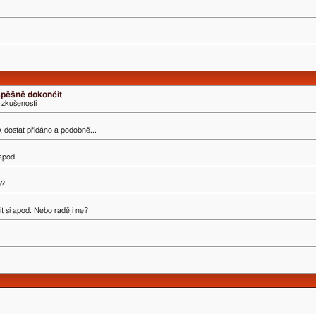
úspěšně dokončit
 zkušenosti
ak dostat přidáno a podobně...
 apod.
o?
t si apod. Nebo raději ne?
.