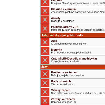
Členové
Kdo jsou čtenáři vysemnesmite.cz a jejich příběh
Diskuse k článkům
Zde můžete psát své názory na zveřejněné člán
Ankety
Hlasujte v anktetách
Politické strany VSN
Místo pro ty, kteří se rozhodli vstoupit do politik
Auta, motorky a jiná přibližovadla
Auta
O autech možných i nemožných
Motorky
Pro milovníky jednostopých miláčků
Ostatní přibližovadla mimo bicyklů
Co se jinam nedá zařadit
Ženy
Problémy se ženami
Nebojte, nejste v tom sami ;o)
Rady o ženách
Všichni se rádi přiučí
Vzkazy ženám
Sem pište co chcete ženám a dívkám říct, ale boj
Zážitky se ženami
Bezedná kategorie ;o)