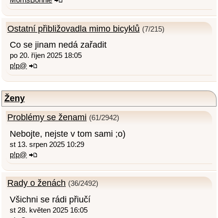
Ostatní přibližovadla mimo bicyklů
(7/215)
Co se jinam nedá zařadit
po 20. říjen 2025 18:05
p!p@
Ženy
Problémy se ženami
(61/2942)
Nebojte, nejste v tom sami ;o)
st 13. srpen 2025 10:29
p!p@
Rady o ženách
(36/2492)
Všichni se rádi přiučí
st 28. květen 2025 16:05