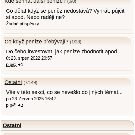
Kde sehnat další peníze?
(0/0)
Co dělat když se peněz nedostává? Vyhrát, půjčit
si apod. Nebo raději ne?
Žádné příspěvky
Co když peníze přebývají?
(1/28)
Do čeho investovat, jak peníze zhodnotit apod.
út 23. srpen 2022 20:57
p!p@
Ostatní
(7/149)
Vše v této sekci, co se nevešlo do jiných témat...
po 23. červen 2025 16:42
p!p@
Ostatní