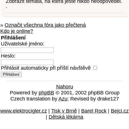
Zobrazit témata, na která ještě nikdo neodpověděl.
-
»
Označit všechna fóra jako přečtená
Kdo je online?
Přihlášení
Uživatelské jméno:
Heslo:
Přihlásit automaticky při příští návštěvě
Nahoru
Powered by
phpBB
© 2001, 2002 phpBB Group
Czech translation by
Azu
; Revised by drake127
www.elektrocigler.cz
|
Tisk v Brně
|
Barel Rock
|
Bejci.cz
|
Dětská lékárna