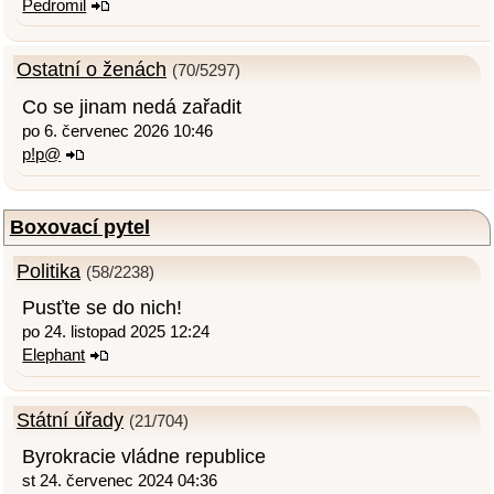
Pedromil
Ostatní o ženách
(70/5297)
Co se jinam nedá zařadit
po 6. červenec 2026 10:46
p!p@
Boxovací pytel
Politika
(58/2238)
Pusťte se do nich!
po 24. listopad 2025 12:24
Elephant
Státní úřady
(21/704)
Byrokracie vládne republice
st 24. červenec 2024 04:36