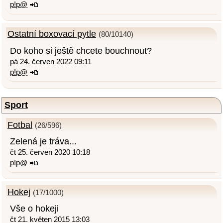
p!p@
Ostatní boxovací pytle
(80/10140)
Do koho si ještě chcete bouchnout?
pá 24. červen 2022 09:11
p!p@
Sport
Fotbal
(26/596)
Zelená je tráva...
čt 25. červen 2020 10:18
p!p@
Hokej
(17/1000)
Vše o hokeji
čt 21. květen 2015 13:03