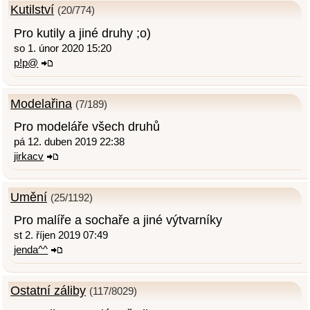
Kutilství
(20/774)
Pro kutily a jiné druhy ;o)
so 1. únor 2020 15:20
p!p@
Modelařina
(7/189)
Pro modeláře všech druhů
pá 12. duben 2019 22:38
jirkacv
Umění
(25/1192)
Pro malíře a sochaře a jiné výtvarníky
st 2. říjen 2019 07:49
jenda^^
Ostatní záliby
(117/8029)