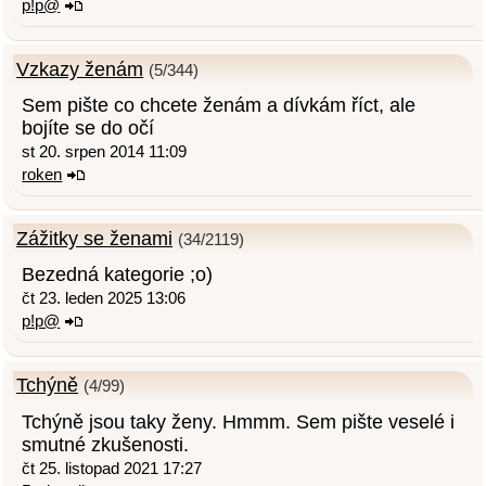
p!p@
Vzkazy ženám
(5/344)
Sem pište co chcete ženám a dívkám říct, ale
bojíte se do očí
st 20. srpen 2014 11:09
roken
Zážitky se ženami
(34/2119)
Bezedná kategorie ;o)
čt 23. leden 2025 13:06
p!p@
Tchýně
(4/99)
Tchýně jsou taky ženy. Hmmm. Sem pište veselé i
smutné zkušenosti.
čt 25. listopad 2021 17:27