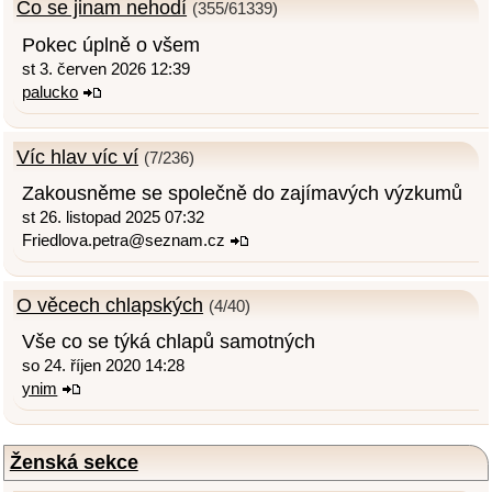
Co se jinam nehodí
(355/61339)
Pokec úplně o všem
st 3. červen 2026 12:39
palucko
Víc hlav víc ví
(7/236)
Zakousněme se společně do zajímavých výzkumů
st 26. listopad 2025 07:32
Friedlova.petra@seznam.cz
O věcech chlapských
(4/40)
Vše co se týká chlapů samotných
so 24. říjen 2020 14:28
ynim
Ženská sekce