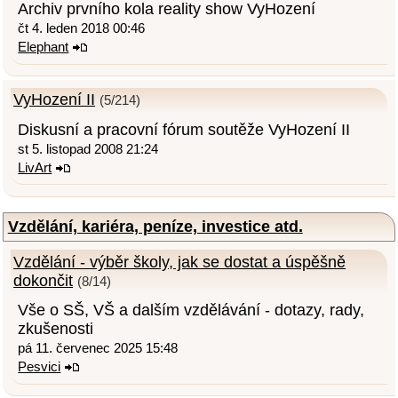
Archiv prvního kola reality show VyHození
čt 4. leden 2018 00:46
Elephant
VyHození II
(5/214)
Diskusní a pracovní fórum soutěže VyHození II
st 5. listopad 2008 21:24
LivArt
Vzdělání, kariéra, peníze, investice atd.
Vzdělání - výběr školy, jak se dostat a úspěšně
dokončit
(8/14)
Vše o SŠ, VŠ a dalším vzdělávání - dotazy, rady,
zkušenosti
pá 11. červenec 2025 15:48
Pesvici