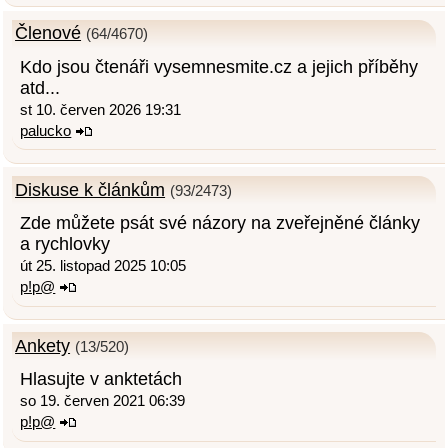
Členové
(64/4670)
Kdo jsou čtenáři vysemnesmite.cz a jejich příběhy
atd...
st 10. červen 2026 19:31
palucko
Diskuse k článkům
(93/2473)
Zde můžete psát své názory na zveřejněné články
a rychlovky
út 25. listopad 2025 10:05
p!p@
Ankety
(13/520)
Hlasujte v anktetách
so 19. červen 2021 06:39
p!p@