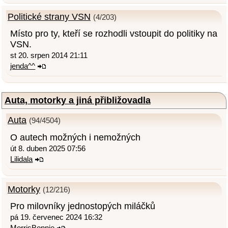
Politické strany VSN
(4/203)
Místo pro ty, kteří se rozhodli vstoupit do politiky na
VSN.
st 20. srpen 2014 21:11
jenda^^
Auta, motorky a jiná přibližovadla
Auta
(94/4504)
O autech možných i nemožných
út 8. duben 2025 07:56
Lilidala
Motorky
(12/216)
Pro milovníky jednostopých miláčků
pá 19. červenec 2024 16:32
MorrisBonnie