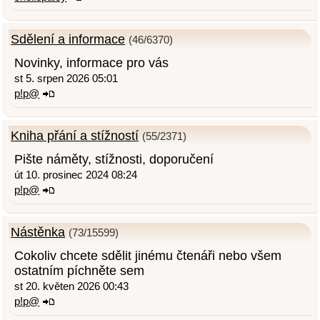
Sdělení a informace
(46/6370)
Novinky, informace pro vás
st 5. srpen 2026 05:01
p!p@
Kniha přání a stížností
(55/2371)
Pište náměty, stížnosti, doporučení
út 10. prosinec 2024 08:24
p!p@
Nástěnka
(73/15599)
Cokoliv chcete sdělit jinému čtenáři nebo všem
ostatním píchněte sem
st 20. květen 2026 00:43
p!p@