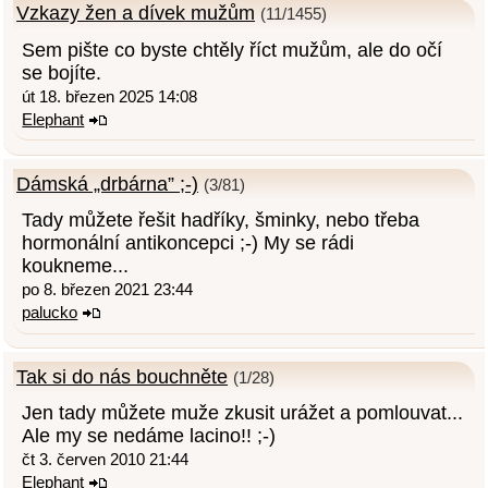
Vzkazy žen a dívek mužům
(11/1455)
Sem pište co byste chtěly říct mužům, ale do očí
se bojíte.
út 18. březen 2025 14:08
Elephant
Dámská „drbárna” ;-)
(3/81)
Tady můžete řešit hadříky, šminky, nebo třeba
hormonální antikoncepci ;-) My se rádi
koukneme...
po 8. březen 2021 23:44
palucko
Tak si do nás bouchněte
(1/28)
Jen tady můžete muže zkusit urážet a pomlouvat...
Ale my se nedáme lacino!! ;-)
čt 3. červen 2010 21:44
Elephant