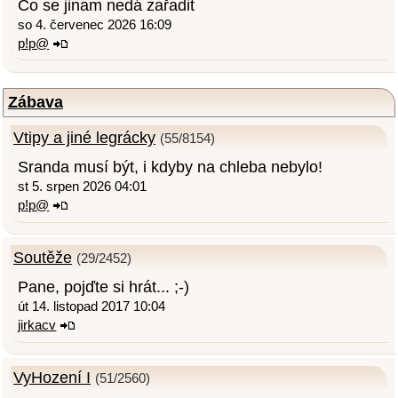
Co se jinam nedá zařadit
so 4. červenec 2026 16:09
p!p@
Zábava
Vtipy a jiné legrácky
(55/8154)
Sranda musí být, i kdyby na chleba nebylo!
st 5. srpen 2026 04:01
p!p@
Soutěže
(29/2452)
Pane, pojďte si hrát... ;-)
út 14. listopad 2017 10:04
jirkacv
VyHození I
(51/2560)