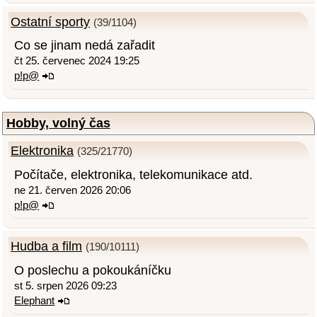
Ostatní sporty
(39/1104)
Co se jinam nedá zařadit
čt 25. červenec 2024 19:25
p!p@
Hobby, volný čas
Elektronika
(325/21770)
Počítače, elektronika, telekomunikace atd.
ne 21. červen 2026 20:06
p!p@
Hudba a film
(190/10111)
O poslechu a pokoukáníčku
st 5. srpen 2026 09:23
Elephant