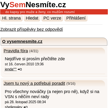
Vy
Sem
Nesmíte.cz
… do kapsy pro muže a ženy, co mužům rozumí
Hl. strana
Hledat
PC verze
Přihlášení
Zobrazit příspěvky bez odpovědí
O vysemnesmite.cz
Pravidla fóra
(4/31)
Nejdříve si prosím přečtěte zde
st 16. červen 2010 19:36
jenda^^
Jsem tu nový a potřebuji poradit
(9/16)
Pro všechny nováčky (a nejen pro ně), když si na
VSN s něčím neví rady
pá 28. listopad 2025 08:34
sheliepaley