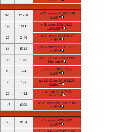
ne 21. červen 2026 20:06
325
21770
p!p@
st 5. srpen 2026 09:23
190
10111
Elephant
so 30. srpen 2025 06:47
25
2446
p!p@
po 3. červen 2024 16:37
61
5312
p!p@
čt 25. červen 2026 11:24
36
1372
Elephant
so 1. únor 2020 15:20
20
774
p!p@
pá 12. duben 2019 22:38
7
189
jirkacv
st 2. říjen 2019 07:49
25
1192
jenda^^
so 4. červenec 2026 16:09
117
8029
p!p@
st 5. srpen 2026 04:01
55
8154
p!p@
út 14. listopad 2017 10:04