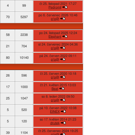
čt 25. listopad 2021 17:27
4
99
Pedromil
po 6. červenec 2026 10:46
70
5297
p!p@
po 24. listopad 2025 12:24
58
2238
Elephant
st 24. červenec 2024 04:36
21
704
p!p@
pá 24. červen 2022 09:11
80
10140
p!p@
čt 25. červen 2020 10:18
26
596
p!p@
čt 21. květen 2015 13:03
17
1000
Beat
so 8. leden 2022 09:50
25
1047
p!p@
pá 10. červen 2022 10:08
5
520
EINEX
so 17. květen 2014 21:23
5
120
drutek
čt 25. červenec 2024 19:25
39
1104
p!p@