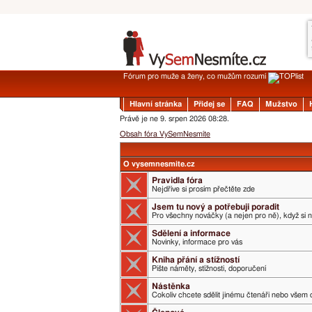
Fórum pro muže a ženy, co mužům rozumí
Hlavní stránka
Přidej se
FAQ
Mužstvo
Právě je ne 9. srpen 2026 08:28.
Obsah fóra VySemNesmíte
O vysemnesmite.cz
Pravidla fóra
Nejdříve si prosím přečtěte zde
Jsem tu nový a potřebuji poradit
Pro všechny nováčky (a nejen pro ně), když si 
Sdělení a informace
Novinky, informace pro vás
Kniha přání a stížností
Pište náměty, stížnosti, doporučení
Nástěnka
Cokoliv chcete sdělit jinému čtenáři nebo všem