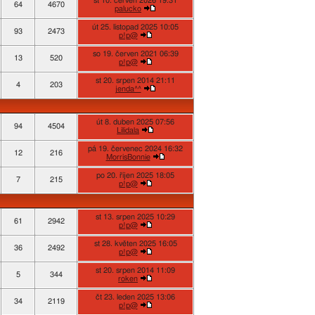
st 10. červen 2026 19:31
64
4670
palucko
út 25. listopad 2025 10:05
93
2473
p!p@
so 19. červen 2021 06:39
13
520
p!p@
st 20. srpen 2014 21:11
4
203
jenda^^
út 8. duben 2025 07:56
94
4504
Lilidala
pá 19. červenec 2024 16:32
12
216
MorrisBonnie
po 20. říjen 2025 18:05
7
215
p!p@
st 13. srpen 2025 10:29
61
2942
p!p@
st 28. květen 2025 16:05
36
2492
p!p@
st 20. srpen 2014 11:09
5
344
roken
čt 23. leden 2025 13:06
34
2119
p!p@