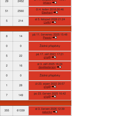
29
2452
jirkacv
čt 4. leden 2018 00:46
51
2560
Elephant
st 5. listopad 2008 21:24
5
214
LivArt
pá 11. červenec 2025 15:48
8
14
Pesvici
0
0
Žádné příspěvky
pá 17. září 2021 17:21
5
22
p!p@
st 3. září 2025 16:24
2
16
davidpeterson
0
0
Žádné příspěvky
út 23. srpen 2022 20:57
1
28
p!p@
po 23. červen 2025 16:42
7
149
p!p@
st 3. červen 2026 12:39
355
61339
palucko