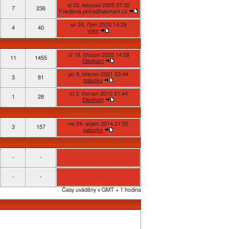
st 26. listopad 2025 07:32
7
236
Friedlova.petra@seznam.cz
so 24. říjen 2020 14:28
4
40
ynim
út 18. březen 2025 14:08
11
1455
Elephant
po 8. březen 2021 23:44
3
81
palucko
čt 3. červen 2010 21:44
1
28
Elephant
ne 24. srpen 2014 21:55
3
157
palucko
-
-
-
-
-
-
Časy uváděny v GMT + 1 hodina