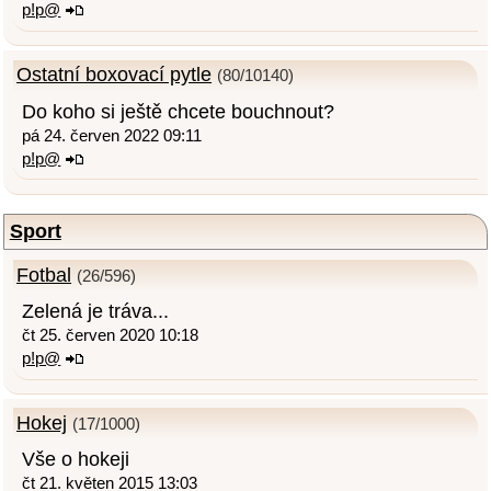
p!p@
Ostatní boxovací pytle
(80/10140)
Do koho si ještě chcete bouchnout?
pá 24. červen 2022 09:11
p!p@
Sport
Fotbal
(26/596)
Zelená je tráva...
čt 25. červen 2020 10:18
p!p@
Hokej
(17/1000)
Vše o hokeji
čt 21. květen 2015 13:03