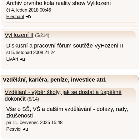
Archiv prvního kola reality show VyHození
čt 4. leden 2018 00:46
Elephant
VyHození II
(5/214)
Diskusní a pracovní fórum soutěže VyHození II
st 5. listopad 2008 21:24
LivArt
Vzdělání, kariéra, peníze, investice atd.
Vzdělání - výběr školy, jak se dostat a úspěšně
dokončit
(8/14)
Vše o SŠ, VŠ a dalším vzdělávání - dotazy, rady,
zkušenosti
pá 11. červenec 2025 15:48
Pesvici