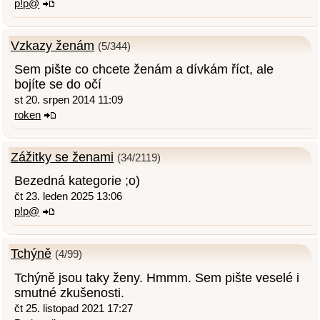
p!p@
Vzkazy ženám
(5/344)
Sem pište co chcete ženám a dívkám říct, ale
bojíte se do očí
st 20. srpen 2014 11:09
roken
Zážitky se ženami
(34/2119)
Bezedná kategorie ;o)
čt 23. leden 2025 13:06
p!p@
Tchýně
(4/99)
Tchýně jsou taky ženy. Hmmm. Sem pište veselé i
smutné zkušenosti.
čt 25. listopad 2021 17:27