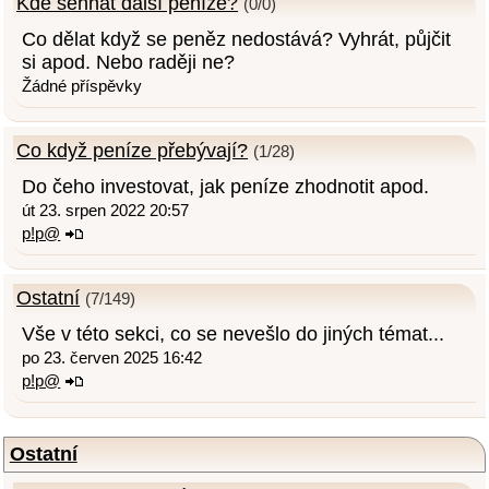
Kde sehnat další peníze?
(0/0)
Co dělat když se peněz nedostává? Vyhrát, půjčit
si apod. Nebo raději ne?
Žádné příspěvky
Co když peníze přebývají?
(1/28)
Do čeho investovat, jak peníze zhodnotit apod.
út 23. srpen 2022 20:57
p!p@
Ostatní
(7/149)
Vše v této sekci, co se nevešlo do jiných témat...
po 23. červen 2025 16:42
p!p@
Ostatní