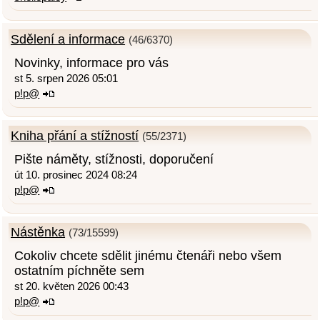
Sdělení a informace
(46/6370)
Novinky, informace pro vás
st 5. srpen 2026 05:01
p!p@
Kniha přání a stížností
(55/2371)
Pište náměty, stížnosti, doporučení
út 10. prosinec 2024 08:24
p!p@
Nástěnka
(73/15599)
Cokoliv chcete sdělit jinému čtenáři nebo všem
ostatním píchněte sem
st 20. květen 2026 00:43
p!p@