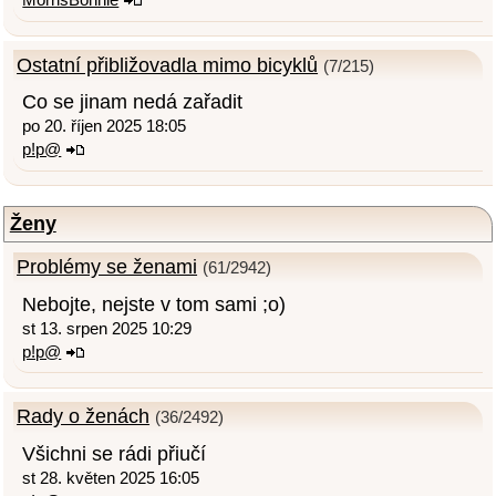
Ostatní přibližovadla mimo bicyklů
(7/215)
Co se jinam nedá zařadit
po 20. říjen 2025 18:05
p!p@
Ženy
Problémy se ženami
(61/2942)
Nebojte, nejste v tom sami ;o)
st 13. srpen 2025 10:29
p!p@
Rady o ženách
(36/2492)
Všichni se rádi přiučí
st 28. květen 2025 16:05