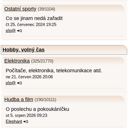
Ostatní sporty
(39/1104)
Co se jinam nedá zařadit
čt 25. červenec 2024 19:25
p!p@
Hobby, volný čas
Elektronika
(325/21770)
Počítače, elektronika, telekomunikace atd.
ne 21. červen 2026 20:06
p!p@
Hudba a film
(190/10111)
O poslechu a pokoukáníčku
st 5. srpen 2026 09:23
Elephant