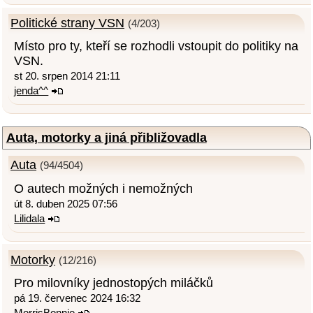
Politické strany VSN
(4/203)
Místo pro ty, kteří se rozhodli vstoupit do politiky na
VSN.
st 20. srpen 2014 21:11
jenda^^
Auta, motorky a jiná přibližovadla
Auta
(94/4504)
O autech možných i nemožných
út 8. duben 2025 07:56
Lilidala
Motorky
(12/216)
Pro milovníky jednostopých miláčků
pá 19. červenec 2024 16:32
MorrisBonnie