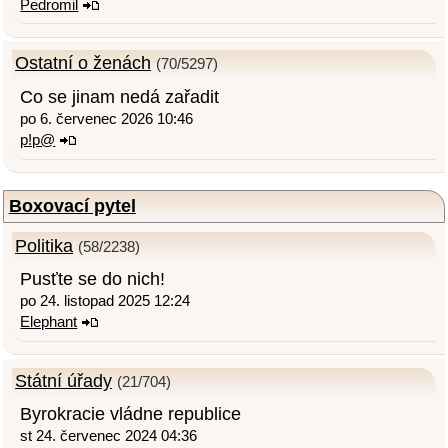
Pedromil
Ostatní o ženách
(70/5297)
Co se jinam nedá zařadit
po 6. červenec 2026 10:46
p!p@
Boxovací pytel
Politika
(58/2238)
Pusťte se do nich!
po 24. listopad 2025 12:24
Elephant
Státní úřady
(21/704)
Byrokracie vládne republice
st 24. červenec 2024 04:36