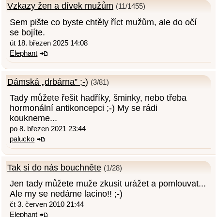
Vzkazy žen a dívek mužům
(11/1455)
Sem pište co byste chtěly říct mužům, ale do očí
se bojíte.
út 18. březen 2025 14:08
Elephant
Dámská „drbárna” ;-)
(3/81)
Tady můžete řešit hadříky, šminky, nebo třeba
hormonální antikoncepci ;-) My se rádi
koukneme...
po 8. březen 2021 23:44
palucko
Tak si do nás bouchněte
(1/28)
Jen tady můžete muže zkusit urážet a pomlouvat...
Ale my se nedáme lacino!! ;-)
čt 3. červen 2010 21:44
Elephant