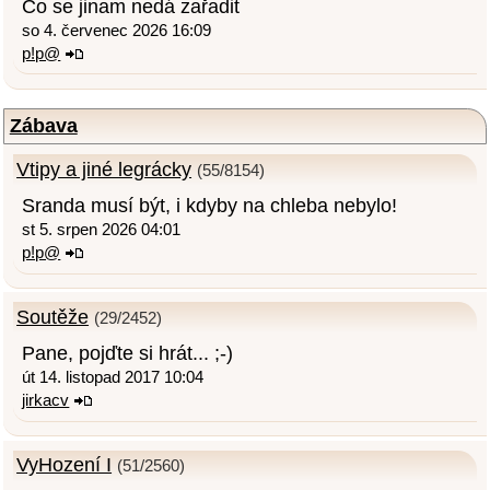
Co se jinam nedá zařadit
so 4. červenec 2026 16:09
p!p@
Zábava
Vtipy a jiné legrácky
(55/8154)
Sranda musí být, i kdyby na chleba nebylo!
st 5. srpen 2026 04:01
p!p@
Soutěže
(29/2452)
Pane, pojďte si hrát... ;-)
út 14. listopad 2017 10:04
jirkacv
VyHození I
(51/2560)