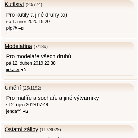
Kutilství
(20/774)
Pro kutily a jiné druhy ;o)
so 1. únor 2020 15:20
p!p@
Modelařina
(7/189)
Pro modeláře všech druhů
pá 12. duben 2019 22:38
jirkacv
Umění
(25/1192)
Pro malíře a sochaře a jiné výtvarníky
st 2. říjen 2019 07:49
jenda^^
Ostatní záliby
(117/8029)