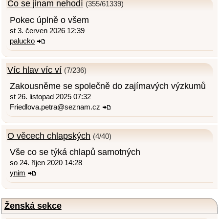
Co se jinam nehodí
(355/61339)
Pokec úplně o všem
st 3. červen 2026 12:39
palucko
Víc hlav víc ví
(7/236)
Zakousněme se společně do zajímavých výzkumů
st 26. listopad 2025 07:32
Friedlova.petra@seznam.cz
O věcech chlapských
(4/40)
Vše co se týká chlapů samotných
so 24. říjen 2020 14:28
ynim
Ženská sekce