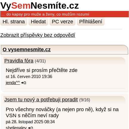
Vy
Sem
Nesmíte.cz
… do kapsy pro muže a ženy, co mužům rozumí
Hl. strana
Hledat
PC verze
Přihlášení
Zobrazit příspěvky bez odpovědí
O vysemnesmite.cz
Pravidla fóra
(4/31)
Nejdříve si prosím přečtěte zde
st 16. červen 2010 19:36
jenda^^
Jsem tu nový a potřebuji poradit
(9/16)
Pro všechny nováčky (a nejen pro ně), když si na
VSN s něčím neví rady
pá 28. listopad 2025 08:34
sheliepaley