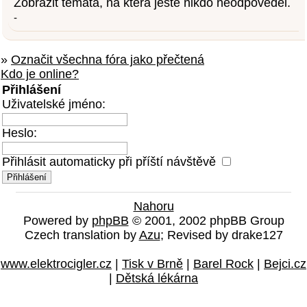
Zobrazit témata, na která ještě nikdo neodpověděl.
-
»
Označit všechna fóra jako přečtená
Kdo je online?
Přihlášení
Uživatelské jméno:
Heslo:
Přihlásit automaticky při příští návštěvě
Nahoru
Powered by
phpBB
© 2001, 2002 phpBB Group
Czech translation by
Azu
; Revised by drake127
www.elektrocigler.cz
|
Tisk v Brně
|
Barel Rock
|
Bejci.cz
|
Dětská lékárna