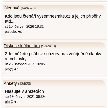
Členové
(64/4670)
Kdo jsou čtenáři vysemnesmite.cz a jejich příběhy
atd...
st 10. červen 2026 19:31
palucko
Diskuse k článkům
(93/2473)
Zde můžete psát své názory na zveřejněné články
a rychlovky
út 25. listopad 2025 10:05
p!p@
Ankety
(13/520)
Hlasujte v anktetách
so 19. červen 2021 06:39
p!p@