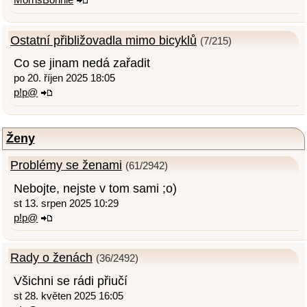
Ostatní přibližovadla mimo bicyklů
(7/215)
Co se jinam nedá zařadit
po 20. říjen 2025 18:05
p!p@
Ženy
Problémy se ženami
(61/2942)
Nebojte, nejste v tom sami ;o)
st 13. srpen 2025 10:29
p!p@
Rady o ženách
(36/2492)
Všichni se rádi přiučí
st 28. květen 2025 16:05