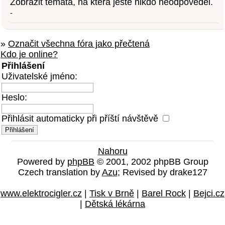
Zobrazit témata, na která ještě nikdo neodpověděl.
-
»
Označit všechna fóra jako přečtená
Kdo je online?
Přihlášení
Uživatelské jméno:
Heslo:
Přihlásit automaticky při příští návštěvě
Nahoru
Powered by
phpBB
© 2001, 2002 phpBB Group
Czech translation by
Azu
; Revised by drake127
www.elektrocigler.cz
|
Tisk v Brně
|
Barel Rock
|
Bejci.cz
|
Dětská lékárna