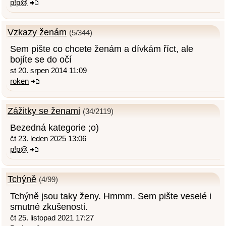
p!p@
Vzkazy ženám
(5/344)
Sem pište co chcete ženám a dívkám říct, ale
bojíte se do očí
st 20. srpen 2014 11:09
roken
Zážitky se ženami
(34/2119)
Bezedná kategorie ;o)
čt 23. leden 2025 13:06
p!p@
Tchýně
(4/99)
Tchýně jsou taky ženy. Hmmm. Sem pište veselé i
smutné zkušenosti.
čt 25. listopad 2021 17:27