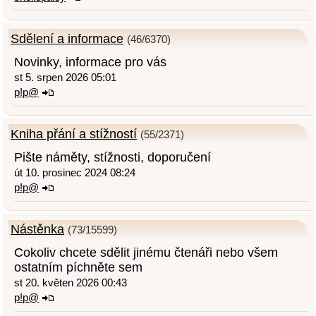
Sdělení a informace
(46/6370)
Novinky, informace pro vás
st 5. srpen 2026 05:01
p!p@
Kniha přání a stížností
(55/2371)
Pište náměty, stížnosti, doporučení
út 10. prosinec 2024 08:24
p!p@
Nástěnka
(73/15599)
Cokoliv chcete sdělit jinému čtenáři nebo všem
ostatním píchněte sem
st 20. květen 2026 00:43
p!p@