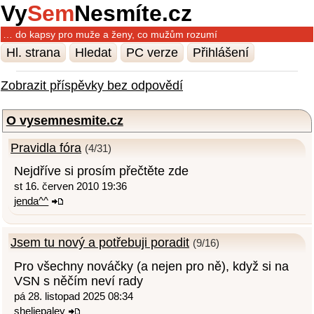
Vy
Sem
Nesmíte.cz
… do kapsy pro muže a ženy, co mužům rozumí
Hl. strana
Hledat
PC verze
Přihlášení
Zobrazit příspěvky bez odpovědí
O vysemnesmite.cz
Pravidla fóra
(4/31)
Nejdříve si prosím přečtěte zde
st 16. červen 2010 19:36
jenda^^
Jsem tu nový a potřebuji poradit
(9/16)
Pro všechny nováčky (a nejen pro ně), když si na
VSN s něčím neví rady
pá 28. listopad 2025 08:34
sheliepaley