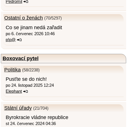
Pedromil
Ostatní o ženách
(70/5297)
Co se jinam nedá zařadit
po 6. červenec 2026 10:46
p!p@
Boxovací pytel
Politika
(58/2238)
Pusťte se do nich!
po 24. listopad 2025 12:24
Elephant
Státní úřady
(21/704)
Byrokracie vládne republice
st 24. červenec 2024 04:36