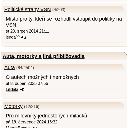
Politické strany VSN
(4/203)
Místo pro ty, kteří se rozhodli vstoupit do politiky na
VSN.
st 20. srpen 2014 21:11
jenda^^
Auta, motorky a jiná přibližovadla
Auta
(94/4504)
O autech možných i nemožných
út 8. duben 2025 07:56
Lilidala
Motorky
(12/216)
Pro milovníky jednostopých miláčků
pá 19. červenec 2024 16:32
MorrisBonnie