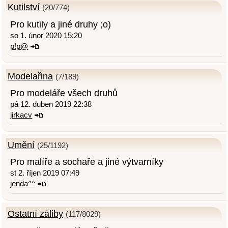
Kutilství
(20/774)
Pro kutily a jiné druhy ;o)
so 1. únor 2020 15:20
p!p@
Modelařina
(7/189)
Pro modeláře všech druhů
pá 12. duben 2019 22:38
jirkacv
Umění
(25/1192)
Pro malíře a sochaře a jiné výtvarníky
st 2. říjen 2019 07:49
jenda^^
Ostatní záliby
(117/8029)