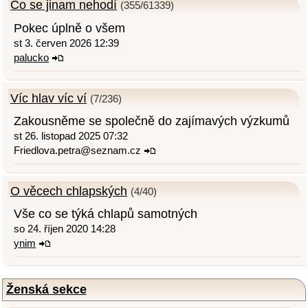
Co se jinam nehodí
(355/61339)
Pokec úplně o všem
st 3. červen 2026 12:39
palucko
Víc hlav víc ví
(7/236)
Zakousněme se společně do zajímavých výzkumů
st 26. listopad 2025 07:32
Friedlova.petra@seznam.cz
O věcech chlapských
(4/40)
Vše co se týká chlapů samotných
so 24. říjen 2020 14:28
ynim
Ženská sekce