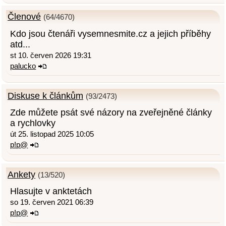
Členové
(64/4670)
Kdo jsou čtenáři vysemnesmite.cz a jejich příběhy
atd...
st 10. červen 2026 19:31
palucko
Diskuse k článkům
(93/2473)
Zde můžete psát své názory na zveřejněné články
a rychlovky
út 25. listopad 2025 10:05
p!p@
Ankety
(13/520)
Hlasujte v anktetách
so 19. červen 2021 06:39
p!p@