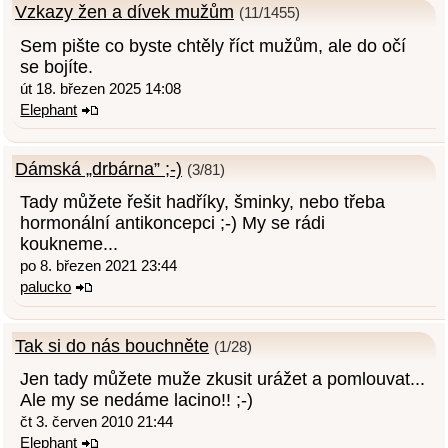
Vzkazy žen a dívek mužům
(11/1455)
Sem pište co byste chtěly říct mužům, ale do očí
se bojíte.
út 18. březen 2025 14:08
Elephant
Dámská „drbárna” ;-)
(3/81)
Tady můžete řešit hadříky, šminky, nebo třeba
hormonální antikoncepci ;-) My se rádi
koukneme...
po 8. březen 2021 23:44
palucko
Tak si do nás bouchněte
(1/28)
Jen tady můžete muže zkusit urážet a pomlouvat...
Ale my se nedáme lacino!! ;-)
čt 3. červen 2010 21:44
Elephant