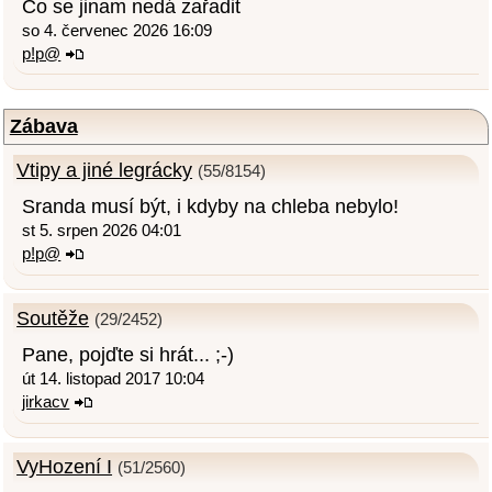
Co se jinam nedá zařadit
so 4. červenec 2026 16:09
p!p@
Zábava
Vtipy a jiné legrácky
(55/8154)
Sranda musí být, i kdyby na chleba nebylo!
st 5. srpen 2026 04:01
p!p@
Soutěže
(29/2452)
Pane, pojďte si hrát... ;-)
út 14. listopad 2017 10:04
jirkacv
VyHození I
(51/2560)