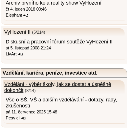
Archiv prvního kola reality show VyHození
čt 4. leden 2018 00:46
Elephant
VyHození II
(5/214)
Diskusní a pracovní fórum soutěže VyHození II
st 5. listopad 2008 21:24
LivArt
Vzdělání, kariéra, peníze, investice atd.
Vzdělání - výběr školy, jak se dostat a úspěšně
dokončit
(8/14)
Vše o SŠ, VŠ a dalším vzdělávání - dotazy, rady,
zkušenosti
pá 11. červenec 2025 15:48
Pesvici