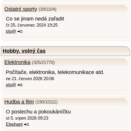
Ostatní sporty
(39/1104)
Co se jinam nedá zařadit
čt 25. červenec 2024 19:25
p!p@
Hobby, volný čas
Elektronika
(325/21770)
Počítače, elektronika, telekomunikace atd.
ne 21. červen 2026 20:06
p!p@
Hudba a film
(190/10111)
O poslechu a pokoukáníčku
st 5. srpen 2026 09:23
Elephant