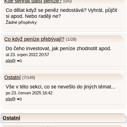
Kde sehnat další peníze?
(0/0)
Co dělat když se peněz nedostává? Vyhrát, půjčit
si apod. Nebo raději ne?
Žádné příspěvky
Co když peníze přebývají?
(1/28)
Do čeho investovat, jak peníze zhodnotit apod.
út 23. srpen 2022 20:57
p!p@
Ostatní
(7/149)
Vše v této sekci, co se nevešlo do jiných témat...
po 23. červen 2025 16:42
p!p@
Ostatní