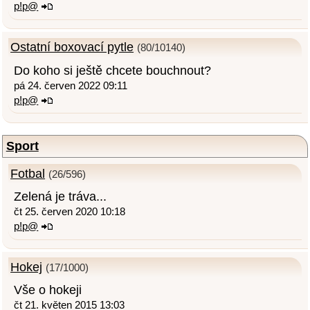
p!p@
Ostatní boxovací pytle
(80/10140)
Do koho si ještě chcete bouchnout?
pá 24. červen 2022 09:11
p!p@
Sport
Fotbal
(26/596)
Zelená je tráva...
čt 25. červen 2020 10:18
p!p@
Hokej
(17/1000)
Vše o hokeji
čt 21. květen 2015 13:03