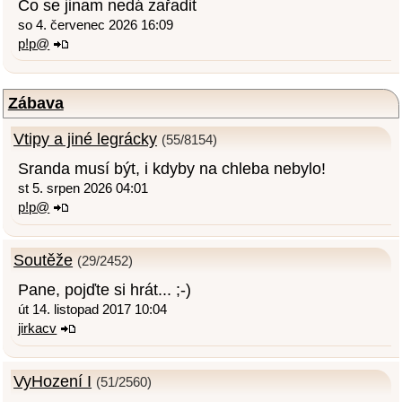
Co se jinam nedá zařadit
so 4. červenec 2026 16:09
p!p@
Zábava
Vtipy a jiné legrácky
(55/8154)
Sranda musí být, i kdyby na chleba nebylo!
st 5. srpen 2026 04:01
p!p@
Soutěže
(29/2452)
Pane, pojďte si hrát... ;-)
út 14. listopad 2017 10:04
jirkacv
VyHození I
(51/2560)