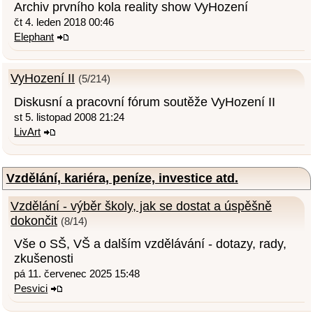
Archiv prvního kola reality show VyHození
čt 4. leden 2018 00:46
Elephant
VyHození II
(5/214)
Diskusní a pracovní fórum soutěže VyHození II
st 5. listopad 2008 21:24
LivArt
Vzdělání, kariéra, peníze, investice atd.
Vzdělání - výběr školy, jak se dostat a úspěšně
dokončit
(8/14)
Vše o SŠ, VŠ a dalším vzdělávání - dotazy, rady,
zkušenosti
pá 11. červenec 2025 15:48
Pesvici