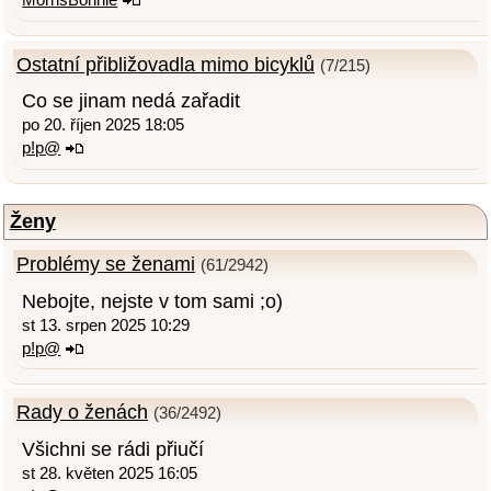
Ostatní přibližovadla mimo bicyklů
(7/215)
Co se jinam nedá zařadit
po 20. říjen 2025 18:05
p!p@
Ženy
Problémy se ženami
(61/2942)
Nebojte, nejste v tom sami ;o)
st 13. srpen 2025 10:29
p!p@
Rady o ženách
(36/2492)
Všichni se rádi přiučí
st 28. květen 2025 16:05