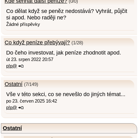
Kde sehnat další peníze?
(0/0)
Co dělat když se peněz nedostává? Vyhrát, půjčit
si apod. Nebo raději ne?
Žádné příspěvky
Co když peníze přebývají?
(1/28)
Do čeho investovat, jak peníze zhodnotit apod.
út 23. srpen 2022 20:57
p!p@
Ostatní
(7/149)
Vše v této sekci, co se nevešlo do jiných témat...
po 23. červen 2025 16:42
p!p@
Ostatní