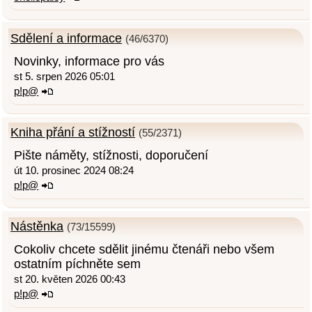
Sdělení a informace
(46/6370)
Novinky, informace pro vás
st 5. srpen 2026 05:01
p!p@
Kniha přání a stížností
(55/2371)
Pište náměty, stížnosti, doporučení
út 10. prosinec 2024 08:24
p!p@
Nástěnka
(73/15599)
Cokoliv chcete sdělit jinému čtenáři nebo všem
ostatním píchněte sem
st 20. květen 2026 00:43
p!p@