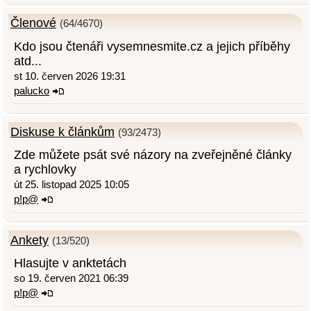
Členové
(64/4670)
Kdo jsou čtenáři vysemnesmite.cz a jejich příběhy
atd...
st 10. červen 2026 19:31
palucko
Diskuse k článkům
(93/2473)
Zde můžete psát své názory na zveřejněné články
a rychlovky
út 25. listopad 2025 10:05
p!p@
Ankety
(13/520)
Hlasujte v anktetách
so 19. červen 2021 06:39
p!p@