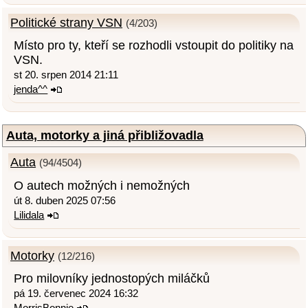
Politické strany VSN
(4/203)
Místo pro ty, kteří se rozhodli vstoupit do politiky na
VSN.
st 20. srpen 2014 21:11
jenda^^
Auta, motorky a jiná přibližovadla
Auta
(94/4504)
O autech možných i nemožných
út 8. duben 2025 07:56
Lilidala
Motorky
(12/216)
Pro milovníky jednostopých miláčků
pá 19. červenec 2024 16:32
MorrisBonnie