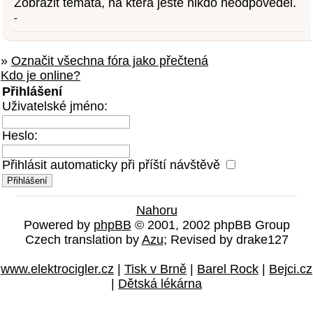
Zobrazit témata, na která ještě nikdo neodpověděl.
-
»
Označit všechna fóra jako přečtená
Kdo je online?
Přihlášení
Uživatelské jméno:
Heslo:
Přihlásit automaticky při příští návštěvě
Nahoru
Powered by
phpBB
© 2001, 2002 phpBB Group
Czech translation by
Azu
; Revised by drake127
www.elektrocigler.cz
|
Tisk v Brně
|
Barel Rock
|
Bejci.cz
|
Dětská lékárna