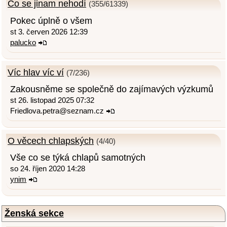
Co se jinam nehodí
(355/61339)
Pokec úplně o všem
st 3. červen 2026 12:39
palucko
Víc hlav víc ví
(7/236)
Zakousněme se společně do zajímavých výzkumů
st 26. listopad 2025 07:32
Friedlova.petra@seznam.cz
O věcech chlapských
(4/40)
Vše co se týká chlapů samotných
so 24. říjen 2020 14:28
ynim
Ženská sekce