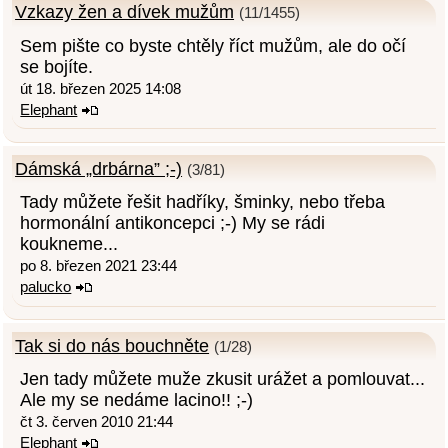
Vzkazy žen a dívek mužům
(11/1455)
Sem pište co byste chtěly říct mužům, ale do očí
se bojíte.
út 18. březen 2025 14:08
Elephant
Dámská „drbárna” ;-)
(3/81)
Tady můžete řešit hadříky, šminky, nebo třeba
hormonální antikoncepci ;-) My se rádi
koukneme...
po 8. březen 2021 23:44
palucko
Tak si do nás bouchněte
(1/28)
Jen tady můžete muže zkusit urážet a pomlouvat...
Ale my se nedáme lacino!! ;-)
čt 3. červen 2010 21:44
Elephant