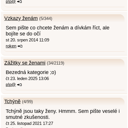
p!p@
Vzkazy ženám
(5/344)
Sem pište co chcete ženám a dívkám říct, ale
bojíte se do očí
st 20. srpen 2014 11:09
roken
Zážitky se ženami
(34/2119)
Bezedná kategorie ;o)
čt 23. leden 2025 13:06
p!p@
Tchýně
(4/99)
Tchýně jsou taky ženy. Hmmm. Sem pište veselé i
smutné zkušenosti.
čt 25. listopad 2021 17:27