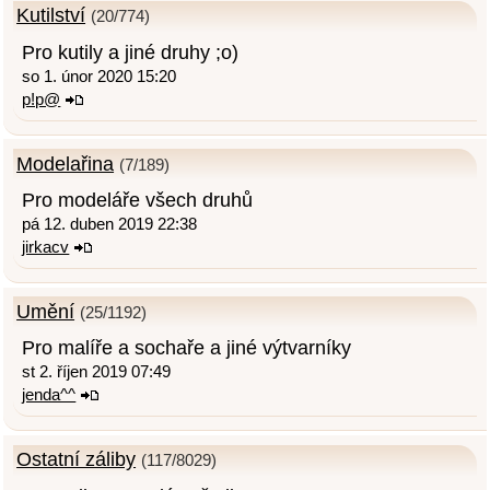
Kutilství
(20/774)
Pro kutily a jiné druhy ;o)
so 1. únor 2020 15:20
p!p@
Modelařina
(7/189)
Pro modeláře všech druhů
pá 12. duben 2019 22:38
jirkacv
Umění
(25/1192)
Pro malíře a sochaře a jiné výtvarníky
st 2. říjen 2019 07:49
jenda^^
Ostatní záliby
(117/8029)