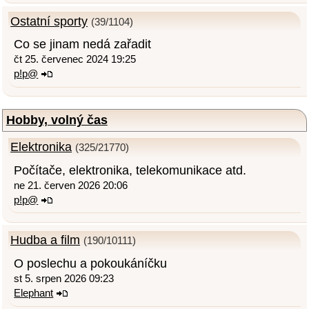
Ostatní sporty
(39/1104)
Co se jinam nedá zařadit
čt 25. červenec 2024 19:25
p!p@
Hobby, volný čas
Elektronika
(325/21770)
Počítače, elektronika, telekomunikace atd.
ne 21. červen 2026 20:06
p!p@
Hudba a film
(190/10111)
O poslechu a pokoukáníčku
st 5. srpen 2026 09:23
Elephant