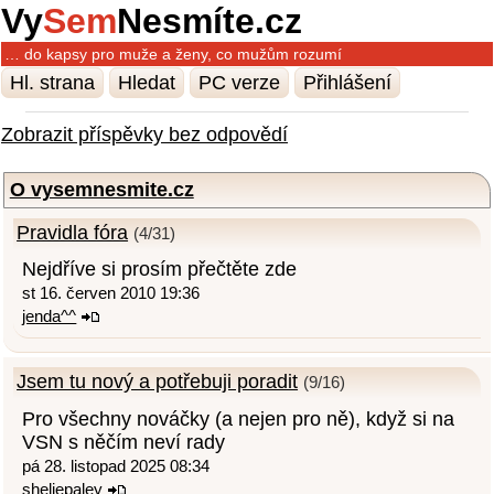
Vy
Sem
Nesmíte.cz
… do kapsy pro muže a ženy, co mužům rozumí
Hl. strana
Hledat
PC verze
Přihlášení
Zobrazit příspěvky bez odpovědí
O vysemnesmite.cz
Pravidla fóra
(4/31)
Nejdříve si prosím přečtěte zde
st 16. červen 2010 19:36
jenda^^
Jsem tu nový a potřebuji poradit
(9/16)
Pro všechny nováčky (a nejen pro ně), když si na
VSN s něčím neví rady
pá 28. listopad 2025 08:34
sheliepaley