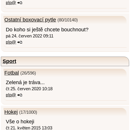
p!p@
Ostatní boxovací pytle
(80/10140)
Do koho si ještě chcete bouchnout?
pá 24. červen 2022 09:11
p!p@
Sport
Fotbal
(26/596)
Zelená je tráva...
čt 25. červen 2020 10:18
p!p@
Hokej
(17/1000)
Vše o hokeji
čt 21. květen 2015 13:03