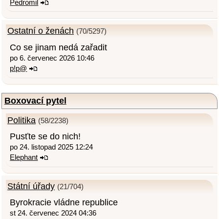
Pedromil
Ostatní o ženách
(70/5297)
Co se jinam nedá zařadit
po 6. červenec 2026 10:46
p!p@
Boxovací pytel
Politika
(58/2238)
Pusťte se do nich!
po 24. listopad 2025 12:24
Elephant
Státní úřady
(21/704)
Byrokracie vládne republice
st 24. červenec 2024 04:36