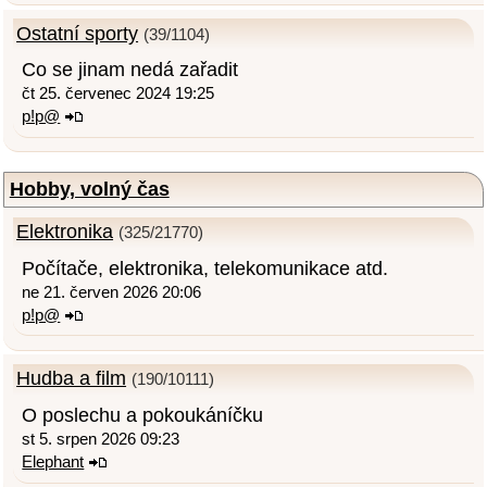
Ostatní sporty
(39/1104)
Co se jinam nedá zařadit
čt 25. červenec 2024 19:25
p!p@
Hobby, volný čas
Elektronika
(325/21770)
Počítače, elektronika, telekomunikace atd.
ne 21. červen 2026 20:06
p!p@
Hudba a film
(190/10111)
O poslechu a pokoukáníčku
st 5. srpen 2026 09:23
Elephant