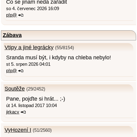
Co se jinam nedá zařadit
so 4. červenec 2026 16:09
p!p@
Zábava
Vtipy a jiné legrácky
(55/8154)
Sranda musí být, i kdyby na chleba nebylo!
st 5. srpen 2026 04:01
p!p@
Soutěže
(29/2452)
Pane, pojďte si hrát... ;-)
út 14. listopad 2017 10:04
jirkacv
VyHození I
(51/2560)