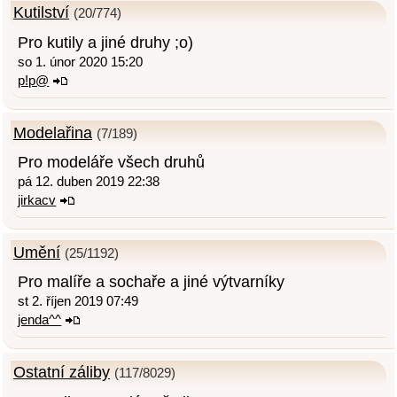
Kutilství
(20/774)
Pro kutily a jiné druhy ;o)
so 1. únor 2020 15:20
p!p@
Modelařina
(7/189)
Pro modeláře všech druhů
pá 12. duben 2019 22:38
jirkacv
Umění
(25/1192)
Pro malíře a sochaře a jiné výtvarníky
st 2. říjen 2019 07:49
jenda^^
Ostatní záliby
(117/8029)