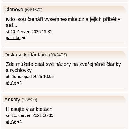
Členové
(64/4670)
Kdo jsou čtenáři vysemnesmite.cz a jejich příběhy
atd...
st 10. červen 2026 19:31
palucko
Diskuse k článkům
(93/2473)
Zde můžete psát své názory na zveřejněné články
a rychlovky
út 25. listopad 2025 10:05
p!p@
Ankety
(13/520)
Hlasujte v anktetách
so 19. červen 2021 06:39
p!p@