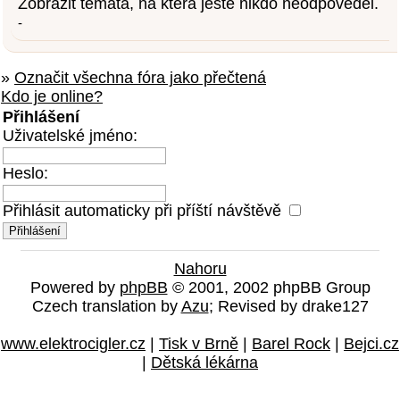
Zobrazit témata, na která ještě nikdo neodpověděl.
-
»
Označit všechna fóra jako přečtená
Kdo je online?
Přihlášení
Uživatelské jméno:
Heslo:
Přihlásit automaticky při příští návštěvě
Nahoru
Powered by
phpBB
© 2001, 2002 phpBB Group
Czech translation by
Azu
; Revised by drake127
www.elektrocigler.cz
|
Tisk v Brně
|
Barel Rock
|
Bejci.cz
|
Dětská lékárna