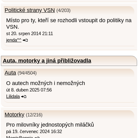
Politické strany VSN
(4/203)
Místo pro ty, kteří se rozhodli vstoupit do politiky na
VSN.
st 20. srpen 2014 21:11
jenda^^
Auta, motorky a jiná přibližovadla
Auta
(94/4504)
O autech možných i nemožných
út 8. duben 2025 07:56
Lilidala
Motorky
(12/216)
Pro milovníky jednostopých miláčků
pá 19. červenec 2024 16:32
MorrisBonnie