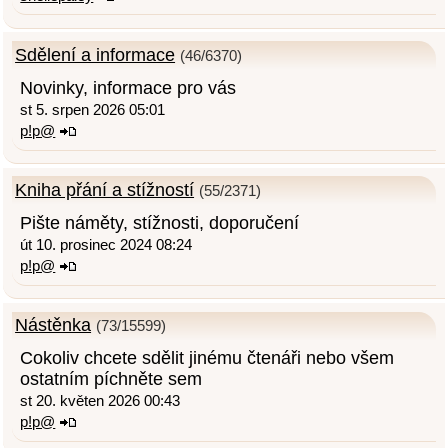
Sdělení a informace
(46/6370)
Novinky, informace pro vás
st 5. srpen 2026 05:01
p!p@
Kniha přání a stížností
(55/2371)
Pište náměty, stížnosti, doporučení
út 10. prosinec 2024 08:24
p!p@
Nástěnka
(73/15599)
Cokoliv chcete sdělit jinému čtenáři nebo všem
ostatním píchněte sem
st 20. květen 2026 00:43
p!p@