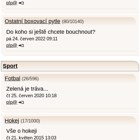
p!p@
Ostatní boxovací pytle
(80/10140)
Do koho si ještě chcete bouchnout?
pá 24. červen 2022 09:11
p!p@
Sport
Fotbal
(26/596)
Zelená je tráva...
čt 25. červen 2020 10:18
p!p@
Hokej
(17/1000)
Vše o hokeji
čt 21. květen 2015 13:03