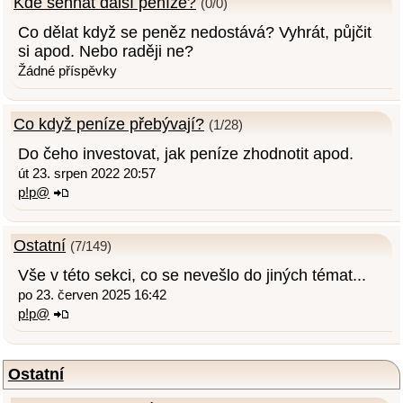
Kde sehnat další peníze?
(0/0)
Co dělat když se peněz nedostává? Vyhrát, půjčit
si apod. Nebo raději ne?
Žádné příspěvky
Co když peníze přebývají?
(1/28)
Do čeho investovat, jak peníze zhodnotit apod.
út 23. srpen 2022 20:57
p!p@
Ostatní
(7/149)
Vše v této sekci, co se nevešlo do jiných témat...
po 23. červen 2025 16:42
p!p@
Ostatní