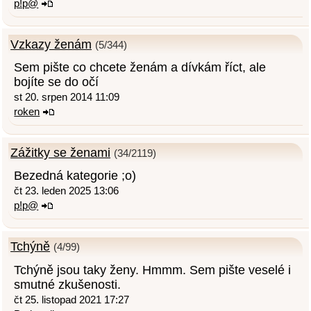
p!p@
Vzkazy ženám
(5/344)
Sem pište co chcete ženám a dívkám říct, ale
bojíte se do očí
st 20. srpen 2014 11:09
roken
Zážitky se ženami
(34/2119)
Bezedná kategorie ;o)
čt 23. leden 2025 13:06
p!p@
Tchýně
(4/99)
Tchýně jsou taky ženy. Hmmm. Sem pište veselé i
smutné zkušenosti.
čt 25. listopad 2021 17:27