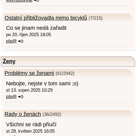
Ostatní přibližovadla mimo bicyklů
(7/215)
Co se jinam nedá zařadit
po 20. říjen 2025 18:05
p!p@
Ženy
Problémy se ženami
(61/2942)
Nebojte, nejste v tom sami ;o)
st 13. srpen 2025 10:29
p!p@
Rady o ženách
(36/2492)
Všichni se rádi přiučí
st 28. květen 2025 16:05