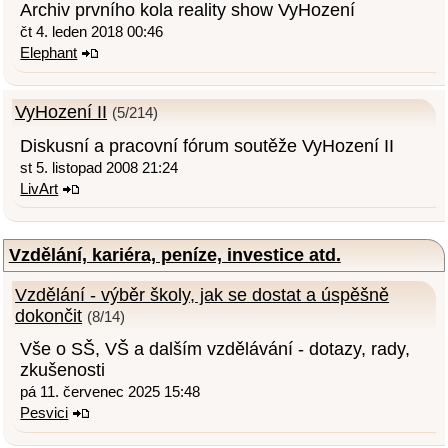
Archiv prvního kola reality show VyHození
čt 4. leden 2018 00:46
Elephant
VyHození II
(5/214)
Diskusní a pracovní fórum soutěže VyHození II
st 5. listopad 2008 21:24
LivArt
Vzdělání, kariéra, peníze, investice atd.
Vzdělání - výběr školy, jak se dostat a úspěšně
dokončit
(8/14)
Vše o SŠ, VŠ a dalším vzdělávání - dotazy, rady,
zkušenosti
pá 11. červenec 2025 15:48
Pesvici