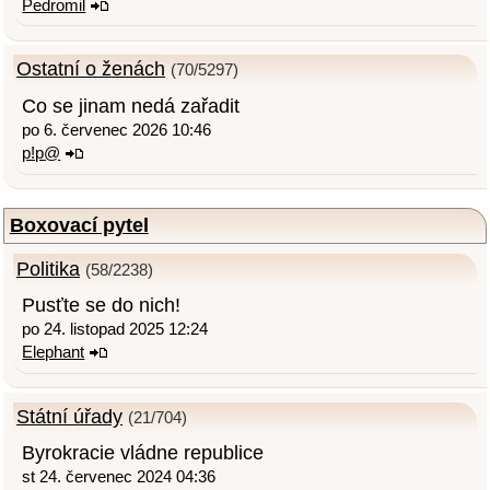
Pedromil
Ostatní o ženách
(70/5297)
Co se jinam nedá zařadit
po 6. červenec 2026 10:46
p!p@
Boxovací pytel
Politika
(58/2238)
Pusťte se do nich!
po 24. listopad 2025 12:24
Elephant
Státní úřady
(21/704)
Byrokracie vládne republice
st 24. červenec 2024 04:36