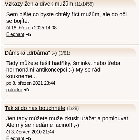
Vzkazy žen a dívek mužům
(11/1455)
Sem pište co byste chtěly říct mužům, ale do očí
se bojíte.
út 18. březen 2025 14:08
Elephant
Dámská „drbárna” ;-)
(3/81)
Tady můžete řešit hadříky, šminky, nebo třeba
hormonální antikoncepci ;-) My se rádi
koukneme...
po 8. březen 2021 23:44
palucko
Tak si do nás bouchněte
(1/28)
Jen tady můžete muže zkusit urážet a pomlouvat...
Ale my se nedáme lacino!! ;-)
čt 3. červen 2010 21:44
Elephant