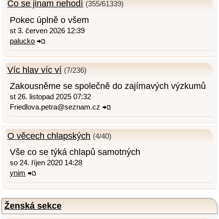
Co se jinam nehodí
(355/61339)
Pokec úplně o všem
st 3. červen 2026 12:39
palucko
Víc hlav víc ví
(7/236)
Zakousněme se společně do zajímavých výzkumů
st 26. listopad 2025 07:32
Friedlova.petra@seznam.cz
O věcech chlapských
(4/40)
Vše co se týká chlapů samotných
so 24. říjen 2020 14:28
ynim
Ženská sekce