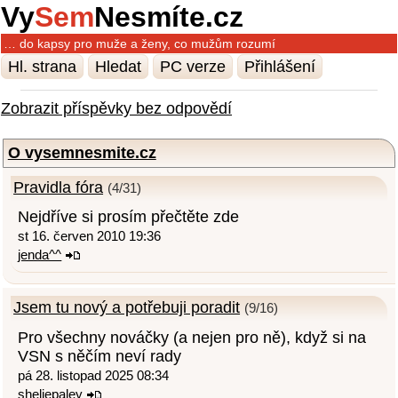
Vy
Sem
Nesmíte.cz
… do kapsy pro muže a ženy, co mužům rozumí
Hl. strana
Hledat
PC verze
Přihlášení
Zobrazit příspěvky bez odpovědí
O vysemnesmite.cz
Pravidla fóra
(4/31)
Nejdříve si prosím přečtěte zde
st 16. červen 2010 19:36
jenda^^
Jsem tu nový a potřebuji poradit
(9/16)
Pro všechny nováčky (a nejen pro ně), když si na
VSN s něčím neví rady
pá 28. listopad 2025 08:34
sheliepaley