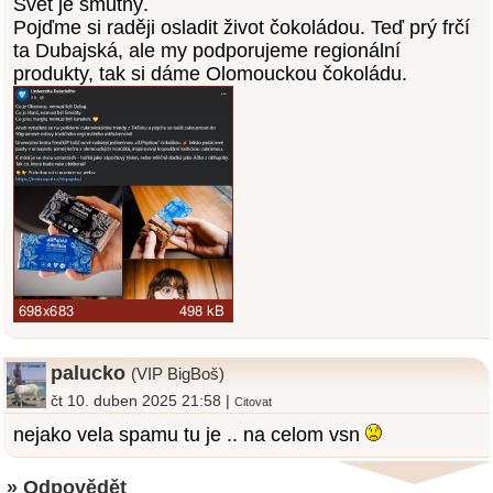
Svět je smutný.
Pojďme si raději osladit život čokoládou. Teď prý frčí
ta Dubajská, ale my podporujeme regionální
produkty, tak si dáme Olomouckou čokoládu.
palucko
(VIP BigBoš)
čt 10. duben 2025 21:58 |
Citovat
nejako vela spamu tu je .. na celom vsn
» Odpovědět