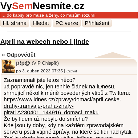
Vy
Sem
Nesmíte.cz
… do kapsy pro muže a ženy, co mužům rozumí
Hl. strana
Hledat
PC verze
Přihlášení
Apríl na webech nebo i jinde
» Odpovědět
p!p@
(VIP Chlapík)
po 3. duben 2023 07:35 |
Citovat
Zaznamenali jste letos něco?
Já popravdě nic, jen tenhle článek na iDnesu,
shrnující několik méně povedených vtipů z Twitteru:
https://www.idnes.cz/zpravy/domaci/april-ceske-
drahy-tramvaje-praha-zirafy-
pirati.A230401_144916_domaci_maku
Že by lidem už nebylo do smíchu?
Kde jsou ty doby, kdy na každém zpravodajském
serveru psali vtipné zprávy, na které se lidi nachytali.