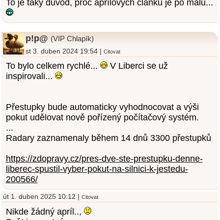
To je taky důvod, proč aprílových článků je po málu...
p!p@
(VIP Chlapík)
st 3. duben 2024 19:54 |
Citovat
To bylo celkem rychlé...
V Liberci se už
inspirovali...
Přestupky bude automaticky vyhodnocovat a výši
pokut udělovat nově pořízený počítačový systém.
...
Radary zaznamenaly během 14 dnů 3300 přestupků
https://zdopravy.cz/pres-dve-ste-prestupku-denne-
liberec-spustil-vyber-pokut-na-silnici-k-jestedu-
200566/
út 1. duben 2025 10:12 |
Citovat
Nikde žádný apríl..,