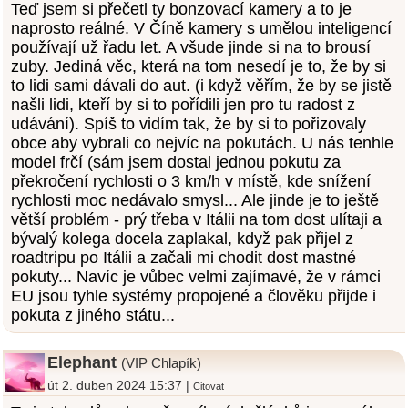
Teď jsem si přečetl ty bonzovací kamery a to je
naprosto reálné. V Číně kamery s umělou inteligencí
používají už řadu let. A všude jinde si na to brousí
zuby. Jediná věc, která na tom nesedí je to, že by si
to lidi sami dávali do aut. (i když věřím, že by se jistě
našli lidi, kteří by si to pořídili jen pro tu radost z
udávání). Spíš to vidím tak, že by si to pořizovaly
obce aby vybrali co nejvíc na pokutách. U nás tenhle
model frčí (sám jsem dostal jednou pokutu za
překročení rychlosti o 3 km/h v místě, kde snížení
rychlosti moc nedávalo smysl... Ale jinde je to ještě
větší problém - prý třeba v Itálii na tom dost ulítaji a
bývalý kolega docela zaplakal, když pak přijel z
roadtripu po Itálii a začali mi chodit dost mastné
pokuty... Navíc je vůbec velmi zajímavé, že v rámci
EU jsou tyhle systémy propojené a člověku přijde i
pokuta z jiného státu...
Elephant
(VIP Chlapík)
út 2. duben 2024 15:37 |
Citovat