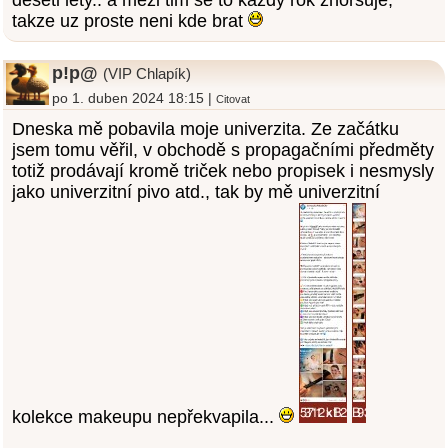
deseti lety.. a mezi tim se to kazdy rok zhorsuje,
takze uz proste neni kde brat
p!p@
(VIP Chlapík)
po 1. duben 2024 18:15 |
Citovat
Dneska mě pobavila moje univerzita. Ze začátku
jsem tomu věřil, v obchodě s propagačními předměty
totiž prodávají kromě triček nebo propisek i nesmysly
jako univerzitní pivo atd., tak by mě univerzitní
kolekce makeupu nepřekvapila...