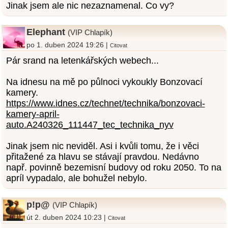
Jinak jsem ale nic nezaznamenal. Co vy?
Elephant
(VIP Chlapík)
po 1. duben 2024 19:26 |
Citovat
Pár srand na letenkářských webech...
Na idnesu na mě po půlnoci vykoukly Bonzovací
kamery.
https://www.idnes.cz/technet/technika/bonzovaci-
kamery-april-
auto.A240326_111447_tec_technika_nyv
Jinak jsem nic neviděl. Asi i kvůli tomu, že i věci
přitažené za hlavu se stávají pravdou. Nedávno
např. povinně bezemisní budovy od roku 2050. To na
apríl vypadalo, ale bohužel nebylo.
p!p@
(VIP Chlapík)
út 2. duben 2024 10:23 |
Citovat