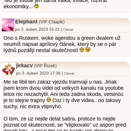
Teď je všude jen samá válka, inflace, rozvrat
ekonomiky...
Elephant
(VIP Chlapík)
po 3. duben 2023 16:22 |
Citovat
Ono s Ruskem, woke agendou a green dealem už
neumíš napsat aprílový článek, který by se o pár
týdnů později nestal skutečností
jirkacv
(VIP Řízek)
po 3. duben 2023 17:36 |
Citovat
Me se libil ten zakaz vjezdu tramvaji u nas. Jinak
jsem krom dvou videi od velkych kanalu na youtube
letos nic nezachytil. Ani teda zadna skoda, vetsinou
je to stejne trapny
Coz i ty dve videa.. no takovy
suchy, nic extra vtipnyho.
O tom, ze uz nejde delat satira, protoze to nejde
poznat od skutecnosti, se "vtipkovalo" uz aspon pred