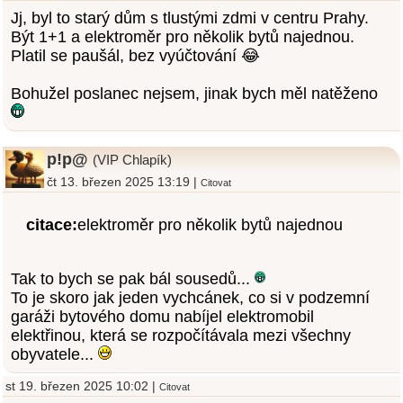
Jj, byl to starý dům s tlustými zdmi v centru Prahy.
Být 1+1 a elektroměr pro několik bytů najednou.
Platil se paušál, bez vyúčtování 😂
Bohužel poslanec nejsem, jinak bych měl natěženo
p!p@
(VIP Chlapík)
čt 13. březen 2025 13:19 |
Citovat
citace:
elektroměr pro několik bytů najednou
Tak to bych se pak bál sousedů...
To je skoro jak jeden vychcánek, co si v podzemní
garáži bytového domu nabíjel elektromobil
elektřinou, která se rozpočítávala mezi všechny
obyvatele...
st 19. březen 2025 10:02 |
Citovat