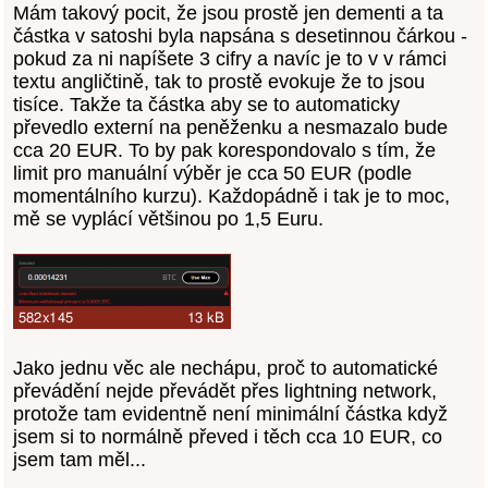
Mám takový pocit, že jsou prostě jen dementi a ta
částka v satoshi byla napsána s desetinnou čárkou -
pokud za ni napíšete 3 cifry a navíc je to v v rámci
textu angličtině, tak to prostě evokuje že to jsou
tisíce. Takže ta částka aby se to automaticky
převedlo externí na peněženku a nesmazalo bude
cca 20 EUR. To by pak korespondovalo s tím, že
limit pro manuální výběr je cca 50 EUR (podle
momentálního kurzu). Každopádně i tak je to moc,
mě se vyplácí většinou po 1,5 Euru.
Jako jednu věc ale nechápu, proč to automatické
převádění nejde převádět přes lightning network,
protože tam evidentně není minimální částka když
jsem si to normálně převed i těch cca 10 EUR, co
jsem tam měl...