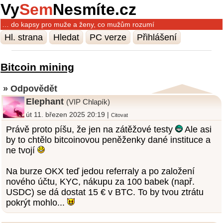
Vy
Sem
Nesmíte.cz
… do kapsy pro muže a ženy, co mužům rozumí
Hl. strana
Hledat
PC verze
Přihlášení
Bitcoin mining
» Odpovědět
Elephant
(VIP Chlapík)
út 11. březen 2025 20:19 |
Citovat
Právě proto píšu, že jen na zátěžové testy
Ale asi
by to chtělo bitcoinovou peněženky dané instituce a
ne tvojí
Na burze OKX teď jedou referraly a po založení
nového účtu, KYC, nákupu za 100 babek (např.
USDC) se dá dostat 15 € v BTC. To by tvou ztrátu
pokrýt mohlo...