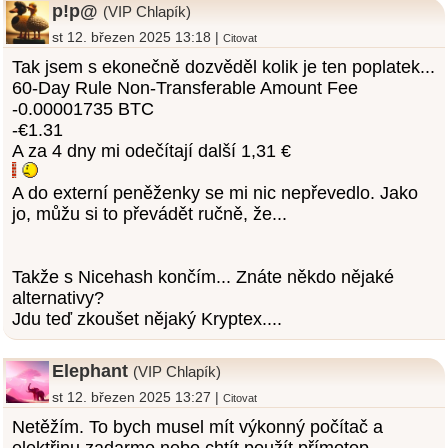
p!p@
(VIP Chlapík)
st 12. březen 2025 13:18 |
Citovat
Tak jsem s ekonečně dozvěděl kolik je ten poplatek...
60-Day Rule Non-Transferable Amount Fee
-0.00001735 BTC
-€1.31
A za 4 dny mi odečítají další 1,31 €
A do externí peněženky se mi nic nepřevedlo. Jako
jo, můžu si to převádět ručně, že...
Takže s Nicehash končím... Znáte někdo nějaké
alternativy?
Jdu teď zkoušet nějaký Kryptex....
Elephant
(VIP Chlapík)
st 12. březen 2025 13:27 |
Citovat
Netěžím. To bych musel mít výkonný počítač a