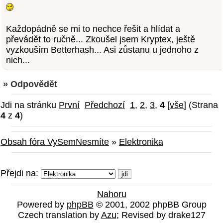
Každopádně se mi to nechce řešit a hlídat a
převádět to ručně... Zkoušel jsem Kryptex, ještě
vyzkouším Betterhash... Asi zůstanu u jednoho z
nich...
» Odpovědět
Jdi na stránku
První
Předchozí
1
,
2
,
3
,
4
[
vše
] (Strana
4
z
4
)
Obsah fóra VySemNesmíte
»
Elektronika
Přejdi na:
Nahoru
Powered by
phpBB
© 2001, 2002 phpBB Group
Czech translation by
Azu
; Revised by drake127