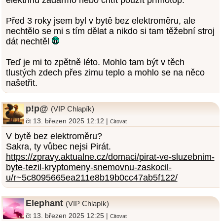
elektřinu zadarmo nebo chtít použít přímotop.
Před 3 roky jsem byl v bytě bez elektroměru, ale
nechtělo se mi s tím dělat a nikdo si tam těžební stroj
dát nechtěl
Teď je mi to zpětně léto. Mohlo tam být v těch
tlustých zdech přes zimu teplo a mohlo se na něco
našetřit.
p!p@
(VIP Chlapík)
čt 13. březen 2025 12:12 |
Citovat
V bytě bez elektroměru?
Sakra, ty vůbec nejsi Pirát.
https://zpravy.aktualne.cz/domaci/pirat-ve-sluzebnim-
byte-tezil-kryptomeny-snemovnu-zaskocil-
u/r~5c8095665ea211e8b19b0cc47ab5f122/
Elephant
(VIP Chlapík)
čt 13. březen 2025 12:25 |
Citovat