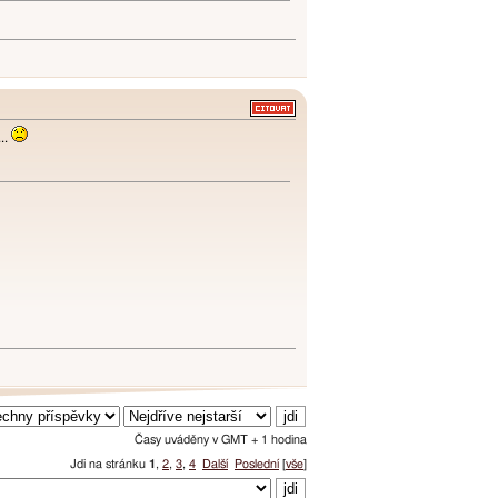
...
Časy uváděny v GMT + 1 hodina
Jdi na stránku
1
,
2
,
3
,
4
Další
Poslední
[
vše
]