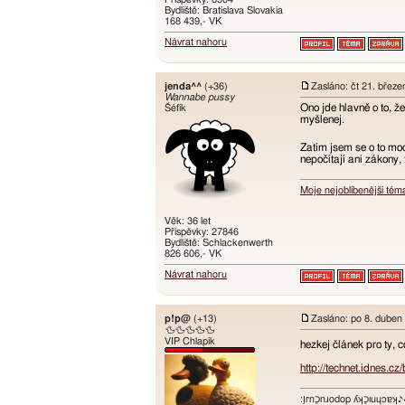
Bydliště: Bratislava Slovakia
168 439,- VK
Návrat nahoru
jenda^^
(+36)
Zasláno: čt 21. břez
Wannabe pussy
Ono jde hlavně o to, že
Šéfík
myšlenej.
Zatím jsem se o to moc
nepočítají ani zákony,
Moje nejoblíbenější tém
Věk: 36 let
Příspěvky: 27846
Bydliště: Schlackenwerth
826 606,- VK
Návrat nahoru
p!p@
(+13)
Zasláno: po 8. duben
🦆🦆🦆🦆🦆
VIP Chlapík
hezkej článek pro ty, co
http://technet.idnes.cz
:ו֥ɾnכַnɹodop ʎʞכַıuɥɔ