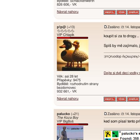
Bydliště: Schlackenwerth
826 606,- VK
Návrat nahoru
p!p@
(+13)
Zasláno: čt 14. listo
🦆🦆🦆🦆🦆
VIP Chlapík
koupit si za to drogy...
Spíš by mě zajímalo, 
:ו֥ɾnכַnɹodop ʎʞכַıuɥɔ
Dejte si dvě deci vodky
Věk: asi 28 let
Příspěvky: 9475
Bydliště: rozhodnutím strany
bezdomovec
932 661,- VK
Návrat nahoru
palucko
(+21)
Zasláno: čt 14. listo
The Koza Boy
ked som písal tento pr
VIP BigBoš