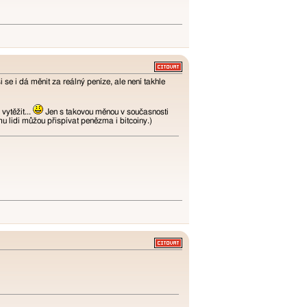
i se i dá měnit za reálný peníze, ale není takhle
vytěžit...
Jen s takovou měnou v současnosti
u lidi můžou přispívat penězma i bitcoiny.)