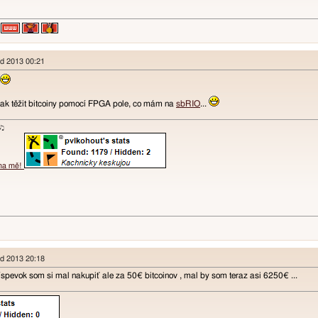
pad 2013 00:21
jak těžit bitcoiny pomocí FPGA pole, co mám na
sbRIO
...
ɐʞ♪♫
 na mě!
pad 2013 20:18
íspevok som si mal nakupiť ale za 50€ bitcoinov , mal by som teraz asi 6250€ ...