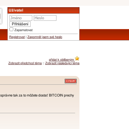
Uživatel
Zapamatovat
Registrovat
|
Zapomněl jsem své heslo
přidat k oblíbeným
Zobrazit předchozí téma
::
Zobrazit následující téma
ta správne tak za to môžete dostať BITCOIN prechy