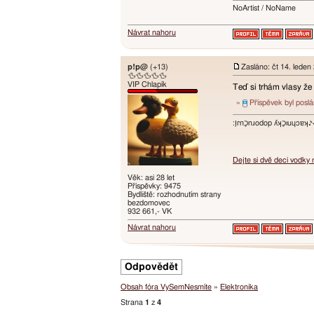
NoArtist / NoName
Návrat nahoru
p!p@
(+13)
Zasláno: čt 14. leden
🦆🦆🦆🦆🦆
VIP Chlapík
Teď si trhám vlasy že k
»
Příspěvek byl posl
:ו֥ɾnכַnɹodop ʎʞכַıuɥɔ
Dejte si dvě deci vodky
Věk: asi 28 let
Příspěvky: 9475
Bydliště: rozhodnutím strany
bezdomovec
932 661,- VK
Návrat nahoru
Odpovědět
Obsah fóra VySemNesmíte
»
Elektronika
Strana
1
z
4