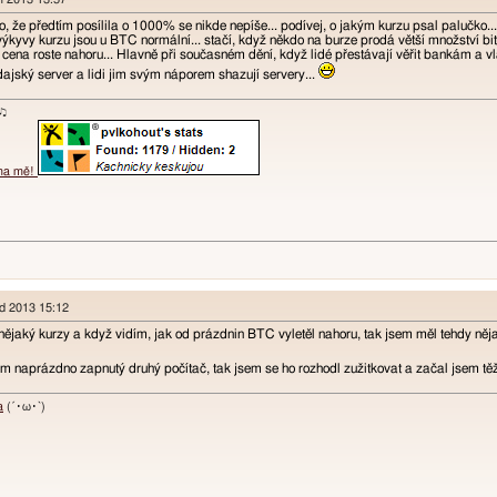
, že předtím posílila o 1000% se nikde nepíše... podívej, o jakým kurzu psal palučko..
kyvy kurzu jsou u BTC normální... stačí, když někdo na burze prodá větší množství bitco
ena roste nahoru... Hlavně při současném dění, když lidé přestávají věřit bankám a vl
ajský server a lidi jim svým náporem shazují servery...
ɐʞ♪♫
 na mě!
pad 2013 15:12
 nějaký kurzy a když vidím, jak od prázdnin BTC vyletěl nahoru, tak jsem měl tehdy ně
m naprázdno zapnutý druhý počítač, tak jsem se ho rozhodl zužitkovat a začal jsem těži
a
(´･ω･`)