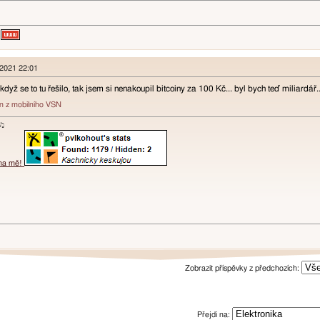
 2021 22:01
dyž se to tu řešilo, tak jsem si nenakoupil bitcoiny za 100 Kč... byl bych teď miliardář.
án z mobilního VSN
ɐʞ♪♫
 na mě!
Zobrazit příspěvky z předchozích:
Přejdi na: