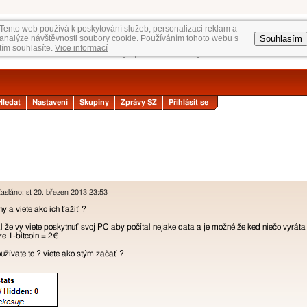
Tento web používá k poskytování služeb, personalizaci reklam a
Souhlasím
analýze návštěvnosti soubory cookie. Používáním tohoto webu s
tím souhlasíte.
Vice informací
Hledat
Nastavení
Skupiny
Zprávy SZ
Přihlásit se
asláno: st 20. březen 2013 23:53
iny a viete ako ich ťažiť ?
al že vy viete poskytnuť svoj PC aby počítal nejake data a je možné že ked niečo vyrá
rze 1-bitcoin = 2€
oužívate to ? viete ako stým začať ?