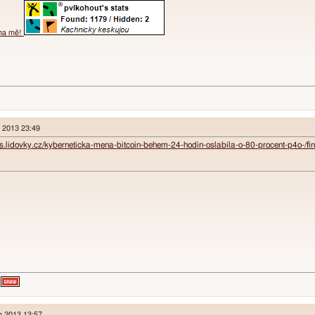
 na mě!
n 2013 23:49
nys.lidovky.cz/kyberneticka-mena-bitcoin-behem-24-hodin-oslabila-o-80-procent-p4o
n 2013 13:57