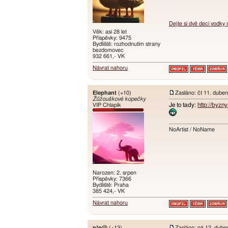
Dejte si dvě deci vodky
Věk: asi 28 let
Příspěvky: 9475
Bydliště: rozhodnutím strany
bezdomovec
932 661,- VK
Návrat nahoru
Elephant
(+10)
Zasláno: čt 11. dube
Žůžouškové kopečky
Je to tady:
http://byz
VIP Chlapík
NoArtist / NoName
Narozen: 2. srpen
Příspěvky: 7366
Bydliště: Praha
385 424,- VK
Návrat nahoru
p!p@
(+13)
Zasláno: pá 12. dube