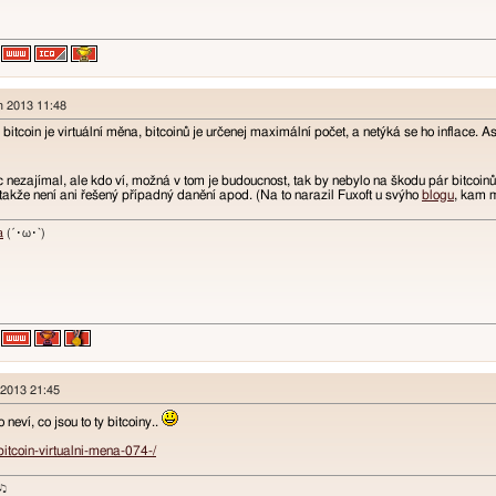
en 2013 11:48
 bitcoin je virtuální měna, bitcoinů je určenej maximální počet, a netýká se ho inflace. As
 nezajímal, ale kdo ví, možná v tom je budoucnost, tak by nebylo na škodu pár bitcoinů 
 takže není ani řešený případný danění apod. (Na to narazil Fuxoft u svýho
blogu
, kam m
a
(´･ω･`)
 2013 21:45
 neví, co jsou to ty bitcoiny..
/bitcoin-virtualni-mena-074-/
ɐʞ♪♫