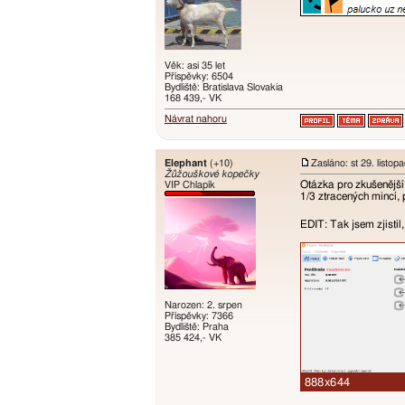
Věk: asi 35 let
Příspěvky: 6504
Bydliště: Bratislava Slovakia
168 439,- VK
Návrat nahoru
Elephant
(+10)
Zasláno: st 29. listo
Žůžouškové kopečky
Otázka pro zkušenější
VIP Chlapík
1/3 ztracených mincí, 
EDIT: Tak jsem zjistil
Narozen: 2. srpen
Příspěvky: 7366
Bydliště: Praha
385 424,- VK