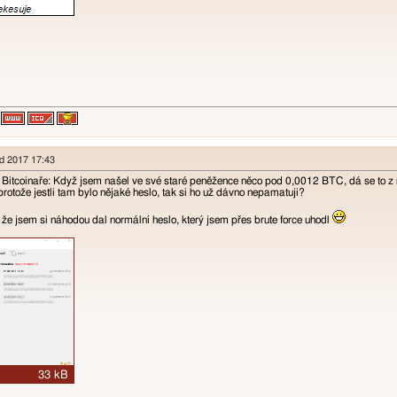
pad 2017 17:43
 Bitcoinaře: Když jsem našel ve své staré peněžence něco pod 0,0012 BTC, dá se to z 
protože jestli tam bylo nějaké heslo, tak si ho už dávno nepamatuji?
, že jsem si náhodou dal normální heslo, který jsem přes brute force uhodl