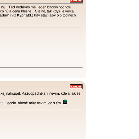
. 2€.. Teď nedávno měl jeden bitcoin hodnotu
inů a cena klesne... Stejně, tak když je velká
ádám (viz Kypr atd.) kdy stačí aby o bitcoinech
jakej nakoupit. Každopádně ani nevím, kde a jak se
t Litecoin. Akorát taky nevím, co s tím.