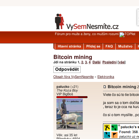
Fórum pro muže a ženy, co mužům rozumí
Hlavní stránka
Přidej se
FAQ
Mužstvo
Bitcoin mining
Jdi na stránku
1
,
2
,
3
,
4
Další
Poslední
[
vše
]
Odpovědět
Obsah fóra VySemNesmíte
»
Elektronika
palucko
(+21)
Bitcoin mining
Z
The Koza Boy
VIP BigBoš
Viete čo sú to tie bitco
ja som sa o tom dočít
, teraz to je cca na ku
čo si o tom myslíte , p
Věk: asi 35 let
Příspěvky: 6504