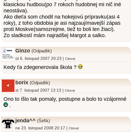
klasickou hudbou(po 7 rokoch hudobnej mi nič iné
neostáva).
Ako dieťa som chodil na hokejovú prípravku(asi 4
roky), z toho obdobia je asi najzaujímavejší zápas
proti Moskve(samozrejme, tiež to boli len žiaci).
Zo sladkostí mám najradšej Margot a salko.
Ginzo
(Odpadlík)
út 6. listopad 2007 20:23 |
Citovat
Kedy ťa zdegenerovala škola ?
borix
(Odpadlík)
st 7. listopad 2007 13:13 |
Citovat
Ono to išlo tak pomaly, postupne a bolo to vzájomné
.
jenda^^
(Šéfík)
ne 23. listopad 2008 20:17 |
Citovat