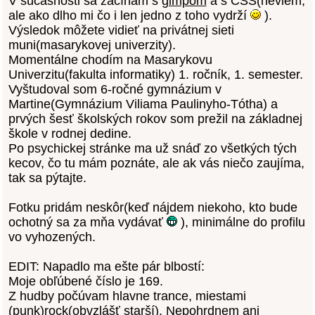
V súčasnosti sa začínam s
gimpom
a s CSS(neviem,
ale ako dlho mi čo i len jedno z toho vydrží
).
Výsledok môžete vidieť na privátnej sieti
muni(masarykovej univerzity).
Momentálne chodím na Masarykovu
Univerzitu(fakulta informatiky) 1. ročník, 1. semester.
Vyštudoval som 6-ročné gymnázium v
Martine(Gymnázium Viliama Paulinyho-Tótha) a
prvých šesť školských rokov som prežil na základnej
škole v rodnej dedine.
Po psychickej stránke ma už snáď zo všetkých tých
kecov, čo tu mám poznáte, ale ak vás niečo zaujíma,
tak sa pýtajte.
Fotku pridám neskôr(keď nájdem niekoho, kto bude
ochotný sa za mňa vydávať
), minimálne do profilu
vo vyhozených.
EDIT: Napadlo ma ešte pár blbostí:
Moje obľúbené číslo je 169.
Z hudby počúvam hlavne trance, miestami
(punk)rock(obvzlášť starší). Nepohrdnem ani