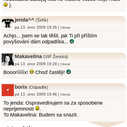
).
jenda^^
(Šéfík)
pá 13. únor 2009 19:26 |
Citovat
Achjo... jsem se tak těšil, jak Ti při příštím
povyšování dám odpadlíka...
Makavelina
(VIP Ženská)
pá 13. únor 2009 19:28 |
Citovat
Boooríííííx!
Choď častěji!
borix
(Odpadlík)
pá 13. únor 2009 19:46 |
Citovat
To jenda: Ospravedlnujem sa za sposobene
neprijemnosti
.
To Makavelina: Budem sa snazit.