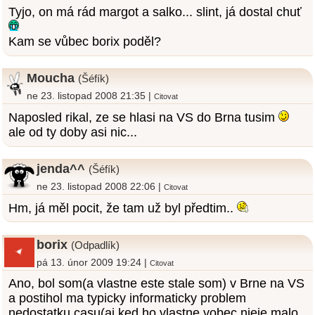
Tyjo, on má rád margot a salko... slint, já dostal chuť
Kam se vůbec borix poděl?
Moucha
(Šéfík)
ne 23. listopad 2008 21:35 |
Citovat
Naposled rikal, ze se hlasi na VS do Brna tusim
ale od ty doby asi nic...
jenda^^
(Šéfík)
ne 23. listopad 2008 22:06 |
Citovat
Hm, já měl pocit, že tam už byl předtim..
borix
(Odpadlík)
pá 13. únor 2009 19:24 |
Citovat
Ano, bol som(a vlastne este stale som) v Brne na VS
a postihol ma typicky informaticky problem
nedostatku casu(aj ked ho vlastne vobec nieje malo