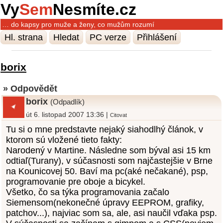
Vy
Sem
Nesmíte.cz
… do kapsy pro muže a ženy, co mužům rozumí
Hl. strana
Hledat
PC verze
Přihlášení
borix
» Odpovědět
borix
(Odpadlík)
út 6. listopad 2007 13:36 |
Citovat
Tu si o mne predstavte nejaký siahodlhý článok, v
ktorom sú vložené tieto fakty:
Narodený v Martine. Následne som býval asi 15 km
odtiaľ(Turany), v súčasnosti som najčastejšie v Brne
na Kounicovej 50. Baví ma pc(aké nečakané), psp,
programovanie pre oboje a bicykel.
Všetko, čo sa týka programovania začalo
Siemensom(nekonečné úpravy EEPROM, grafiky,
patchov...), najviac som sa, ale, asi naučil vďaka psp.