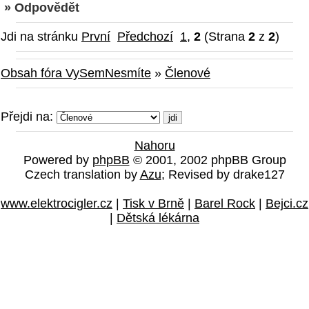
» Odpovědět
Jdi na stránku
První
Předchozí
1
,
2
(Strana
2
z
2
)
Obsah fóra VySemNesmíte
»
Členové
Přejdi na:
Nahoru
Powered by
phpBB
© 2001, 2002 phpBB Group
Czech translation by
Azu
; Revised by drake127
www.elektrocigler.cz
|
Tisk v Brně
|
Barel Rock
|
Bejci.cz
|
Dětská lékárna